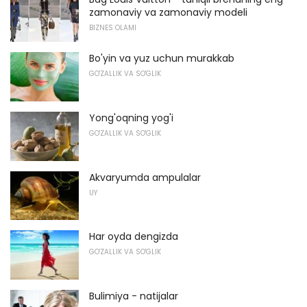
zamonaviy va zamonaviy modeli
BIZNES OLAMI
Bo'yin va yuz uchun murakkab
GO'ZALLIK VA SO'GLIK
Yong'oqning yog'i
GO'ZALLIK VA SO'GLIK
Akvaryumda ampulalar
UY
Har oyda dengizda
GO'ZALLIK VA SO'GLIK
Bulimiya - natijalar