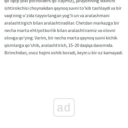
qo'lqop yoki potholders qo'llaymiz), jarayonning ikkinchi
ishtirokchisi choynakdan qaynoq suvni to'kib tashlaydi va bir
vaqtning o'zida tayyorlangan yog'li un va aralashmani
aralashtirgich bilan aralashtiradilar. Chetdan markazga bir
necha marta ehtiyotkorlik bilan aralashtiramiz va olovni
olovga qo'ying. Varim, bir necha marta qaynoq suvni kichik
qismlarga qo'shib, aralashtirish, 15-20 daqiqa davomida.
Birinchidan, ovoz hajmi oshib boradi, keyin u bir oz kamayadi.
ad