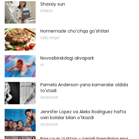
Shaxsiy xun
FITNESS
Homemade cho'chqa go'shtlari
OZIQ-OVQAT
Novosibirskdagi akvapark
UY
Pamela Anderson yana kameralar oldida
to'xtadi
YULDUZLAR
Jennifer Lopez va Aleks Rodriguez hafta
oxiri bolalar bilan o'tkazdi
YULDUZLAR
Bag Louis Vuitton - taniqli brendning eng