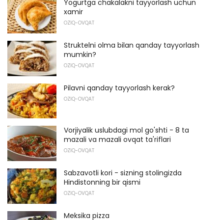
Yogurtga chakalakni tayyorlash uchun
xamir
OZIQ-OVQAT
Struktelni olma bilan qanday tayyorlash
mumkin?
OZIQ-OVQAT
Pilavni qanday tayyorlash kerak?
OZIQ-OVQAT
Vorjiyalik uslubdagi mol go'shti - 8 ta
mazali va mazali ovqat ta'riflari
OZIQ-OVQAT
Sabzavotli kori - sizning stolingizda
Hindistonning bir qismi
OZIQ-OVQAT
Meksika pizza