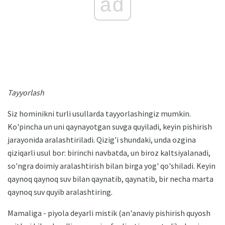
ad
Tayyorlash
Siz hominikni turli usullarda tayyorlashingiz mumkin.
Ko'pincha un uni qaynayotgan suvga quyiladi, keyin pishirish
jarayonida aralashtiriladi. Qizig'i shundaki, unda ozgina
qiziqarli usul bor: birinchi navbatda, un biroz kaltsiyalanadi,
so'ngra doimiy aralashtirish bilan birga yog' qo'shiladi. Keyin
qaynoq qaynoq suv bilan qaynatib, qaynatib, bir necha marta
qaynoq suv quyib aralashtiring.
Mamaliga - piyola deyarli mistik (an'anaviy pishirish quyosh