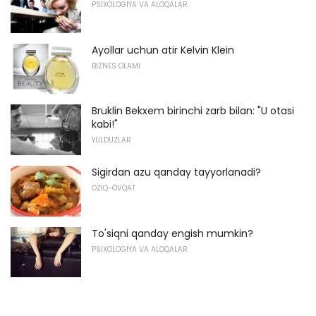
PSIXOLOGIYA VA ALOQALAR
Ayollar uchun atir Kelvin Klein
BIZNES OLAMI
Bruklin Bekxem birinchi zarb bilan: "U otasi
kabi!"
YULDUZLAR
Sigirdan azu qanday tayyorlanadi?
OZIQ-OVQAT
To'siqni qanday engish mumkin?
PSIXOLOGIYA VA ALOQALAR