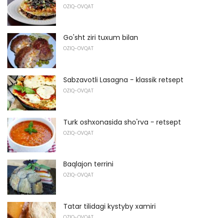
OZIQ-OVQAT
Go'sht ziri tuxum bilan
OZIQ-OVQAT
Sabzavotli Lasagna - klassik retsept
OZIQ-OVQAT
Turk oshxonasida sho'rva - retsept
OZIQ-OVQAT
Baqlajon terrini
OZIQ-OVQAT
Tatar tilidagi kystyby xamiri
OZIQ-OVQAT