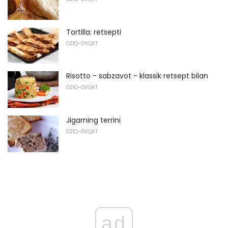
Tortilla: retsepti
OZIQ-OVQAT
Risotto - sabzavot - klassik retsept bilan
OZIQ-OVQAT
Jigarning terrini
OZIQ-OVQAT
ad