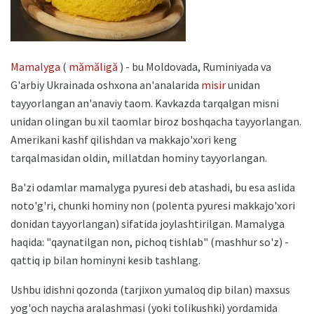
Mamalyga
(
mămăligă
) - bu Moldovada, Ruminiyada va
G'arbiy Ukrainada oshxona an'analarida
misir
unidan
tayyorlangan an'anaviy taom. Kavkazda tarqalgan misni
unidan olingan bu xil taomlar biroz boshqacha tayyorlangan.
Amerikani kashf qilishdan va makkajo'xori keng
tarqalmasidan oldin, millatdan hominy tayyorlangan.
Ba'zi odamlar mamalyga pyuresi deb atashadi, bu esa aslida
noto'g'ri, chunki hominy non (polenta pyuresi makkajo'xori
donidan tayyorlangan) sifatida joylashtirilgan. Mamalyga
haqida: "qaynatilgan non, pichoq tishlab" (mashhur so'z) -
qattiq ip bilan hominyni kesib tashlang.
Ushbu idishni qozonda (tarjixon yumaloq dip bilan) maxsus
yog'och naycha aralashmasi (yoki tolikushki) yordamida