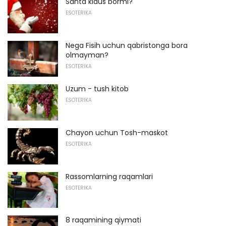
Santa klaus bormi?
ESOTERIKA
Nega Fisih uchun qabristonga bora
olmayman?
ESOTERIKA
Uzum - tush kitob
ESOTERIKA
Chayon uchun Tosh-maskot
ESOTERIKA
Rassomlarning raqamlari
ESOTERIKA
8 raqamining qiymati