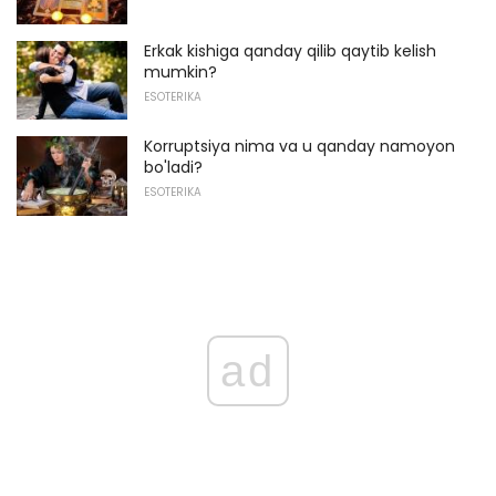
Erkak kishiga qanday qilib qaytib kelish
mumkin?
ESOTERIKA
Korruptsiya nima va u qanday namoyon
bo'ladi?
ESOTERIKA
ad