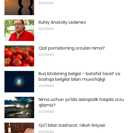
ESOTERIKA
Ruhiy Anatoliy Ledenev
ESOTERIKA
Qizil pomidorning orzulari nima?
ESOTERIKA
Burj kitobining belgisi - batafsil tavsif va
boshqa belgilar bilan muvofiqligi
ESOTERIKA
Nima uchun yo'lda axloqsizlik haqida orzu
qilamiz?
ESOTERIKA
Qo'l bilan bashorat: nikoh liniyasi
ESOTERIKA