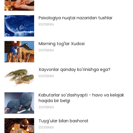
Psixologiya nuqtai nazaridan tushlar
ESOTERIKA
Misrning tog'lar Xudosi
ESOTERIKA
Xayvonlar qanday ko'rinishga ega?
ESOTERIKA
Kabutarlar so'zlashyapti - havo va kelajak
haqida bir belgi
ESOTERIKA
Tuyg'ular bilan bashorat
ESOTERIKA