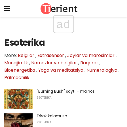
ad
Esoterika
More:
Belgilar
,
Extrasensor
,
Joylar va marosimlar
,
Munajjimlik
,
Namozlar va belgilar
,
Baqorat
,
Bioenergetika
,
Yoga va meditatsiya
,
Numerologiya
,
Palmachilik
"Burning Bush" sayti - ma'nosi
ESOTERIKA
Erkak kalamush
ESOTERIKA