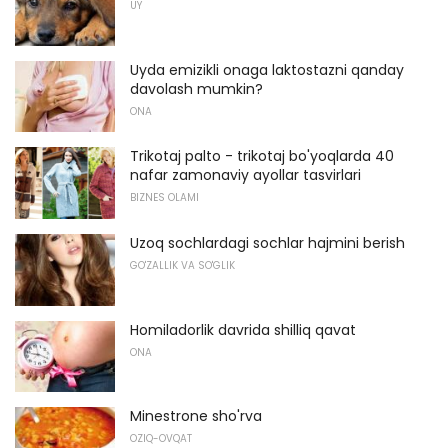
UY
Uyda emizikli onaga laktostazni qanday
davolash mumkin?
ONA
Trikotaj palto - trikotaj bo'yoqlarda 40
nafar zamonaviy ayollar tasvirlari
BIZNES OLAMI
Uzoq sochlardagi sochlar hajmini berish
GO'ZALLIK VA SO'GLIK
Homiladorlik davrida shilliq qavat
ONA
Minestrone sho'rva
OZIQ-OVQAT