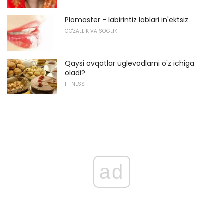
Plomaster - labirintiz lablari in'ektsiz
GO'ZALLIK VA SO'GLIK
Qaysi ovqatlar uglevodlarni o'z ichiga
oladi?
FITNESS
ad