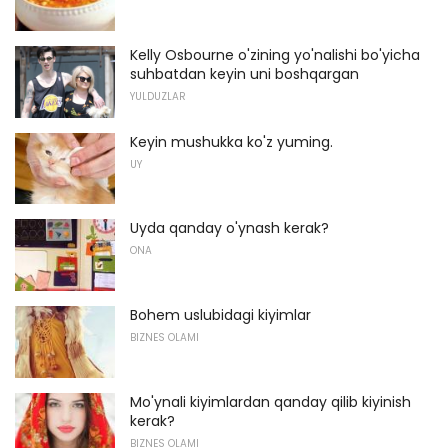
Kelly Osbourne o'zining yo'nalishi bo'yicha
suhbatdan keyin uni boshqargan
YULDUZLAR
Keyin mushukka ko'z yuming.
UY
Uyda qanday o'ynash kerak?
ONA
Bohem uslubidagi kiyimlar
BIZNES OLAMI
Mo'ynali kiyimlardan qanday qilib kiyinish
kerak?
BIZNES OLAMI