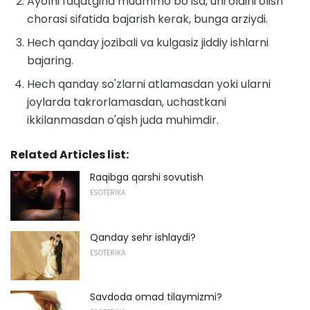
Ayolni faqatgina muammo bo'lsa, uni oldini olish
chorasi sifatida bajarish kerak, bunga arziydi.
Hech qanday jozibali va kulgasiz jiddiy ishlarni
bajaring.
Hech qanday so'zlarni atlamasdan yoki ularni
joylarda takrorlamasdan, uchastkani
ikkilanmasdan o'qish juda muhimdir.
Related Articles list:
Raqibga qarshi sovutish
ESOTERIKA
Qanday sehr ishlaydi?
ESOTERIKA
Savdoda omad tilaymizmi?