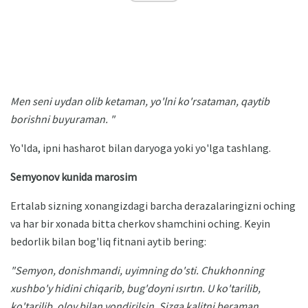
Men seni uydan olib ketaman, yo'lni ko'rsataman, qaytib
borishni buyuraman. "
Yo'lda, ipni hasharot bilan daryoga yoki yo'lga tashlang.
Semyonov kunida marosim
Ertalab sizning xonangizdagi barcha derazalaringizni oching
va har bir xonada bitta cherkov shamchini oching. Keyin
bedorlik bilan bog'liq fitnani aytib bering:
"Semyon, donishmandi, uyimning do'sti.
Chukhonning
xushbo'y hidini chiqarib, bug'doyni ısırtın.
U ko'tarilib,
ko'tarilib, olov bilan yondirilsin.
Sizga kalitni beraman,