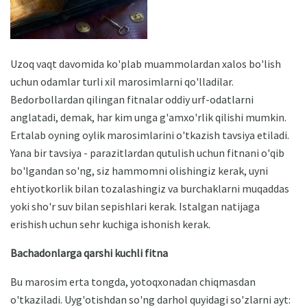
Uzoq vaqt davomida ko'plab muammolardan xalos bo'lish
uchun odamlar turli xil marosimlarni qo'lladilar.
Bedorbollardan qilingan fitnalar oddiy urf-odatlarni
anglatadi, demak, har kim unga g'amxo'rlik qilishi mumkin.
Ertalab oyning oylik marosimlarini o'tkazish tavsiya etiladi.
Yana bir tavsiya - parazitlardan qutulish uchun fitnani o'qib
bo'lgandan so'ng, siz hammomni olishingiz kerak, uyni
ehtiyotkorlik bilan tozalashingiz va burchaklarni muqaddas
yoki sho'r suv bilan sepishlari kerak. Istalgan natijaga
erishish uchun sehr kuchiga ishonish kerak.
Bachadonlarga qarshi kuchli fitna
Bu marosim erta tongda, yotoqxonadan chiqmasdan
o'tkaziladi. Uyg'otishdan so'ng darhol quyidagi so'zlarni ayt: