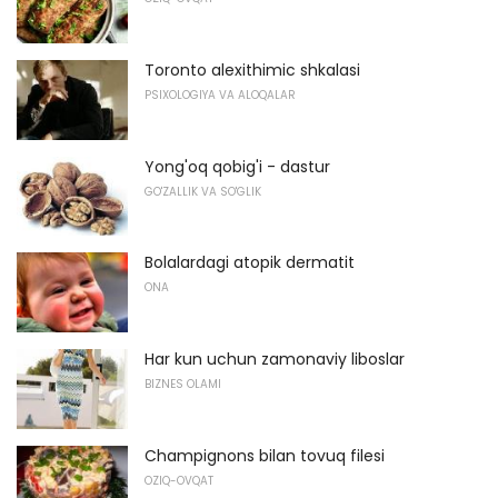
Toronto alexithimic shkalasi
PSIXOLOGIYA VA ALOQALAR
Yong'oq qobig'i - dastur
GO'ZALLIK VA SO'GLIK
Bolalardagi atopik dermatit
ONA
Har kun uchun zamonaviy liboslar
BIZNES OLAMI
Champignons bilan tovuq filesi
OZIQ-OVQAT