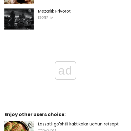
Mezarlık Privorot
ESOTERIKA
ad
Enjoy other users choice:
Lazzatli go'shtli kaktikalar uchun retsept
OZIQ-OVQAT