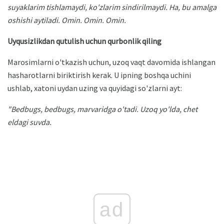
suyaklarim tishlamaydi, ko'zlarim sindirilmaydi.
Ha, bu amalga
oshishi aytiladi.
Omin.
Omin.
Omin.
Uyqusizlikdan qutulish uchun qurbonlik qiling
Marosimlarni o'tkazish uchun, uzoq vaqt davomida ishlangan
hasharotlarni biriktirish kerak. U ipning boshqa uchini
ushlab, xatoni uydan uzing va quyidagi so'zlarni ayt:
"Bedbugs, bedbugs, marvaridga o'tadi.
Uzoq yo'lda, chet
eldagi suvda.
ad