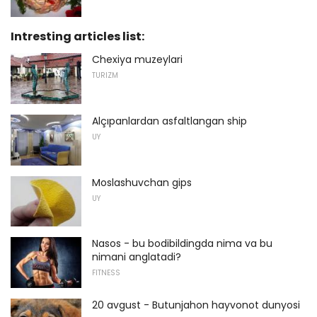
Intresting articles list:
Chexiya muzeylari
TURIZM
Alçıpanlardan asfaltlangan ship
UY
Moslashuvchan gips
UY
Nasos - bu bodibildingda nima va bu
nimani anglatadi?
FITNESS
20 avgust - Butunjahon hayvonot dunyosi