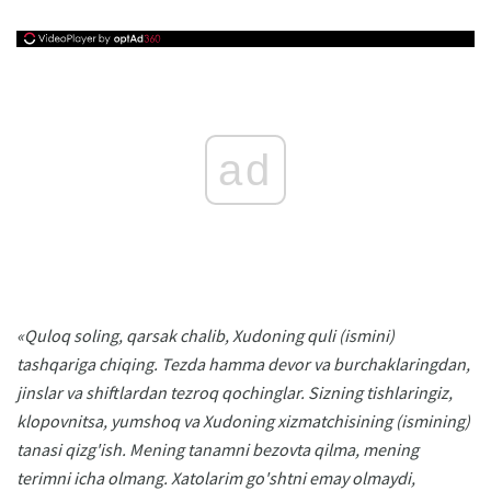
ad
«Quloq soling, qarsak chalib, Xudoning quli (ismini)
tashqariga chiqing. Tezda hamma devor va burchaklaringdan,
jinslar va shiftlardan tezroq qochinglar.
Sizning tishlaringiz,
klopovnitsa, yumshoq va Xudoning xizmatchisining (ismining)
tanasi qizg'ish.
Mening tanamni bezovta qilma, mening
terimni icha olmang.
Xatolarim go'shtni emay olmaydi,