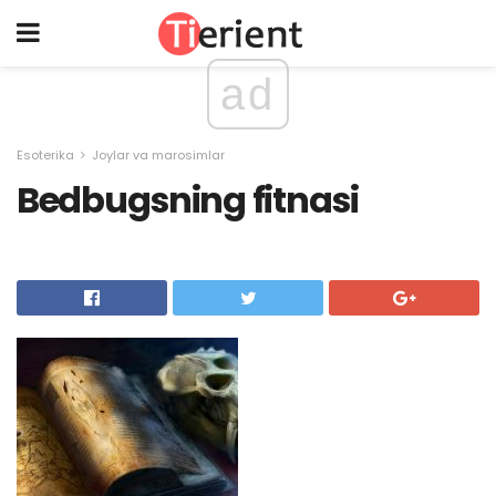
ad
Esoterika
Joylar va marosimlar
Bedbugsning fitnasi