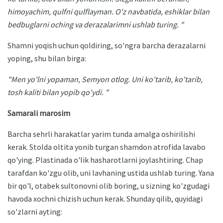
himoyachim, qulfni qulflayman.
O'z navbatida, eshiklar bilan
bedbuglarni oching va derazalarimni ushlab turing. "
Shamni yoqish uchun qoldiring, so'ngra barcha derazalarni
yoping, shu bilan birga:
"Men yo'lni yopaman, Semyon otlog.
Uni ko'tarib, ko'tarib,
tosh kaliti bilan yopib qo'ydi. "
Samarali marosim
Barcha sehrli harakatlar yarim tunda amalga oshirilishi
kerak. Stolda oltita yonib turgan shamdon atrofida lavabo
qo'ying. Plastinada o'lik hasharotlarni joylashtiring. Chap
tarafdan ko'zgu olib, uni lavhaning ustida ushlab turing. Yana
bir qo'l, otabek sultonovni olib boring, u sizning ko'zgudagi
havoda xochni chizish uchun kerak. Shunday qilib, quyidagi
so'zlarni ayting: