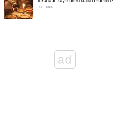
9 kundan keyin nima kutish mumkin?
ESOTERIKA
ad