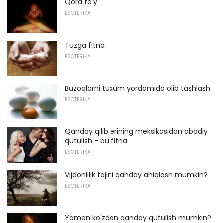
Qora to'y
ESOTERIKA
Tuzga fitna
ESOTERIKA
Buzoqlarni tuxum yordamida olib tashlash
ESOTERIKA
Qanday qilib erining meksikosidan abadiy
qutulish - bu fitna
ESOTERIKA
Vijdonlilik tojini qanday aniqlash mumkin?
ESOTERIKA
Yomon ko'zdan qanday qutulish mumkin?