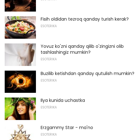
Fisih oldidan tezroq qanday turish kerak?
ESOTERIKA
Yovuz ko'zni qanday qilib o'zingizni olib
tashlashingiz mumkin?
ESOTERIKA
Buzilib ketishdan qanday qutulish mumkin?
ESOTERIKA
Ilya kunida uchastka
ESOTERIKA
Erzgammy Star - ma'no
ESOTERIKA