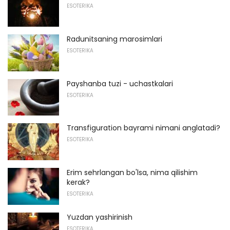
ESOTERIKA
Radunitsaning marosimlari
ESOTERIKA
Payshanba tuzi - uchastkalari
ESOTERIKA
Transfiguration bayrami nimani anglatadi?
ESOTERIKA
Erim sehrlangan bo'lsa, nima qilishim
kerak?
ESOTERIKA
Yuzdan yashirinish
ESOTERIKA