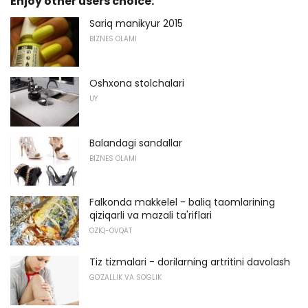
Enjoy other users choice:
Sariq manikyur 2015
BIZNES OLAMI
Oshxona stolchalari
UY
Balandagi sandallar
BIZNES OLAMI
Falkonda makkelel - baliq taomlarining
qiziqarli va mazali ta'riflari
OZIQ-OVQAT
Tiz tizmalari - dorilarning artritini davolash
GO'ZALLIK VA SO'GLIK