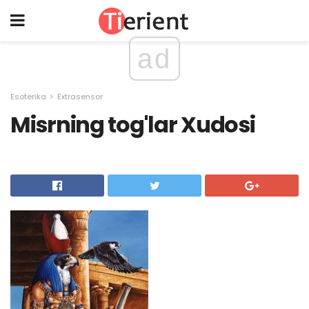
ad
Esoterika
Extrasensor
Misrning tog'lar Xudosi