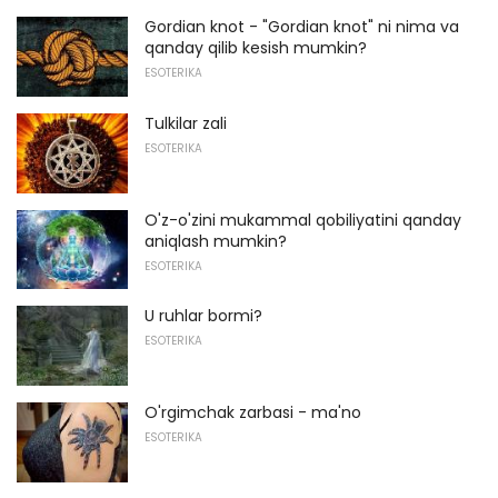
Gordian knot - "Gordian knot" ni nima va
qanday qilib kesish mumkin?
ESOTERIKA
Tulkilar zali
ESOTERIKA
O'z-o'zini mukammal qobiliyatini qanday
aniqlash mumkin?
ESOTERIKA
U ruhlar bormi?
ESOTERIKA
O'rgimchak zarbasi - ma'no
ESOTERIKA