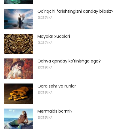
Qo'riqchi farishtingizni qanday bilasiz?
ESOTERIKA
Mayalar xudolari
ESOTERIKA
Qahva qanday ko'rinishga ega?
ESOTERIKA
Qora sehr va runlar
ESOTERIKA
Mermaids bormi?
ESOTERIKA