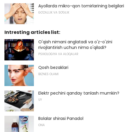
Ayollarda mikro-qon tomirlarining belgilari
GO'ZALLIK VA SO'GLIK
Intresting articles list:
O'qish nimani anglatadi va o'z-o'zini
rivojlantirish uchun nima o'qiladi?
PSIXOLOGIYA VA ALOQALAR
Qosh bezaklari
BIZNES OLAMI
Elektr pechini qanday tanlash mumkin?
UY
Bolalar shirasi Panadol
ONA