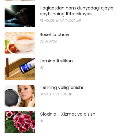
Haqiqatdan ham dunyodagi ajoyib
qaytishning 10ta hikoyasi
PSIXOLOGIYA VA ALOQALAR
Rosehip choyi
OZIQ-OVQAT
Laminatli silikon
UY
Terining yallig'lanishi
GO'ZALLIK VA SO'GLIK
Gloxinia - Xizmat va o'sish
UY