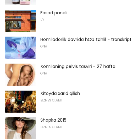
Fasad paneli
UY
Homiladorlik davrida hCG tahlil - transkript
ONA
Xomilaning pelvis tasviri - 27 hafta
ONA
Xitoyda xarid qilish
BIZNES OLAMI
Shapka 2015
BIZNES OLAMI