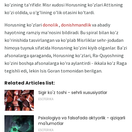
ko'zining ta'rifidir. Misr xudosi Horusning ko'zlari Attisning
ko'zi oldida, u o'g'lining o'lik otasini ko'tardi.
Horusning ko'zlari
donolik
,
donishmandlik
va abadiy
hayotning ramziy ma'nosini bildiradi. Bu spiral bilan ko'z
ko'rinishida tasvirlangan va ko'plab Misrliklar sehr-jodudan
himoya tuynuk sifatida Horusning ko'zini kiyib olganlar. Ba'zi
afsonalarga qaraganda, Horusning ko'zlari, Ra-Quyoshning
ko'zini boshqa afsonalarga ko'ra aylantirdi - ikkala ko'z Raga
tegishli edi, lekin Isis Goran tomonidan berilgan.
Related Articles list:
Sigir ko'z toshi - sehrli xususiyatlar
ESOTERIKA
Psixologiya va falsafada aktyorlik - qiziqarli
ma'lumotlar
ESOTERIKA