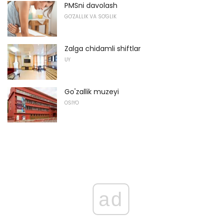
PMSni davolash
GO'ZALLIK VA SO'GLIK
Zalga chidamli shiftlar
UY
Go'zallik muzeyi
OSIYO
ad