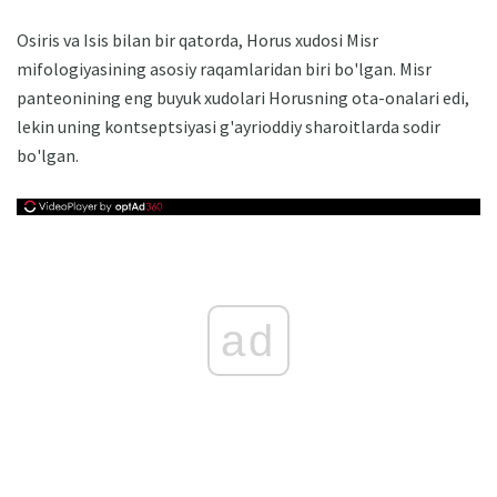
Osiris va Isis bilan bir qatorda, Horus xudosi Misr
mifologiyasining asosiy raqamlaridan biri bo'lgan. Misr
panteonining eng buyuk xudolari Horusning ota-onalari edi,
lekin uning kontseptsiyasi g'ayrioddiy sharoitlarda sodir
bo'lgan.
ad