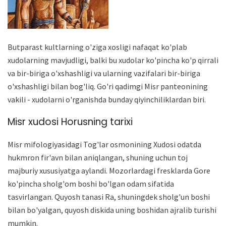
Butparast kultlarning o'ziga xosligi nafaqat ko'plab
xudolarning mavjudligi, balki bu xudolar ko'pincha ko'p qirrali
va bir-biriga o'xshashligi va ularning vazifalari bir-biriga
o'xshashligi bilan bog'liq. Go'ri qadimgi Misr panteonining
vakili - xudolarni o'rganishda bunday qiyinchiliklardan biri.
Misr xudosi Horusning tarixi
Misr mifologiyasidagi Tog'lar osmonining Xudosi odatda
hukmron fir'avn bilan aniqlangan, shuning uchun toj
majburiy xususiyatga aylandi. Mozorlardagi fresklarda Gore
ko'pincha sholg'om boshi bo'lgan odam sifatida
tasvirlangan. Quyosh tanasi Ra, shuningdek sholg'un boshi
bilan bo'yalgan, quyosh diskida uning boshidan ajralib turishi
mumkin.