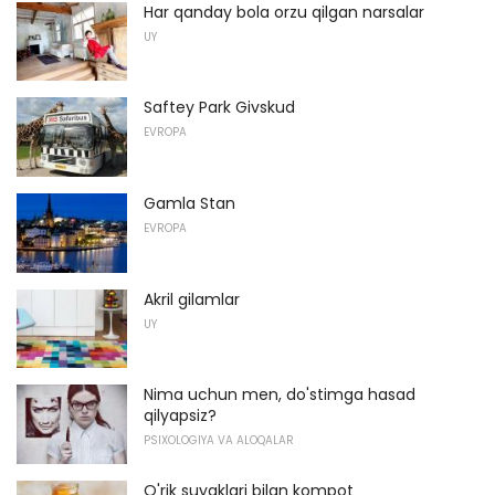
Har qanday bola orzu qilgan narsalar
UY
Saftey Park Givskud
EVROPA
Gamla Stan
EVROPA
Akril gilamlar
UY
Nima uchun men, do'stimga hasad
qilyapsiz?
PSIXOLOGIYA VA ALOQALAR
O'rik suyaklari bilan kompot