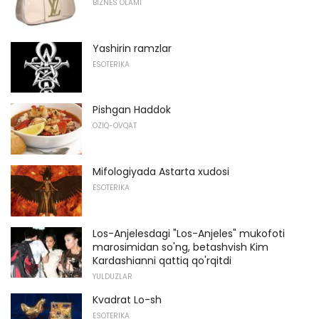
BIZNES OLAMI
Yashirin ramzlar
ESOTERIKA
Pishgan Haddok
OZIQ-OVQAT
Mifologiyada Astarta xudosi
ESOTERIKA
Los-Anjelesdagi "Los-Anjeles" mukofoti
marosimidan so'ng, betashvish Kim
Kardashianni qattiq qo'rqitdi
YULDUZLAR
Kvadrat Lo-sh
ESOTERIKA