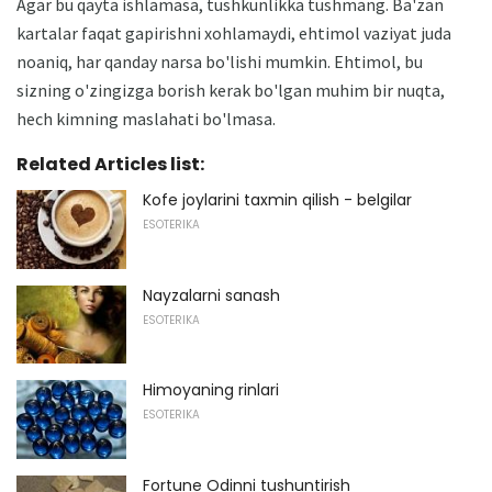
Agar bu qayta ishlamasa, tushkunlikka tushmang. Ba'zan
kartalar faqat gapirishni xohlamaydi, ehtimol vaziyat juda
noaniq, har qanday narsa bo'lishi mumkin. Ehtimol, bu
sizning o'zingizga borish kerak bo'lgan muhim bir nuqta,
hech kimning maslahati bo'lmasa.
Related Articles list:
Kofe joylarini taxmin qilish - belgilar
ESOTERIKA
Nayzalarni sanash
ESOTERIKA
Himoyaning rinlari
ESOTERIKA
Fortune Odinni tushuntirish