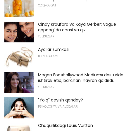
OZIQ-OVQAT
Cindy Krouford va Kaya Gerber: Vogue
qopqog'ida onasi va qizi
YULDUZLAR
Ayollar sumkasi
BIZNES OLAMI
Megan Fox «Hollywood Medium» dasturida
ishtirok etib, barchani hayron qoldirdi.
YULDUZLAR
"Yo'q" deyish qanday?
PSIXOLOGIYA VA ALOQALAR
Chuqurlikdagi Louis Vuitton