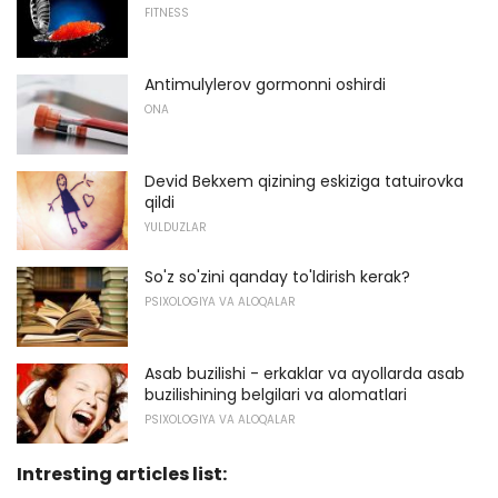
FITNESS
Antimulylerov gormonni oshirdi
ONA
Devid Bekxem qizining eskiziga tatuirovka
qildi
YULDUZLAR
So'z so'zini qanday to'ldirish kerak?
PSIXOLOGIYA VA ALOQALAR
Asab buzilishi - erkaklar va ayollarda asab
buzilishining belgilari va alomatlari
PSIXOLOGIYA VA ALOQALAR
Intresting articles list: