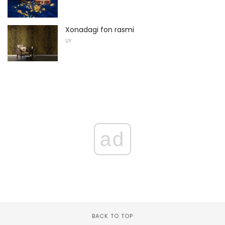
Xonadagi fon rasmi
UY
ad
BACK TO TOP