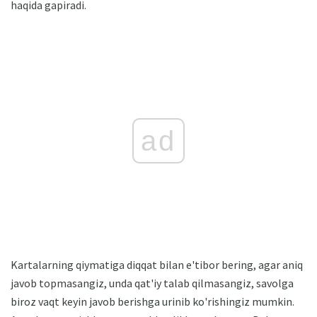
haqida gapiradi.
ad
Kartalarning qiymatiga diqqat bilan e'tibor bering, agar aniq
javob topmasangiz, unda qat'iy talab qilmasangiz, savolga
biroz vaqt keyin javob berishga urinib ko'rishingiz mumkin.