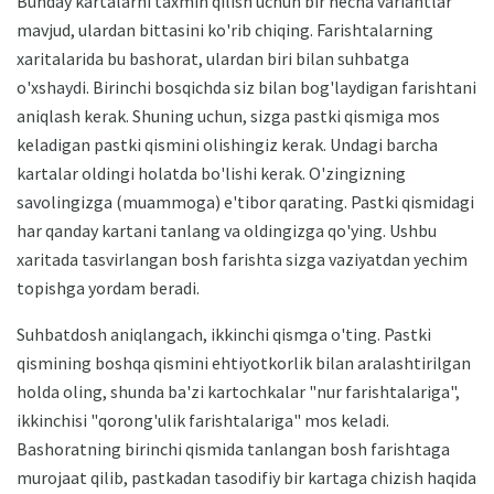
Bunday kartalarni taxmin qilish uchun bir necha variantlar
mavjud, ulardan bittasini ko'rib chiqing. Farishtalarning
xaritalarida bu bashorat, ulardan biri bilan suhbatga
o'xshaydi. Birinchi bosqichda siz bilan bog'laydigan farishtani
aniqlash kerak. Shuning uchun, sizga pastki qismiga mos
keladigan pastki qismini olishingiz kerak. Undagi barcha
kartalar oldingi holatda bo'lishi kerak. O'zingizning
savolingizga (muammoga) e'tibor qarating. Pastki qismidagi
har qanday kartani tanlang va oldingizga qo'ying. Ushbu
xaritada tasvirlangan bosh farishta sizga vaziyatdan yechim
topishga yordam beradi.
Suhbatdosh aniqlangach, ikkinchi qismga o'ting. Pastki
qismining boshqa qismini ehtiyotkorlik bilan aralashtirilgan
holda oling, shunda ba'zi kartochkalar "nur farishtalariga",
ikkinchisi "qorong'ulik farishtalariga" mos keladi.
Bashoratning birinchi qismida tanlangan bosh farishtaga
murojaat qilib, pastkadan tasodifiy bir kartaga chizish haqida