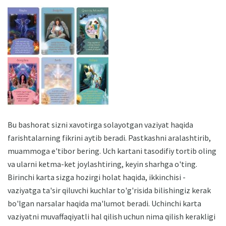
Bu bashorat sizni xavotirga solayotgan vaziyat haqida
farishtalarning fikrini aytib beradi. Pastkashni aralashtirib,
muammoga e'tibor bering. Uch kartani tasodifiy tortib oling
va ularni ketma-ket joylashtiring, keyin sharhga o'ting.
Birinchi karta sizga hozirgi holat haqida, ikkinchisi -
vaziyatga ta'sir qiluvchi kuchlar to'g'risida bilishingiz kerak
bo'lgan narsalar haqida ma'lumot beradi. Uchinchi karta
vaziyatni muvaffaqiyatli hal qilish uchun nima qilish kerakligi