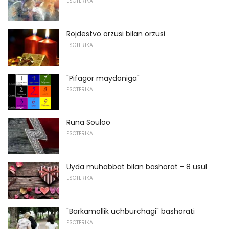
ESOTERIKA
Rojdestvo orzusi bilan orzusi
ESOTERIKA
"Pifagor maydoniga"
ESOTERIKA
Runa Souloo
ESOTERIKA
Uyda muhabbat bilan bashorat - 8 usul
ESOTERIKA
"Barkamollik uchburchagi" bashorati
ESOTERIKA