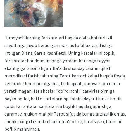
Himoyachilarning farishtalari haqida o'ylashni turli xil
savollarga javob beradigan maxsus talaffuz yaratishga
intilgan Diana Garris kashf etdi. Uning kartalarini topib,
farishtalar har doim insonga yordam berishga tayyor
ekanligiga ishonishgan. Ba'zida shunday taxmin qilish
metodikasi farishtalarning Tarot kartochkalari haqida foyda
keltiradi. Umuman olganda, bu haqiqat, innovatsion narsa
yaratilmagan, farishtalar "qo'rqinchli" tasvirlar o'rniga
paydo bo'ldi, hatto kartalarning talqini deyarli bir xil bo'lib
qoldi. Farishtalar xaritalarida boylik haqida gapirishga
qaramay, mukammal bir Tarot sifatida bunga arzigulik emas,
chunki oxirgi tizimda chuqur ma'no bor, bu afsuski, birinchi
bo'lib mahrumdir.