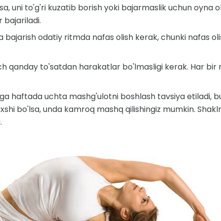
a, uni to'g'ri kuzatib borish yoki bajarmaslik uchun oyna ol
 bajariladi.
 bajarish odatiy ritmda nafas olish kerak, chunki nafas oli
 qanday to'satdan harakatlar bo'lmasligi kerak. Har bi
ga haftada uchta mashg'ulotni boshlash tavsiya etiladi, b
xshi bo'lsa, unda kamroq mashq qilishingiz mumkin. Shakln
.