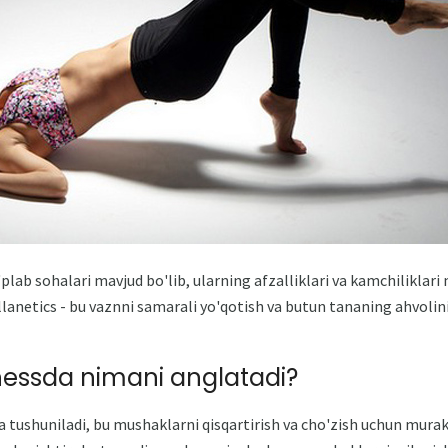
lab sohalari mavjud bo'lib, ularning afzalliklari va kamchiliklari
lanetics - bu vaznni samarali yo'qotish va butun tananing ahvoli
tnessda nimani anglatadi?
 tushuniladi, bu mushaklarni qisqartirish va cho'zish uchun mura