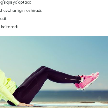
g'riqni yo'qotadi;
uvchanligini oshiradi;
adi;
ko'taradi.