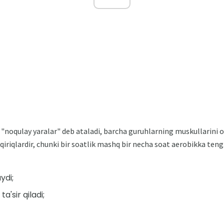
noqulay yaralar" deb ataladi, barcha guruhlarning muskullarini o'z
iriqlardir, chunki bir soatlik mashq bir necha soat aerobikka teng
ydi;
a'sir qiladi;