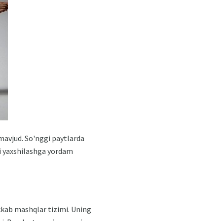
 mavjud. So'nggi paytlarda
ni yaxshilashga yordam
kkab mashqlar tizimi. Uning