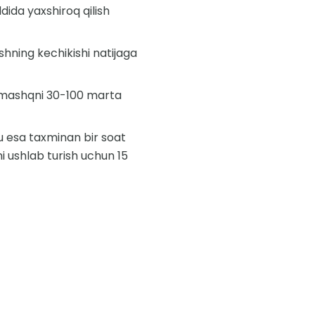
dida yaxshiroq qilish
shning kechikishi natijaga
r mashqni 30-100 marta
u esa taxminan bir soat
i ushlab turish uchun 15