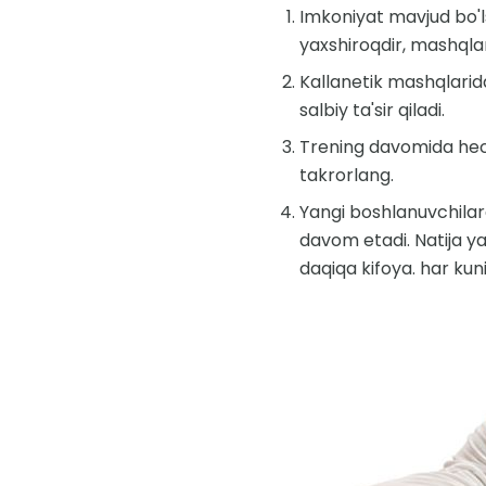
Imkoniyat mavjud bo'ls
yaxshiroqdir, mashqlar
Kallanetik mashqlarida
salbiy ta'sir qiladi.
Trening davomida hech
takrorlang.
Yangi boshlanuvchilar
davom etadi. Natija ya
daqiqa kifoya. har kuni