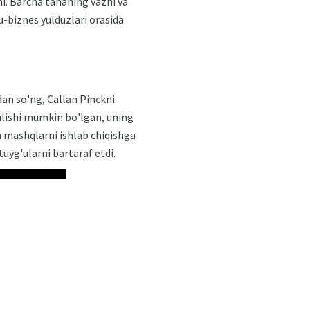
hi. Barcha tananing vazni va
u-biznes yulduzlari orasida
dan so'ng, Callan Pinckni
utulishi mumkin bo'lgan, uning
an mashqlarni ishlab chiqishga
tuyg'ularni bartaraf etdi.