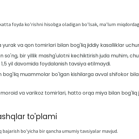
katta foyda ko'rishni hisobga oladigan bo'lsak, ma'lum miqdordag
yurak va qon tomirlari bilan bog'liq jiddiy kasalliklar uchu
 so'ng, bir yillik mashg'ulotni kechiktirish juda muhim, chu
1,5 yil davomida foydalanish tavsiya etilmaydi.
an bog'liq muammolar bo'lgan kishilarga avval shifokor bil
emoroid va varikoz tomirlari, hatto orqa miya bilan bog'l
ashqlar to'plami
 bajarish bo'yicha bir qancha umumiy tavsiyalar mavjud.