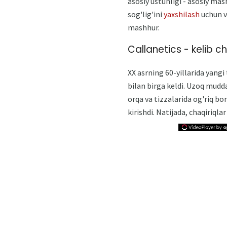
asosiy ustunligi - asosiy ma
sog'lig'ini
yaxshilash
uchun v
mashhur.
Callanetics - kelib chi
XX asrning 60-yillarida yangi
bilan birga keldi. Uzoq mudda
orqa va tizzalarida og'riq bo
kirishdi. Natijada, chaqiriqla