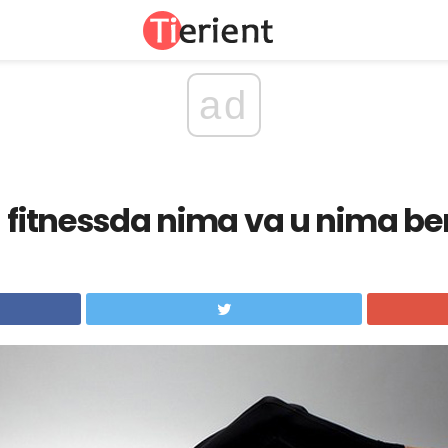
ad
- fitnessda nima va u nima be