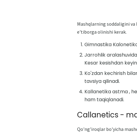
Mashqlarning soddaligini va 
e'tiborga olinishi kerak.
Gimnastika Kalonetika 
Jarrohlik aralashuvidan
Kesar kesishdan keyin 
Ko'zdan kechirish bil
tavsiya qilinadi.
Kallanetika astma , h
ham taqiqlanadi.
Callanetics - m
Qo'ng'iroqlar bo'yicha mashq