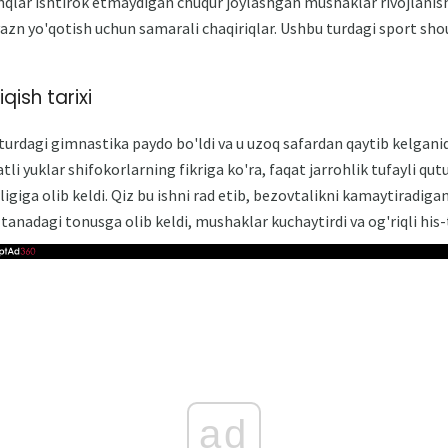
shqlar ishtirok etmaydigan chuqur joylashgan mushaklar rivojlanis
azn yo'qotish uchun samarali chaqiriqlar. Ushbu turdagi sport sho
qish tarixi
 turdagi gimnastika paydo bo'ldi va u uzoq safardan qaytib kelgani
tli yuklar shifokorlarning fikriga ko'ra, faqat jarrohlik tufayli q
rligiga olib keldi. Qiz bu ishni rad etib, bezovtalikni kamaytiradig
r tanadagi tonusga olib keldi, mushaklar kuchaytirdi va og'riqli his-
ad