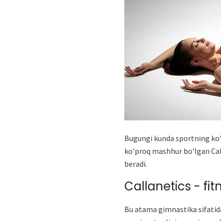
Bugungi kunda sportning ko'p
ko'proq mashhur bo'lgan Cal
beradi.
Callanetics - fi
Bu atama gimnastika sifatida