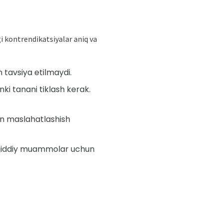
i kontrendikatsiyalar aniq va
n tavsiya etilmaydi.
nki tanani tiklash kerak.
an maslahatlashish
iq jiddiy muammolar uchun