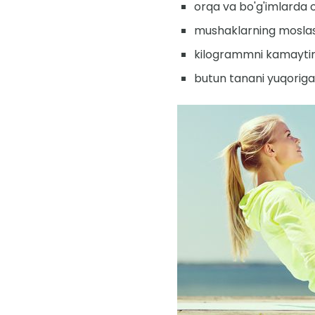
orqa va bo'g'imlarda o
mushaklarning moslash
kilogrammni kamaytir
butun tanani yuqoriga 