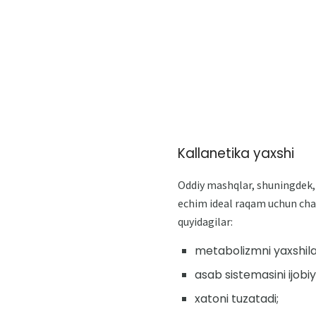
Kallanetika yaxshi
Oddiy mashqlar, shuningdek, "
echim ideal raqam uchun chaq
quyidagilar:
metabolizmni yaxshila
asab sistemasini ijobiy t
xatoni tuzatadi;