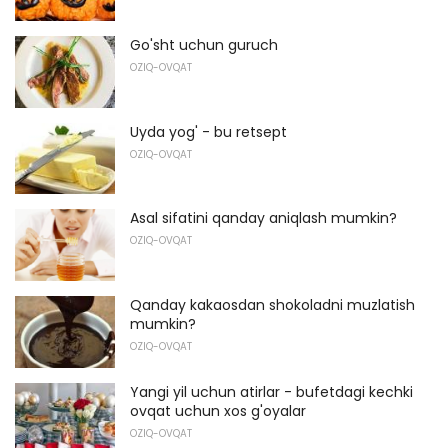
Go'sht uchun guruch
OZIQ-OVQAT
Uyda yog' - bu retsept
OZIQ-OVQAT
Asal sifatini qanday aniqlash mumkin?
OZIQ-OVQAT
Qanday kakaosdan shokoladni muzlatish
mumkin?
OZIQ-OVQAT
Yangi yil uchun atirlar - bufetdagi kechki
ovqat uchun xos g'oyalar
OZIQ-OVQAT