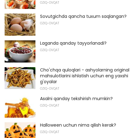
OZIQ-OVQAT
Sovutgichda qancha tuxum saqlangan?
OZIQ-OVQAT
Laganda qanday tayyorlanadi?
OZIQ-OVQAT
Cho'chqa quloqlari - ashyolarning original
mahsulotlarini ishlatish uchun eng yaxshi
g'oyalar
OZIQ-OVQAT
Asalni qanday tekshirish mumkin?
OZIQ-OVQAT
Halloween uchun nima qilish kerak?
OZIQ-OVQAT