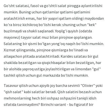
Go'sht salatasi, fasol va go'shtli salat pirogga aylantirilishi
mumkin. Buning uchun qatlamlar qatlami qatlamini
aralashtirish emas, har bir yuqori qatlam oldingi maydondan
ko'ra biroz kichikroq bo'lishi kerak: shuning uchun "kek"
buzilmaydi va shakli saqlanadi. Yoqilg'i quyish (odatda
mayonez) tayyor salat muz bilan pirojnoe qoplangan.
Salataning bir qismi bo'lgan yong'oq naqsh bo'lishi mumkin.
Xizmat qilinganida, pirojnoe qismlarga bo'linadi va
allaqachon plitada aralashtiriladi. Karides salatası bir gul
shaklida bezatilgan va qisqichbaqalar bilan bezatilgan, har
bir alohida yaproq ustiga joylashtirilgan va limondan "gul"
tashkil qilish uchun gul markazida bo'lishi mumkin.
Tasavvur qilish uchun ajoyib joy barcha sevimli "Olivier" yoki
"qish salat" kabi salatlar beradi. Qish salatini bezash uchun
mehmonlarning hech biri oshpaz oshpazini taniqli idish
sifatida tanimaydimi? Birinchi variant - bu figüratif bir