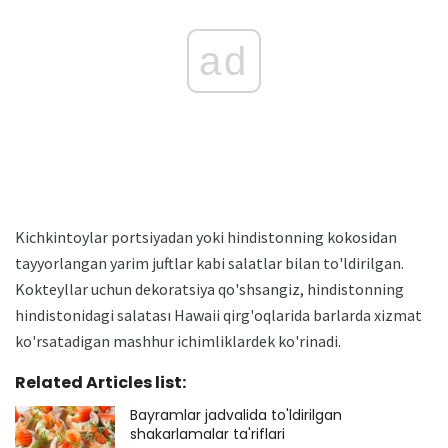
ad
Kichkintoylar portsiyadan yoki hindistonning kokosidan
tayyorlangan yarim juftlar kabi salatlar bilan to'ldirilgan.
Kokteyllar uchun dekoratsiya qo'shsangiz, hindistonning
hindistonidagi salatası Hawaii qirg'oqlarida barlarda xizmat
ko'rsatadigan mashhur ichimliklardek ko'rinadi.
Related Articles list:
Bayramlar jadvalida to'ldirilgan
shakarlamalar ta'riflari