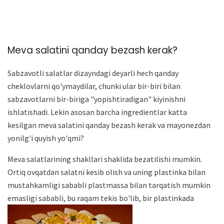
Meva salatini qanday bezash kerak?
Sabzavotli salatlar dizayndagi deyarli hech qanday
cheklovlarni qo'ymaydilar, chunki ular bir-biri bilan
sabzavotlarni bir-biriga "yopishtiradigan" kiyinishni
ishlatishadi. Lekin asosan barcha ingredientlar katta
kesilgan meva salatini qanday bezash kerak va mayonezdan
yonilg'i quyish yo'qmi?
Meva salatlarining shakllari shaklida bezatilishi mumkin.
Ortiq ovqatdan salatni kesib olish va uning plastinka bilan
mustahkamligi sababli plastmassa bilan tarqatish mumkin
emasligi sababli, bu raqam tekis bo'lib, bir plastinkada