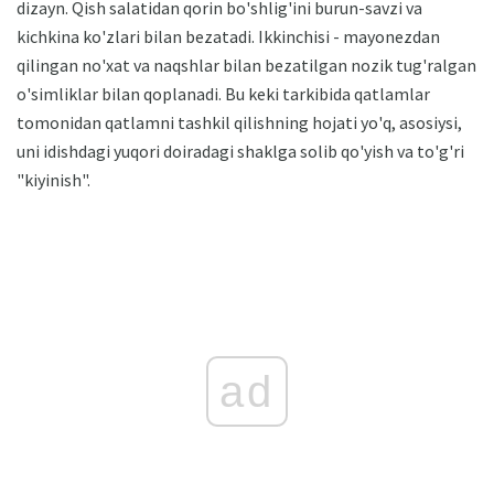
dizayn. Qish salatidan qorin bo'shlig'ini burun-savzi va
kichkina ko'zlari bilan bezatadi. Ikkinchisi - mayonezdan
qilingan no'xat va naqshlar bilan bezatilgan nozik tug'ralgan
o'simliklar bilan qoplanadi. Bu keki tarkibida qatlamlar
tomonidan qatlamni tashkil qilishning hojati yo'q, asosiysi,
uni idishdagi yuqori doiradagi shaklga solib qo'yish va to'g'ri
"kiyinish".
ad