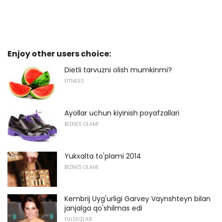
Enjoy other users choice:
Dietli tarvuzni olish mumkinmi?
FITNESS
Ayollar uchun kiyinish poyafzallari
BIZNES OLAMI
Yukxalta to'plami 2014
BIZNES OLAMI
Kembrij Uyg'urligi Garvey Vaynshteyn bilan
janjalga qo'shilmas edi
YULDUZLAR