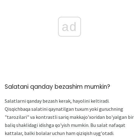
ad
Salatani qanday bezashim mumkin?
Salatlarni qanday bezash kerak, hayolini keltiradi.
Qisqichbaqa salatini qaynatilgan tuxum yoki guruchning
"tarozilari" va kontrastli sariq makkajo'xoridan bo'yalgan bir
baliq shaklidagi idishga qo'yish mumkin. Bu salat nafaqat
kattalar, balki bolalar uchun ham qiziqish uyg'otadi.