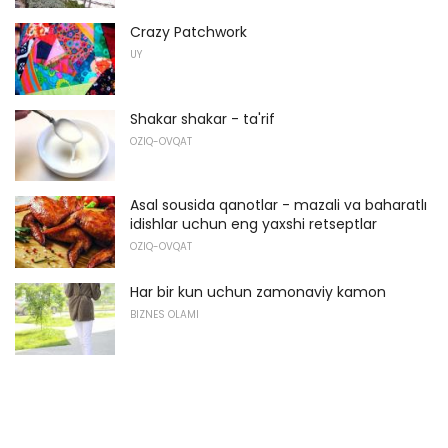
Crazy Patchwork
UY
Shakar shakar - ta'rif
OZIQ-OVQAT
Asal sousida qanotlar - mazali va baharatlı
idishlar uchun eng yaxshi retseptlar
OZIQ-OVQAT
Har bir kun uchun zamonaviy kamon
BIZNES OLAMI