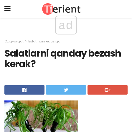
ad
Oziq-ovqat
Eslatmani egasiga
Salatlarni qanday bezash
kerak?