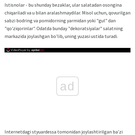
Istisnolar - bu shunday bezaklar, ular salatadan osongina
chiqariladi va u bilan aralashmaydilar. Misol uchun, qovurilgan
sabzi bodring va pomidorning yarmidan yoki "gul" dan
"qo'ziqorinlar". Odatda bunday "dekoratsiyalar" salatning
markazida joylashgan bo'lib, uning yuzasi ustida turadi.
ad
Internetdagi styuardessa tomonidan joylashtirilgan ba'zi