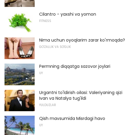
Cilantro - yaxshi va yomon
FITNESS
Nima uchun oyoqlarim zarar ko'rmoqda?
GO'ZALLIK VA SO'GLIK
Permning diqqatga sazovor joylari
UY
Urgantni to'ldirish oilasi: Valeriyaning qizi
Ivan va Natalya tug'ildi
YULDUZLAR
Qish mavsumida Misrdagi havo
UY