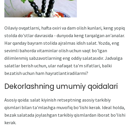
Oilaviy ovqatlarni, hafta oxiri va dam olish kunlari, keng yopiq
stolda do'stlar davrasida - dunyoda keng tarqalgan an'analar.
Har qanday bayram stolida ajralmas idish salat. Yozda, eng
sevimli bahorda vitaminlar olish uchun vaqt bo'lgan
dilimlenmiş sabzavotlarning eng oddiy salatasıdır. Jadvalga
salatlar berish uchun, ular nafaqat ta'm sifatlari, balki
bezatish uchun ham hayratlantiradilarmi?
Dekorlashning umumiy qoidalari
Asosiy qoida: salat kiyinish retseptning asosiy tarkibiy
qismlari bilan ta'mlashga muvofiq bo'lishi kerak. Ideal holda,
bezak salatada joylashgan tarkibiy qismlardan iborat bo'lishi
kerak.