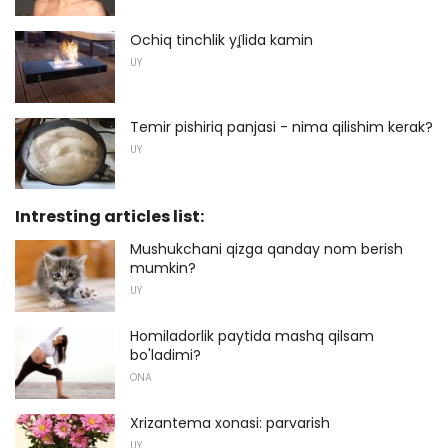
Ochiq tinchlik yʆlida kamin
UY
Temir pishiriq panjasi - nima qilishim kerak?
UY
Intresting articles list:
Mushukchani qizga qanday nom berish
mumkin?
UY
Homiladorlik paytida mashq qilsam
bo'ladimi?
ONA
Xrizantema xonasi: parvarish
UY