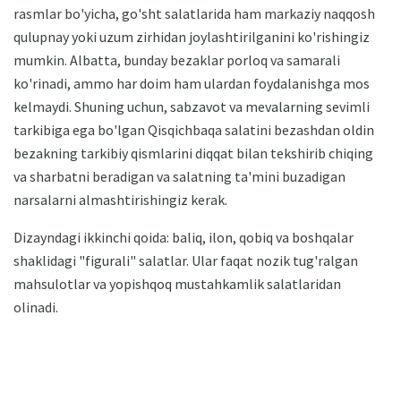
rasmlar bo'yicha, go'sht salatlarida ham markaziy naqqosh
qulupnay yoki uzum zirhidan joylashtirilganini ko'rishingiz
mumkin. Albatta, bunday bezaklar porloq va samarali
ko'rinadi, ammo har doim ham ulardan foydalanishga mos
kelmaydi. Shuning uchun, sabzavot va mevalarning sevimli
tarkibiga ega bo'lgan Qisqichbaqa salatini bezashdan oldin
bezakning tarkibiy qismlarini diqqat bilan tekshirib chiqing
va sharbatni beradigan va salatning ta'mini buzadigan
narsalarni almashtirishingiz kerak.
Dizayndagi ikkinchi qoida: baliq, ilon, qobiq va boshqalar
shaklidagi "figurali" salatlar. Ular faqat nozik tug'ralgan
mahsulotlar va yopishqoq mustahkamlik salatlaridan
olinadi.