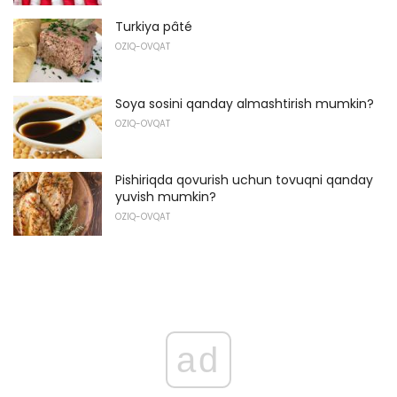
Turkiya pâté
OZIQ-OVQAT
Soya sosini qanday almashtirish mumkin?
OZIQ-OVQAT
Pishiriqda qovurish uchun tovuqni qanday
yuvish mumkin?
OZIQ-OVQAT
ad