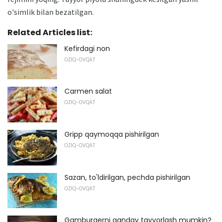
o'simlik bilan bezatilgan.
Related Articles list:
Kefirdagi non
OZIQ-OVQAT
Carmen salat
OZIQ-OVQAT
Gripp qaymoqqa pishirilgan
OZIQ-OVQAT
Sazan, to'ldirilgan, pechda pishirilgan
OZIQ-OVQAT
Gamburgerni qanday tayyorlash mumkin?