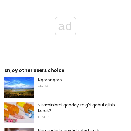
ad
Enjoy other users choice:
Ngorongoro
AFRIKA
Vitaminlarni qanday to'g'ri qabul qilish
kerak?
FITNESS
Homiladorlik paytida shishiradi