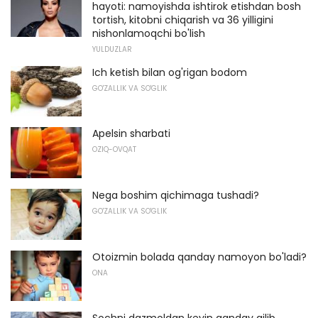
hayoti: namoyishda ishtirok etishdan bosh
tortish, kitobni chiqarish va 36 yilligini
nishonlamoqchi bo'lish
YULDUZLAR
Ich ketish bilan og'rigan bodom
GO'ZALLIK VA SO'GLIK
Apelsin sharbati
OZIQ-OVQAT
Nega boshim qichimaga tushadi?
GO'ZALLIK VA SO'GLIK
Otoizmin bolada qanday namoyon bo'ladi?
ONA