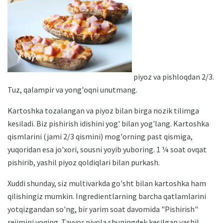
piyoz va pishloqdan 2/3.
Tuz, qalampir va yong'oqni unutmang.
Kartoshka tozalangan va piyoz bilan birga nozik tilimga
kesiladi. Biz pishirish idishini yog' bilan yog'lang. Kartoshka
qismlarini (jami 2/3 qismini) mog'orning past qismiga,
yuqoridan esa jo'xori, sousni yoyib yuboring. 1 ¼ soat ovqat
pishirib, yashil piyoz qoldiqlari bilan purkash.
Xuddi shunday, siz multivarkda go'sht bilan kartoshka ham
qilishingiz mumkin. Ingredientlarning barcha qatlamlarini
yotqizgandan so'ng, bir yarim soat davomida "Pishirish"
rejimini yoqing. Tayyor piyola shuningdek kesilgan yashil