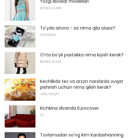
Yozgi liboslar modellari
BIZNES OLAMI
To'yda ishora - siz nima qila olasiz?
ESOTERIKA
O'rta bo'yli pastakka nima kiyish kerak?
BIZNES OLAMI
Kechlikda tez va arzon narxlarda ovqat
pishirish uchun nima qilish kerak?
OZIQ-OVQAT
Kichkina divanda Eurocover
UY
Tovlamadan so'ng Kim Kardashianning