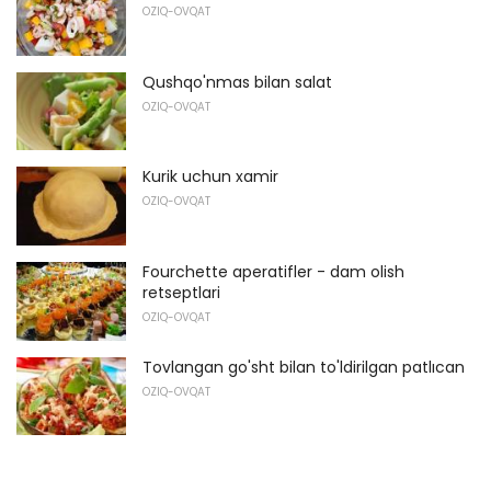
OZIQ-OVQAT
Qushqo'nmas bilan salat
OZIQ-OVQAT
Kurik uchun xamir
OZIQ-OVQAT
Fourchette aperatifler - dam olish
retseptlari
OZIQ-OVQAT
Tovlangan go'sht bilan to'ldirilgan patlıcan
OZIQ-OVQAT