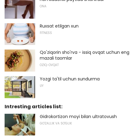
ONA
Ruxsat etilgan xun
FITNESS
Qo'ziqorin sho'rva - issiq ovqat uchun eng
mazali taomlar
OZIQ-OVQAT
Yozgi ta'til uchun sundurma
UY
Intresting articles list:
Gidrokortizon moyi bilan ultratovush
GO'ZALLIK VA SO'GLIK