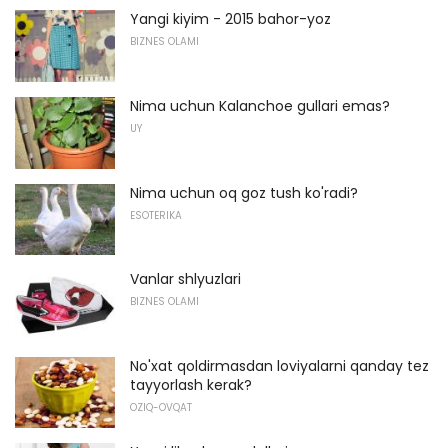
Yangi kiyim - 2015 bahor-yoz
BIZNES OLAMI
Nima uchun Kalanchoe gullari emas?
UY
Nima uchun oq goz tush ko'radi?
ESOTERIKA
Vanlar shlyuzlari
BIZNES OLAMI
No'xat qoldirmasdan loviyalarni qanday tez
tayyorlash kerak?
OZIQ-OVQAT