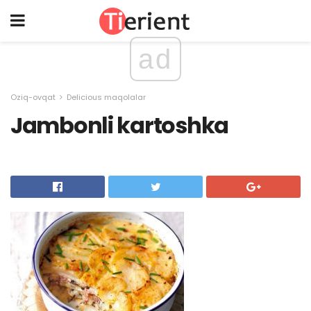
ad
Oziq-ovqat
Delicious maqolalar
Jambonli kartoshka