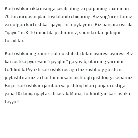
Kartoshkani ikki qismga kesib oling va pulpaning taxminan
70 foizini qoshiqdan foydalanib chiqaring. Biz yog'ni eritamiz
va qolgan kartoshka "qayiq" ni moylaymiz. Biz panjara ostida
"qayiq" ni 8-10 minutda pishiramiz, shunda ular qobiqni
tutadilar.
Kartoshkaning xamiri sut qo'shilishi bilan pyuresi pyuresi. Biz
kartoshka pyuresini "qayiqlar" ga yoyib, ularning yarmini
to'ldirdik. Piyozli kartoshka ustiga biz xushbo'y go'shtni
joylashtiramiz va har bir narsani pishloqli pishloqga sepamiz.
Faqat kartoshkani jambon va pishloq bilan panjara ostiga
yana 10 daqiqa qaytarish kerak. Mana, to'ldirilgan kartoshka
tayyor!