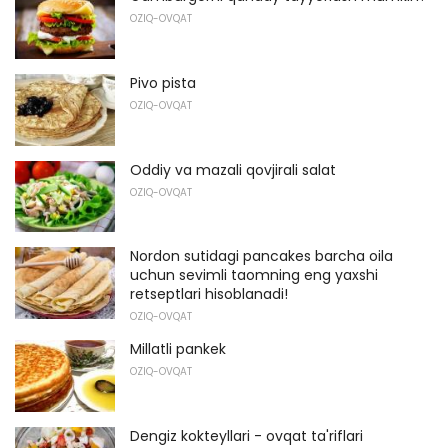
OZIQ-OVQAT
Pivo pista
OZIQ-OVQAT
Oddiy va mazali qovjirali salat
OZIQ-OVQAT
Nordon sutidagi pancakes barcha oila
uchun sevimli taomning eng yaxshi
retseptlari hisoblanadi!
OZIQ-OVQAT
Millatli pankek
OZIQ-OVQAT
Dengiz kokteyllari - ovqat ta'riflari