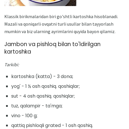
Klassik birikmalaridan biri go'shtli kartoshka hisoblanadi.
Mazali va qoniqarli ovqatni turli usullar bilan tayyorlash
mumkin va biz ularning ayrimlarini quyida bayon qilamiz.
Jambon va pishloq bilan to'ldirilgan
kartoshka
Tarkibi:
kartoshka (katta) - 3 dona;
yog' - 1 ½ osh qoshiq. qoshiqlar;
sut - 4 osh qoshiq. qoshiqlar;
tuz, qalampir - ta'mga;
vino - 100 g;
qattiq pishloqli grated - 1 osh qoshiq.