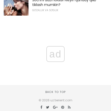
Sochni dazmoldan keyin qanday qilib
tiklash mumkin?
GO'ZALLIK VA SO'GLIK
ad
BACK TO TOP
© 2026 uz.tierient.com