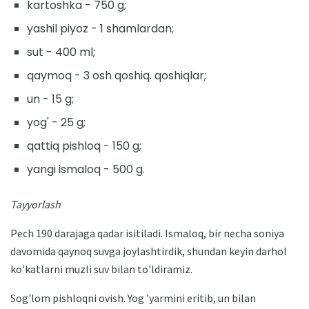
kartoshka - 750 g;
yashil piyoz - 1 shamlardan;
sut - 400 ml;
qaymoq - 3 osh qoshiq. qoshiqlar;
un - 15 g;
yog' - 25 g;
qattiq pishloq - 150 g;
yangi ismaloq - 500 g.
Tayyorlash
Pech 190 darajaga qadar isitiladi. Ismaloq, bir necha soniya
davomida qaynoq suvga joylashtirdik, shundan keyin darhol
ko'katlarni muzli suv bilan to'ldiramiz.
Sog'lom pishloqni ovish. Yog 'yarmini eritib, un bilan