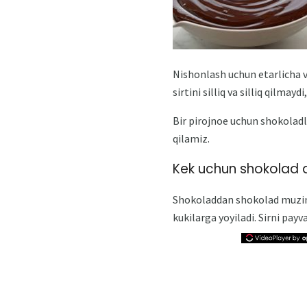
Nishonlash uchun etarlicha 
sirtini silliq va silliq qilmayd
Bir pirojnoe uchun shokoladli
qilamiz.
Kek uchun shokolad
Shokoladdan shokolad muzini 
kukilarga yoyiladi. Sirni pay