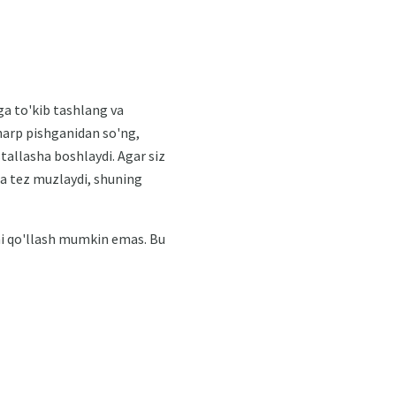
ga to'kib tashlang va
harp pishganidan so'ng,
stallasha boshlaydi. Agar siz
da tez muzlaydi, shuning
mni qo'llash mumkin emas. Bu