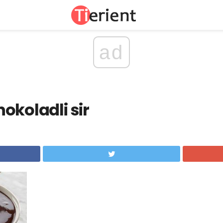
ad
okoladli sir