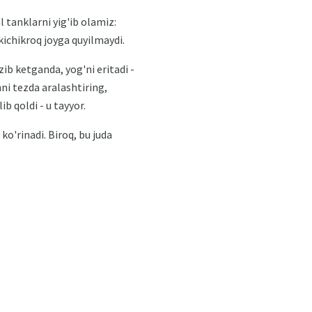
tanklarni yig'ib olamiz:
kichikroq joyga quyilmaydi.
zib ketganda, yog'ni eritadi -
ni tezda aralashtiring,
ib qoldi - u tayyor.
o'rinadi. Biroq, bu juda