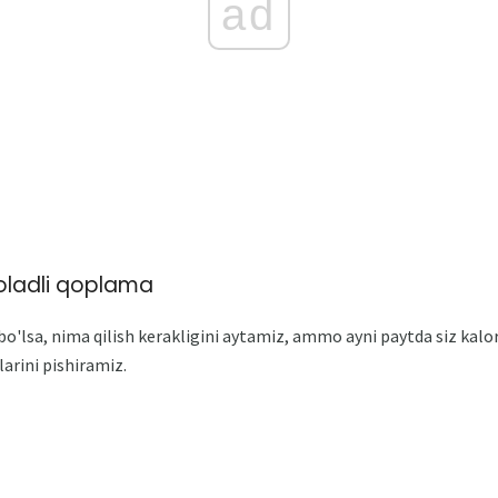
ad
koladli qoplama
bo'lsa, nima qilish kerakligini aytamiz, ammo ayni paytda siz kalor
larini pishiramiz.