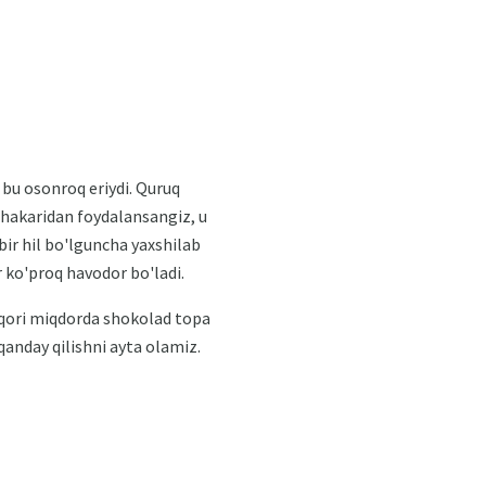
 bu osonroq eriydi. Quruq
 shakaridan foydalansangiz, u
bir hil bo'lguncha yaxshilab
 ko'proq havodor bo'ladi.
uqori miqdorda shokolad topa
qanday qilishni ayta olamiz.