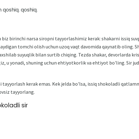
 qoshiq. qoshiq.
biz birinchi narsa siropni tayyorlashimiz kerak: shakarni issiq suv
aydigan tomchi olish uchun uzoq vaqt davomida qaynatib oling. S
xshilab suyuqlik bilan surtib chiqing. Tezda shakar, devorlarda kri
z, u yonadi, shuning uchun ehtiyotkorlik va ehtiyot bo'ling. Sir ju
 tayyorlash kerak emas. Kek jelda bo'lsa, issiq shokoladli qatla
lovsiz tayyorlang.
oladli sir