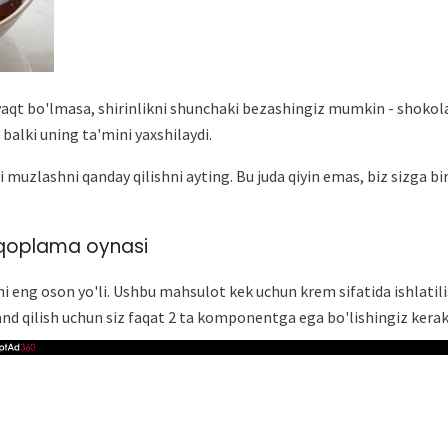
vaqt bo'lmasa, shirinlikni shunchaki bezashingiz mumkin - shokol
i, balki uning ta'mini yaxshilaydi.
 muzlashni qanday qilishni ayting. Bu juda qiyin emas, biz sizga bi
 qoplama oynasi
eng oson yo'li. Ushbu mahsulot kek uchun krem ​​sifatida ishlatil
vand qilish uchun siz faqat 2 ta komponentga ega bo'lishingiz kerak