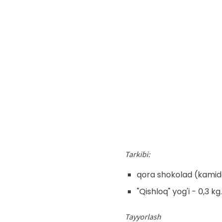
Tarkibi:
qora shokolad (kamida 
"Qishloq" yog'i - 0,3 kg.
Tayyorlash