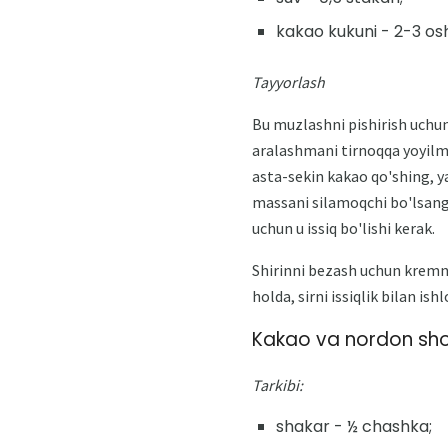
kakao kukuni - 2-3 osh
Tayyorlash
Bu muzlashni pishirish uchun 
aralashmani tirnoqqa yoyilm
asta-sekin kakao qo'shing, ya
massani silamoqchi bo'lsangi
uchun u issiq bo'lishi kerak.
Shirinni bezash uchun kremni
holda, sirni issiqlik bilan ish
Kakao va nordon shok
Tarkibi:
shakar - ½ chashka;