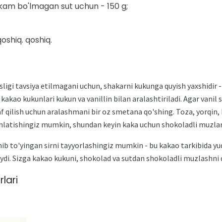
kam bo'lmagan sut uchun - 150 g;
oshiq. qoshiq.
ligi tavsiya etilmagani uchun, shakarni kukunga quyish yaxshidir -
kakao kukunlari kukun va vanillin bilan aralashtiriladi. Agar vanil
f qilish uchun aralashmani bir oz smetana qo'shing. Toza, yorqin, 
ishlatishingiz mumkin, shundan keyin kaka uchun shokoladli muzlar
ib to'yingan sirni tayyorlashingiz mumkin - bu kakao tarkibida y
ydi. Sizga kakao kukuni, shokolad va sutdan shokoladli muzlashni 
lari