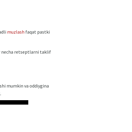
adli
muzlash
faqat pastki
r necha retseptlarni taklif
ishi mumkin va oddiygina
.