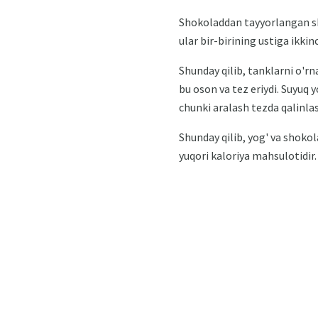
Shokoladdan tayyorlangan sh
ular bir-birining ustiga ikki
Shunday qilib, tanklarni o'rn
bu oson va tez eriydi. Suyuq 
chunki aralash tezda qalinlash
Shunday qilib, yog' va shokol
yuqori kaloriya mahsulotidir.