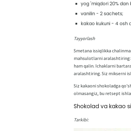
yog 'miqdori 20% dan 
vanilin - 2 sachets;
kakao kukuni - 4 osh q
Tayyorlash
Smetana issiqlikka chalinmas
mahsulotlarni aralashtiring: 
ham qalin. Ichaklarni bartara
aralashtiring. Siz mikserni 
Siz kakaoni shokoladga qo'sh
olmasangiz, bu retsept ishla
Shokolad va kakao sir
Tarkibi: