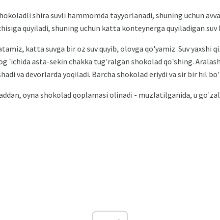
okoladli shira suvli hammomda tayyorlanadi, shuning uchun avval 
nchisiga quyiladi, shuning uchun katta konteynerga quyiladigan suv 
atamiz, katta suvga bir oz suv quyib, olovga qo'yamiz. Suv yaxshi qi
yog 'ichida asta-sekin chakka tug'ralgan shokolad qo'shing. Aralash
adi va devorlarda yoqiladi. Barcha shokolad eriydi va sir bir hil bo'l
addan, oyna shokolad qoplamasi olinadi - muzlatilganida, u go'zal k