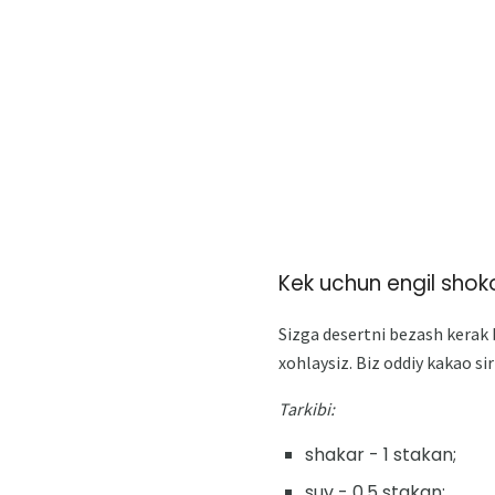
Kek uchun engil sho
Sizga desertni bezash kerak 
xohlaysiz. Biz oddiy kakao sir
Tarkibi:
shakar - 1 stakan;
suv - 0,5 stakan;