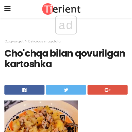
ad
Oziq-ovqat
Delicious maqolalar
Cho'chqa bilan qovurilgan
kartoshka