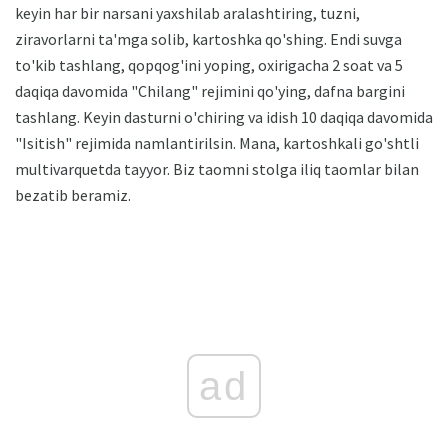
keyin har bir narsani yaxshilab aralashtiring, tuzni,
ziravorlarni ta'mga solib, kartoshka qo'shing. Endi suvga
to'kib tashlang, qopqog'ini yoping, oxirigacha 2 soat va 5
daqiqa davomida "Chilang" rejimini qo'ying, dafna bargini
tashlang. Keyin dasturni o'chiring va idish 10 daqiqa davomida
"Isitish" rejimida namlantirilsin. Mana, kartoshkali go'shtli
multivarquetda tayyor. Biz taomni stolga iliq taomlar bilan
bezatib beramiz.
ad