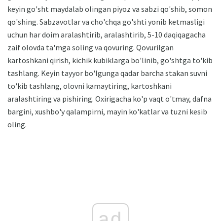
keyin go'sht maydalab olingan piyoz va sabzi qo'shib, somon
qo'shing. Sabzavotlar va cho'chqa go'shti yonib ketmasligi
uchun har doim aralashtirib, aralashtirib, 5-10 daqiqagacha
zaif olovda ta'mga soling va qovuring. Qovurilgan
kartoshkani qirish, kichik kubiklarga bo'linib, go'shtga to'kib
tashlang. Keyin tayyor bo'lgunga qadar barcha stakan suvni
to'kib tashlang, olovni kamaytiring, kartoshkani
aralashtiring va pishiring. Oxirigacha ko'p vaqt o'tmay, dafna
bargini, xushbo'y qalampirni, mayin ko'katlar va tuzni kesib
oling.
ad