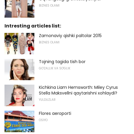
BIZNES OLAMI
Intresting articles list:
Zamonaviy qishki paltolar 2015
BIZNES OLAMI
Tojning tagida tish bor
GO'ZALLIK VA SO'GLIK
Kichkina Liam Hemsworth: Miley Cyrus
Stella Maksvellni qaytarishni xohlaydi?
YULDUZLAR
Flores aeroporti
OSIYO