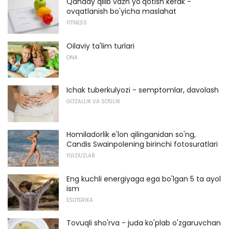
Qanday qilib vazn yo'qotish kerak -
ovqatlanish bo'yicha maslahat
FITNESS
Oilaviy ta'lim turlari
ONA
Ichak tuberkulyozi - semptomlar, davolash
GO'ZALLIK VA SO'GLIK
Homiladorlik e'lon qilinganidan so'ng,
Candis Swainpolening birinchi fotosuratlari
YULDUZLAR
Eng kuchli energiyaga ega bo'lgan 5 ta ayol
ism
ESOTERIKA
Tovuqli sho'rva - juda ko'plab o'zgaruvchan