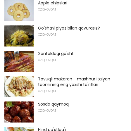
Apple chipslari
OZIQ-OVQAT
Go'shtni piyoz bilan qovurasiz?
OZIQ-OVQAT
Xantaldagi go'sht
OZIQ-OVQAT
Tovuqli makaron - mashhur italyan
taomining eng yaxshi ta'riflari
OZIQ-OVQAT
Sosda qaymoq
OZIQ-OVQAT
Hind po'stlog'i