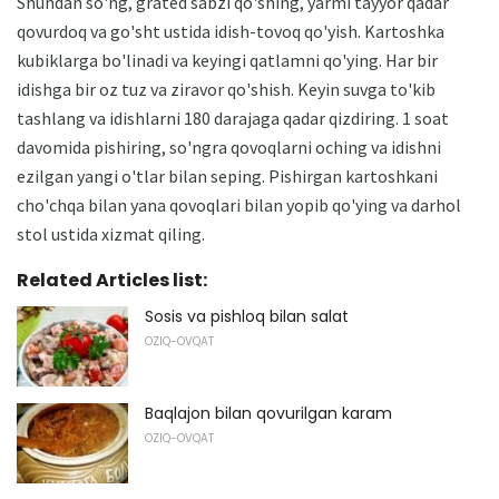
Shundan so'ng, grated sabzi qo'shing, yarmi tayyor qadar
qovurdoq va go'sht ustida idish-tovoq qo'yish. Kartoshka
kubiklarga bo'linadi va keyingi qatlamni qo'ying. Har bir
idishga bir oz tuz va ziravor qo'shish. Keyin suvga to'kib
tashlang va idishlarni 180 darajaga qadar qizdiring. 1 soat
davomida pishiring, so'ngra qovoqlarni oching va idishni
ezilgan yangi o'tlar bilan seping. Pishirgan kartoshkani
cho'chqa bilan yana qovoqlari bilan yopib qo'ying va darhol
stol ustida xizmat qiling.
Related Articles list:
Sosis va pishloq bilan salat
OZIQ-OVQAT
Baqlajon bilan qovurilgan karam
OZIQ-OVQAT