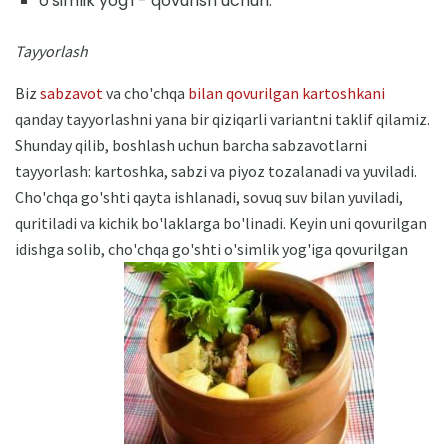
o'simlik yog'i - qovurish uchun.
Tayyorlash
Biz
sabzavot
va cho'chqa
bilan qovurilgan kartoshkani
qanday tayyorlashni yana bir qiziqarli variantni taklif qilamiz.
Shunday qilib, boshlash uchun barcha sabzavotlarni
tayyorlash: kartoshka, sabzi va piyoz tozalanadi va yuviladi.
Cho'chqa go'shti qayta ishlanadi, sovuq suv bilan yuviladi,
quritiladi va kichik bo'laklarga bo'linadi. Keyin uni qovurilgan
idishga solib, cho'chqa go'shti o'simlik yog'iga qovurilgan