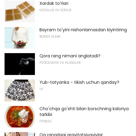
Xardak to'rlari
GO'ZALLIK VA SO'GLIK
Bayram to'yini nishonlamasdan kiyintiring
BIZNES OLAMI
Qora rang nimani anglatadi?
PSIXOLOGIYA VA ALOQALAR
Yub-tatyanka - tikish uchun qanday?
UY
Cho'chqa go'shti bilan borschning kaloriya
tarkibi
FITNESS
Oq rangdagi gravitatsiyaviylar