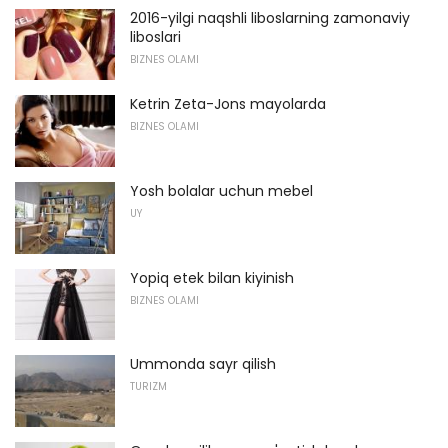
2016-yilgi naqshli liboslarning zamonaviy
liboslari
BIZNES OLAMI
Ketrin Zeta-Jons mayolarda
BIZNES OLAMI
Yosh bolalar uchun mebel
UY
Yopiq etek bilan kiyinish
BIZNES OLAMI
Ummonda sayr qilish
TURIZM