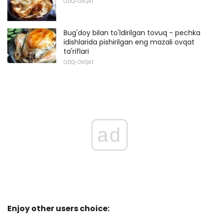
OZIQ-OVQAT
Bug'doy bilan to'ldirilgan tovuq - pechka
idishlarida pishirilgan eng mazali ovqat
ta'riflari
OZIQ-OVQAT
ad
Enjoy other users choice: