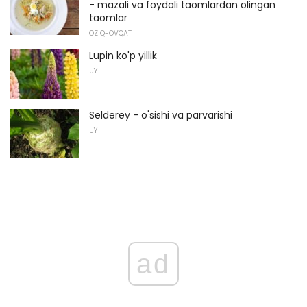
- mazali va foydali taomlardan olingan
taomlar
OZIQ-OVQAT
Lupin ko'p yillik
UY
Selderey - o'sishi va parvarishi
UY
ad