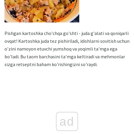
Pishgan kartoshka cho'chqa go'shti - juda g'alati va qoniqarli
ovqat! Kartoshka juda tez pishiriladi, idishlarni sovitish uchun
o'zini namoyon etuvchi yumshoq va yoqimli ta'mga ega
bo'ladi. Bu taom barchasini ta'mga keltiradi va mehmonlar
sizga retseptni baham ko'rishingizni so'raydi.
ad