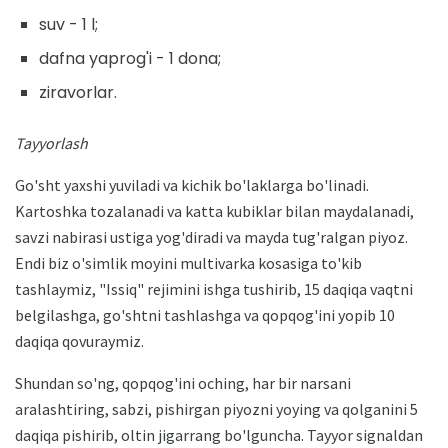
suv - 1 l;
dafna yaprog'i - 1 dona;
ziravorlar.
Tayyorlash
Go'sht yaxshi yuviladi va kichik bo'laklarga bo'linadi.
Kartoshka tozalanadi va katta kubiklar bilan maydalanadi,
savzi nabirasi ustiga yog'diradi va mayda tug'ralgan piyoz.
Endi biz o'simlik moyini multivarka kosasiga to'kib
tashlaymiz, "Issiq" rejimini ishga tushirib, 15 daqiqa vaqtni
belgilashga, go'shtni tashlashga va qopqog'ini yopib 10
daqiqa qovuraymiz.
Shundan so'ng, qopqog'ini oching, har bir narsani
aralashtiring, sabzi, pishirgan piyozni yoying va qolganini 5
daqiqa pishirib, oltin jigarrang bo'lguncha. Tayyor signaldan