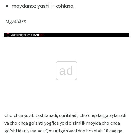
maydanoz yashil - xohlasa.
Tayyorlash
ad
Cho'chqa yuvib tashlanadi, quritiladi, cho'chqalarga aylanadi
va cho'chqa go'shti yog'ida yoki o'simlik moyida cho'chqa
go'shtidan yasaladi. Qovurilgan vaqtdan boshlab 10 daqiqa