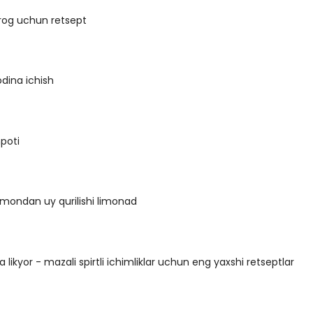
rog uchun retsept
dina ichish
poti
limondan uy qurilishi limonad
likyor - mazali spirtli ichimliklar uchun eng yaxshi retseptlar