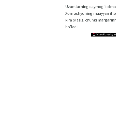
Uzumlarning qaymog'i olma, 
Xom ashyoning muayyan iflosli
kira olasiz, chunki margarin
bo'ladi.