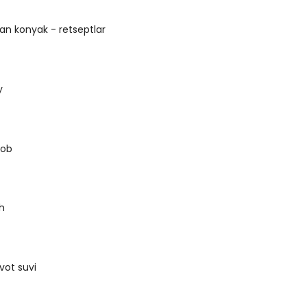
n konyak - retseptlar
y
rob
h
vot suvi