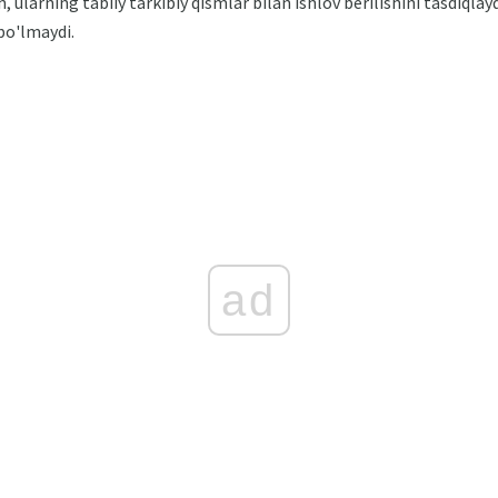
 ularning tabiiy tarkibiy qismlar bilan ishlov berilishini tasdiqlay
bo'lmaydi.
ad