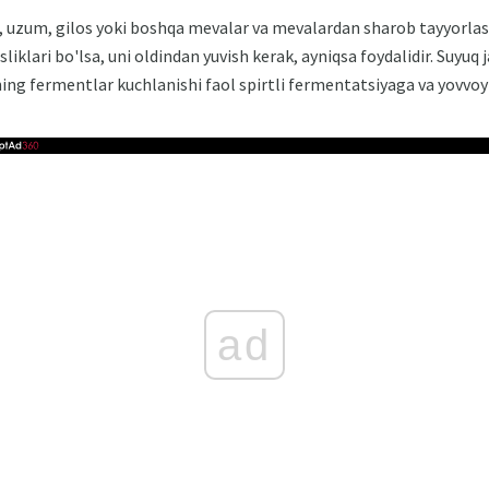
uzum, gilos yoki boshqa mevalar va mevalardan sharob tayyorlash
klari bo'lsa, uni oldindan yuvish kerak, ayniqsa foydalidir. Suyuq
ning fermentlar kuchlanishi faol spirtli fermentatsiyaga va yovvoy
ad