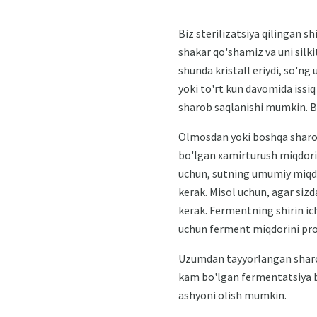
Biz sterilizatsiya qilingan sh
shakar qo'shamiz va uni silki
shunda kristall eriydi, so'n
yoki to'rt kun davomida issi
sharob saqlanishi mumkin. Bi
Olmosdan yoki boshqa sharob
bo'lgan xamirturush miqdori 
uchun, sutning umumiy miqdor
kerak. Misol uchun, agar sizd
kerak. Fermentning shirin ic
uchun ferment miqdorini pro
Uzumdan tayyorlangan sharob
kam bo'lgan fermentatsiya bi
ashyoni olish mumkin.