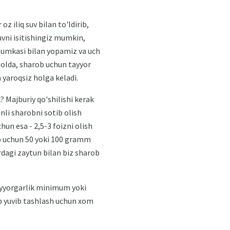
z iliq suv bilan to'ldirib,
suvni isitishingiz mumkin,
 sumkasi bilan yopamiz va uch
holda, sharob uchun tayyor
yaroqsiz holga keladi.
Majburiy qo'shilishi kerak
nli sharobni sotib olish
un esa - 2,5-3 foizni olish
rob uchun 50 yoki 100 gramm
dagi zaytun bilan biz sharob
ayyorgarlik minimum yoki
ab yuvib tashlash uchun xom