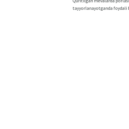
Quritilgan mevalarda porlash,
tayyorlanayotganda foydali 