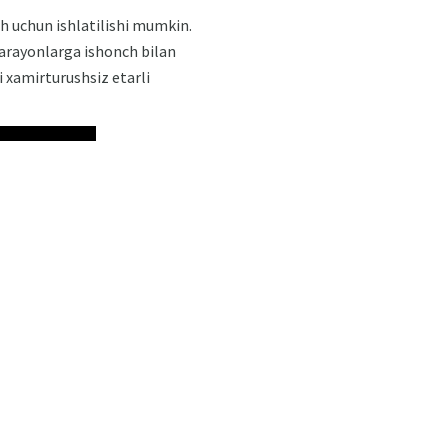
 uchun ishlatilishi mumkin.
 jarayonlarga ishonch bilan
i xamirturushsiz etarli