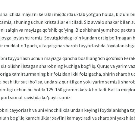
isha ichida mayizni kerakli miqdorda uxlab yotgan holda, biz uni bir o
tamiz, shuning uchun kristalllar eritiladi. Siz avvalo shakar bilan 
g uni salqin va mayizga qo'shib qo'ying. Biz shishani yumshoq paxta
q joyga joylashtiramiz. Sovutgichdagi o'n kundan ortiq bo'lmagan 
r muddat o'tgach, u faqatgina sharob tayyorlashda foydalanishga 
ni tayyorlash uchun mayizga qancha boshlang'ich qo'shish kerak? 
siz olishni istagan sharobning kuchiga bog'liq. Quruq va yarim vaz
iga xamirturmaning bir foizidan ikki foizigacha, shirin sharob uch
a besh litr suti bo'lsa, unda siz quritilgan yoki yarim semizli sha
himligi uchun bu holda 125-150 gramm kerak bo'ladi. Katta miqdor
portsional ravishda ko'paytiramiz.
ni tayyorlash va uni vinochilikda undan keyingi foydalanishga t
lan bog'liq kamchiliklar xavfini kamaytiradi va sharobni yaxshil