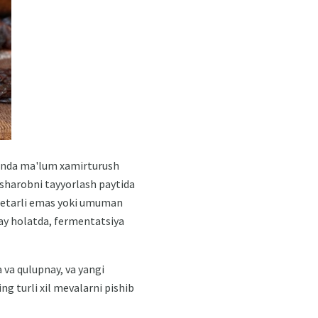
 unda ma'lum xamirturush
 sharobni tayyorlash paytida
z etarli emas yoki umuman
day holatda, fermentatsiya
 va qulupnay, va yangi
g turli xil mevalarni pishib