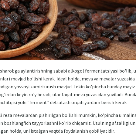
 sharobga aylantirishning sababi alkogol fermentatsiyasi bo'lib,
lar) mavjud bo'lishi kerak. Ideal holda, meva va mevalar yuzasida
adigan yovvoyi xamirturush mavjud. Lekin ko'pincha bunday mayi
mg'irdan keyin ro'y beradi, ular faqat meva yuzasidan yuviladi. Bun
 achitqisi yoki "ferment" deb atash orqali yordam berish kerak.
li reza mevalardan pishirilgan bo'lishi mumkin, ko'pincha u malina
boshlang'ich tayyorlashni ko'rib chiqamiz. Usulning afzalligi unin
gan holda, uni istalgan vaqtda foydalanish qobiliyatidir.