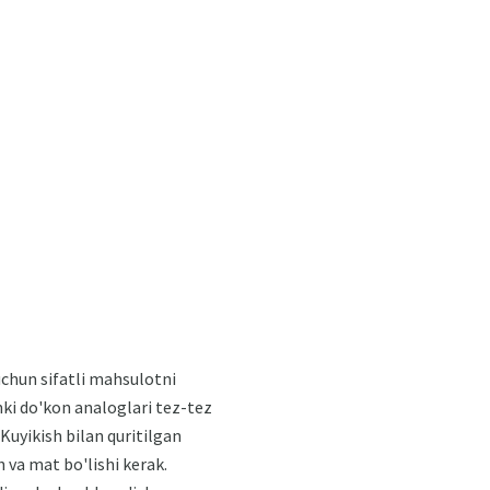
chun sifatli mahsulotni
nki do'kon analoglari tez-tez
 Kuyikish bilan quritilgan
h va mat bo'lishi kerak.