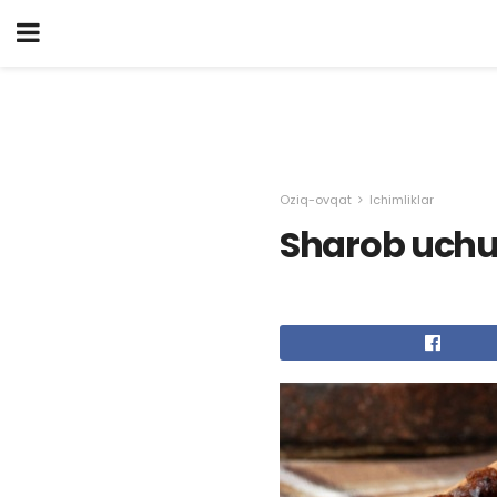
Oziq-ovqat
Ichimliklar
Sharob uchu