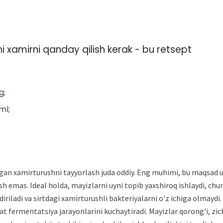
 xamirni qanday qilish kerak - bu retsept
g;
ml;
gan xamirturushni tayyorlash juda oddiy. Eng muhimi, bu maqsad u
sh emas. Ideal holda, mayizlarni uyni topib yaxshiroq ishlaydi, chu
iriladi va sirtdagi xamirturushli bakteriyalarni o'z ichiga olmaydi.
at fermentatsiya jarayonlarini kuchaytiradi. Mayizlar qorong'i, zic