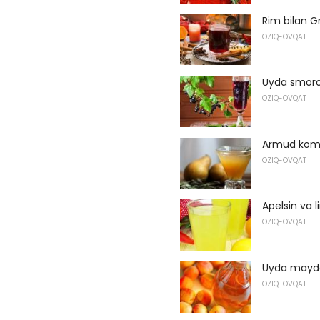
Rim bilan G
OZIQ-OVQAT
Uyda smoro
OZIQ-OVQAT
Armud kom
OZIQ-OVQAT
Apelsin va 
OZIQ-OVQAT
Uyda mayda 
OZIQ-OVQAT