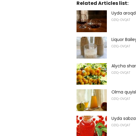
Related Articles list:
Uyda aroqda
OZIQ-OVQAT
Liquor Baile
OZIQ-OVQAT
Alycha sha
OZIQ-OVQAT
Olma quyis
OZIQ-OVQAT
Uyda sabza
OZIQ-OVQAT