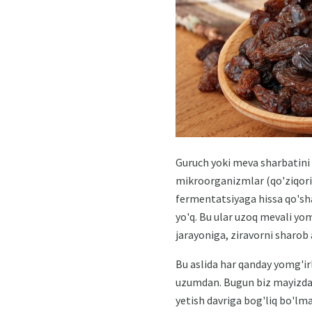
Guruch yoki meva sharbatini
mikroorganizmlar (qo'ziqorin
fermentatsiyaga hissa qo'sh
yo'q. Bu ular uzoq mevali yo
jarayoniga, ziravorni sharob
Bu aslida har qanday yomg'ir
uzumdan. Bugun biz mayizdan 
yetish davriga bog'liq bo'lma