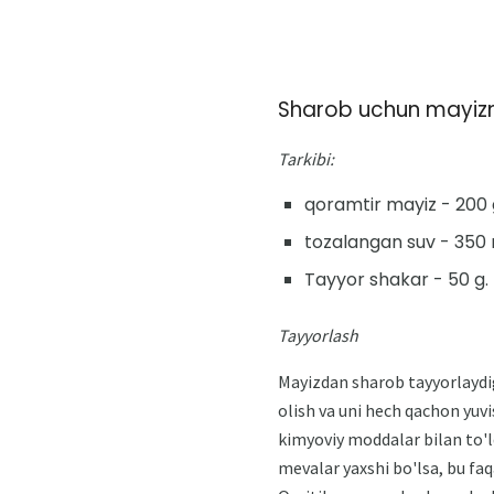
Sharob uchun mayizni
Tarkibi:
qoramtir mayiz - 200 
tozalangan suv - 350 
Tayyor shakar - 50 g.
Tayyorlash
Mayizdan sharob tayyorlaydi
olish va uni hech qachon yuvi
kimyoviy moddalar bilan to'ld
mevalar yaxshi bo'lsa, bu faq