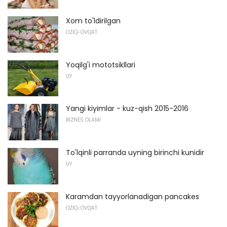
Xom to'ldirilgan
OZIQ-OVQAT
Yoqilg'i mototsikllari
UY
Yangi kiyimlar - kuz-qish 2015-2016
BIZNES OLAMI
To'lqinli parranda uyning birinchi kunidir
UY
Karamdan tayyorlanadigan pancakes
OZIQ-OVQAT