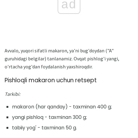
ad
Avvalo, yuqori sifatli makaron, ya'ni bug'doydan ("A"
guruhidagi belgilar) tanlanamiz. Ovqat pishlog'i yangi,
o'rtacha yog'dan foydalanish yaxshiroqdir.
Pishloqli makaron uchun retsept
Tarkibi:
makaron (har qanday) - taxminan 400 g;
yangi pishloq - taxminan 300 g;
tabiiy yog' - taxminan 50 g.