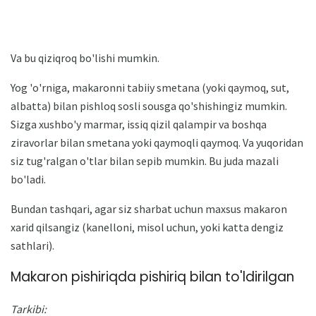
Va bu qiziqroq bo'lishi mumkin.
Yog 'o'rniga, makaronni tabiiy smetana (yoki qaymoq, sut,
albatta) bilan pishloq sosli sousga qo'shishingiz mumkin.
Sizga xushbo'y marmar, issiq qizil qalampir va boshqa
ziravorlar bilan smetana yoki qaymoqli qaymoq. Va yuqoridan
siz tug'ralgan o'tlar bilan sepib mumkin. Bu juda mazali
bo'ladi.
Bundan tashqari, agar siz sharbat uchun maxsus makaron
xarid qilsangiz (kanelloni, misol uchun, yoki katta dengiz
sathlari).
Makaron pishiriqda pishiriq bilan to'ldirilgan
Tarkibi: