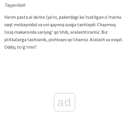
Tayyorlash
Varim pasta al dente (ya'ni, paketdagi ko'rsatilgan o'rtacha
vaqt mobaynida) va uni qaynoq suvga tashlaydi. Chaymoq.
Issiq makaronda sariyog' qo'shib, aralashtiramiz. Biz
plitkalarga tashlanib, pishloqni qo'shamiz. Aralash va ovqat.
Oddiy, to'g'rimi?
ad