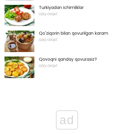
Turkiyadan ichimliklar
OZIQ-OVQAT
Qo'ziqorin bilan qovurilgan karam
OZIQ-OVQAT
Qovoqni qanday qovurasiz?
OZIQ-OVQAT
ad