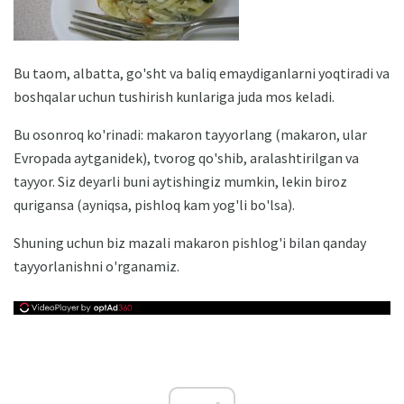
Bu taom, albatta, go'sht va baliq emaydiganlarni yoqtiradi va
boshqalar uchun tushirish kunlariga juda mos keladi.
Bu osonroq ko'rinadi: makaron tayyorlang (makaron, ular
Evropada aytganidek), tvorog qo'shib, aralashtirilgan va
tayyor. Siz deyarli buni aytishingiz mumkin, lekin biroz
qurigansa (ayniqsa, pishloq kam yog'li bo'lsa).
Shuning uchun biz mazali makaron pishlog'i bilan qanday
tayyorlanishni o'rganamiz.