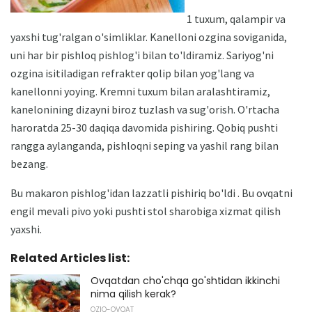
1 tuxum, qalampir va
yaxshi tug'ralgan o'simliklar. Kanelloni ozgina soviganida,
uni har bir pishloq pishlog'i bilan to'ldiramiz. Sariyog'ni
ozgina isitiladigan refrakter qolip bilan yog'lang va
kanellonni yoying. Kremni tuxum bilan aralashtiramiz,
kanelonining dizayni biroz tuzlash va sug'orish. O'rtacha
haroratda 25-30 daqiqa davomida pishiring. Qobiq pushti
rangga aylanganda, pishloqni seping va yashil rang bilan
bezang.
Bu makaron pishlog'idan lazzatli pishiriq bo'ldi . Bu ovqatni
engil mevali pivo yoki pushti stol sharobiga xizmat qilish
yaxshi.
Related Articles list:
Ovqatdan cho'chqa go'shtidan ikkinchi
nima qilish kerak?
OZIQ-OVQAT