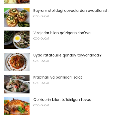
Bayram stolidagi qovoqlardan ovqatlanish
OZIQ-OVQAT
Vizajorlar bilan qo'ziqorin sho'rva
OZIQ-OVQAT
Uyda ratatouille qanday tayyorlanadi?
OZIQ-OVQAT
Kraxmalli va pomidorli salat
OZIQ-OVQAT
Qo'ziqorin bilan to'ldirilgan tovuq
OZIQ-OVQAT