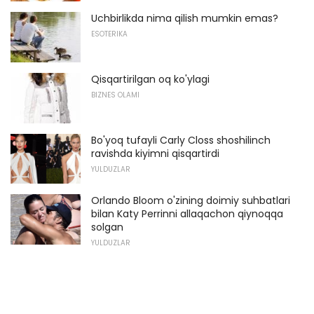
Uchbirlikda nima qilish mumkin emas?
ESOTERIKA
Qisqartirilgan oq ko'ylagi
BIZNES OLAMI
Bo'yoq tufayli Carly Closs shoshilinch
ravishda kiyimni qisqartirdi
YULDUZLAR
Orlando Bloom o'zining doimiy suhbatlari
bilan Katy Perrinni allaqachon qiynoqqa
solgan
YULDUZLAR