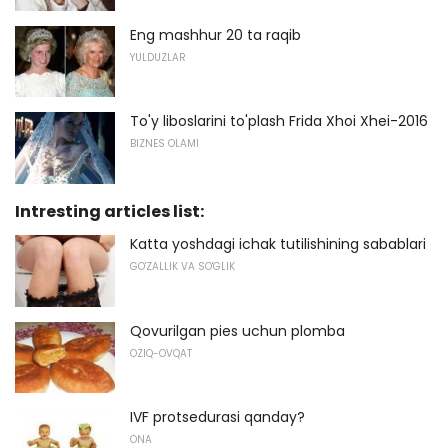
Eng mashhur 20 ta raqib
YULDUZLAR
To'y liboslarini to'plash Frida Xhoi Xhei-2016
BIZNES OLAMI
Intresting articles list:
Katta yoshdagi ichak tutilishining sabablari
GO'ZALLIK VA SO'GLIK
Qovurilgan pies uchun plomba
OZIQ-OVQAT
IVF protsedurasi qanday?
ONA