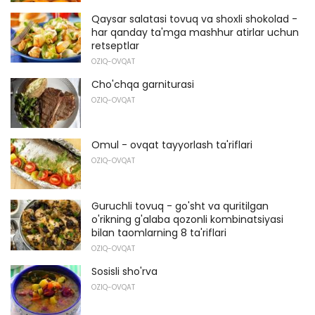
Qaysar salatasi tovuq va shoxli shokolad -
har qanday ta'mga mashhur atirlar uchun
retseptlar
OZIQ-OVQAT
Cho'chqa garniturasi
OZIQ-OVQAT
Omul - ovqat tayyorlash ta'riflari
OZIQ-OVQAT
Guruchli tovuq - go'sht va quritilgan
o'rikning g'alaba qozonli kombinatsiyasi
bilan taomlarning 8 ta'riflari
OZIQ-OVQAT
Sosisli sho'rva
OZIQ-OVQAT