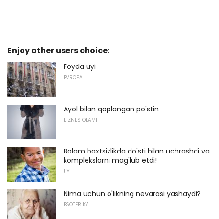
Enjoy other users choice:
Foyda uyi
EVROPA
Ayol bilan qoplangan po'stin
BIZNES OLAMI
Bolam baxtsizlikda do'sti bilan uchrashdi va
komplekslarni mag'lub etdi!
UY
Nima uchun o'likning nevarasi yashaydi?
ESOTERIKA