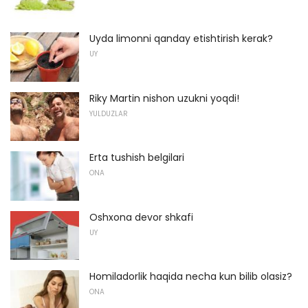
Uyda limonni qanday etishtirish kerak?
UY
Riky Martin nishon uzukni yoqdi!
YULDUZLAR
Erta tushish belgilari
ONA
Oshxona devor shkafi
UY
Homiladorlik haqida necha kun bilib olasiz?
ONA