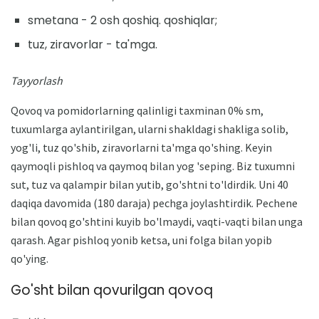
smetana - 2 osh qoshiq. qoshiqlar;
tuz, ziravorlar - ta'mga.
Tayyorlash
Qovoq va pomidorlarning qalinligi taxminan 0% sm,
tuxumlarga aylantirilgan, ularni shakldagi shakliga solib,
yog'li, tuz qo'shib, ziravorlarni ta'mga qo'shing. Keyin
qaymoqli pishloq va qaymoq bilan yog 'seping. Biz tuxumni
sut, tuz va qalampir bilan yutib, go'shtni to'ldirdik. Uni 40
daqiqa davomida (180 daraja) pechga joylashtirdik. Pechene
bilan qovoq go'shtini kuyib bo'lmaydi, vaqti-vaqti bilan unga
qarash. Agar pishloq yonib ketsa, uni folga bilan yopib
qo'ying.
Go'sht bilan qovurilgan qovoq