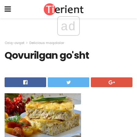
ad
Oziq-ovqat
Delicious maqolalar
Qovurilgan go'sht