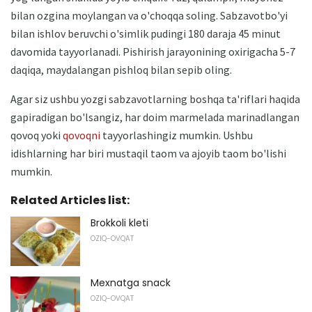
bilan ozgina moylangan va o'choqqa soling. Sabzavotbo'yi
bilan ishlov beruvchi o'simlik pudingi 180 daraja 45 minut
davomida tayyorlanadi. Pishirish jarayonining oxirigacha 5-7
daqiqa, maydalangan pishloq bilan sepib oling.
Agar siz ushbu yozgi sabzavotlarning boshqa ta'riflari haqida
gapiradigan bo'lsangiz, har doim marmelada marinadlangan
qovoq yoki
qovoqni
tayyorlashingiz mumkin. Ushbu
idishlarning har biri mustaqil taom va ajoyib taom bo'lishi
mumkin.
Related Articles list:
Brokkoli kleti
OZIQ-OVQAT
Mexnatga snack
OZIQ-OVQAT