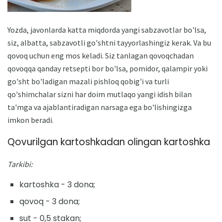
Yozda, javonlarda katta miqdorda yangi sabzavotlar bo'lsa,
siz, albatta, sabzavotli go'shtni tayyorlashingiz kerak. Va bu
qovoq uchun eng mos keladi. Siz tanlagan qovoqchadan
qovoqqa qanday retsepti bor bo'lsa, pomidor, qalampir yoki
go'sht bo'ladigan mazali pishloq qobig'i va turli
qo'shimchalar sizni har doim mutlaqo yangi idish bilan
ta'mga va ajablantiradigan narsaga ega bo'lishingizga
imkon beradi.
Qovurilgan kartoshkadan olingan kartoshka
Tarkibi:
kartoshka - 3 dona;
qovoq - 3 dona;
sut - 0,5 stakan;