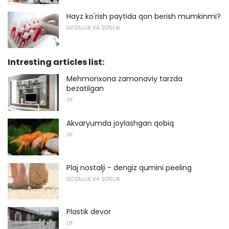
Hayz ko'rish paytida qon berish mumkinmi?
GO'ZALLIK VA SO'GLIK
Intresting articles list:
Mehmonxona zamonaviy tarzda
bezatilgan
UY
Akvaryumda joylashgan qobiq
UY
Plaj nostalji - dengiz qumini peeling
GO'ZALLIK VA SO'GLIK
Plastik devor
UY