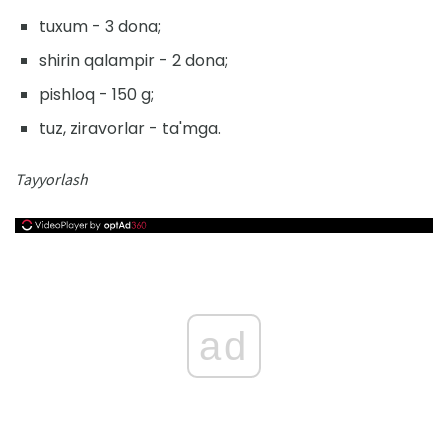
tuxum - 3 dona;
shirin qalampir - 2 dona;
pishloq - 150 g;
tuz, ziravorlar - ta'mga.
Tayyorlash
ad