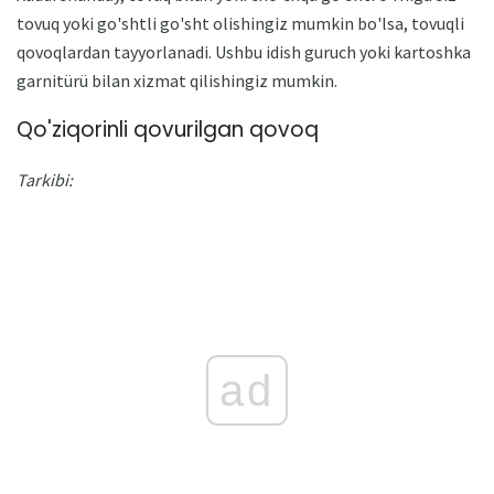
tovuq yoki go'shtli go'sht olishingiz mumkin bo'lsa, tovuqli
qovoqlardan tayyorlanadi. Ushbu idish guruch yoki kartoshka
garnitürü bilan xizmat qilishingiz mumkin.
Qo'ziqorinli qovurilgan qovoq
Tarkibi:
ad