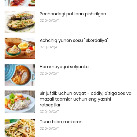
Pechondagi patlıcan pishirilgan
OZIQ-OVQAT
Achchiq yunon sosu "Skordaliya"
OZIQ-OVQAT
Hammayoqni solyanka
OZIQ-OVQAT
Bir juftlik uchun ovqat - oddiy, o'ziga xos va
mazali taomlar uchun eng yaxshi
retseptlar
OZIQ-OVQAT
Tuna bilan makaron
OZIQ-OVQAT