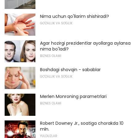
Nima uchun qo'llarim shishiradi?
GO'ZALLIK VA SO'GLIK
Agar hozirgi prezidentlar ayollarga aylansa
nima bo'ladi?
BIZNES OLAMI
Boshdagi shovqin - sabablar
GO'ZALLIK VA SO'GLIK
Merlen Monroning parametrlari
BIZNES OLAMI
Robert Downey Jr., soatiga chorakda 10
mln.
YULDUZLAR