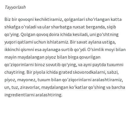
Tayyorlash
Biz bir qovoqni kechiktiramiz, qolganlari sho'rlangan katta
shkafga o'raladi va ular sharbatga ruxsat berganda, siqib
qo'ying. Qolgan qovoq doira ichida kesiladi, uni go'shtning
yuqori qatlami uchun ishlatamiz. Bir savat aylana ustiga,
ikkinchi qismni esa aylanaga surtib qo'ydi. O'simlik moyi bilan
mayin maydalangan piyoz bilan birga qovurilgan
qo'ziqorinlarni biroz sovutib qo'ying, va ayni paytda tuxumni
chaytiring. Bir piyola ichida grated skovorodkalarni, sabzi,
piyoz, mayonez, tuxum bilan qo'ziqorinlarni aralashtiramiz,
un, tuz, ziravorlar, maydalangan ko'katlar qo'shing va barcha
ingredientlarni aralashtiring.