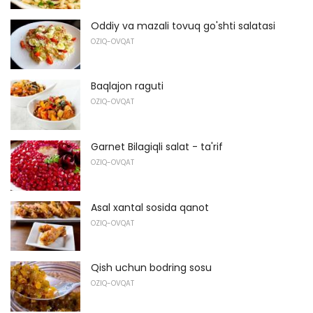
Oddiy va mazali tovuq go'shti salatasi
OZIQ-OVQAT
Baqlajon raguti
OZIQ-OVQAT
Garnet Bilagiqli salat - ta'rif
OZIQ-OVQAT
Asal xantal sosida qanot
OZIQ-OVQAT
Qish uchun bodring sosu
OZIQ-OVQAT