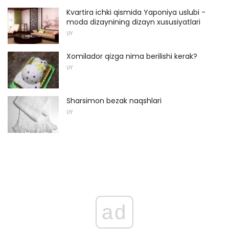
Kvartira ichki qismida Yaponiya uslubi -
moda dizaynining dizayn xususiyatlari
UY
Xomilador qizga nima berilishi kerak?
UY
Sharsimon bezak naqshlari
UY
ad