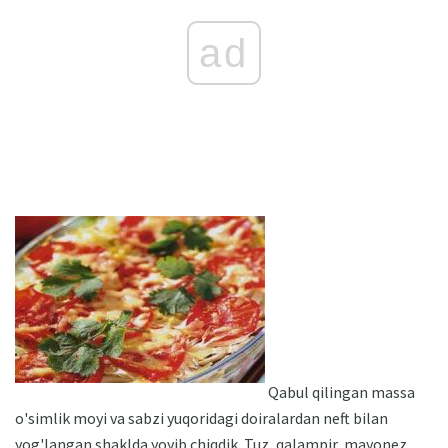
ad
Qabul qilingan massa
o'simlik moyi va sabzi yuqoridagi doiralardan neft bilan
yog'langan shaklda yoyib chiqdik. Tuz, qalampir, mayonez