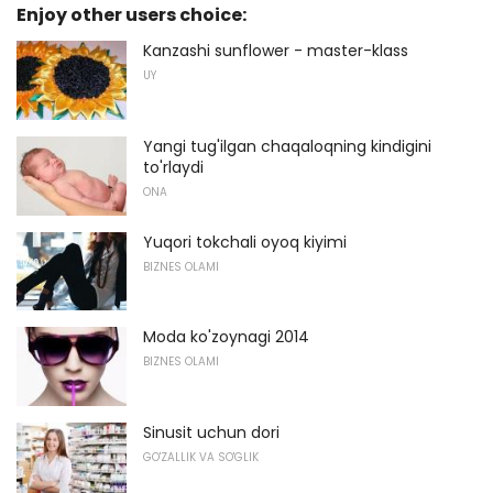
Enjoy other users choice:
Kanzashi sunflower - master-klass
UY
Yangi tug'ilgan chaqaloqning kindigini
to'rlaydi
ONA
Yuqori tokchali oyoq kiyimi
BIZNES OLAMI
Moda ko'zoynagi 2014
BIZNES OLAMI
Sinusit uchun dori
GO'ZALLIK VA SO'GLIK