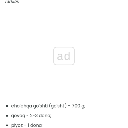
Tarkibi:
ad
cho'chqa go'shti (go'sht) - 700 g;
qovoq - 2-3 dona;
piyoz - 1 dona;