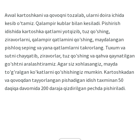
Avval kartoshkani va qovoqni tozalab, ularni doira ichida
kesib o'tamiz. Qalampir kublar bilan kesiladi. Pishirish
idishida kartoshka qatlami yotqizib, tuz qo'shing,
ziravorlarni, qalampir qatlamini qo'shing, maydalangan
pishloq seping va yana qatlamlarni takrorlang. Tuxum va
sutni chayqatib, ziravorlar, tuz qo'shing va qahva qaynatilgan
go'shtni aralashtiramiz. Agar siz xohlasangiz, mayda
to'g'ralgan ko'katlarni qo'shishingiz mumkin. Kartoshkadan
va qovoqdan tayyorlangan pishadigan idish taxminan 50
daqiqa davomida 200 daraja qizdirilgan pechda pishiriladi.