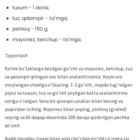
tuxum - 1 dona;
tuz, qalampir - ta'mga;
pishloq - 150 g;
mayonez, ketchup - ta'mga.
Tayyorlash
Kichik bo'laklarga kesilgan go'sht va mayonez, ketchup, tuz
va qalampir qilingan sos bilan aralashtiramiz. Keyin uni
moylangan shaklga o'tkazing. 1-2 go'sht, mayda tug'ralgan
piyoz va tuxum, tuz va go'sht yoyilgan katta aralashtirma
ustiga o'ralgan. Yana bir qovoqni uzuklar bilan kesing va
yuqoridan oching. Mayonez bilan yoping, pishloq (grated)
seping va 60 daqiqa davomida 200 daraja qizdirilgan pechka
qo'yish.
Xuddi shunday, tovuq bilan yoki cho'chqa go'shti o'rniga siz