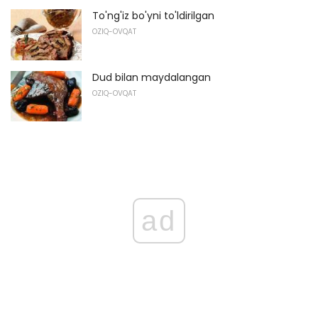
To'ng'iz bo'yni to'ldirilgan
OZIQ-OVQAT
Dud bilan maydalangan
OZIQ-OVQAT
ad