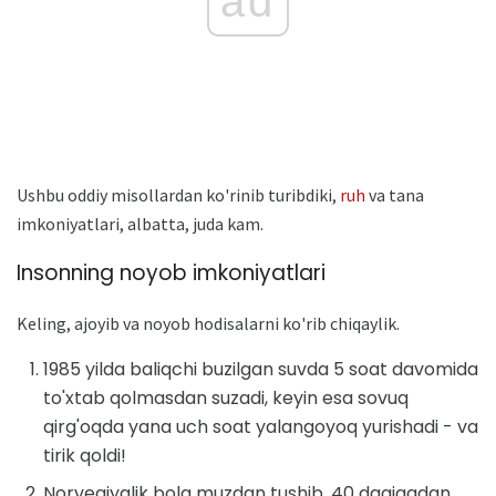
ad
Ushbu oddiy misollardan ko'rinib turibdiki,
ruh
va tana
imkoniyatlari, albatta, juda kam.
Insonning noyob imkoniyatlari
Keling, ajoyib va ​​noyob hodisalarni ko'rib chiqaylik.
1985 yilda baliqchi buzilgan suvda 5 soat davomida
to'xtab qolmasdan suzadi, keyin esa sovuq
qirg'oqda yana uch soat yalangoyoq yurishadi - va
tirik qoldi!
Norvegiyalik bola muzdan tushib, 40 daqiqadan