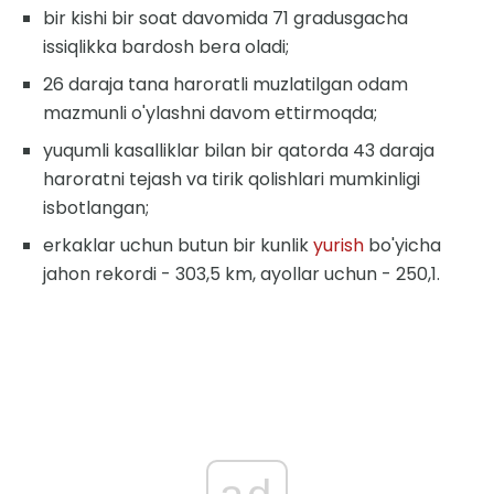
bir kishi bir soat davomida 71 gradusgacha
issiqlikka bardosh bera oladi;
26 daraja tana haroratli muzlatilgan odam
mazmunli o'ylashni davom ettirmoqda;
yuqumli kasalliklar bilan bir qatorda 43 daraja
haroratni tejash va tirik qolishlari mumkinligi
isbotlangan;
erkaklar uchun butun bir kunlik
yurish
bo'yicha
jahon rekordi - 303,5 km, ayollar uchun - 250,1.