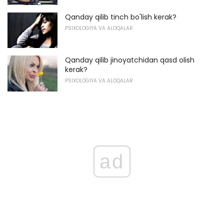
Qanday qilib tinch bo'lish kerak?
PSIXOLOGIYA VA ALOQALAR
Qanday qilib jinoyatchidan qasd olish
kerak?
PSIXOLOGIYA VA ALOQALAR
ad