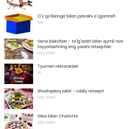
O'z qo'llaringiz bilan jadvalni o'zgartirish
ONA
Vena biskvitlari - to'lg'azish bilan qumli non
tayyorlashning eng yaxshi retseptlari
OZIQ-OVQAT
Tyumen restoranlari
UY
Shoshqaloq salat - oddiy retsepti
OZIQ-OVQAT
Gilos bilan Charlotte
OZIQ-OVQAT