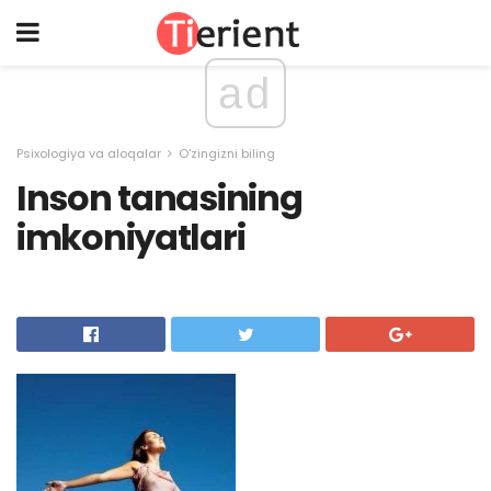
ad
Psixologiya va aloqalar
O'zingizni biling
Inson tanasining
imkoniyatlari