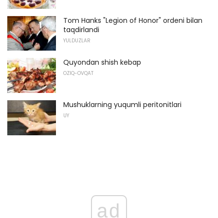
Tom Hanks "Legion of Honor" ordeni bilan
taqdirlandi
YULDUZLAR
Quyondan shish kebap
OZIQ-OVQAT
Mushuklarning yuqumli peritonitlari
UY
ad