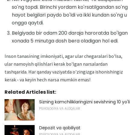
so'ng topdi. Birinchi yordam ko'rsatilgandan so'ng
hayot belgilari paydo bo'ldi va ikki kundan so'ng u
ongga qaytdi.
Belgiyada bir odam 200 daraja haroratda bo'lgan
xonada 5 minutga dosh bera oladigan hol edi.
Inson tanasining imkoniyati, agar ular chegaralari bo'lsa,
ular namoyish qilishlari kerak bo'lgan narsalardan
tashqarida. Har qanday vaziyatda o'zingizga ishonishingiz
kerak - va keyin hech narsa mumkin emas!
Related Articles list:
Sizning kamchiliklaringizni sevishning 10 yo'li
PSIXOLOGIYA VA ALOQALAR
Depozit va qobiliyat
PSIXOLOGIYA VA ALOQALAR