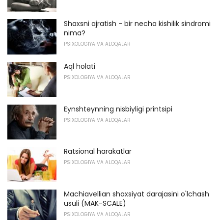
Shaxsni ajratish - bir necha kishilik sindromi
nima?
PSIXOLOGIYA VA ALOQALAR
Aql holati
PSIXOLOGIYA VA ALOQALAR
Eynshteynning nisbiyligi printsipi
PSIXOLOGIYA VA ALOQALAR
Ratsional harakatlar
PSIXOLOGIYA VA ALOQALAR
Machiavellian shaxsiyat darajasini o'lchash
usuli (MAK-SCALE)
PSIXOLOGIYA VA ALOQALAR