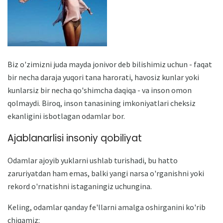
Biz o'zimizni juda mayda jonivor deb bilishimiz uchun - faqat
bir necha daraja yuqori tana harorati, havosiz kunlar yoki
kunlarsiz bir necha qo'shimcha daqiqa - va inson omon
qolmaydi. Biroq, inson tanasining imkoniyatlari cheksiz
ekanligini isbotlagan odamlar bor.
Ajablanarlisi insoniy qobiliyat
Odamlar ajoyib yuklarni ushlab turishadi, bu hatto
zaruriyatdan ham emas, balki yangi narsa o'rganishni yoki
rekord o'rnatishni istaganingiz uchungina.
Keling, odamlar qanday fe'llarni amalga oshirganini ko'rib
chiqamiz: