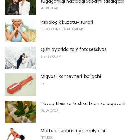
tugaganligi haqidagi xabarni tasdiqladi
YULDUZLAR
Psixologik kuzatuv turlari
PSIXOLOGIYA VA ALOQALAR
Qish oylarida to'y fotosessiyasi
BIZNES OLAMI
Miqyosli konteynerli baliqchi
UY
Tovuq filesi kartoshka bilan ko'p qavatli
OZIQ-OVQAT
Matbuot uchun uy simulyatori
FITNESS