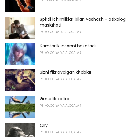
Spirtli ichimliklar bilan yashash - psixolog
maslahati
PSIXOLOGIYA VA ALOQALAR
Kamtarlik insonni bezatadi
PSIXOLOGIYA VA ALOQALAR
Sizni fikrlaydigan kitoblar
PSIXOLOGIYA VA ALOQALAR
Genetik xotira
PSIXOLOGIYA VA ALOQALAR
Oliy
PSIXOLOGIYA VA ALOQALAR