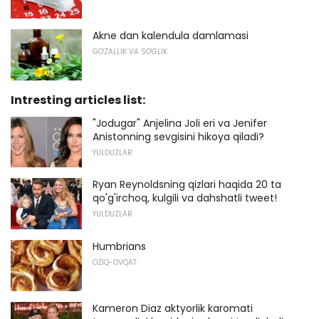
Akne dan kalendula damlamasi
GO'ZALLIK VA SO'GLIK
Intresting articles list:
"Jodugar" Anjelina Joli eri va Jenifer
Anistonning sevgisini hikoya qiladi?
YULDUZLAR
Ryan Reynoldsning qizlari haqida 20 ta
qo'g'irchoq, kulgili va dahshatli tweet!
YULDUZLAR
Humbrians
OZIQ-OVQAT
Kameron Diaz aktyorlik karomati