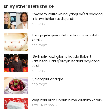
Enjoy other users choice:
Gwyneth Paltrowning yangi do'sti haqidagi
mish-mishlar tasdiqlandi
YULDUZLAR
Bolaga jele qaynatish uchun nima qilish
kerak?
OZIQ-OVQAT
"Berlinale" qizil gilamchasida Robert
Pattinson juda g'aroyib ifodani hayratga
soldi
YULDUZLAR
Qalampirli vinaigret
OZIQ-OVQAT
Vaqtimni olish uchun nima qilishim kerak?
GO'ZALLIK VA SO'GLIK