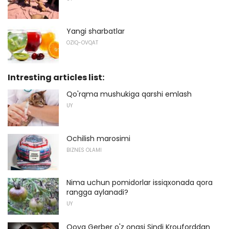
Yangi sharbatlar
OZIQ-OVQAT
Intresting articles list:
Qo'rqma mushukiga qarshi emlash
UY
Ochilish marosimi
BIZNES OLAMI
Nima uchun pomidorlar issiqxonada qora
rangga aylanadi?
UY
Qoya Gerber o'z onasi Sindi Krouforddan