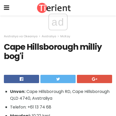
ad
Avstraliya va Okeaniya
Avstraliya
McKay
Cape Hillsborough milliy
bog'i
Unvon:
Cape Hillsborough RD, Cape Hillsborough
QLD 4740, Avstraliya
Telefon: +61 13 74 68
Maydoni:
10,22 km²