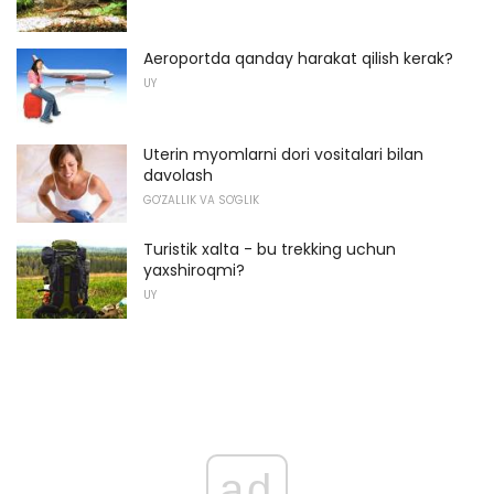
Aeroportda qanday harakat qilish kerak?
UY
Uterin myomlarni dori vositalari bilan
davolash
GO'ZALLIK VA SO'GLIK
Turistik xalta - bu trekking uchun
yaxshiroqmi?
UY
ad