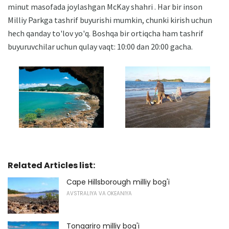
minut masofada joylashgan McKay shahri . Har bir inson
Milliy Parkga tashrif buyurishi mumkin, chunki kirish uchun
hech qanday to'lov yo'q. Boshqa bir ortiqcha ham tashrif
buyuruvchilar uchun qulay vaqt: 10:00 dan 20:00 gacha.
Related Articles list:
Cape Hillsborough milliy bog'i
AVSTRALIYA VA OKEANIYA
Tongariro milliy bog'i