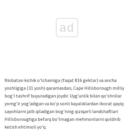
ad
Nisbatan kichik o'lchamiga (faqat 816 gektar) va ancha
yoshligiga (31 yosh) qaramasdan, Cape Hillsborough milliy
bog'i tashrif buyuradigan joydir. Uyg'unlik bilan qo'shnilar
yomg'ir yog'adigan va ko'p sonli kayalıklardan iborat qayiq
sayohlarni jalb qiladigan bog'ning qiziqarli landshaftlari
Hillsboroughga befarq bo'lmagan mehmonlarni qoldirib
ketish ehtimoli yo'q.