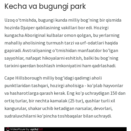
Kecha va bugungi park
Uzoq o'tmishda, bugungi kunda milliy bog'ning bir qismida
hozirda Djuiper qabilasining vakillari bor edi. Hozirgi
kungacha Aboriginal kulbalar omon qolgan, bu yerlarning
mahalliy aholisining turmush tarzi va urf-odatlari haqida
gapiradi. Avstraliyaning o'tmishidan manfaatdor bo'lgan
sayyohlar, nafaqat hikoyalarni eshitish, balki bu bog'ning
tarixini qaerdan boshlash imkoniyatini ham qadrlashadi.
Cape Hillsborough milliy bog'idagi qadimgi aholi
punktlaridan tashqari, hozirgi aholisiga - ko'plab hayvonlar
va hasharotlarga qarash kerak. Eng ko'p uchraydigan 150 dan
ortiq turlar, bir nechta kamalak (25 tur), qushlar turli xil
kangurular, shakar uchib ketadigan narsalar, devorlari,
sudraluvchilarni ko'pincha toshbaqalar bilan uchraydi.