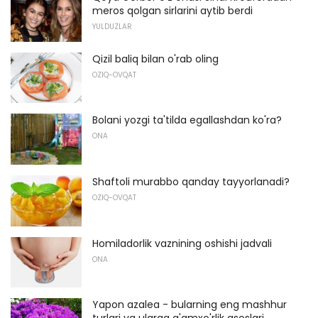
meros qolgan sirlarini aytib berdi
YULDUZLAR
Qizil baliq bilan o'rab oling
OZIQ-OVQAT
Bolani yozgi ta'tilda egallashdan ko'ra?
ONA
Shaftoli murabbo qanday tayyorlanadi?
OZIQ-OVQAT
Homiladorlik vaznining oshishi jadvali
ONA
Yapon azalea - bularning eng mashhur