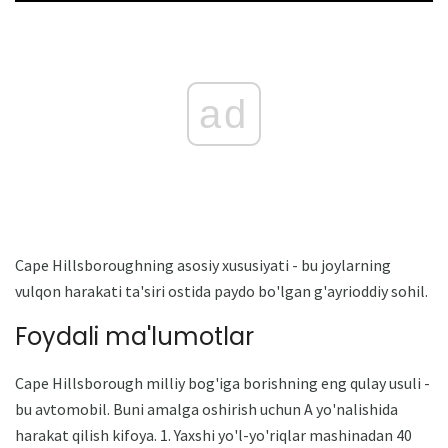
ad
Cape Hillsboroughning asosiy xususiyati - bu joylarning
vulqon harakati ta'siri ostida paydo bo'lgan g'ayrioddiy sohil.
Foydali ma'lumotlar
Cape Hillsborough milliy bog'iga borishning eng qulay usuli -
bu avtomobil. Buni amalga oshirish uchun A yo'nalishida
harakat qilish kifoya. 1. Yaxshi yo'l-yo'riqlar mashinadan 40