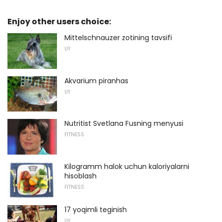
Enjoy other users choice:
Mittelschnauzer zotining tavsifi
UY
Akvarium piranhas
UY
Nutritist Svetlana Fusning menyusi
FITNESS
Kilogramm halok uchun kaloriyalarni
hisoblash
FITNESS
17 yoqimli teginish
UY