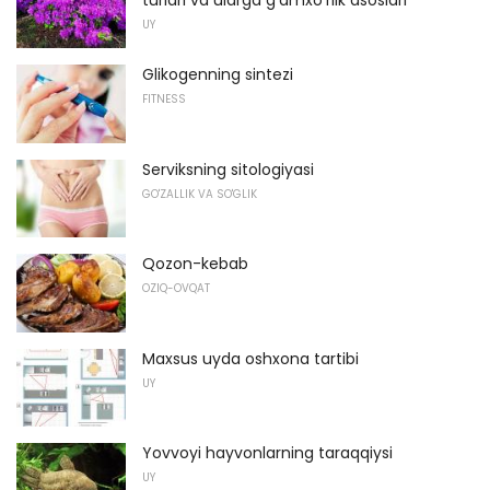
turlari va ularga g'amxo'rlik asoslari
UY
Glikogenning sintezi
FITNESS
Serviksning sitologiyasi
GO'ZALLIK VA SO'GLIK
Qozon-kebab
OZIQ-OVQAT
Maxsus uyda oshxona tartibi
UY
Yovvoyi hayvonlarning taraqqiysi
UY