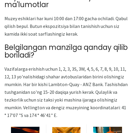
ma'lumotlar
Muzey eshiklari har kuni 10:00 dan 17:00 gacha ochiladi. Qabul
qilish bepul. Butun ekspozitsiya bilan tanishish uchun siz
kamida ikki soat sarflashingiz kerak.
Belgilangan manzilga qanday qilib
boriladi?
Vazifalarga erishish uchun 1, 2, 3, 3S, 3W, 4, 5, 6, 7, 8, 9, 10, 11,
12, 13 yo'nalishidagi shahar avtobuslaridan birini olishingiz
mumkin. Har bir kishi Lambton-Quay - ANZ Bank. Tashishdan
tushganidan so'ng 15-20 daqiqa yurish kerak. Qulaylik va
tezkorlik uchun siz taksi yoki mashina ijaraga olishingiz
mumkin. Vellington va dengiz muzeyining koordinatalari: 41
° 17'07 "S va 174 ° 46'41" E.