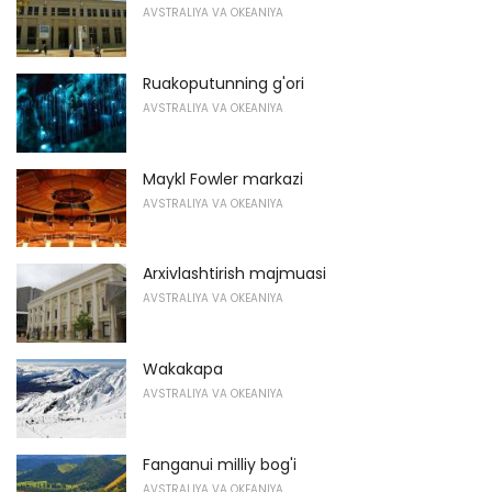
AVSTRALIYA VA OKEANIYA
Ruakoputunning g'ori
AVSTRALIYA VA OKEANIYA
Maykl Fowler markazi
AVSTRALIYA VA OKEANIYA
Arxivlashtirish majmuasi
AVSTRALIYA VA OKEANIYA
Wakakapa
AVSTRALIYA VA OKEANIYA
Fanganui milliy bog'i
AVSTRALIYA VA OKEANIYA