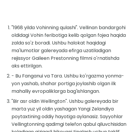
"1968 yilda Vohinning qulashi". Vellinan bandargohi
oldidagi Vohin feribotiga kelib qolgan fojea haqida
zalda so'z boradi. Ushbu halokat haqidagi
ma'lumotlar galereyada efirga uzatiladigan
rejissyor Gaileen Prestonning filmni o'rnatishda
aks ettirilgan.
- Bu Fanganui va Tara. Ushbu ko'rgazma yonma-
yon yashab, shahar portiga joylashib olgan ilk
mahalliy evropaliklarga bag'ishlangan.
"Bir asr oldin Wellington". Ushbu galereyada bir
marta yuz yil oldin yashagan Yangi Zelandiya
poytaxtining oddiy hayotiga aylanasiz. Sayyohlar
Vellingtonning qadimgi telefon qabul qiluvchisidan
keladigan qiziqarli hikoyani tinglash uchun taklif