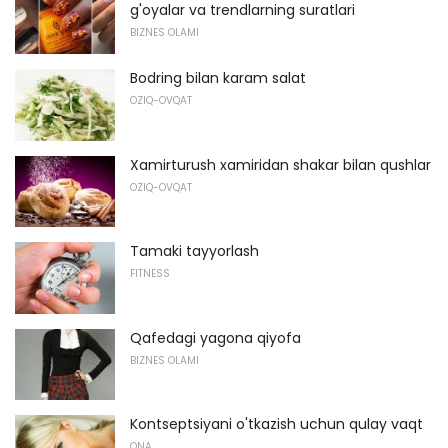
g'oyalar va trendlarning suratlari
BIZNES OLAMI
Bodring bilan karam salat
OZIQ-OVQAT
Xamirturush xamiridan shakar bilan qushlar
OZIQ-OVQAT
Tamaki tayyorlash
FITNESS
Qafedagi yagona qiyofa
BIZNES OLAMI
Kontseptsiyani o'tkazish uchun qulay vaqt
ONA