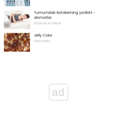
Yumurtalab kistalarining yorilishi -
alomatlar
GO'ZALLIK VA SO'GLIK
Jelly Coke
OZIQ-OVQAT
ad