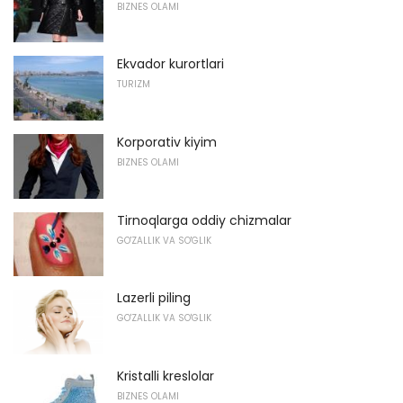
BIZNES OLAMI
Ekvador kurortlari
TURIZM
Korporativ kiyim
BIZNES OLAMI
Tirnoqlarga oddiy chizmalar
GO'ZALLIK VA SO'GLIK
Lazerli piling
GO'ZALLIK VA SO'GLIK
Kristalli kreslolar
BIZNES OLAMI