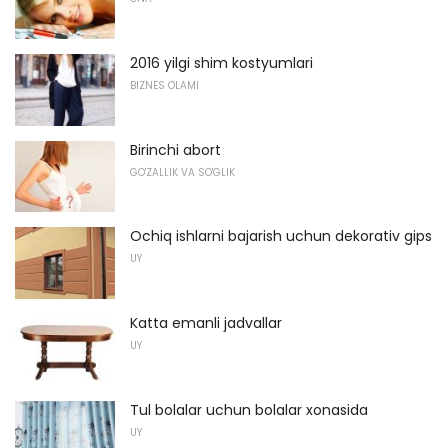
2016 yilgi shim kostyumlari
BIZNES OLAMI
Birinchi abort
GO'ZALLIK VA SO'GLIK
Ochiq ishlarni bajarish uchun dekorativ gips
UY
Katta emanli jadvallar
UY
Tul bolalar uchun bolalar xonasida
UY