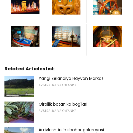
Related Articles list:
Yangi Zelandiya Hayvon Markazi
AVSTRALIYA VA OKEANIYA
Qirollik botanika bog'lari
AVSTRALIYA VA OKEANIYA
Arxivlashtirish shahar galereyasi