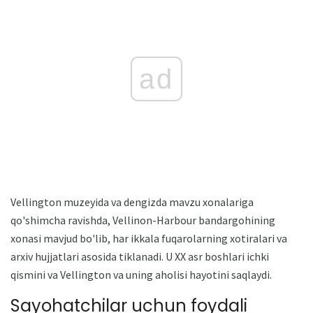
ad
Vellington muzeyida va dengizda mavzu xonalariga
qo'shimcha ravishda, Vellinon-Harbour bandargohining
xonasi mavjud bo'lib, har ikkala fuqarolarning xotiralari va
arxiv hujjatlari asosida tiklanadi. U XX asr boshlari ichki
qismini va Vellington va uning aholisi hayotini saqlaydi.
Sayohatchilar uchun foydali