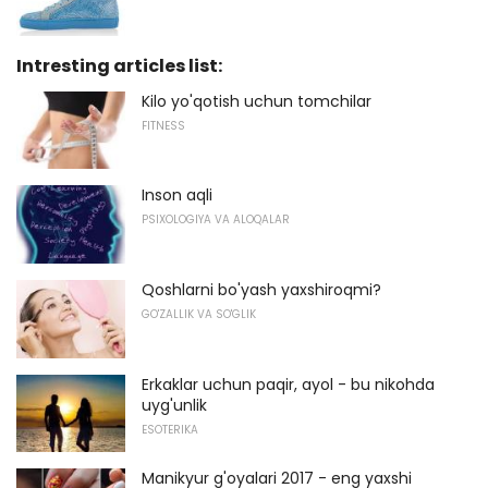
Intresting articles list:
Kilo yo'qotish uchun tomchilar
FITNESS
Inson aqli
PSIXOLOGIYA VA ALOQALAR
Qoshlarni bo'yash yaxshiroqmi?
GO'ZALLIK VA SO'GLIK
Erkaklar uchun paqir, ayol - bu nikohda
uyg'unlik
ESOTERIKA
Manikyur g'oyalari 2017 - eng yaxshi