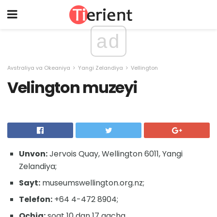
ad
Avstraliya va Okeaniya
Yangi Zelandiya
Vellington
Velington muzeyi
Unvon:
Jervois Quay, Wellington 6011, Yangi
Zelandiya;
Sayt:
museumswellington.org.nz;
Telefon:
+64 4-472 8904;
Ochiq:
soat 10 dan 17 gacha