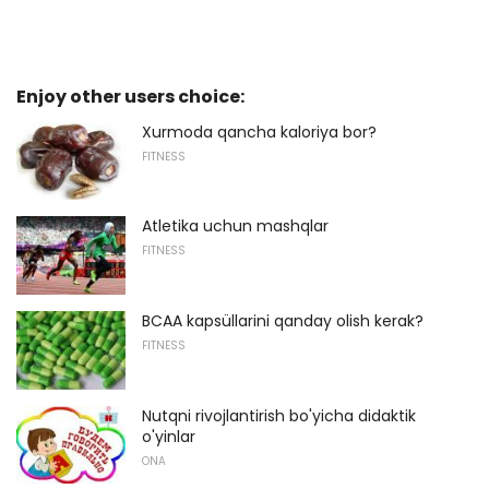
Enjoy other users choice:
Xurmoda qancha kaloriya bor?
FITNESS
Atletika uchun mashqlar
FITNESS
BCAA kapsüllarini qanday olish kerak?
FITNESS
Nutqni rivojlantirish bo'yicha didaktik
o'yinlar
ONA