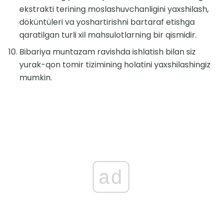
ekstrakti terining moslashuvchanligini yaxshilash,
döküntüleri va yoshartirishni bartaraf etishga
qaratilgan turli xil mahsulotlarning bir qismidir.
Bibariya muntazam ravishda ishlatish bilan siz
yurak-qon tomir tizimining holatini yaxshilashingiz
mumkin.
ad