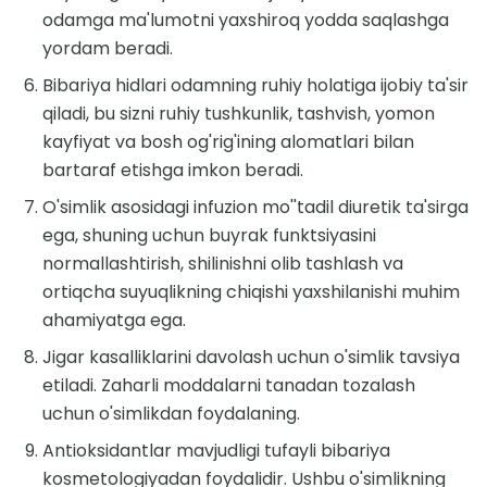
odamga ma'lumotni yaxshiroq yodda saqlashga
yordam beradi.
Bibariya hidlari odamning ruhiy holatiga ijobiy ta'sir
qiladi, bu sizni ruhiy tushkunlik, tashvish, yomon
kayfiyat va bosh og'rig'ining alomatlari bilan
bartaraf etishga imkon beradi.
O'simlik asosidagi infuzion mo''tadil diuretik ta'sirga
ega, shuning uchun buyrak funktsiyasini
normallashtirish, shilinishni olib tashlash va
ortiqcha suyuqlikning chiqishi yaxshilanishi muhim
ahamiyatga ega.
Jigar kasalliklarini davolash uchun o'simlik tavsiya
etiladi. Zaharli moddalarni tanadan tozalash
uchun o'simlikdan foydalaning.
Antioksidantlar mavjudligi tufayli bibariya
kosmetologiyadan foydalidir. Ushbu o'simlikning