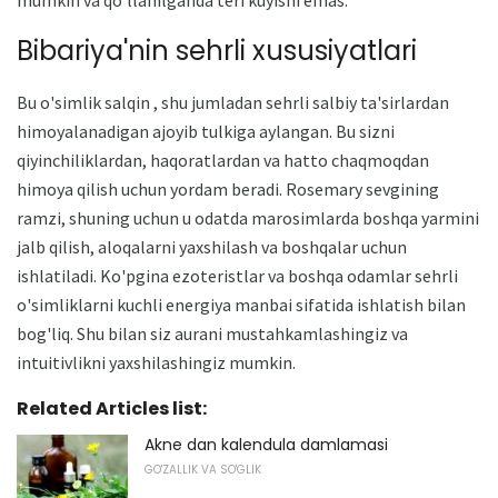
mumkin va qo'llanilganda teri kuyishi emas.
Bibariya'nin sehrli xususiyatlari
Bu o'simlik salqin , shu jumladan sehrli salbiy ta'sirlardan
himoyalanadigan ajoyib tulkiga aylangan. Bu sizni
qiyinchiliklardan, haqoratlardan va hatto chaqmoqdan
himoya qilish uchun yordam beradi. Rosemary sevgining
ramzi, shuning uchun u odatda marosimlarda boshqa yarmini
jalb qilish, aloqalarni yaxshilash va boshqalar uchun
ishlatiladi. Ko'pgina ezoteristlar va boshqa odamlar sehrli
o'simliklarni kuchli energiya manbai sifatida ishlatish bilan
bog'liq. Shu bilan siz aurani mustahkamlashingiz va
intuitivlikni yaxshilashingiz mumkin.
Related Articles list:
Akne dan kalendula damlamasi
GO'ZALLIK VA SO'GLIK