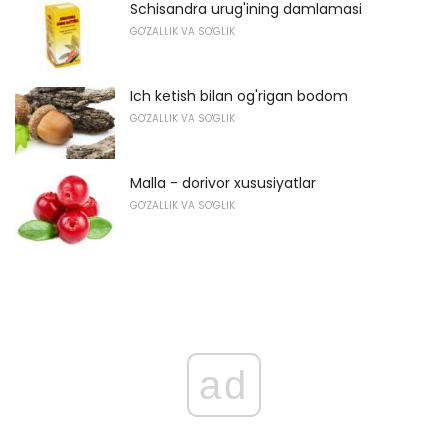
Schisandra urug'ining damlamasi
GO'ZALLIK VA SO'GLIK
Ich ketish bilan og'rigan bodom
GO'ZALLIK VA SO'GLIK
Malla - dorivor xususiyatlar
GO'ZALLIK VA SO'GLIK
ad