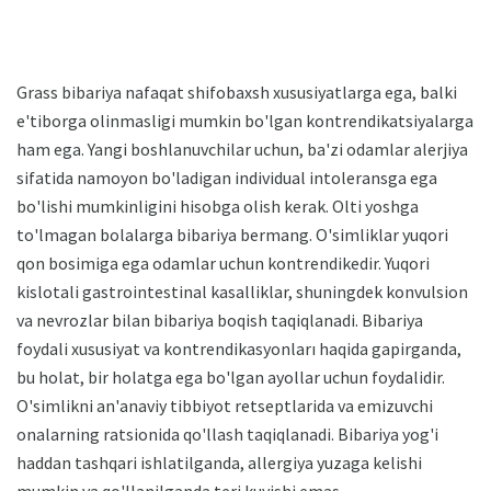
Grass bibariya nafaqat shifobaxsh xususiyatlarga ega, balki
e'tiborga olinmasligi mumkin bo'lgan kontrendikatsiyalarga
ham ega. Yangi boshlanuvchilar uchun, ba'zi odamlar alerjiya
sifatida namoyon bo'ladigan individual intoleransga ega
bo'lishi mumkinligini hisobga olish kerak. Olti yoshga
to'lmagan bolalarga bibariya bermang. O'simliklar yuqori
qon bosimiga ega odamlar uchun kontrendikedir. Yuqori
kislotali gastrointestinal kasalliklar, shuningdek konvulsion
va nevrozlar bilan bibariya boqish taqiqlanadi. Bibariya
foydali xususiyat va kontrendikasyonları haqida gapirganda,
bu holat, bir holatga ega bo'lgan ayollar uchun foydalidir.
O'simlikni an'anaviy tibbiyot retseptlarida va emizuvchi
onalarning ratsionida qo'llash taqiqlanadi. Bibariya yog'i
haddan tashqari ishlatilganda, allergiya yuzaga kelishi