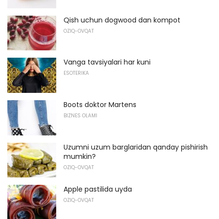
Qish uchun dogwood dan kompot
OZIQ-OVQAT
Vanga tavsiyalari har kuni
ESOTERIKA
Boots doktor Martens
BIZNES OLAMI
Uzumni uzum barglaridan qanday pishirish
mumkin?
OZIQ-OVQAT
Apple pastilida uyda
OZIQ-OVQAT