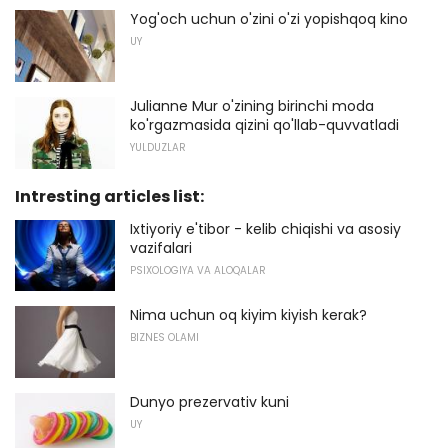
Yog'och uchun o'zini o'zi yopishqoq kino
UY
Julianne Mur o'zining birinchi moda
ko'rgazmasida qizini qo'llab-quvvatladi
YULDUZLAR
Intresting articles list:
Ixtiyoriy e'tibor - kelib chiqishi va asosiy
vazifalari
PSIXOLOGIYA VA ALOQALAR
Nima uchun oq kiyim kiyish kerak?
BIZNES OLAMI
Dunyo prezervativ kuni
UY