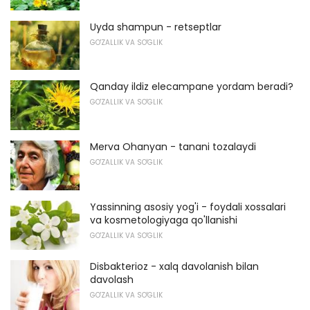
Uyda shampun - retseptlar
GO'ZALLIK VA SO'GLIK
Qanday ildiz elecampane yordam beradi?
GO'ZALLIK VA SO'GLIK
Merva Ohanyan - tanani tozalaydi
GO'ZALLIK VA SO'GLIK
Yassinning asosiy yog'i - foydali xossalari
va kosmetologiyaga qo'llanishi
GO'ZALLIK VA SO'GLIK
Disbakterioz - xalq davolanish bilan
davolash
GO'ZALLIK VA SO'GLIK