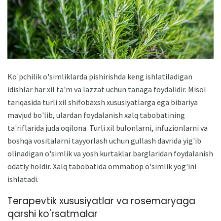
Ko'pchilik o'simliklarda pishirishda keng ishlatiladigan
idishlar har xil ta'm va lazzat uchun tanaga foydalidir. Misol
tariqasida turli xil shifobaxsh xususiyatlarga ega bibariya
mavjud bo'lib, ulardan foydalanish xalq tabobatining
ta'riflarida juda oqilona. Turli xil bulonlarni, infuzionlarni va
boshqa vositalarni tayyorlash uchun gullash davrida yig'ib
olinadigan o'simlik va yosh kurtaklar barglaridan foydalanish
odatiy holdir. Xalq tabobatida ommabop o'simlik yog'ini
ishlatadi.
Terapevtik xususiyatlar va rosemaryaga
qarshi ko'rsatmalar