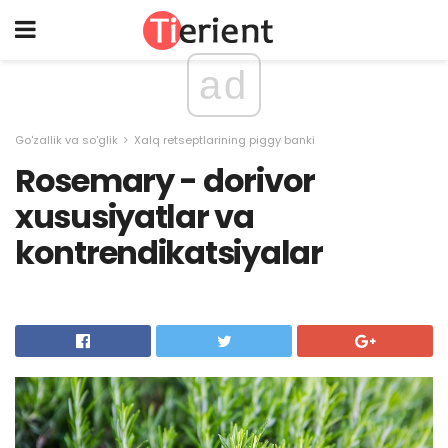
ad
Go'zallik va so'glik
Xalq retseptlarining piggy banki
Rosemary - dorivor
xususiyatlar va
kontrendikatsiyalar