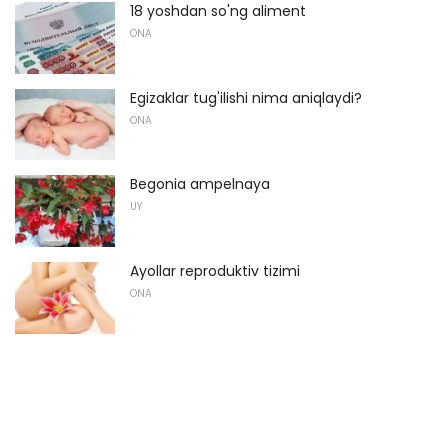
18 yoshdan so'ng aliment
ONA
Egizaklar tug'ilishi nima aniqlaydi?
ONA
Begonia ampelnaya
UY
Ayollar reproduktiv tizimi
ONA