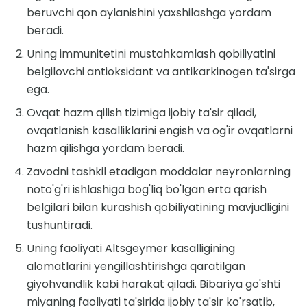
beruvchi qon aylanishini yaxshilashga yordam
beradi.
Uning immunitetini mustahkamlash qobiliyatini
belgilovchi antioksidant va antikarkinogen ta'sirga
ega.
Ovqat hazm qilish tizimiga ijobiy ta'sir qiladi,
ovqatlanish kasalliklarini engish va og'ir ovqatlarni
hazm qilishga yordam beradi.
Zavodni tashkil etadigan moddalar neyronlarning
noto'g'ri ishlashiga bog'liq bo'lgan erta qarish
belgilari bilan kurashish qobiliyatining mavjudligini
tushuntiradi.
Uning faoliyati Altsgeymer kasalligining
alomatlarini yengillashtirishga qaratilgan
giyohvandlik kabi harakat qiladi. Bibariya go'shti
miyaning faoliyati ta'sirida ijobiy ta'sir ko'rsatib,