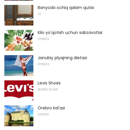
Banyoda ochiq qalam qutisi
UY
Kilo yo'qotish uchun sabzavotlar
FITNESS
Janubiy plyajning dietasi
FITNESS
Levis Shoes
BIZNES OLAMI
Örebro kal'asi
EVROPA