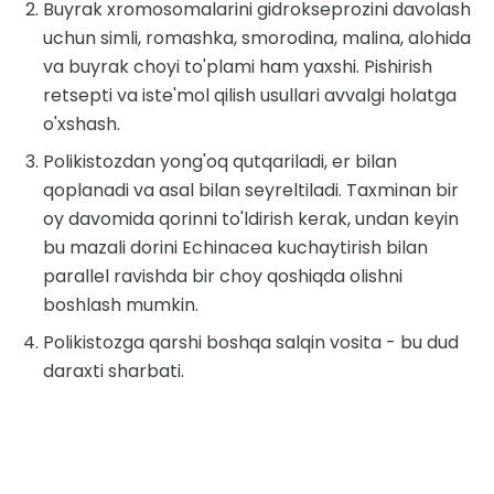
Buyrak xromosomalarini gidrokseprozini davolash
uchun simli, romashka, smorodina, malina, alohida
va buyrak choyi to'plami ham yaxshi. Pishirish
retsepti va iste'mol qilish usullari avvalgi holatga
o'xshash.
Polikistozdan yong'oq qutqariladi, er bilan
qoplanadi va asal bilan seyreltiladi. Taxminan bir
oy davomida qorinni to'ldirish kerak, undan keyin
bu mazali dorini Echinacea kuchaytirish bilan
parallel ravishda bir choy qoshiqda olishni
boshlash mumkin.
Polikistozga qarshi boshqa salqin vosita - bu dud
daraxti sharbati.