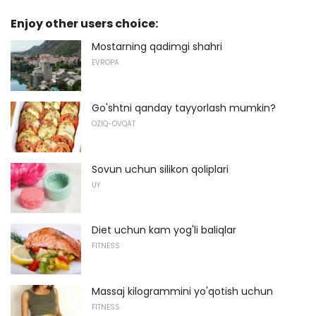
Enjoy other users choice:
Mostarning qadimgi shahri
EVROPA
Go'shtni qanday tayyorlash mumkin?
OZIQ-OVQAT
Sovun uchun silikon qoliplari
UY
Diet uchun kam yog'li baliqlar
FITNESS
Massaj kilogrammini yo'qotish uchun
FITNESS