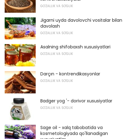
GO'ZALLIK VA SO'GLIK
Jigarni uyda davolovchi vositalar bilan
davolash
GO'ZALLIK VA SO'GLIK
Asalning shifobaxsh xususiyatlari
GO'ZALLIK VA SO'GLIK
Darçın - kontrendikasyonlar
GO'ZALLIK VA SO'GLIK
Badger yog '- dorivor xususiyatlar
GO'ZALLIK VA SO'GLIK
Sage oil - xalq tabobatida va
kosmetologiyada qo'llanadigan