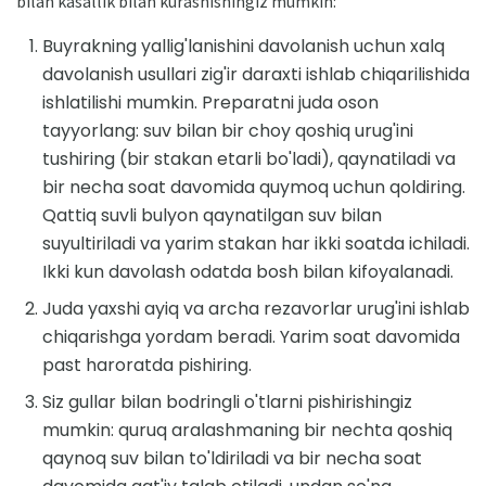
bilan kasallik bilan kurashishingiz mumkin:
Buyrakning yallig'lanishini davolanish uchun xalq
davolanish usullari zig'ir daraxti ishlab chiqarilishida
ishlatilishi mumkin. Preparatni juda oson
tayyorlang: suv bilan bir choy qoshiq urug'ini
tushiring (bir stakan etarli bo'ladi), qaynatiladi va
bir necha soat davomida quymoq uchun qoldiring.
Qattiq suvli bulyon qaynatilgan suv bilan
suyultiriladi va yarim stakan har ikki soatda ichiladi.
Ikki kun davolash odatda bosh bilan kifoyalanadi.
Juda yaxshi ayiq va archa rezavorlar urug'ini ishlab
chiqarishga yordam beradi. Yarim soat davomida
past haroratda pishiring.
Siz gullar bilan bodringli o'tlarni pishirishingiz
mumkin: quruq aralashmaning bir nechta qoshiq
qaynoq suv bilan to'ldiriladi va bir necha soat