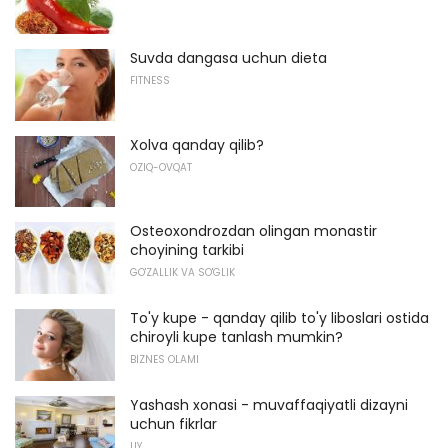
Suvda dangasa uchun dieta
FITNESS
Xolva qanday qilib?
OZIQ-OVQAT
Osteoxondrozdan olingan monastir
choyining tarkibi
GO'ZALLIK VA SO'GLIK
To'y kupe - qanday qilib to'y liboslari ostida
chiroyli kupe tanlash mumkin?
BIZNES OLAMI
Yashash xonasi - muvaffaqiyatli dizayni
uchun fikrlar
UY