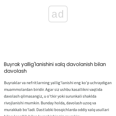
ad
Buyrak yallig'lanishini xalq davolanish bilan
davolash
Buyraklar va nefritlarning yallig'lanishi eng ko'p uchraydigan
muammolardan biridir. Agar siz ushbu kasallikni vaqtida
davolash qilmasangiz, u o'tkir yoki surunkali shaklda
rivojlanishi mumkin. Bunday holda, davolash uzoq va
murakkab bo'ladi. Dastlabki bosqichlarda oddiy xalq usullari