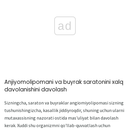
ad
Anjiyomolipomani va buyrak saratonini xalq
davolanishini davolash
Sizningcha, saraton va buyraklar angiomiyolipomasi sizning
tushunishingizcha, kasallik jiddiyroqdir, shuning uchun ularni
mutaxassisning nazorati ostida mas'uliyat bilan davolash
kerak. Xuddi shu organizmni qo'llab-quvvatlash uchun