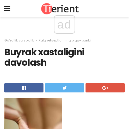
ad
Go'zallik va so'glik
Xalq retseptlarining piggy banki
Buyrak xastaligini
davolash