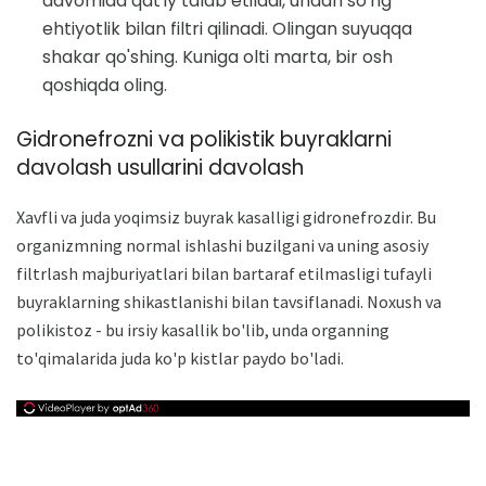
davomida qat'iy talab etiladi, undan so'ng
ehtiyotlik bilan filtri qilinadi. Olingan suyuqqa
shakar qo'shing. Kuniga olti marta, bir osh
qoshiqda oling.
Gidronefrozni va polikistik buyraklarni
davolash usullarini davolash
Xavfli va juda yoqimsiz buyrak kasalligi gidronefrozdir. Bu
organizmning normal ishlashi buzilgani va uning asosiy
filtrlash majburiyatlari bilan bartaraf etilmasligi tufayli
buyraklarning shikastlanishi bilan tavsiflanadi. Noxush va
polikistoz - bu irsiy kasallik bo'lib, unda organning
to'qimalarida juda ko'p kistlar paydo bo'ladi.