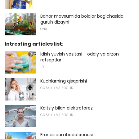
Bahor mavsumida bolalar bog'chasida
guruh dizayni
ONA
Intresting articles list:
Idish yuvish vositasi - oddiy va arzon
retseptlar
UY
Kuchlarning qisqarishi
GO'ZALLIK VA SO'GLIK
Kaltsiy bilan elektroforez
GO'ZALLIK VA SO'GLIK
Franciscan ibodatxonasi