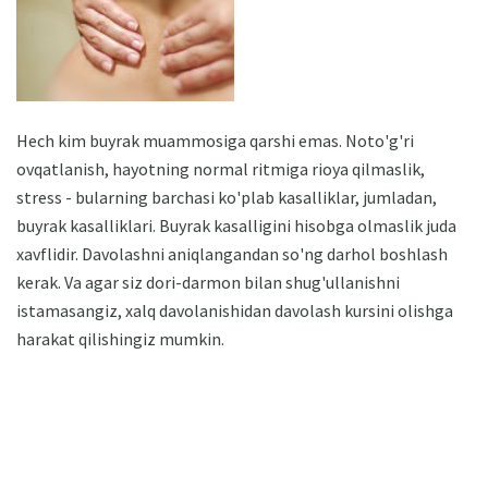
Hech kim buyrak muammosiga qarshi emas. Noto'g'ri
ovqatlanish, hayotning normal ritmiga rioya qilmaslik,
stress - bularning barchasi ko'plab kasalliklar, jumladan,
buyrak kasalliklari. Buyrak kasalligini hisobga olmaslik juda
xavflidir. Davolashni aniqlangandan so'ng darhol boshlash
kerak. Va agar siz dori-darmon bilan shug'ullanishni
istamasangiz, xalq davolanishidan davolash kursini olishga
harakat qilishingiz mumkin.