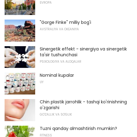
EVROPA
"Gorge Finke" milliy bog'i
AVSTRALIYA VA OKEANIYA
Sinergetik effekt - sinergiya va sinergetik
ta'sir tushunchasi
PSIXOLOGIYA VA ALOQALAR
Nominal kupalar
UY
Chin plastik jarrohlik - tashqi ko'rinishning
o'zgarishi
GO'ZALLIK VA SO'GLIK
Tuzni qanday almashtirish mumkin?
FITNESS