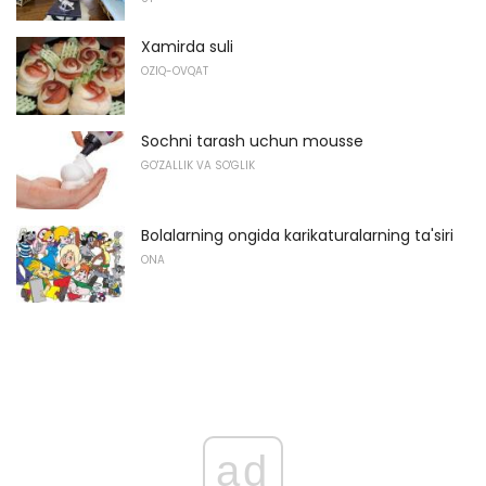
Xamirda suli
OZIQ-OVQAT
Sochni tarash uchun mousse
GO'ZALLIK VA SO'GLIK
Bolalarning ongida karikaturalarning ta'siri
ONA
ad