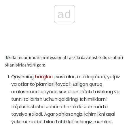
ad
Ikkala muammoni professional tarzda davolash xalq usullari
bilan birlashtirilgan:
Qayinning
barglari
, soskalar, makkajo'xori, yalpiz
va otlar to'plamlari foydali. Ezilgan quruq
aralashmani qaynoq suv bilan to'kib tashlang va
tunni to'ldirish uchun qoldiring. Ichimliklarni
to'plash shisha uchun chorakda uch marta
tavsiya etiladi. Agar xohlasangiz, ichimlikni asal
yoki murabbo bilan tatib ko'rishingiz mumkin.