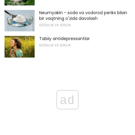
Neumyakin - soda va vodorod periks bilan
bir vaqtning o'zida davolash
GO'ZALLIK VA SO'GLIK
Tabiiy antidepressantlar
GO'ZALLIK VA SO'GLIK
ad