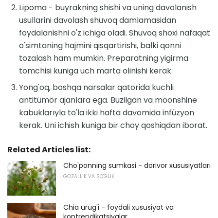
Lipoma - buyrakning shishi va uning davolanish
usullarini davolash shuvoq damlamasidan
foydalanishni o'z ichiga oladi. Shuvoq shoxi nafaqat
o'simtaning hajmini qisqartirishi, balki qonni
tozalash ham mumkin. Preparatning yigirma
tomchisi kuniga uch marta olinishi kerak.
Yong'oq, boshqa narsalar qatorida kuchli
antitümör ajanlara ega. Buzilgan va moonshine
kabuklarıyla to'la ikki hafta davomida infüzyon
kerak. Uni ichish kuniga bir choy qoshiqdan iborat.
Related Articles list:
Cho'ponning sumkasi - dorivor xususiyatlari
GO'ZALLIK VA SO'GLIK
Chia urug'i - foydali xususiyat va
kontrendikatsiyalar