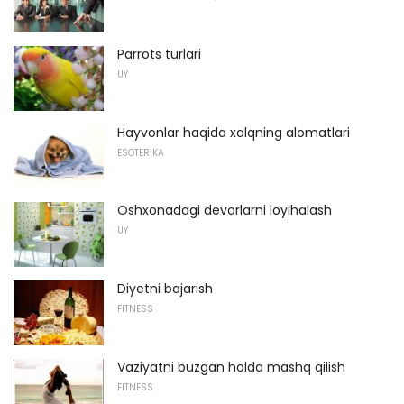
Parrots turlari
UY
Hayvonlar haqida xalqning alomatlari
ESOTERIKA
Oshxonadagi devorlarni loyihalash
UY
Diyetni bajarish
FITNESS
Vaziyatni buzgan holda mashq qilish
FITNESS