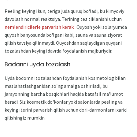
Peeling keyingi kun, teriga juda quruq bo'ladi, bu kimyoviy
davolash normal reaktsiya. Terining tez tiklanishi uchun
nemlendiricilerle parvarish kerak
. Quyosh yoki solaryumda
quyosh banyosunda bo'lgani kabi, sauna va sauna ziyorat
qilish tavsiya qilinmaydi. Quyoshdan saqlaydigan quyqani
tozalashdan keyingi davrda foydalanish majburiydir.
Badanni uyda tozalash
Uyda bodomni tozalashdan foydalanish kosmetolog bilan
maslahatlashganidan so'ng amalga oshiriladi, bu
jarayonning barcha bosqichlari haqida batafsil ma'lumot
beradi. Siz kosmetik do'konlar yoki salonlarda peeling va
keyingi terini parvarish qilish uchun dori-darmonlarni xarid
qilishingiz mumkin.