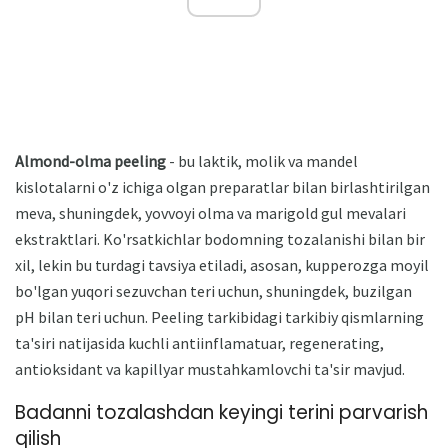
Almond-olma peeling
- bu laktik, molik va mandel
kislotalarni o'z ichiga olgan preparatlar bilan birlashtirilgan
meva, shuningdek, yovvoyi olma va marigold gul mevalari
ekstraktlari. Ko'rsatkichlar bodomning tozalanishi bilan bir
xil, lekin bu turdagi tavsiya etiladi, asosan, kupperozga moyil
bo'lgan yuqori sezuvchan teri uchun, shuningdek, buzilgan
pH bilan teri uchun. Peeling tarkibidagi tarkibiy qismlarning
ta'siri natijasida kuchli antiinflamatuar, regenerating,
antioksidant va kapillyar mustahkamlovchi ta'sir mavjud.
Badanni tozalashdan keyingi terini parvarish
qilish