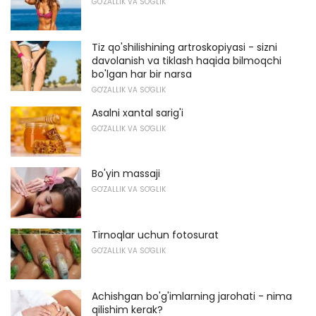
GO'ZALLIK VA SO'GLIK
Tiz qo'shilishining artroskopiyasi - sizni
davolanish va tiklash haqida bilmoqchi
bo'lgan har bir narsa
GO'ZALLIK VA SO'GLIK
Asalni xantal sarig'i
GO'ZALLIK VA SO'GLIK
Bo'yin massaji
GO'ZALLIK VA SO'GLIK
Tirnoqlar uchun fotosurat
GO'ZALLIK VA SO'GLIK
Achishgan bo'g'imlarning jarohati - nima
qilishim kerak?