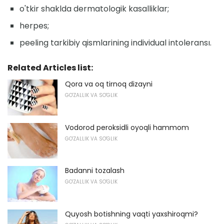
o'tkir shaklda dermatologik kasalliklar;
herpes;
peeling tarkibiy qismlarining individual intoleransı.
Related Articles list:
Qora va oq tirnoq dizayni
GO'ZALLIK VA SO'GLIK
Vodorod peroksidli oyoqli hammom
GO'ZALLIK VA SO'GLIK
Badanni tozalash
GO'ZALLIK VA SO'GLIK
Quyosh botishning vaqti yaxshiroqmi?