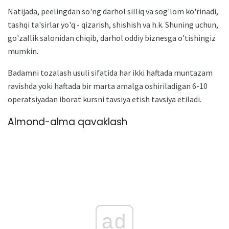
Natijada, peelingdan so'ng darhol silliq va sog'lom ko'rinadi,
tashqi ta'sirlar yo'q - qizarish, shishish va h.k. Shuning uchun,
go'zallik salonidan chiqib, darhol oddiy biznesga o'tishingiz
mumkin.
Badamni tozalash usuli sifatida har ikki haftada muntazam
ravishda yoki haftada bir marta amalga oshiriladigan 6-10
operatsiyadan iborat kursni tavsiya etish tavsiya etiladi.
Almond-alma qavaklash
ad