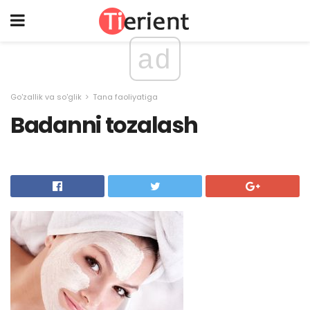
ad
Go'zallik va so'glik
Tana faoliyatiga
Badanni tozalash