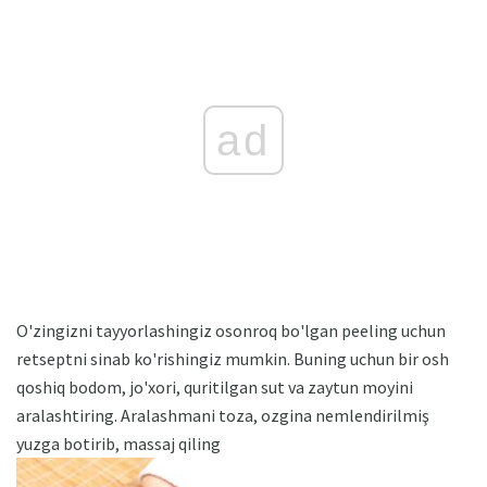
ad
O'zingizni tayyorlashingiz osonroq bo'lgan peeling uchun
retseptni sinab ko'rishingiz mumkin. Buning uchun bir osh
qoshiq bodom, jo'xori, quritilgan sut va zaytun moyini
aralashtiring. Aralashmani toza, ozgina nemlendirilmiş
yuzga botirib, massaj qiling