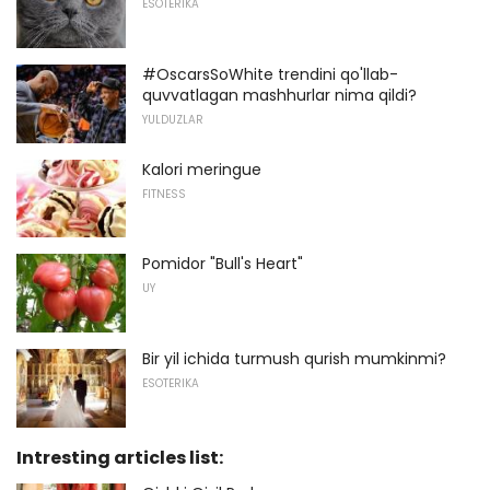
ESOTERIKA
#OscarsSoWhite trendini qo'llab-
quvvatlagan mashhurlar nima qildi?
YULDUZLAR
Kalori meringue
FITNESS
Pomidor "Bull's Heart"
UY
Bir yil ichida turmush qurish mumkinmi?
ESOTERIKA
Intresting articles list: