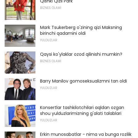
Qishki Qizil Park
BIZNES OLAMI
Mark Tsukerberg o'zining qizi Maksning
birinchi qadamini oldi
YULDUZLAR
Qaysi ko'ylaklar ozod qilinishi mumkin?
BIZNES OLAMI
Barry Manilov gomoseksualizmni tan oldi
YULDUZLAR
Konsertlar tashkilotchilari aqldan ozgan
shou yulduzlarimizning g'alati talablari
YULDUZLAR
Erkin munosabatlar - nima va bunga rozilik