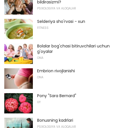
bildirasizmi?
PSIXOLOGIYA VA ALOQALAR
Selderiya sho'rvasi - xun
FITNESS
Bolalar bog'chasi bitiruvchilari uchun
g'oyalar
ONA
Embrion rivojlanishi
ONA
Pony "Sara Bernard"
UY
Bonusning kadrlari
PSIXOLOGIYA VA ALOQALAR