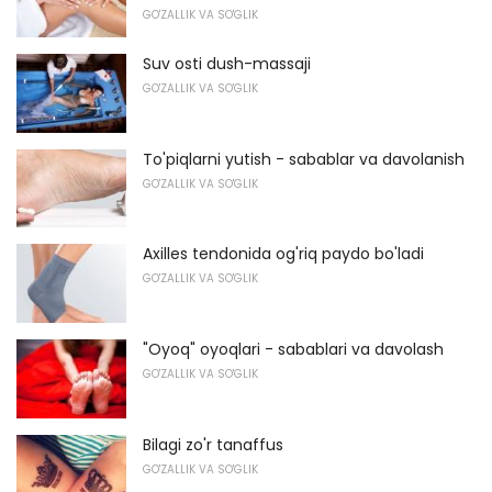
GO'ZALLIK VA SO'GLIK
Suv osti dush-massaji
GO'ZALLIK VA SO'GLIK
To'piqlarni yutish - sabablar va davolanish
GO'ZALLIK VA SO'GLIK
Axilles tendonida og'riq paydo bo'ladi
GO'ZALLIK VA SO'GLIK
"Oyoq" oyoqlari - sabablari va davolash
GO'ZALLIK VA SO'GLIK
Bilagi zo'r tanaffus
GO'ZALLIK VA SO'GLIK