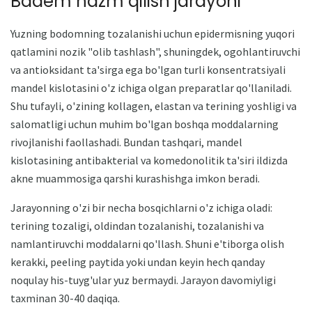
Badem hazm qilish jarayoni
Yuzning bodomning tozalanishi uchun epidermisning yuqori
qatlamini nozik "olib tashlash", shuningdek, ogohlantiruvchi
va antioksidant ta'sirga ega bo'lgan turli konsentratsiyali
mandel kislotasini o'z ichiga olgan preparatlar qo'llaniladi.
Shu tufayli, o'zining kollagen, elastan va terining yoshligi va
salomatligi uchun muhim bo'lgan boshqa moddalarning
rivojlanishi faollashadi. Bundan tashqari, mandel
kislotasining antibakterial va komedonolitik ta'siri ildizda
akne muammosiga qarshi kurashishga imkon beradi.
Jarayonning o'zi bir necha bosqichlarni o'z ichiga oladi:
terining tozaligi, oldindan tozalanishi, tozalanishi va
namlantiruvchi moddalarni qo'llash. Shuni e'tiborga olish
kerakki, peeling paytida yoki undan keyin hech qanday
noqulay his-tuyg'ular yuz bermaydi. Jarayon davomiyligi
taxminan 30-40 daqiqa.