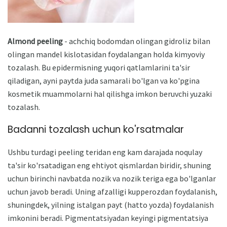
Almond peeling
- achchiq bodomdan olingan gidroliz bilan
olingan mandel kislotasidan foydalangan holda kimyoviy
tozalash. Bu epidermisning yuqori qatlamlarini ta'sir
qiladigan, ayni paytda juda samarali bo'lgan va ko'pgina
kosmetik muammolarni hal qilishga imkon beruvchi yuzaki
tozalash.
Badanni tozalash uchun ko'rsatmalar
Ushbu turdagi peeling teridan eng kam darajada noqulay
ta'sir ko'rsatadigan eng ehtiyot qismlardan biridir, shuning
uchun birinchi navbatda nozik va nozik teriga ega bo'lganlar
uchun javob beradi. Uning afzalligi kupperozdan foydalanish,
shuningdek, yilning istalgan payt (hatto yozda) foydalanish
imkonini beradi. Pigmentatsiyadan keyingi pigmentatsiya