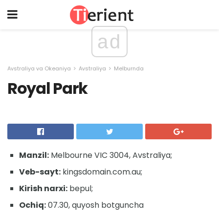
ad
Avstraliya va Okeaniya
Avstraliya
Melburnda
Royal Park
Manzil:
Melbourne VIC 3004, Avstraliya;
Veb-sayt:
kingsdomain.com.au;
Kirish narxi:
bepul;
Ochiq:
07.30, quyosh botguncha