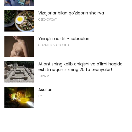
Vizajorlar bilan qo'ziqorin sho'rva
OZIQ-OVQAT
Yiringli mastit - sabablari
GO'ZALLIK VA SO'GLIK
Atlantisning kelib chiqishi va o'limi haqida
eshitmagan sizning 20 ta teoriyalar!
TURIZM
Asallari
UY