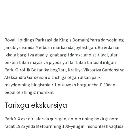
Royal Holdings Park (aslida King's Domain) Yarra daryosining
janubiy qismida Melburn markazida joylashgan. Bu erda har
ikkala bargli va abadiy ignabargli daraxtlar o'stiriladi, ular
bir-biri bilan maysa va piyoda yo'llar bilan birlashtirilgan.
Park, Qirollik Botanika bog'lari, Kraliiya Viktoriya Gardensi va
Aleksandra Gardensni o'z ichiga olgan ulkan park
maydonining bir qismidir. Uni quyosh botguncha 7: 30dan
bepul olishingiz mumkin.
Tarixga ekskursiya
Park XIX asr o'rtalarida qurilgan, ammo uning hozirgi nomi
faqat 1935 yilda Melburnning 100-yilligini nishonlash vaqtida