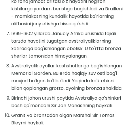
ko'rona jamoat arizasi o'z hayotini nogiron
kishilarga yordam berishga bag'ishladi va Brailleni
- mamlakatning kundalik hayotida ko'rlarning
alifbosini joriy etishga hissa qo'shdi.
1899-1902 yillarda Janubiy Afrika urushida fojiali
tarzda hayotini tugatgan avstraliyaliklarning
xotirasiga bag'ishlangan obelisk. U to'rtta bronza
sherlar tomonidan himoyalangan.
Avstraliyalik ayollar kashshoflariga bag'ishlangan
Memorial Garden. Bu erda haqiqiy suv osti bog'i
mavjud bo'lgan ko'l bo'ladi. Yaqinda ko'k chinni
bilan qoplangan grotto, ayolning bronza shaklida.
Birinchi jahon urushi paytida Avstraliya qo'shinlari
bosh qo'mondoni Sir Jon Monashning haykali.
Granit va bronzadan olgan Marshal Sir Tomas
Bleymi haykali.