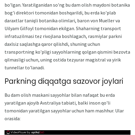
bo'lgan. Yaratilganidan so'ng bu dam olish maydoni botanika
bog'i direktori tomonidan boshqarildi, bu erda ko'plab
daraxtlar taniqli botanika olimlari, baron von Mueller va
Uilyam Gilfoyl tomonidan ekilgan. Shaharning transport
infratuzilmasi tez rivojlana boshlagach, rasmiylar parkni
daxlsiz saqlashga qaror qilishdi, shuning uchun
transportning ko'pligi sayyohlarning qolgan qismini bezovta
qilmasligi uchun, uning ostida tezyurar magistral va yirik
tunnellar to'lanadi.
Parkning diqqatga sazovor joylari
Bu dam olish maskani sayyohlar bilan nafaqat bu erda
yaratilgan ajoyib Avstraliya tabiati, balki inson qo'li
tomonidan yaratilgan sayyohlar uchun ham mashhur. Ular
orasida: