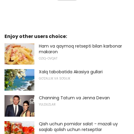
Enjoy other users choice:
Ham va qaymoq retsepti bilan karbonar
makaron
OZIQ-OVQAT
Xalq tabobatida Akasiya gullari
GO'ZALLIK VA SO'GLIK
Channing Tatum va Jenna Devan
YULDUZLAR
Qish uchun pomidor salat - mazali uy
saqlab qolish uchun retseptlar