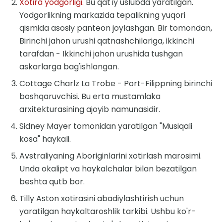
Xotira yodgorligi.
Bu qat'iy uslubda yaratilgan.
Yodgorlikning markazida tepalikning yuqori
qismida asosiy panteon joylashgan. Bir tomondan,
Birinchi jahon urushi qatnashchilariga, ikkinchi
tarafdan - Ikkinchi jahon urushida tushgan
askarlarga bag'ishlangan.
Cottage Charlz La Trobe - Port-Filippning birinchi
boshqaruvchisi. Bu erta mustamlaka
arxitekturasining ajoyib namunasidir.
Sidney Mayer tomonidan yaratilgan "Musiqali
kosa" haykali.
Avstraliyaning Aboriginlarini xotirlash marosimi.
Unda okalipt va haykalchalar bilan bezatilgan
beshta qutb bor.
Tilly Aston xotirasini abadiylashtirish uchun
yaratilgan haykaltaroshlik tarkibi. Ushbu ko'r-