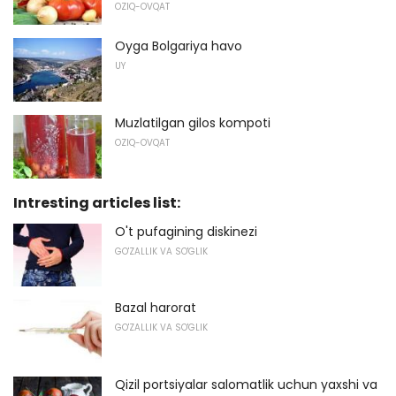
OZIQ-OVQAT
Oyga Bolgariya havo
UY
Muzlatilgan gilos kompoti
OZIQ-OVQAT
Intresting articles list:
O't pufagining diskinezi
GO'ZALLIK VA SO'GLIK
Bazal harorat
GO'ZALLIK VA SO'GLIK
Qizil portsiyalar salomatlik uchun yaxshi va