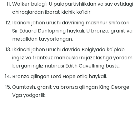
Walker bulog'i. U palapartishlikdan va suv ostidagi
chiroqlardan iborat kichik ko'ldir.
Ikkinchi jahon urushi davrining mashhur shifokori
Sir Eduard Dunlopning haykali. U bronza, granit va
metalldan tayyorlangan.
Ikkinchi jahon urushi davrida Belgiyada ko'plab
ingliz va frantsuz mahbuslarni jazolashga yordam
bergan ingliz nabirasi Edith Cavellning büstü.
Bronza qilingan Lord Hope otliq haykali.
Qumtosh, granit va bronza qilingan King George
Vga yodgorlik.