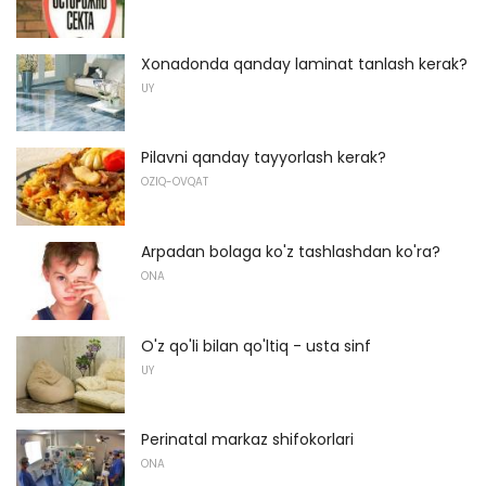
Xonadonda qanday laminat tanlash kerak?
UY
Pilavni qanday tayyorlash kerak?
OZIQ-OVQAT
Arpadan bolaga ko'z tashlashdan ko'ra?
ONA
O'z qo'li bilan qo'ltiq - usta sinf
UY
Perinatal markaz shifokorlari
ONA