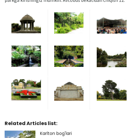
parkga kirishingiz mumkin. Avtobus bekatidan chiqish 12.
Related Articles list:
Karlton bog'lari