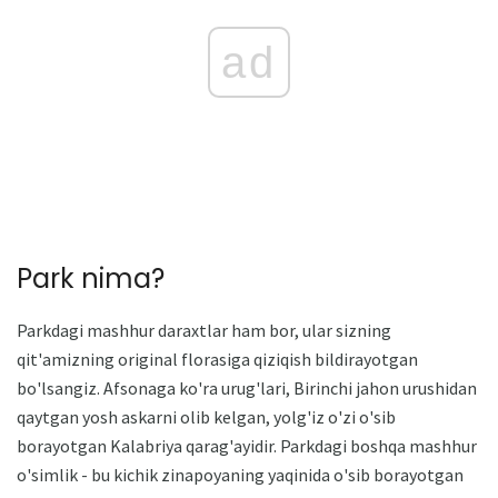
ad
Park nima?
Parkdagi mashhur daraxtlar ham bor, ular sizning
qit'amizning original florasiga qiziqish bildirayotgan
bo'lsangiz. Afsonaga ko'ra urug'lari, Birinchi jahon urushidan
qaytgan yosh askarni olib kelgan, yolg'iz o'zi o'sib
borayotgan Kalabriya qarag'ayidir. Parkdagi boshqa mashhur
o'simlik - bu kichik zinapoyaning yaqinida o'sib borayotgan