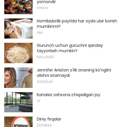
yomondir
FITNESS
Homiladorlik paytida har oyda ular borish
mumkinmi?
ONA
Gurunch uchun guruchni qanday
tayyorlash mumkin?
OZIQ-OVQAT
Jennifer Aniston o'lik onaning ko'nglini
olishni istamaydi
YULDUZLAR
Kanalsiz oshxona chiqadigan joy
UY
Diniy firqalar
ESOTERIKA