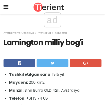
ad
Avstraliya va Okeaniya
Avstraliya
Kanberra
Lamington milliy bog'i
Tashkil etilgan sana:
1915 yil.
Maydoni:
206 km2
Manzil:
Binn Burra QLD 4211, Avstraliya
Telefon:
+61 13 74 68