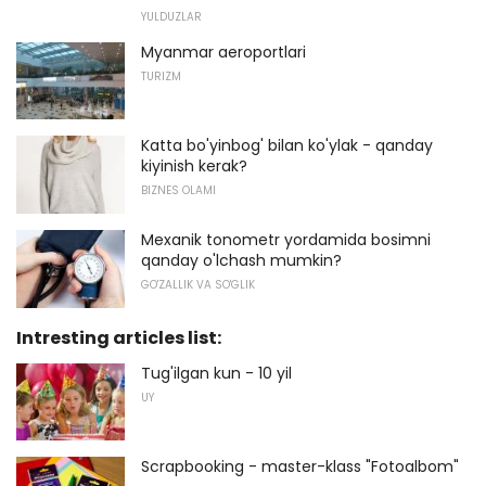
YULDUZLAR
Myanmar aeroportlari
TURIZM
Katta bo'yinbog' bilan ko'ylak - qanday
kiyinish kerak?
BIZNES OLAMI
Mexanik tonometr yordamida bosimni
qanday o'lchash mumkin?
GO'ZALLIK VA SO'GLIK
Intresting articles list:
Tug'ilgan kun - 10 yil
UY
Scrapbooking - master-klass "Fotoalbom"