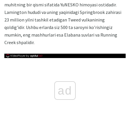
muhitning bir qismi sifatida YuNESKO himoyasi ostidadir.
Lamington hududi va uning yaqinidagi Springbrook zahirasi
23 million yilni tashkil etadigan Tweed vulkanining
qoldig'idir. Ushbu erlarda siz 500 ta saroyni ko'rishingiz
mumkin, eng mashhurlari esa Elabana suvlari va Running
Creek shpalidir.
ad