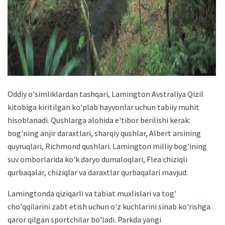
Oddiy o'simliklardan tashqari, Lamington Avstraliya Qizil
kitobiga kiritilgan ko'plab hayvonlar uchun tabiiy muhit
hisoblanadi. Qushlarga alohida e'tibor berilishi kerak:
bog'ning anjir daraxtlari, sharqiy qushlar, Albert arsining
quyruqlari, Richmond qushlari. Lamington milliy bog'ining
suv omborlarida ko'k daryo dumaloqlari, Flea chiziqli
qurbaqalar, chiziqlar va daraxtlar qurbaqalari mavjud.
Lamingtonda qiziqarli va tabiat muxlislari va tog'
cho'qqilarini zabt etish uchun o'z kuchlarini sinab ko'rishga
qaror qilgan sportchilar bo'ladi. Parkda yangi