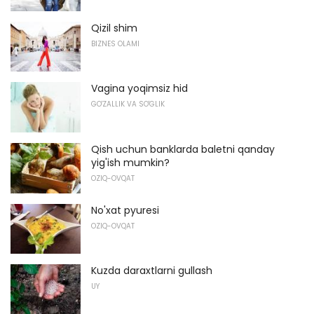
Qizil shim
BIZNES OLAMI
Vagina yoqimsiz hid
GO'ZALLIK VA SO'GLIK
Qish uchun banklarda baletni qanday
yig'ish mumkin?
OZIQ-OVQAT
No'xat pyuresi
OZIQ-OVQAT
Kuzda daraxtlarni gullash
UY