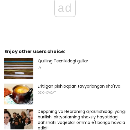
ad
Enjoy other users choice:
Quilling Texnikidagi gullar
UY
Eritilgan pishloqdan tayyorlangan sho'rva
OZIQ-OVQAT
Deppning va Heardning ajrashishidagi yangi
burilish: aktyorlarning shaxsiy hayotidagi
dahshatli voqealar omma e'tiboriga havola
etildi!