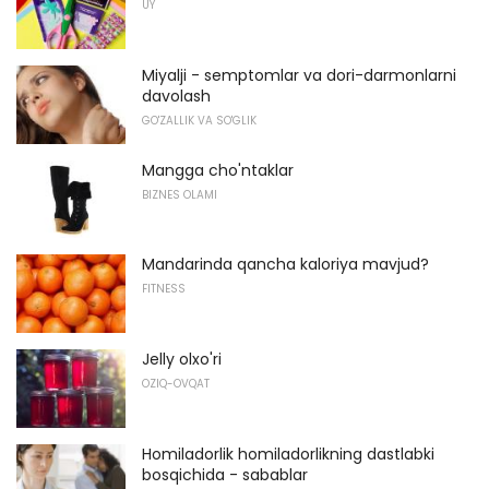
UY
Miyalji - semptomlar va dori-darmonlarni
davolash
GO'ZALLIK VA SO'GLIK
Mangga cho'ntaklar
BIZNES OLAMI
Mandarinda qancha kaloriya mavjud?
FITNESS
Jelly olxo'ri
OZIQ-OVQAT
Homiladorlik homiladorlikning dastlabki
bosqichida - sabablar