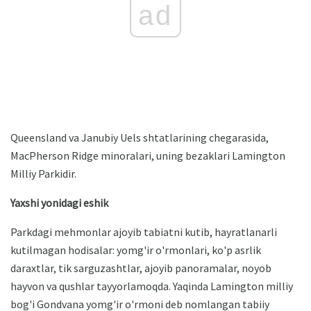
ad
Queensland va Janubiy Uels shtatlarining chegarasida,
MacPherson Ridge minoralari, uning bezaklari Lamington
Milliy Parkidir.
Yaxshi yonidagi eshik
Parkdagi mehmonlar ajoyib tabiatni kutib, hayratlanarli
kutilmagan hodisalar: yomg'ir o'rmonlari, ko'p asrlik
daraxtlar, tik sarguzashtlar, ajoyib panoramalar, noyob
hayvon va qushlar tayyorlamoqda. Yaqinda Lamington milliy
bog'i Gondvana yomg'ir o'rmoni deb nomlangan tabiiy