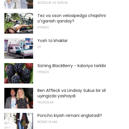
GO'ZALLIK VA SO'GLIK
Tez va oson velosipedga chiqishni
o'rganish qanday?
FITNESS
Yosh to'shaklar
UY
Sizning BlackBerry - kaloriya tarkibi
FITNESS
Ben Affleck va Lindsay Sukus bir xil
uyingizda yashaydi
YULDUZLAR
Poncho kiyish nimani anglatadi?
BIZNES OLAMI