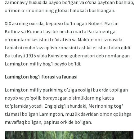
zamonaviy hududida paydo bo'lgan va o'sha paytdan boshlab,
o'rmon o'rmonlarining global halokati boshlangan.
XIX asrning oxirida, beparvo bo'lmagan Robert Martin
Kollinz va Romeo Layi bir necha marta Parlamentga
o'rmonlarni kesishni to'xtatish va Makferson tizmasida
tabiatni muhofaza qilish zonasini tashkil etishni talab qildi.
Bu tufayli 1915 yilda Kvinslend gubernatori deb nomlangan
Lamington milliy bog'i paydo bo'ldi.
Lamington bog'i florasi va faunasi
Lamington milliy parkining o'ziga xosligi bu erda topilgan
noyob va yo'qolib borayotgan o'simliklarning katta
to'plamida yotadi. Eng qizig'i shundaki, Merinoning tog'
tizmasi bo'lgan Lamington, muzlik davridan omon qolishga
muvaffaq bo'lgan, papirus orkide bo'lgan.