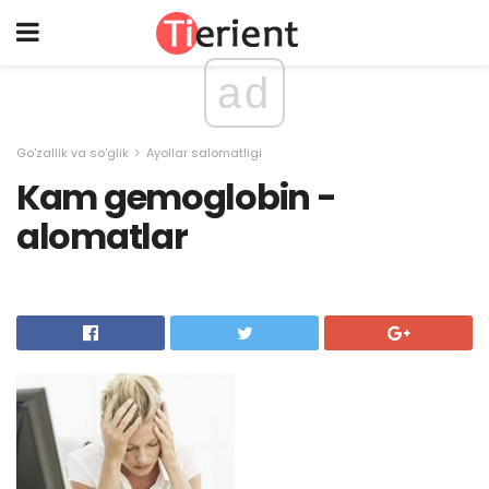
ad
Go'zallik va so'glik
Ayollar salomatligi
Kam gemoglobin -
alomatlar