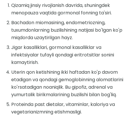
Qizamiq jinsiy rivojlanish davrida, shuningdek
menopauza vaqtida gormonal fonning ta'siri.
Bachadon miomasining, endometriozning,
tuxumdonlarning buzilishining natijasi bo'lgan ko'p
miqdorda uzaytirilgan hayz.
Jigar kasalliklari, gormonal kasalliklar va
infektsiyalar tufayli qondagi eritrotsitlar sonini
kamaytirish.
Uterin qon ketishining ikki haftadan ko'p davom
etadigan va qondagi gemoglobinning alomatlarini
ko'rsatadigan noaniqlik. Bu gipofiz, adrenal va
yumurtalik birikmalarining buzilishi bilan bog'liq.
Proteinda past dietalar, vitaminlar, kaloriya va
vegetarianizmning etishmasligi.