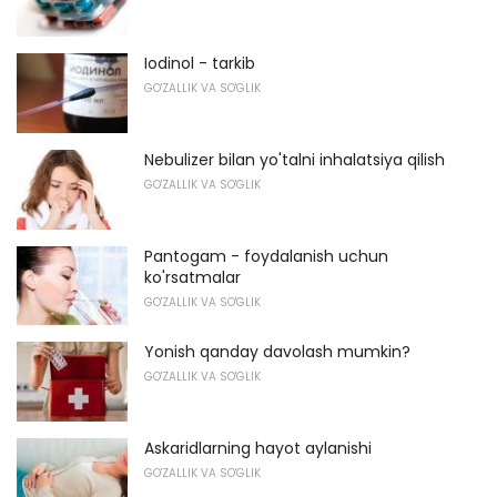
Iodinol - tarkib
GO'ZALLIK VA SO'GLIK
Nebulizer bilan yo'talni inhalatsiya qilish
GO'ZALLIK VA SO'GLIK
Pantogam - foydalanish uchun
ko'rsatmalar
GO'ZALLIK VA SO'GLIK
Yonish qanday davolash mumkin?
GO'ZALLIK VA SO'GLIK
Askaridlarning hayot aylanishi
GO'ZALLIK VA SO'GLIK