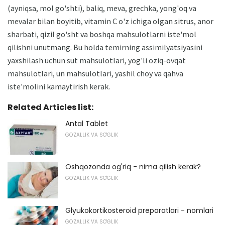
(ayniqsa, mol go'shti), baliq, meva, grechka, yong'oq va
mevalar bilan boyitib, vitamin C o'z ichiga olgan sitrus, anor
sharbati, qizil go'sht va boshqa mahsulotlarni iste'mol
qilishni unutmang. Bu holda temirning assimilyatsiyasini
yaxshilash uchun sut mahsulotlari, yog'li oziq-ovqat
mahsulotlari, un mahsulotlari, yashil choy va qahva
iste'molini kamaytirish kerak.
Related Articles list:
Antal Tablet
GO'ZALLIK VA SO'GLIK
Oshqozonda og'riq - nima qilish kerak?
GO'ZALLIK VA SO'GLIK
Glyukokortikosteroid preparatlari - nomlari
GO'ZALLIK VA SO'GLIK