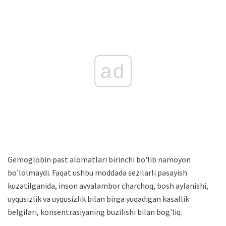
ad
Gemoglobin past alomatlari birinchi bo'lib namoyon
bo'lolmaydi. Faqat ushbu moddada sezilarli pasayish
kuzatilganida, inson avvalambor charchoq, bosh aylanishi,
uyqusizlik va uyqusizlik bilan birga yuqadigan kasallik
belgilari, konsentrasiyaning buzilishi bilan bog'liq.