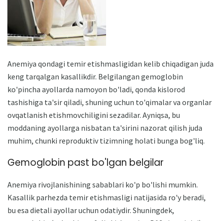
Anemiya qondagi temir etishmasligidan kelib chiqadigan juda
keng tarqalgan kasallikdir. Belgilangan gemoglobin
ko'pincha ayollarda namoyon bo'ladi, qonda kislorod
tashishiga ta'sir qiladi, shuning uchun to'qimalar va organlar
ovqatlanish etishmovchiligini sezadilar. Ayniqsa, bu
moddaning ayollarga nisbatan ta'sirini nazorat qilish juda
muhim, chunki reproduktiv tizimning holati bunga bog'liq.
Gemoglobin past bo'lgan belgilar
Anemiya rivojlanishining sabablari ko'p bo'lishi mumkin.
Kasallik parhezda temir etishmasligi natijasida ro'y beradi,
bu esa dietali ayollar uchun odatiydir. Shuningdek,