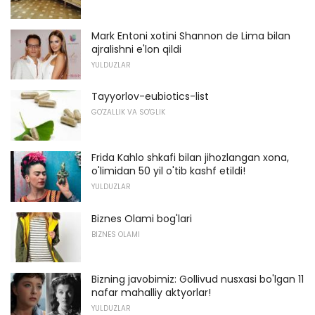
Mark Entoni xotini Shannon de Lima bilan
ajralishni e'lon qildi
YULDUZLAR
Tayyorlov-eubiotics-list
GO'ZALLIK VA SO'GLIK
Frida Kahlo shkafi bilan jihozlangan xona,
o'limidan 50 yil o'tib kashf etildi!
YULDUZLAR
Biznes Olami bog'lari
BIZNES OLAMI
Bizning javobimiz: Gollivud nusxasi bo'lgan 11
nafar mahalliy aktyorlar!
YULDUZLAR