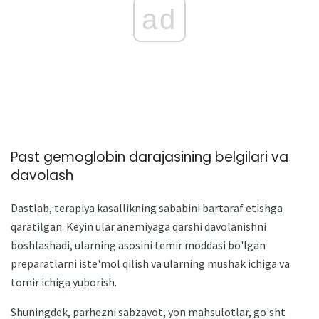
ad
Past gemoglobin darajasining belgilari va
davolash
Dastlab, terapiya kasallikning sababini bartaraf etishga
qaratilgan. Keyin ular anemiyaga qarshi davolanishni
boshlashadi, ularning asosini temir moddasi bo'lgan
preparatlarni iste'mol qilish va ularning mushak ichiga va
tomir ichiga yuborish.
Shuningdek, parhezni sabzavot, yon mahsulotlar, go'sht