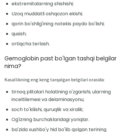
ekstremitalarning shishishi;
Uzoq muddatli oshqozon ekishi;
qorin bo'shlig'ining notekis paydo bo'lishi;
qusish;
ortiqcha terlash.
Gemoglobin past bo'lgan tashqi belgilar
nima?
Kasallikning eng keng tarqalgan belgilari orasida:
tirnoq plitalari holatining o'zgarishi, ularning
inceltilemesi va delaminasyonu;
soch to'kilishi, quruqlik va xiralik;
Og'izning burchaklaridagi yoriqlar.
ba'zida xushbo'y hid bo'lib qolgan terining