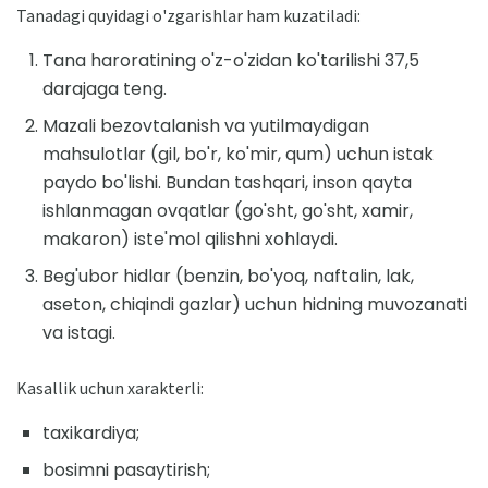
Tanadagi quyidagi o'zgarishlar ham kuzatiladi:
Tana haroratining o'z-o'zidan ko'tarilishi 37,5
darajaga teng.
Mazali bezovtalanish va yutilmaydigan
mahsulotlar (gil, bo'r, ko'mir, qum) uchun istak
paydo bo'lishi. Bundan tashqari, inson qayta
ishlanmagan ovqatlar (go'sht, go'sht, xamir,
makaron) iste'mol qilishni xohlaydi.
Beg'ubor hidlar (benzin, bo'yoq, naftalin, lak,
aseton, chiqindi gazlar) uchun hidning muvozanati
va istagi.
Kasallik uchun xarakterli:
taxikardiya;
bosimni pasaytirish;