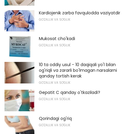
Kardiojenik zarba favqulodda vaziyatdir
GO'ZALLIK VA SO'GLIK
Mukosat cho'kadi
GO'ZALLIK VA SO'GLIK
10 ta oddiy usul - 10 daqiqali yo'l bilan
og'riqli va zararli bo'lmagan narsalarni
qanday tortish kerak
GO'ZALLIK VA SO'GLIK
Gepatit C qanday o'tkaziladi?
GO'ZALLIK VA SO'GLIK
Qorindagi og'riq
GO'ZALLIK VA SO'GLIK