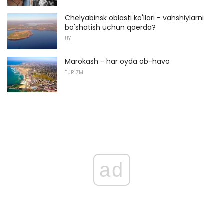
Chelyabinsk oblasti ko'llari - vahshiylarni
bo'shatish uchun qaerda?
UY
Marokash - har oyda ob-havo
TURIZM
ad