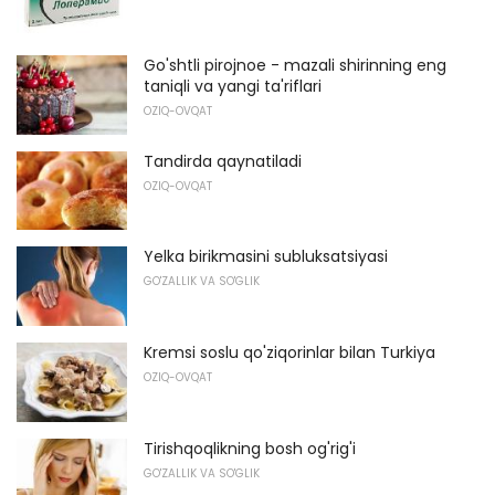
Go'shtli pirojnoe - mazali shirinning eng
taniqli va yangi ta'riflari
OZIQ-OVQAT
Tandirda qaynatiladi
OZIQ-OVQAT
Yelka birikmasini subluksatsiyasi
GO'ZALLIK VA SO'GLIK
Kremsi soslu qo'ziqorinlar bilan Turkiya
OZIQ-OVQAT
Tirishqoqlikning bosh og'rig'i
GO'ZALLIK VA SO'GLIK