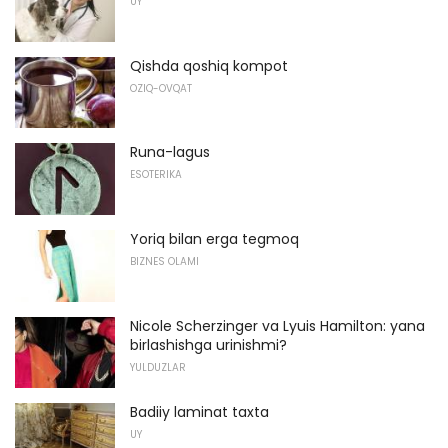
UY
Qishda qoshiq kompot
OZIQ-OVQAT
Runa-lagus
ESOTERIKA
Yoriq bilan erga tegmoq
BIZNES OLAMI
Nicole Scherzinger va Lyuis Hamilton: yana
birlashishga urinishmi?
YULDUZLAR
Badiiy laminat taxta
UY