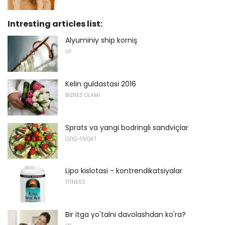
Intresting articles list:
Alyuminiy ship korniş
UY
Kelin guldastasi 2016
BIZNES OLAMI
Sprats va yangi bodringli sandviçlar
OZIQ-OVQAT
Lipo kislotasi - kontrendikatsiyalar
FITNESS
Bir itga yo'talni davolashdan ko'ra?