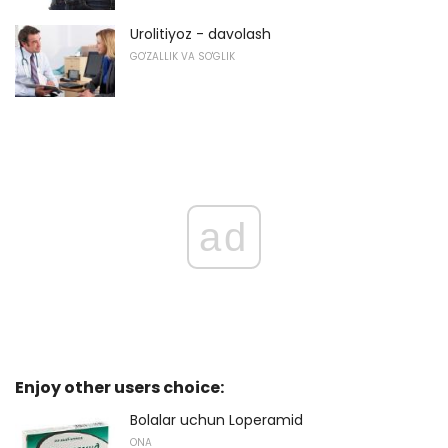
Urolitiyoz - davolash
GO'ZALLIK VA SO'GLIK
ad
Enjoy other users choice:
Bolalar uchun Loperamid
ONA