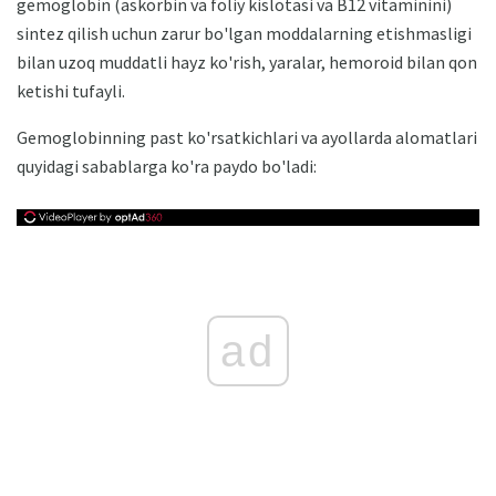
gemoglobin (askorbin va foliy kislotasi va B12 vitaminini)
sintez qilish uchun zarur bo'lgan moddalarning etishmasligi
bilan uzoq muddatli hayz ko'rish, yaralar, hemoroid bilan qon
ketishi tufayli.
Gemoglobinning past ko'rsatkichlari va ayollarda alomatlari
quyidagi sabablarga ko'ra paydo bo'ladi:
ad