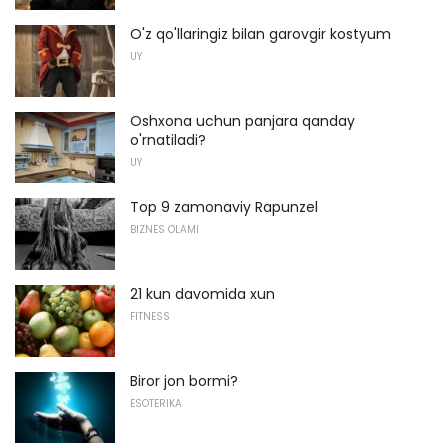
O'z qo'llaringiz bilan garovgir kostyum
UY
Oshxona uchun panjara qanday
o'rnatiladi?
UY
Top 9 zamonaviy Rapunzel
BIZNES OLAMI
21 kun davomida xun
FITNESS
Biror jon bormi?
ESOTERIKA