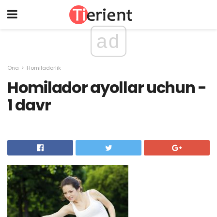
ad
Ona
Homiladorlik
Homilador ayollar uchun -
1 davr