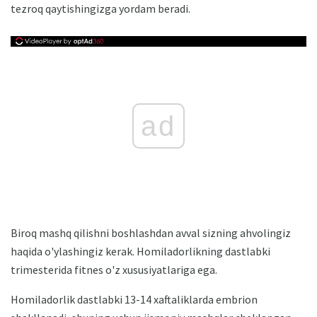
tezroq qaytishingizga yordam beradi.
ad
Biroq mashq qilishni boshlashdan avval sizning ahvolingiz
haqida o'ylashingiz kerak. Homiladorlikning dastlabki
trimesterida fitnes o'z xususiyatlariga ega.
Homiladorlik dastlabki 13-14 xaftaliklarda embrion