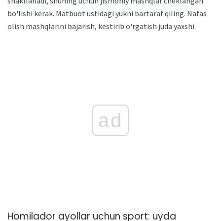
shakllanadi, shuning uchun jismoniy mashqlar cheklangan
bo'lishi kerak. Matbuot ustidagi yukni bartaraf qiling. Nafas
olish mashqlarini bajarish, kestirib o'rgatish juda yaxshi.
ad
Homilador ayollar uchun sport: uyda