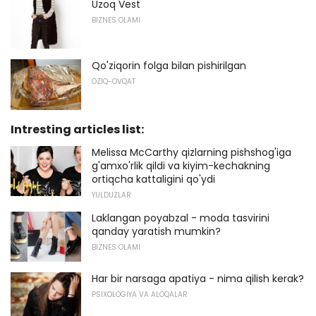
Uzoq Vest
BIZNES OLAMI
Qo'ziqorin folga bilan pishirilgan
OZIQ-OVQAT
Intresting articles list:
Melissa McCarthy qizlarning pishshog'iga
g'amxo'rlik qildi va kiyim-kechakning
ortiqcha kattaligini qo'ydi
YULDUZLAR
Laklangan poyabzal - moda tasvirini
qanday yaratish mumkin?
BIZNES OLAMI
Har bir narsaga apatiya - nima qilish kerak?
PSIXOLOGIYA VA ALOQALAR