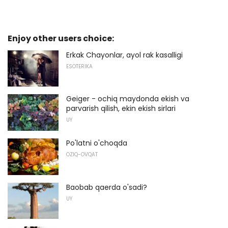
Enjoy other users choice:
Erkak Chayonlar, ayol rak kasalligi
ESOTERIKA
Geiger - ochiq maydonda ekish va
parvarish qilish, ekin ekish sirlari
UY
Po'latni o'choqda
OZIQ-OVQAT
Baobab qaerda o'sadi?
UY