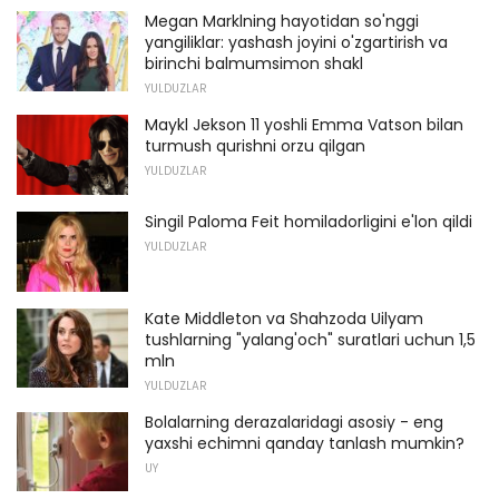
Megan Marklning hayotidan so'nggi
yangiliklar: yashash joyini o'zgartirish va
birinchi balmumsimon shakl
YULDUZLAR
Maykl Jekson 11 yoshli Emma Vatson bilan
turmush qurishni orzu qilgan
YULDUZLAR
Singil Paloma Feit homiladorligini e'lon qildi
YULDUZLAR
Kate Middleton va Shahzoda Uilyam
tushlarning "yalang'och" suratlari uchun 1,5
mln
YULDUZLAR
Bolalarning derazalaridagi asosiy - eng
yaxshi echimni qanday tanlash mumkin?
UY