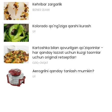
Kehribar zargarlik
BIZNES OLAMI
Kolorado qo'ng'iziga qarshi kurash
UY
Kartoshka bilan qovurilgan qo'ziqorinlar -
har qanday lazzat uchun kuzgi taomlar
uchun original retseptlar!
OZIQ-OVQAT
Aerogrilni qanday tanlash mumkin?
UY