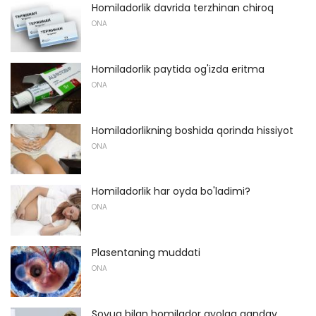
Homiladorlik davrida terzhinan chiroq
ONA
Homiladorlik paytida og'izda eritma
ONA
Homiladorlikning boshida qorinda hissiyot
ONA
Homiladorlik har oyda bo'ladimi?
ONA
Plasentaning muddati
ONA
Sovuq bilan homilador ayolga qanday