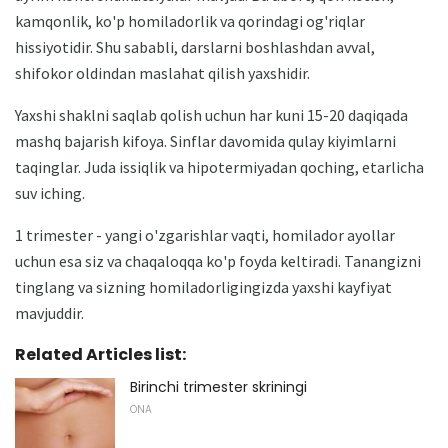
kamqonlik, ko'p homiladorlik va qorindagi og'riqlar
hissiyotidir. Shu sababli, darslarni boshlashdan avval,
shifokor oldindan maslahat qilish yaxshidir.
Yaxshi shaklni saqlab qolish uchun har kuni 15-20 daqiqada
mashq bajarish kifoya. Sinflar davomida qulay kiyimlarni
taqinglar. Juda issiqlik va hipotermiyadan qoching, etarlicha
suv iching.
1 trimester - yangi o'zgarishlar vaqti, homilador ayollar
uchun esa siz va chaqaloqqa ko'p foyda keltiradi. Tanangizni
tinglang va sizning homiladorligingizda yaxshi kayfiyat
mavjuddir.
Related Articles list:
Birinchi trimester skriningi
ONA