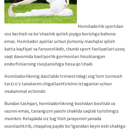
Homiladorlik sportdan
voz kechish va bo'shashib qolish joyiga borishga bahona
emas. Homilador ayollar uchun jismoniy mashqlar qilish
katta kayfiyat va farovonlikdir, chunki sport faoliyatlari uzoq
vaqt davomida baxtiyorlik gormonlari hisoblangan
endorfinlarning rivojlanishiga hissa qo'shadi.
Homiladorlikning dastlabki trimestridagi sog'lom turmush
tarzi o'z tanalarini chigallashtirishni istaganlar uchun
mukammal echimdir.
Bundan tashqari, homiladorlikning boshidan boshlab va
vaznni emas, tanangizni yaxshi shaklda saqlab turishingiz
mumkin. Kelajakda siz tug'ilish jarayonini yanada
osonlashtirib, chaqaloq paydo bo'lganidan keyin eski shaklga