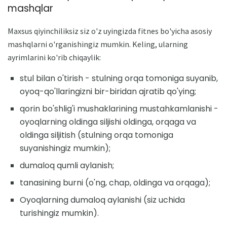
mashqlar
Maxsus qiyinchiliksiz siz o'z uyingizda fitnes bo'yicha asosiy
mashqlarni o'rganishingiz mumkin. Keling, ularning
ayrimlarini ko'rib chiqaylik:
stul bilan o'tirish - stulning orqa tomoniga suyanib,
oyoq-qo'llaringizni bir-biridan ajratib qo'ying;
qorin bo'shlig'i mushaklarining mustahkamlanishi -
oyoqlarning oldinga siljishi oldinga, orqaga va
oldinga siljitish (stulning orqa tomoniga
suyanishingiz mumkin);
dumaloq qumli aylanish;
tanasining burni (o'ng, chap, oldinga va orqaga);
Oyoqlarning dumaloq aylanishi (siz uchida
turishingiz mumkin).