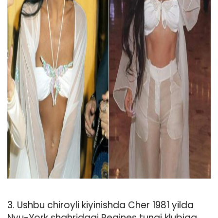
ad
3. Ushbu chiroyli kiyinishda Cher 1981 yilda
Nyu-York shahridagi Regines tungi klubiga