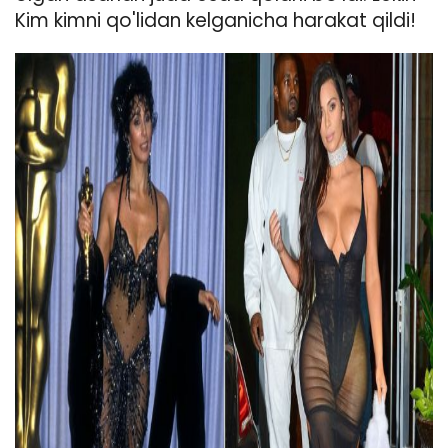
Kim kimni qo'lidan kelganicha harakat qildi!