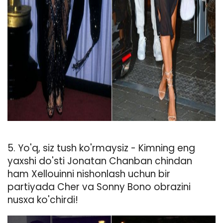
ad
5. Yo'q, siz tush ko'rmaysiz - Kimning eng
yaxshi do'sti Jonatan Chanban chindan
ham Xellouinni nishonlash uchun bir
partiyada Cher va Sonny Bono obrazini
nusxa ko'chirdi!