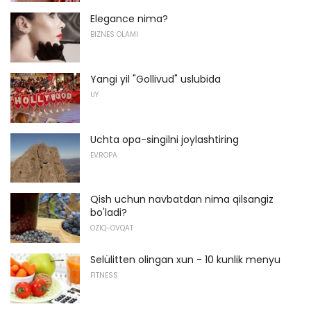
Elegance nima?
BIZNES OLAMI
Yangi yil "Gollivud" uslubida
UY
Uchta opa-singilni joylashtiring
EVROPA
Qish uchun navbatdan nima qilsangiz
bo'ladi?
OZIQ-OVQAT
Selülitten olingan xun - 10 kunlik menyu
FITNESS