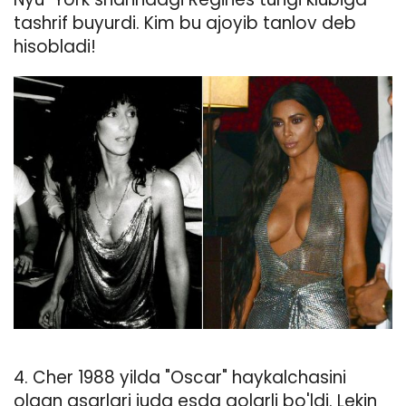
tashrif buyurdi. Kim bu ajoyib tanlov deb
hisobladi!
4. Cher 1988 yilda "Oscar" haykalchasini
olgan asarlari juda esda qolarli bo'ldi. Lekin