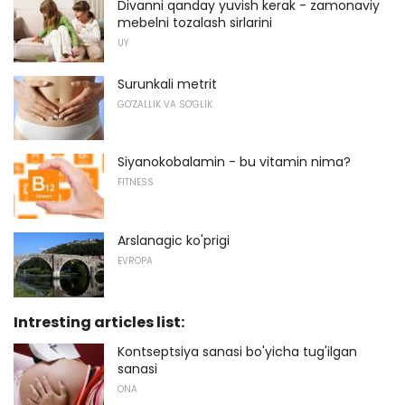
Divanni qanday yuvish kerak - zamonaviy
mebelni tozalash sirlarini
UY
Surunkali metrit
GO'ZALLIK VA SO'GLIK
Siyanokobalamin - bu vitamin nima?
FITNESS
Arslanagic ko'prigi
EVROPA
Intresting articles list:
Kontseptsiya sanasi bo'yicha tug'ilgan
sanasi
ONA