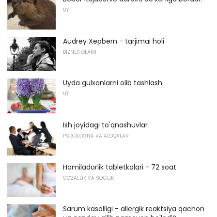
UY
Audrey Xepbern - tarjimai holi
BIZNES OLAMI
Uyda gulxanlarni olib tashlash
UY
Ish joyidagi to'qnashuvlar
PSIXOLOGIYA VA ALOQALAR
Homiladorlik tabletkalari - 72 soat
GO'ZALLIK VA SO'GLIK
Sarum kasalligi - allergik reaktsiya qachon