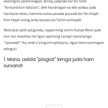
ekanligini yashirmagan. Biroq, yaqinda har bir kishi
"Armaniston ildizlari", deb hisoblagan va ikki yulduz juda
faxrlanar ekan, hamma narsa yanada prozaik bo'lib chiqdi -
Kim faqat uning aniq nusxasi bo'lishni xohlaydi!
Muxtasar qilib aytganda, rapperning xotini Kanye West juda
tez-tez mashhur bo'lgan ayolning taniqli tasvirlariga
"aylanadi". Ha, endi o'zingizni ayblaysiz, ilgari buni sezmagan
edingiz!
1. Mana, aslida "plagiat" kimga juda ham
xursand!