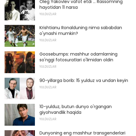
Oleg Yakovlev vafot etdi ... Rassomning
hayotidan 11 narsa
YULDUZLAR
Krishtianu Ronalduning nima sababdan
o'ynashi mumkin?
YULDUZLAR
Goosebumps: mashhur odamlarning
so'nggi fotosuratlari o'limidan oldin
YULDUZLAR
90-yillarga borib: 15 yulduz va undan keyin
YULDUZLAR
10-yulduz, butun dunyo o'rgangan
giyohvandlik haqida
YULDUZLAR
Dunyoning eng mashhur transgenderlari