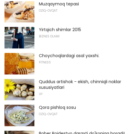
Muzqaymoq tepasi
OZIQ-OVQAT
Yirtqich shimlar 2015
BIZNES OLAMI
Choychoqlardagi asal yaxshi.
FITNESS
Quddus artishok - ekish, chinniqli noklar
xususiyatlari
UY
Qora pishloq sosu
OZIQ-OVQAT
Bober Rojdestvo daraxti do'koniga boradi!