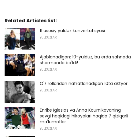
Related Articles list:
11 asosiy yulduz konvertatsiyasi
YULDUZLAR
Ajablanadigan: 10-yulduz, bu erda sahnada
sharmanda bo'ldi!
YULDUZLAR
O'z rollaridan nafratlanadigan 10ta aktyor
YULDUZLAR
Enrike Iglesias va Anna Kournikovaning
sevgi haqidagi hikoyalari haqida 7 qiziqarli
ma'lumotlar
YULDUZLAR