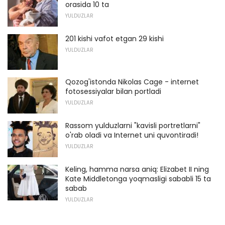
orasida 10 ta
YULDUZLAR
201 kishi vafot etgan 29 kishi
YULDUZLAR
Qozog'istonda Nikolas Cage - internet
fotosessiyalar bilan portladi
YULDUZLAR
Rassom yulduzlarni "kavisli portretlarni"
o'rab oladi va Internet uni quvontiradi!
YULDUZLAR
Keling, hamma narsa aniq: Elizabet II ning
Kate Middletonga yoqmasligi sababli 15 ta
sabab
YULDUZLAR