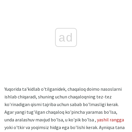
ad
Yuqorida ta'kidlab o'tilganidek, chaqaloq doimo nasoslarni
ishlab chiqaradi, shuning uchun chaqaloqning tez-tez
ko'rinadigan qismi tajriba uchun sabab bo'lmasligi kerak.
Agar yangi tug'ilgan chaqaloq ko'pincha yaramas bo'lsa,
unda aralashuv mavjud bo'lsa, u ko'pik bo'lsa ,
yashil rangga
yoki o'tkir va yoqimsiz hidga ega bo'lishi kerak. Ayniqsa tana