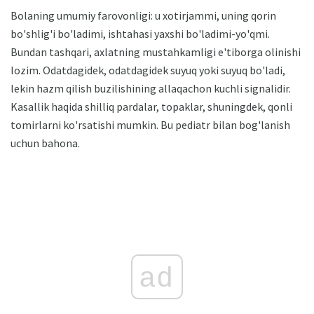
Bolaning umumiy farovonligi: u xotirjammi, uning qorin
bo'shlig'i bo'ladimi, ishtahasi yaxshi bo'ladimi-yo'qmi.
Bundan tashqari, axlatning mustahkamligi e'tiborga olinishi
lozim. Odatdagidek, odatdagidek suyuq yoki suyuq bo'ladi,
lekin hazm qilish buzilishining allaqachon kuchli signalidir.
Kasallik haqida shilliq pardalar, topaklar, shuningdek, qonli
tomirlarni ko'rsatishi mumkin. Bu pediatr bilan bog'lanish
uchun bahona.
ad