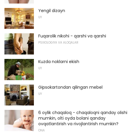
Yengil dizayn
UY
Fuqarolik nikohi - qarshi va qarshi
PSIXOLOGIYA VA ALOQALAR
Kuzda noklarni ekish
UY
Gipsokartondan qilingan mebel
UY
6 oylik chaqaloq - chaqaloqni qanday olishi
mumkin, olti oyda bolani qanday
ovqatlantirish va rivojlantirish mumkin?
ONA