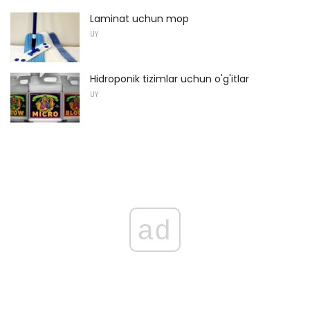
Laminat uchun mop
UY
Hidroponik tizimlar uchun o'g'itlar
UY
ad