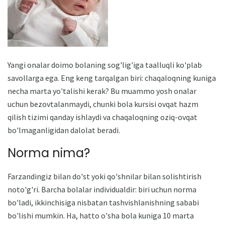
Yangi onalar doimo bolaning sog'lig'iga taalluqli ko'plab
savollarga ega. Eng keng tarqalgan biri: chaqaloqning kuniga
necha marta yo'talishi kerak? Bu muammo yosh onalar
uchun bezovtalanmaydi, chunki bola kursisi ovqat hazm
qilish tizimi qanday ishlaydi va chaqaloqning oziq-ovqat
bo'lmaganligidan dalolat beradi.
Norma nima?
Farzandingiz bilan do'st yoki qo'shnilar bilan solishtirish
noto'g'ri. Barcha bolalar individualdir: biri uchun norma
bo'ladi, ikkinchisiga nisbatan tashvishlanishning sababi
bo'lishi mumkin. Ha, hatto o'sha bola kuniga 10 marta