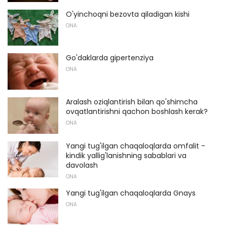
O'yinchoqni bezovta qiladigan kishi
ONA
Go'daklarda gipertenziya
ONA
Aralash oziqlantirish bilan qo'shimcha
ovqatlantirishni qachon boshlash kerak?
ONA
Yangi tug'ilgan chaqaloqlarda omfalit -
kindik yallig'lanishning sabablari va
davolash
ONA
Yangi tug'ilgan chaqaloqlarda Gnays
ONA