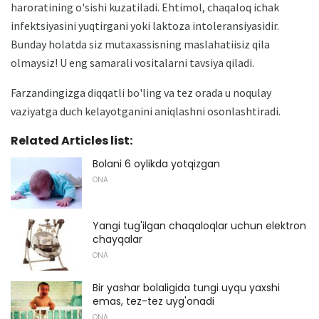
haroratining o'sishi kuzatiladi. Ehtimol, chaqaloq ichak
infektsiyasini yuqtirgani yoki laktoza intoleransiyasidir.
Bunday holatda siz mutaxassisning maslahatiisiz qila
olmaysiz! U eng samarali vositalarni tavsiya qiladi.
Farzandingizga diqqatli bo'ling va tez orada u noqulay
vaziyatga duch kelayotganini aniqlashni osonlashtiradi.
Related Articles list:
Bolani 6 oylikda yotqizgan
ONA
Yangi tug'ilgan chaqaloqlar uchun elektron
chayqalar
ONA
Bir yashar bolaligida tungi uyqu yaxshi
emas, tez-tez uyg'onadi
ONA