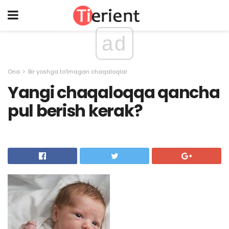
ad
Ona
Bir yoshga to'lmagan chaqaloqlar
Yangi chaqaloqqa qancha
pul berish kerak?