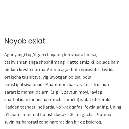
Noyob axlat
Agar yangi tug'ilgan chaqaloq biroz xafa bo'lsa,
tashvishlanishga shoshilmang. Hatto emizikli bolada ham
bir kun kreslo norma. Ammo agar bola noxushlik davrida
ortiqcha tuzhitsya, yig'layotgan bo'lsa, bola
konstipatsiyalanadi. Muammoni bartaraf etish uchun
zararsiz mahsulotlarni (zig'ir, zaytun moyi, lavlagi
sharbatidan bir necha tomchi tomchi) ishlatish kerak.
Haddan tashqari hollarda, ko'krak qafasi foydalaning. Uning
o'lchami minimal bo'lishi kerak - 30 ml gacha. Plomba
suvining harorati xona haroratidan bir oz issiqroq.