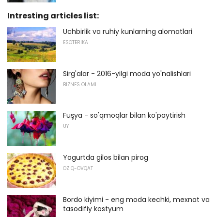
Intresting articles list:
Uchbirlik va ruhiy kunlarning alomatlari
ESOTERIKA
Sirg'alar - 2016-yilgi moda yo'nalishlari
BIZNES OLAMI
Fuşya - so'qmoqlar bilan ko'paytirish
UY
Yogurtda gilos bilan pirog
OZIQ-OVQAT
Bordo kiyimi - eng moda kechki, mexnat va
tasodifiy kostyum