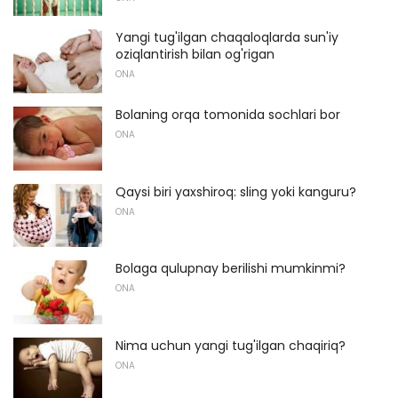
Yangi tug'ilgan chaqaloqlarda sun'iy
oziqlantirish bilan og'rigan
ONA
Bolaning orqa tomonida sochlari bor
ONA
Qaysi biri yaxshiroq: sling yoki kanguru?
ONA
Bolaga qulupnay berilishi mumkinmi?
ONA
Nima uchun yangi tug'ilgan chaqiriq?
ONA