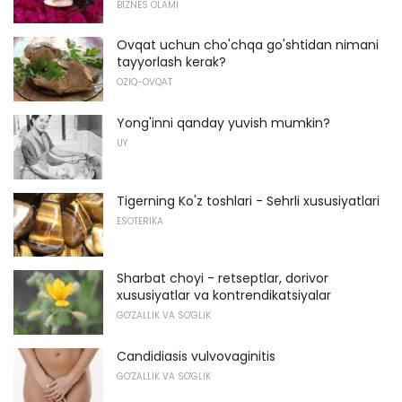
BIZNES OLAMI
Ovqat uchun cho'chqa go'shtidan nimani
tayyorlash kerak?
OZIQ-OVQAT
Yong'inni qanday yuvish mumkin?
UY
Tigerning Ko'z toshlari - Sehrli xususiyatlari
ESOTERIKA
Sharbat choyi - retseptlar, dorivor
xususiyatlar va kontrendikatsiyalar
GO'ZALLIK VA SO'GLIK
Candidiasis vulvovaginitis
GO'ZALLIK VA SO'GLIK