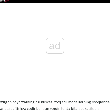
ad
ilgan poyafzalning asl nusxasi yo'q edi: modellarning oyoqlarida
anbai bo'lishga qodir bo'lgan yorqin lenta bilan bezatilgan.