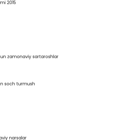
mi 2015
hun zamonaviy sartaroshlar
lan soch turmush
viy narsalar