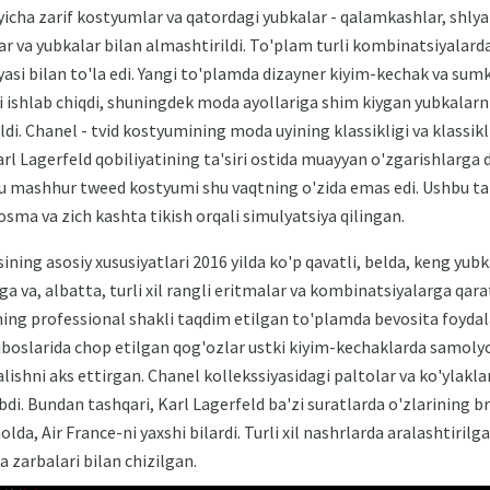
icha zarif kostyumlar va qatordagi yubkalar - qalamkashlar, shlyapa
lar va yubkalar bilan almashtirildi. To'plam turli kombinatsiyalard
asi bilan to'la edi. Yangi to'plamda dizayner kiyim-kechak va sum
 ishlab chiqdi, shuningdek moda ayollariga shim kiygan yubkalarni 
ildi. Chanel - tvid kostyumining moda uyining klassikligi va klassik
arl Lagerfeld qobiliyatining ta'siri ostida muayyan o'zgarishlarga 
bu mashhur tweed kostyumi shu vaqtning o'zida emas edi. Ushbu t
sma va zich kashta tikish orqali simulyatsiya qilingan.
ning asosiy xususiyatlari 2016 yilda ko'p qavatli, belda, keng yubk
ga va, albatta, turli xil rangli eritmalar va kombinatsiyalarga qa
ing professional shakli taqdim etilgan to'plamda bevosita foyda
oslarida chop etilgan qog'ozlar ustki kiyim-kechaklarda samolyot
'nalishni aks ettirgan. Chanel kollekssiyasidagi paltolar va ko'ylak
i. Bundan tashqari, Karl Lagerfeld ba'zi suratlarda o'zlarining bren
da, Air France-ni yaxshi bilardi. Turli xil nashrlarda aralashtirilg
 zarbalari bilan chizilgan.