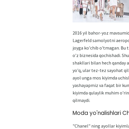
2016 yil bahor-yoz mavsumid
Lagerfeld samolyotni aeropor
joyga ko'chib o'tmagan. Bu 
o'z biznesida qochishadi. Sh
shakllari bilan hech qanday 
yo'q, ular tez-tez sayohat q
ayol unga mos kiyimda uchish
yashayapmiz va faqat bir kun
kiyimda qulaylik muhim o'rin 
qilmaydi.
Moda yo'nalishlari C
"Chanel" ning ayollar kiyiml