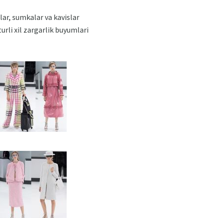
ar, sumkalar va kavislar
urli xil zargarlik buyumlari