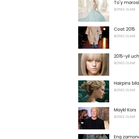
To'y marosi
BIZNES OLAMI
Coat 2015
BIZNES OLAMI
2015-yil uc
BIZNES OLAMI
Hairpins bi
BIZNES OLAMI
Maykl Kors
BIZNES OLAMI
Eng zamona