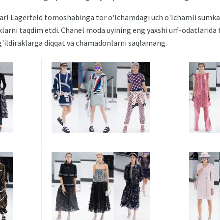
arl Lagerfeld tomoshabinga tor o'lchamdagi uch o'lchamli sumkal
yuklarni taqdim etdi. Chanel moda uyining eng yaxshi urf-odatlarida t
i g'ildiraklarga diqqat va chamadonlarni saqlamang.