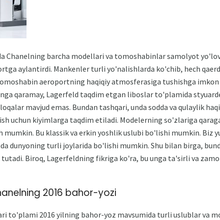
a Chanelning barcha modellari va tomoshabinlar samolyot yo'lovch
tga aylantirdi. Mankenler turli yo'nalishlarda ko'chib, hech qae
tomoshabin aeroportning haqiqiy atmosferasiga tushishga imkon 
unga qaramay, Lagerfeld taqdim etgan liboslar to'plamida styuarde
aloqalar mavjud emas. Bundan tashqari, unda sodda va qulaylik ha
ilish uchun kiyimlarga taqdim etiladi. Modelerning so'zlariga qara
 mumkin. Bu klassik va erkin yoshlik uslubi bo'lishi mumkin. Biz y
da dunyoning turli joylarida bo'lishi mumkin. Shu bilan birga, bu
tutadi. Biroq, Lagerfeldning fikriga ko'ra, bu unga ta'sirli va zamo
hanelning 2016 bahor-yozi
ari to'plami 2016 yilning bahor-yoz mavsumida turli uslublar va mo