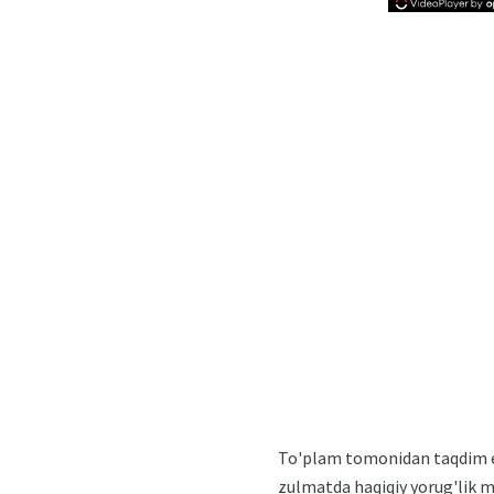
To'plam tomonidan taqdim et
zulmatda haqiqiy yorug'lik m