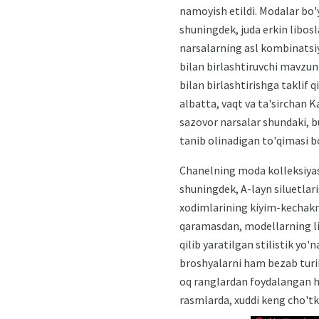
namoyish etildi. Modalar bo'y
shuningdek, juda erkin libos
narsalarning asl kombinatsiy
bilan birlashtiruvchi mavzuni
bilan birlashtirishga taklif q
albatta, vaqt va ta'sirchan K
sazovor narsalar shundaki, 
tanib olinadigan to'qimasi bo
Chanelning moda kolleksiyasi
shuningdek, A-layn siluetlari
xodimlarining kiyim-kechakn
qaramasdan, modellarning lib
qilib yaratilgan stilistik yo
broshyalarni ham bezab turibd
oq ranglardan foydalangan hol
rasmlarda, xuddi keng cho'tka