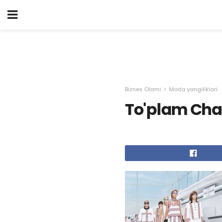
Biznes Olami
Moda yangiliklari
To'plam Cha