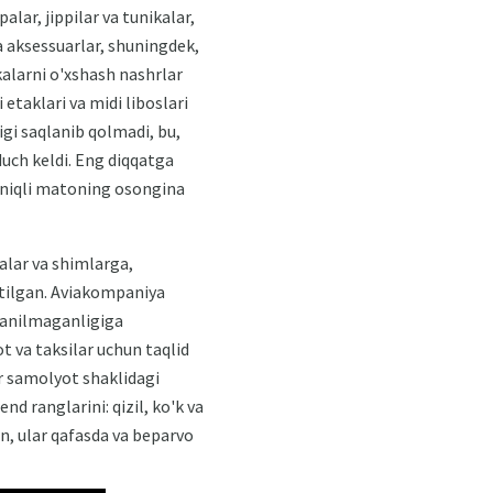
lar, jippilar va tunikalar,
a aksessuarlar, shuningdek,
kalarni o'xshash nashrlar
etaklari va midi liboslari
ligi saqlanib qolmadi, bu,
duch keldi. Eng diqqatga
aniqli matoning osongina
alar va shimlarga,
ratilgan. Aviakompaniya
lanilmaganligiga
 va taksilar uchun taqlid
lar samolyot shaklidagi
d ranglarini: qizil, ko'k va
an, ular qafasda va beparvo