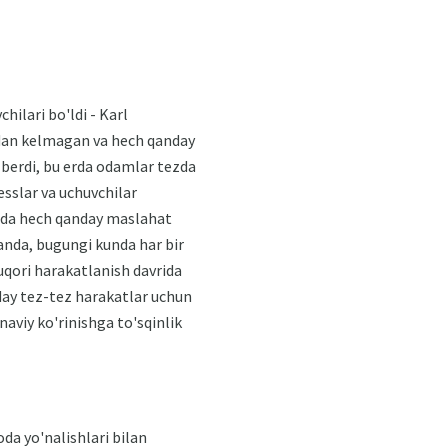
ilari bo'ldi - Karl
rdan kelmagan va hech qanday
berdi, bu erda odamlar tezda
sslar va uchuvchilar
qida hech qanday maslahat
ganda, bugungi kunda har bir
uqori harakatlanish davrida
nday tez-tez harakatlar uchun
naviy ko'rinishga to'sqinlik
da yo'nalishlari bilan