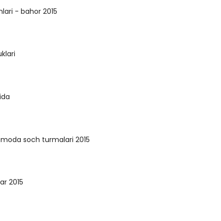
lari - bahor 2015
klari
ida
 moda soch turmalari 2015
ar 2015