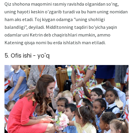
Qiz shohona maqomini rasmiy ravishda olganidan so'ng,
uning hayoti keskin o'zgarib turadi va bu ham uning nomidan
ham aks etadi. Toj kiygan odamga "uning shohligi
balandligi", deyiladi. Middltonning taqdiri bo'yicha yaqin
odamlar uni Ketrin deb chaqirishlari mumkin, ammo
Katening qisqa nomi bu erda ishlatish man etiladi.
5. Ofis ishi - yo'q