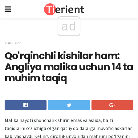
ad
Yulduzlar
Qo'rqinchli kishilar ham:
Angliya malika uchun 14 ta
muhim taqiq
Malika hayoti shunchalik shirin emas va aslida, ba'zi
taqiqlarni o'z ichiga olgan qat'iy qoidalarga muvofiq askarlar
kabi yashaydi. Keling, qirollik unvonidan mahrum bo'lganini