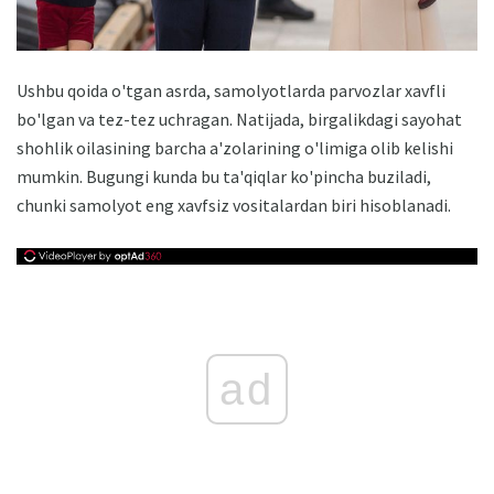
Ushbu qoida o'tgan asrda, samolyotlarda parvozlar xavfli
bo'lgan va tez-tez uchragan. Natijada, birgalikdagi sayohat
shohlik oilasining barcha a'zolarining o'limiga olib kelishi
mumkin. Bugungi kunda bu ta'qiqlar ko'pincha buziladi,
chunki samolyot eng xavfsiz vositalardan biri hisoblanadi.
ad