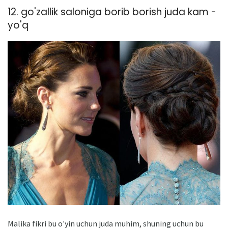
12. go'zallik saloniga borib borish juda kam -
yo'q
Malika fikri bu o'yin uchun juda muhim, shuning uchun bu