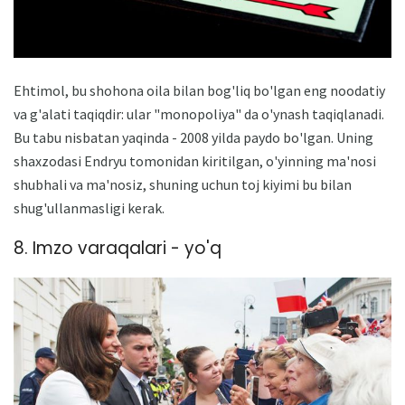
Ehtimol, bu shohona oila bilan bog'liq bo'lgan eng noodatiy
va g'alati taqiqdir: ular "monopoliya" da o'ynash taqiqlanadi.
Bu tabu nisbatan yaqinda - 2008 yilda paydo bo'lgan. Uning
shaxzodasi Endryu tomonidan kiritilgan, o'yinning ma'nosi
shubhali va ma'nosiz, shuning uchun toj kiyimi bu bilan
shug'ullanmasligi kerak.
8. Imzo varaqalari - yo'q