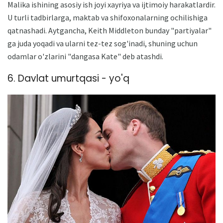
Malika ishining asosiy ish joyi xayriya va ijtimoiy harakatlardir.
U turli tadbirlarga, maktab va shifoxonalarning ochilishiga
qatnashadi. Aytgancha, Keith Middleton bunday "partiyalar"
ga juda yoqadi va ularni tez-tez sog'inadi, shuning uchun
odamlar o'zlarini "dangasa Kate" deb atashdi.
6. Davlat umurtqasi - yo'q