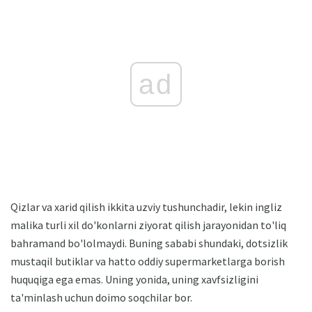
ad
Qizlar va xarid qilish ikkita uzviy tushunchadir, lekin ingliz
malika turli xil do'konlarni ziyorat qilish jarayonidan to'liq
bahramand bo'lolmaydi. Buning sababi shundaki, dotsizlik
mustaqil butiklar va hatto oddiy supermarketlarga borish
huquqiga ega emas. Uning yonida, uning xavfsizligini
ta'minlash uchun doimo soqchilar bor.