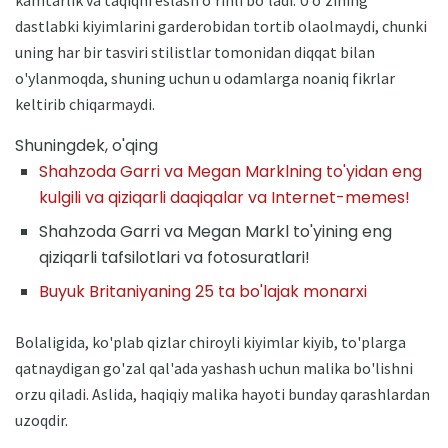
dastlabki kiyimlarini garderobidan tortib olaolmaydi, chunki
uning har bir tasviri stilistlar tomonidan diqqat bilan
o'ylanmoqda, shuning uchun u odamlarga noaniq fikrlar
keltirib chiqarmaydi.
Shuningdek, o'qing
Shahzoda Garri va Megan Marklning to'yidan eng
kulgili va qiziqarli daqiqalar va Internet-memes!
Shahzoda Garri va Megan Markl to'yining eng
qiziqarli tafsilotlari va fotosuratlari!
Buyuk Britaniyaning 25 ta bo'lajak monarxi
Bolaligida, ko'plab qizlar chiroyli kiyimlar kiyib, to'plarga
qatnaydigan go'zal qal'ada yashash uchun malika bo'lishni
orzu qiladi. Aslida, haqiqiy malika hayoti bunday qarashlardan
uzoqdir.