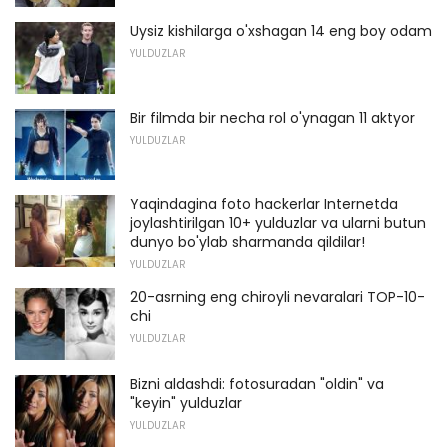
Uysiz kishilarga o'xshagan 14 eng boy odam
YULDUZLAR
Bir filmda bir necha rol o'ynagan 11 aktyor
YULDUZLAR
Yaqindagina foto hackerlar Internetda
joylashtirilgan 10+ yulduzlar va ularni butun
dunyo bo'ylab sharmanda qildilar!
YULDUZLAR
20-asrning eng chiroyli nevaralari TOP-10-
chi
YULDUZLAR
Bizni aldashdi: fotosuradan "oldin" va
"keyin" yulduzlar
YULDUZLAR