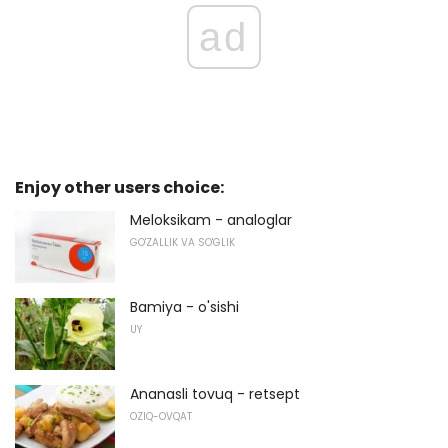
ad
Enjoy other users choice:
Meloksikam - analoglar
GO'ZALLIK VA SO'GLIK
Bamiya - o'sishi
UY
Ananasli tovuq - retsept
OZIQ-OVQAT