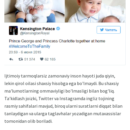
Ijtimoiy tarmoqlarsiz zamonaviy inson hayoti juda qiyin,
lekin qirol oilasi shaxsiy hisobga ega bo'lmaydi. Bu shaxsiy
ma'lumotlarning ommaviyligi bo'lmasligi bilan bog'liq.
Ta'kidlash joizki, Twitter va Instagramda ingliz tojining
rasmiy sahifalari mavjud, biroq ularni suratlarni diqqat bilan
tanlaydigan va ularga taglavhalar yozadigan mutaxassislar
tomonidan olib boriladi.