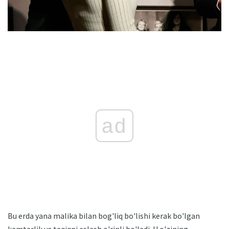
ad
Bu erda yana malika bilan bog'liq bo'lishi kerak bo'lgan
kamtarlik va taqiqni eslash o'rinli bo'ladi. U o'zining