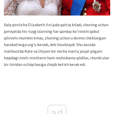
Xalq qirolicha Elizabeth IIni juda qattiq biladi, shuning uchun
jamiyatda his-tuyg'ularning har qanday ko'rinishi qabul
qilinishi mumkin emas, shuning uchun u doimo cheklangan
harakatlarga urg'u beradi, deb hisoblaydi. Shu asosda
matbuotda Kate va Uilyam bir necha marta janjal qilgani
haqidagi mish-mishlarni ham muhokama qildilar, chunki ular
bir-biridan ochiqchasiga chiqib ketish kerak edi.
ad