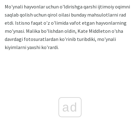
Mo'ynali hayvonlar uchun o'ldirishga qarshi ijtimoiy oqimni
saqlab qolish uchun qirol oilasi bunday mahsulotlarni rad
etdi. Istisno faqat o'z o'limida vafot etgan hayvonlarning
mo'ynasi. Malika bo'lishdan oldin, Kate Middleton o'sha
davrdagi fotosuratlardan ko'rinib turibdiki, mo'ynali
kiyimlarni yaxshi ko'rardi.
ad