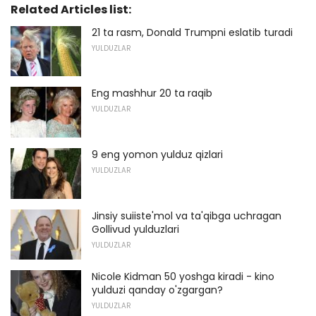
Related Articles list:
21 ta rasm, Donald Trumpni eslatib turadi
YULDUZLAR
Eng mashhur 20 ta raqib
YULDUZLAR
9 eng yomon yulduz qizlari
YULDUZLAR
Jinsiy suiiste'mol va ta'qibga uchragan
Gollivud yulduzlari
YULDUZLAR
Nicole Kidman 50 yoshga kiradi - kino
yulduzi qanday o'zgargan?
YULDUZLAR