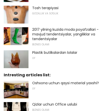
Tosh terapiyasi
GO'ZALLIK VA SO'GLIK
2017 yilning kuzida moda poyafzallari -
mavjud tendentsiyalar, yangiliklar va
tendentsiyalar
BIZNES OLAMI
Plastik butilkalardan lolalar
UY
Intresting articles list:
Oshxona uchun qaysi material yaxshi?
UY
Qizlar uchun Office uslubi
BIZNES OLAMI