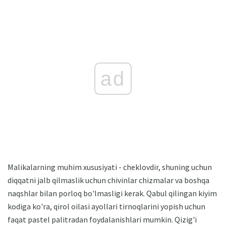
ad
Malikalarning muhim xususiyati - cheklovdir, shuning uchun
diqqatni jalb qilmaslik uchun chivinlar chizmalar va boshqa
naqshlar bilan porloq bo'lmasligi kerak. Qabul qilingan kiyim
kodiga ko'ra, qirol oilasi ayollari tirnoqlarini yopish uchun
faqat pastel palitradan foydalanishlari mumkin. Qizig'i