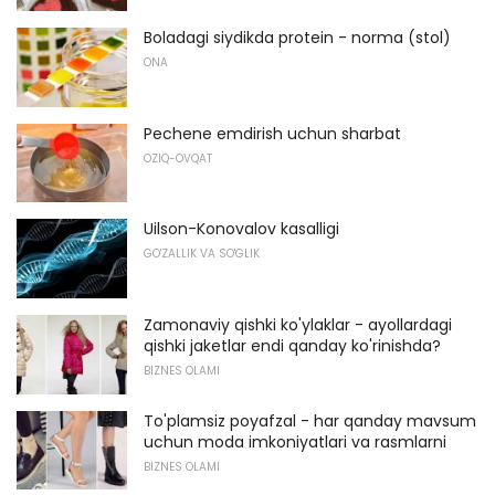
Boladagi siydikda protein - norma (stol)
ONA
Pechene emdirish uchun sharbat
OZIQ-OVQAT
Uilson-Konovalov kasalligi
GO'ZALLIK VA SO'GLIK
Zamonaviy qishki ko'ylaklar - ayollardagi
qishki jaketlar endi qanday ko'rinishda?
BIZNES OLAMI
To'plamsiz poyafzal - har qanday mavsum
uchun moda imkoniyatlari va rasmlarni
BIZNES OLAMI