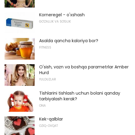
Korneregel - o'xshash
GO'ZALLIK VA SO'GLIK
Asalda qancha kaloriya bor?
FITNESS
O'sish, vazn va boshqa parametrlar Amber
Hurd
YULDUZLAR
Tishlarini tishlash uchun bolani qanday
tarbiyalash kerak?
ONA
Kek-qalblar
OZIQ-OVQAT