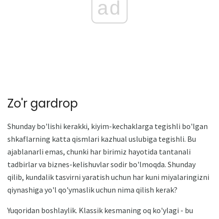
ad
Zo'r gardrop
Shunday bo'lishi kerakki, kiyim-kechaklarga tegishli bo'lgan
shkaflarning katta qismlari kazhual uslubiga tegishli. Bu
ajablanarli emas, chunki har birimiz hayotida tantanali
tadbirlar va biznes-kelishuvlar sodir bo'lmoqda. Shunday
qilib, kundalik tasvirni yaratish uchun har kuni miyalaringizni
qiynashiga yo'l qo'ymaslik uchun nima qilish kerak?
Yuqoridan boshlaylik. Klassik kesmaning oq ko'ylagi - bu