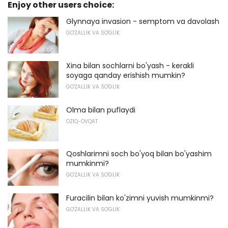
Enjoy other users choice:
Glynnaya invasion - semptom va davolash
GO'ZALLIK VA SO'GLIK
Xina bilan sochlarni bo'yash - kerakli
soyaga qanday erishish mumkin?
GO'ZALLIK VA SO'GLIK
Olma bilan puflaydi
OZIQ-OVQAT
Qoshlarimni soch bo'yoq bilan bo'yashim
mumkinmi?
GO'ZALLIK VA SO'GLIK
Furacilin bilan ko'zimni yuvish mumkinmi?
GO'ZALLIK VA SO'GLIK