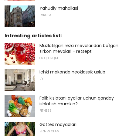
Yahudiy mahallasi
EVROPA
Intresting articles list:
Muzlatilgan reza mevalaridan bo'lgan
zirkon mevalari - retsept
OZIQ-OVQAT
Ichki makonda neoklassik uslub
UY
Folik kislotani ayollar uchun qanday
ishlatish mumkin?
FITNESS
Gottex mayadlari
BIZNES OLAMI