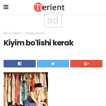
ad
Biznes Olami
Uslubiy darslar
Kiyim bo'lishi kerak