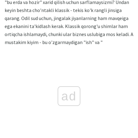
"bu erda va hozir" xarid qilish uchun sarflamaysizmi? Undan
keyin beshta cho'ntakli klassik - tekis ko'k rangli jinsiga
qarang. Odil sud uchun, jingalak jiyanlarning ham mavqeiga
ega ekanini ta'kidlash kerak. Klassik qorong'u shimlar ham
ortiqcha ishlamaydi, chunki ular biznes uslubiga mos keladi. A
mustakim kiyim - bu o'zgarmaydigan "ish" va "
ad