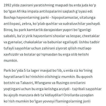
1992 yilda zaxirani yaratishning maqsadi bu erda juda ko'p
bo'lgan Afrika impala antilopalarini saqlash g'oyasi edi.
Boshqa hayvonlarning parki - hipopotamuslar, sitatunga
antilopasi, zebra, ko'plab qushlar va sudraluvchilar yashaydi.
Biroq, bu park kamtarlik darajasidan yuqori bo'lganligi
sababli, ba'zi yirik hayvonlarni shoxlar va leopar, cheetaklar
va gyenalar, chakalaklar va babunlar egallaydi. Ushbu tadbir
tufayli sayyohlar uchun zahirani ziyorat qilish mutlaqo
xavfsizdir va bolalar qo'rqmasdan bu erga olib kelishi
mumkin.
Park bo'yida 5 ta lager mavjud bo'lib, u erda siz ko'lning
hayratlanarli ko'rinishini olishingiz mumkin. Bu quyosh
botishi va Takaviri, Mfangano va Rusingo orollarini
yoqtirgani uchun bu erga kelishga arziydi - tajribali sayyohlar
bu ajoyib manzara deb ta'kidlaydilar! Orollarda uzoqdan
ko'rish mumkin bo'lgan yovvoyi flamingolarning jonli