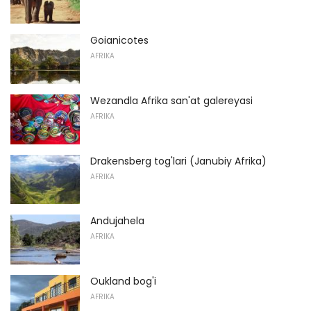
Goianicotes
AFRIKA
Wezandla Afrika san'at galereyasi
AFRIKA
Drakensberg tog'lari (Janubiy Afrika)
AFRIKA
Andujahela
AFRIKA
Oukland bog'i
AFRIKA