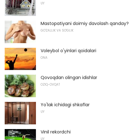
UY
Mastopatiyani doimiy davolash qanday?
GO'ZALLIK VA SO'GLIK
Voleybol o'yinlari qoidalari
ONA
Qovoqdan olingan idishlar
OZIQ-OVQAT
Yo'lak ichidagi shkaflar
UY
Vinil rekordchi
UY