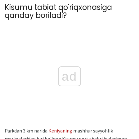
Kisumu tabiat qo'riqxonasiga
qanday boriladi?
ad
Parkdan 3 km narida
Keniyaning
mashhur sayyohlik
markazlaridan biri bo'lgan Kisumu port shahri joylashgan.