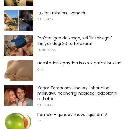
Qizlar Krishtianu Ronaldu
YULDUZLAR
"Yo'qotilgan do'zaxga, selülit taksiga!"
Seriyasidagi 20 ta fotosurat.
BIZNES OLAMI
Homiladorlik paytida ko'krak qafasi buziladi
ONA
Yegor Tarabasov Lindsay Lohanning
moliyaviy nochorligi haqidagi iddaolarini
rad etadi
YULDUZLAR
Pomelo - qanday mevali gibridmi?
UY