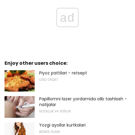
ad
Enjoy other users choice:
Piyoz pattilari - retsept
OZIQ-OVQAT
Papillomni lazer yordamida olib tashlash -
natijalar
GO'ZALLIK VA SO'GLIK
Yozgi ayollar kurtkalari
BIZNES OLAMI