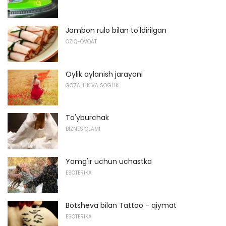
Jambon rulo bilan to'ldirilgan
OZIQ-OVQAT
Oylik aylanish jarayoni
GO'ZALLIK VA SO'GLIK
To'yburchak
BIZNES OLAMI
Yomg'ir uchun uchastka
ESOTERIKA
Botsheva bilan Tattoo - qiymat
ESOTERIKA