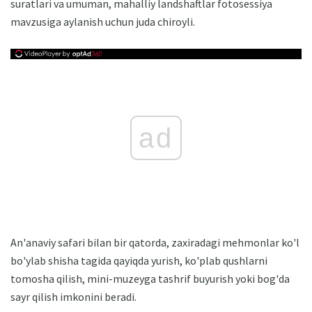
suratlari va umuman, mahalliy landshaftlar fotosessiya
mavzusiga aylanish uchun juda chiroyli.
ad
An'anaviy safari bilan bir qatorda, zaxiradagi mehmonlar ko'l
bo'ylab shisha tagida qayiqda yurish, ko'plab qushlarni
tomosha qilish, mini-muzeyga tashrif buyurish yoki bog'da
sayr qilish imkonini beradi.