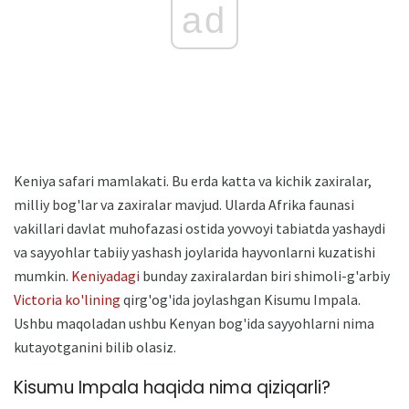
ad
Keniya safari mamlakati. Bu erda katta va kichik zaxiralar,
milliy bog'lar va zaxiralar mavjud. Ularda Afrika faunasi
vakillari davlat muhofazasi ostida yovvoyi tabiatda yashaydi
va sayyohlar tabiiy yashash joylarida hayvonlarni kuzatishi
mumkin.
Keniyadagi
bunday zaxiralardan biri shimoli-g'arbiy
Victoria ko'lining
qirg'og'ida joylashgan Kisumu Impala.
Ushbu maqoladan ushbu Kenyan bog'ida sayyohlarni nima
kutayotganini bilib olasiz.
Kisumu Impala haqida nima qiziqarli?