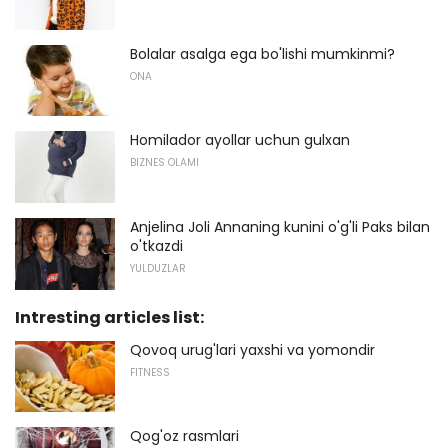
Bolalar asalga ega bo'lishi mumkinmi?
ONA
Homilador ayollar uchun gulxan
BIZNES OLAMI
Anjelina Joli Annaning kunini o'g'li Paks bilan
o'tkazdi
YULDUZLAR
Intresting articles list:
Qovoq urug'lari yaxshi va yomondir
FITNESS
Qog'oz rasmlari