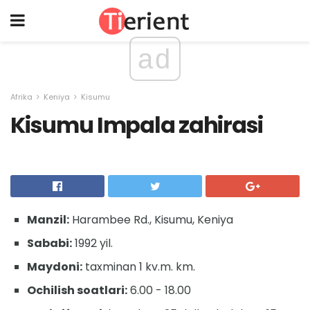
ad
Afrika
Keniya
Kisumu
Kisumu Impala zahirasi
Manzil:
Harambee Rd., Kisumu, Keniya
Sababi:
1992 yil.
Maydoni:
taxminan 1 kv.m. km.
Ochilish soatlari:
6.00 - 18.00