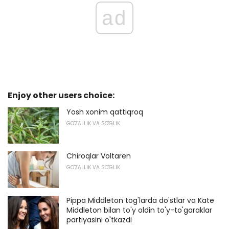
ad
Enjoy other users choice:
Yosh xonim qattiqroq
GO'ZALLIK VA SO'GLIK
Chiroqlar Voltaren
GO'ZALLIK VA SO'GLIK
Pippa Middleton tog'larda do'stlar va Kate
Middleton bilan to'y oldin to'y-to'garaklar
partiyasini o'tkazdi