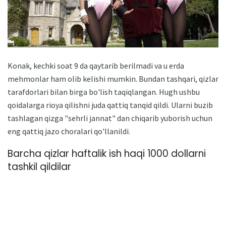
Konak, kechki soat 9 da qaytarib berilmadi va u erda
mehmonlar ham olib kelishi mumkin. Bundan tashqari, qizlar
tarafdorlari bilan birga bo'lish taqiqlangan. Hugh ushbu
qoidalarga rioya qilishni juda qattiq tanqid qildi. Ularni buzib
tashlagan qizga "sehrli jannat" dan chiqarib yuborish uchun
eng qattiq jazo choralari qo'llanildi.
Barcha qizlar haftalik ish haqi 1000 dollarni
tashkil qildilar