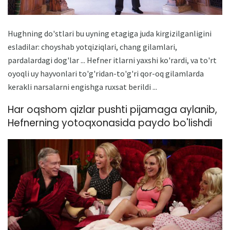
Hughning do'stlari bu uyning etagiga juda kirgizilganligini
esladilar: choyshab yotqiziqlari, chang gilamlari,
pardalardagi dog'lar ... Hefner itlarni yaxshi ko'rardi, va to'rt
oyoqli uy hayvonlari to'g'ridan-to'g'ri qor-oq gilamlarda
kerakli narsalarni engishga ruxsat berildi ...
Har oqshom qizlar pushti pijamaga aylanib,
Hefnerning yotoqxonasida paydo bo'lishdi