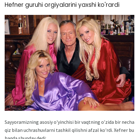
Hefner guruhi orgiyalarini yaxshi ko'rardi
Sayyoramizning asosiy o'yinchisi bir vaqtning o'zida bir necha
qiz bilan uchrashuvlarni tashkil qilishni afzal ko'rdi. Xefner bu
haqda shunday dedi: