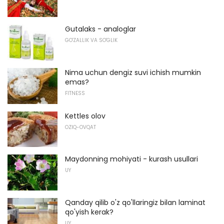
Gutalaks - analoglar
GO'ZALLIK VA SO'GLIK
Nima uchun dengiz suvi ichish mumkin
emas?
FITNESS
Kettles olov
OZIQ-OVQAT
Maydonning mohiyati - kurash usullari
UY
Qanday qilib o'z qo'llaringiz bilan laminat
qo'yish kerak?
UY