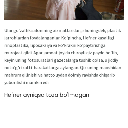
Ular go'zallik salonining xizmatlaridan, shuningdek, plastik
jarrohlardan foydalanganlar. Ko'pincha, Hefner kasalligi
rinoplastika, liposaksiya va ko'krakni ko'paytirishga
murojaat qildi. Agar jamoat joyida chiroyli qiz paydo bo'lib,
keyin uning fotosuratlari gazetalarga tushib qolsa, u jiddiy
noto'g'ri xatti-harakatlarga aylangan. Qiz uning maoshidan
mahrum qilinishi va hatto uydan doimiy ravishda chiqarib
yuborilishi mumkin edi.
Hefner ayniqsa toza bo'lmagan