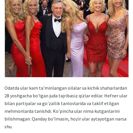
Odatda ular kam ta'minlangan oilalar va kichik shaharlardan
28 yoshgacha bo'lgan juda tajribasiz qizlar edilar. Hefner ular
bilan partiyalar va go'zallik tanlovlarida va taklif etilgan
mehmonlarda tanishdi. Ko'pincha ular nima kutganlarini
bilishmagan. Qanday bo'lmasin, hozir ular aytayotgan narsa
shu.