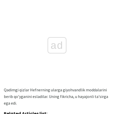
ad
Qadimgi qizlar Hefnerning ularga giyohvandlik moddalarini
berib qo'yganini esladilar. Uning fikricha, u hayajonli ta'sirga
ega edi.
Related Articles list: