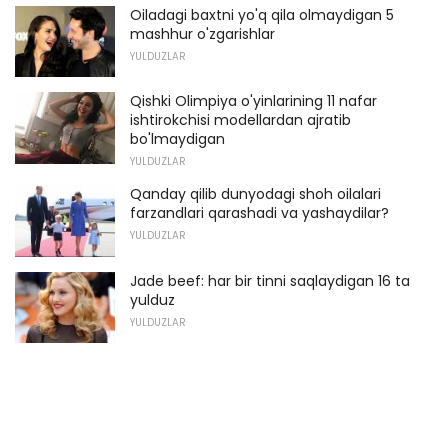
Oiladagi baxtni yo'q qila olmaydigan 5
mashhur o'zgarishlar
YULDUZLAR
Qishki Olimpiya o'yinlarining 11 nafar
ishtirokchisi modellardan ajratib
bo'lmaydigan
YULDUZLAR
Qanday qilib dunyodagi shoh oilalari
farzandlari qarashadi va yashaydilar?
YULDUZLAR
Jade beef: har bir tinni saqlaydigan 16 ta
yulduz
YULDUZLAR