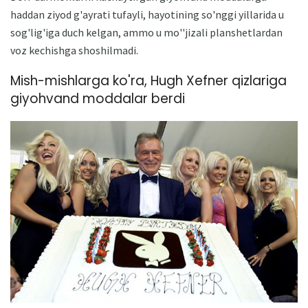
haddan ziyod g'ayrati tufayli, hayotining so'nggi yillarida u
sog'lig'iga duch kelgan, ammo u mo''jizali planshetlardan
voz kechishga shoshilmadi.
Mish-mishlarga ko'ra, Hugh Xefner qizlariga
giyohvand moddalar berdi