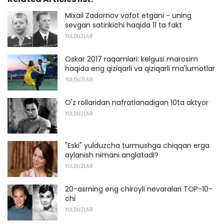
Mixail Zadornov vafot etgani - uning
sevgan satirikichi haqida 11 ta fakt
YULDUZLAR
Oskar 2017 raqamlari: kelgusi marosim
haqida eng qiziqarli va qiziqarli ma'lumotlar
YULDUZLAR
O'z rollaridan nafratlanadigan 10ta aktyor
YULDUZLAR
"Eski" yulduzcha turmushga chiqqan erga
aylanish nimani anglatadi?
YULDUZLAR
20-asrning eng chiroyli nevaralari TOP-10-
chi
YULDUZLAR