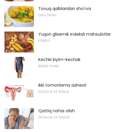
Tovuq qalblaridan sho'rva
OZIQ-OVQAT
Yuqori glisemik indeksli mahsulotlar
FITNESS
Kechki kiyim-kechak
BIZNES OLAMI
Ikki tomonlama adnexit
GO'ZALLIK VA SO'GLIK
Qattiq nafas olish
GO'ZALLIK VA SO'GLIK