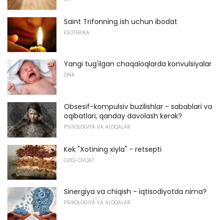
Saint Trifonning ish uchun ibodat
ESOTERIKA
Yangi tug'ilgan chaqaloqlarda konvulsiyalar
ONA
Obsesif-kompulsiv buzilishlar - sabablari va
oqibatlari, qanday davolash kerak?
PSIXOLOGIYA VA ALOQALAR
Kek "Xotining xiyla" - retsepti
OZIQ-OVQAT
Sinergiya va chiqish - iqtisodiyotda nima?
PSIXOLOGIYA VA ALOQALAR