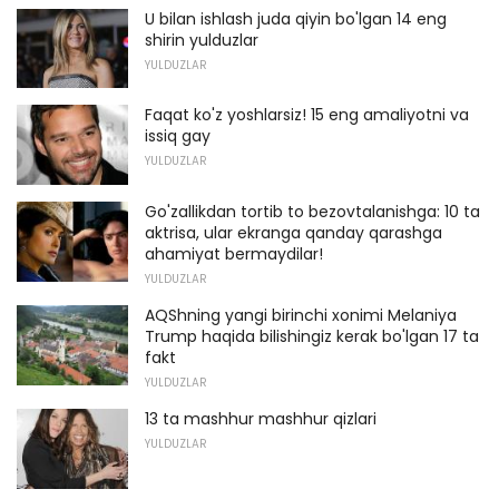
U bilan ishlash juda qiyin bo'lgan 14 eng
shirin yulduzlar
YULDUZLAR
Faqat ko'z yoshlarsiz! 15 eng amaliyotni va
issiq gay
YULDUZLAR
Go'zallikdan tortib to bezovtalanishga: 10 ta
aktrisa, ular ekranga qanday qarashga
ahamiyat bermaydilar!
YULDUZLAR
AQShning yangi birinchi xonimi Melaniya
Trump haqida bilishingiz kerak bo'lgan 17 ta
fakt
YULDUZLAR
13 ta mashhur mashhur qizlari
YULDUZLAR