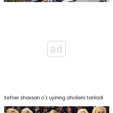
ad
Xefner shaxsan o'z uyining aholisini tanladi