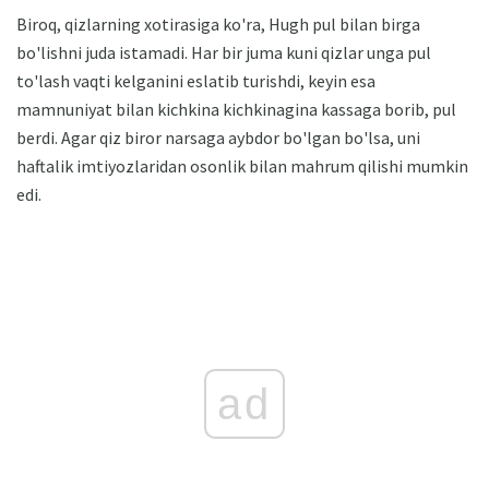
Biroq, qizlarning xotirasiga ko'ra, Hugh pul bilan birga
bo'lishni juda istamadi. Har bir juma kuni qizlar unga pul
to'lash vaqti kelganini eslatib turishdi, keyin esa
mamnuniyat bilan kichkina kichkinagina kassaga borib, pul
berdi. Agar qiz biror narsaga aybdor bo'lgan bo'lsa, uni
haftalik imtiyozlaridan osonlik bilan mahrum qilishi mumkin
edi.
ad