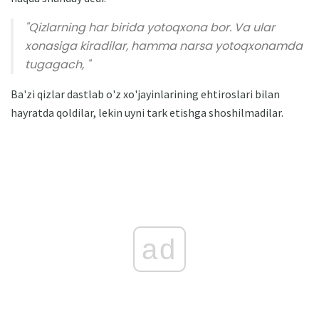
"Qizlarning har birida yotoqxona bor. Va ular
xonasiga kiradilar, hamma narsa yotoqxonamda
tugagach, "
Ba'zi qizlar dastlab o'z xo'jayinlarining ehtiroslari bilan
hayratda qoldilar, lekin uyni tark etishga shoshilmadilar.
ad