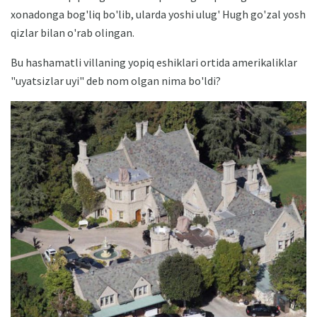
xonadonga bog'liq bo'lib, ularda yoshi ulug' Hugh go'zal yosh
qizlar bilan o'rab olingan.
Bu hashamatli villaning yopiq eshiklari ortida amerikaliklar
"uyatsizlar uyi" deb nom olgan nima bo'ldi?