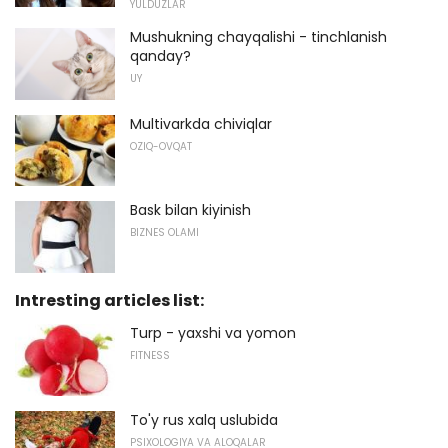
YULDUZLAR
Mushukning chayqalishi - tinchlanish
qanday?
UY
Multivarkda chiviqlar
OZIQ-OVQAT
Bask bilan kiyinish
BIZNES OLAMI
Intresting articles list:
Turp - yaxshi va yomon
FITNESS
To'y rus xalq uslubida
PSIXOLOGIYA VA ALOQALAR