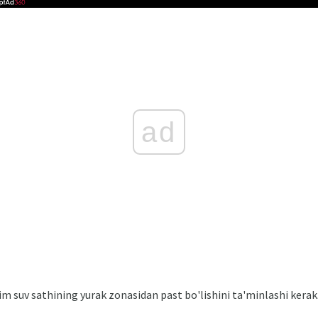
ad
im suv sathining yurak zonasidan past bo'lishini ta'minlashi kerak