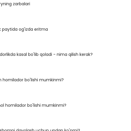
ning zarbalari
k paytida og'izda eritma
orlikda kasal bo'lib qoladi - nima qilish kerak?
homilador bo'lishi mumkinmi?
ol homilador bo'lishi mumkinmi?
homni davolash uchun undan ko'pmi?