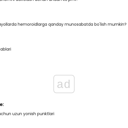
ayollarda hemoroidlarga qanday munosabatda bo'lish mumkin?
ablari
ad
e:
l uchun uzun yonish punktlari