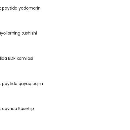
ik paytida yodomarin
yollarning tushishi
lida BDP xomilasi
ik paytida quyuq oqim
k davrida Rosehip