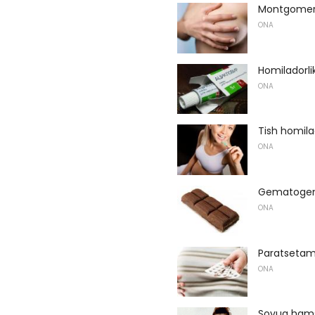
Montgomery
ONA
Homiladorli
ONA
Tish homilad
ONA
Gematogen 
ONA
Paratsetam
ONA
Sovuq hams