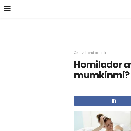
Ona
Homiladorlik
Homilador a
mumkinmi?