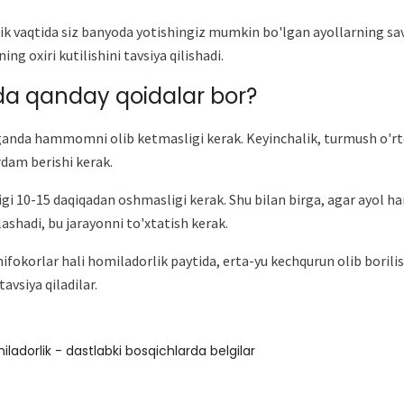
ik vaqtida siz banyoda yotishingiz mumkin bo'lgan ayollarning sa
ing oxiri kutilishini tavsiya qilishadi.
 qanday qoidalar bor?
olganda hammomni olib ketmasligi kerak. Keyinchalik, turmush o'r
rdam berishi kerak.
gi 10-15 daqiqadan oshmasligi kerak. Shu bilan birga, agar ayol
ashadi, bu jarayonni to'xtatish kerak.
ifokorlar hali homiladorlik paytida, erta-yu kechqurun olib borili
avsiya qiladilar.
iladorlik - dastlabki bosqichlarda belgilar