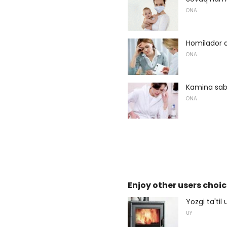
ONA
Homilador 
ONA
Kamina sab
ONA
Enjoy other users choic
Yozgi ta'ti
UY