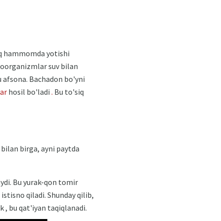
siq hammomda yotishi
roorganizmlar suv bilan
u afsona. Bachadon bo'yni
ar
hosil bo'ladi
.
Bu to'siq
bilan birga, ayni paytda
ydi. Bu yurak-qon tomir
stisno qiladi. Shunday qilib,
, bu qat'iyan taqiqlanadi.