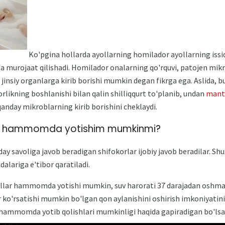
Ko'pgina hollarda ayollarning homilador ayollarning is
a murojaat qilishadi. Homilador onalarning qo'rquvi, patojen mik
insiy organlarga kirib borishi mumkin degan fikrga ega. Aslida, b
likning boshlanishi bilan qalin shilliqqurt to'planib, undan
mant
 qanday mikroblarning kirib borishini cheklaydi.
da hammomda yotishim mumkinmi?
y savoliga javob beradigan shifokorlar ijobiy javob beradilar. Shu 
dalariga e'tibor qaratiladi.
ollar hammomda yotishi mumkin, suv harorati 37 darajadan oshma
ir ko'rsatishi mumkin bo'lgan qon aylanishini oshirish imkoniyatini i
 hammomda yotib qolishlari mumkinligi haqida gapiradigan bo'lsak 