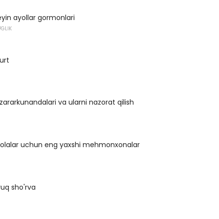
eyin ayollar gormonlari
'GLIK
urt
ararkunandalari va ularni nazorat qilish
bolalar uchun eng yaxshi mehmonxonalar
uq sho'rva