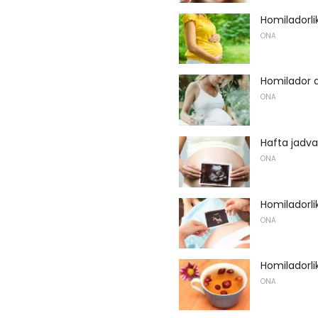
Homiladorl
ONA
Homilador a
ONA
Hafta jadva
ONA
Homiladorl
ONA
Homiladorli
ONA