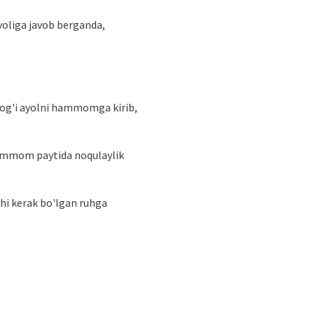
voliga javob berganda,
tog'i ayolni hammomga kirib,
 hammom paytida noqulaylik
shi kerak bo'lgan ruhga