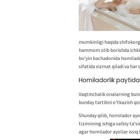
mumkinligi haqida shifokorg
hammom olib borishda ichki j
bo'yin bachadonida homilador
sifatida xizmat qiladi va har
Homiladorlik payti
Vaqtinchalik onalarning bunda
bunday tartibni o'tkazish qoi
Shunday qilib, homilador ay
tizimining ishiga salbiy ta's
agar homilador ayollar issiq