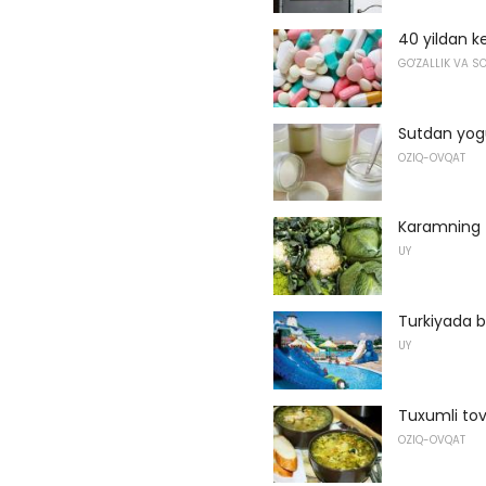
40 yildan k
GO'ZALLIK VA SO
Sutdan yog
OZIQ-OVQAT
Karamning z
UY
Turkiyada 
UY
Tuxumli tov
OZIQ-OVQAT