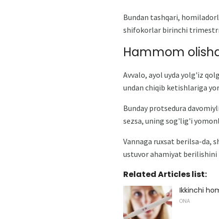
Bundan tashqari, homiladorl
shifokorlar birinchi trimestrn
Hammom olishda
Avvalo, ayol uyda yolg'iz q
undan chiqib ketishlariga yo
Bunday protsedura davomiyli
sezsa, uning sog'lig'i yomonl
Vannaga ruxsat berilsa-da, sh
ustuvor ahamiyat berilishini t
Related Articles list:
Ikkinchi hom
ONA