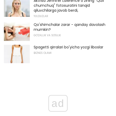
Aktrisa Jennifer Lawrence o'zining "Qizil
chumchuq" fotosuratini tanqid
qiluvchilarga javob berdi,
YULDUZLAR
Qo'shimchalar zarar - qanday davolash
mumkin?
GO'ZALLIK VA SO'GLIK
Spagetti qirralari bo'yicha yozgi liboslar
BIZNES OLAMI
ad