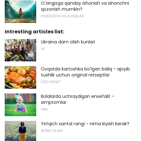
O'zingizga qanday ishonish va ishonchni
qozonish mumkin?
PSIXOLOGIYA VA ALOQALAR
Intresting articles list:
Ukraina dam olish kunlari
UY
Ovqatda kartoshka bo'lgan baliq - ajoyib
tushlik uchun original retseptlar
OZIQ-OVQAT
Bolalarda uchraydigan ensefalit -
simptomlar
ONA
Yirtqich xantal rangi - nima kiyish kerak?
BIZNES OLAMI