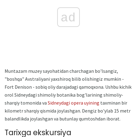
ad
Muntazam muzey sayohatidan charchagan bo'lsangiz,
"boshqa" Avstraliyani yaxshiroq bilib olishingiz mumkin -
Fort Denison - sobiq oliy darajadagi qamoqxona. Ushbu kichik
orol Sidneydagi shimoliy botanika bog'larining shimoliy-
sharqiy tomonida va
Sidneydagi opera uyining
taxminan bir
kilometr sharqiy qismida joylashgan. Dengiz bo'ylab 15 metr
balandlikda joylashgan va butunlay qumtoshdan iborat.
Tarixga ekskursiya