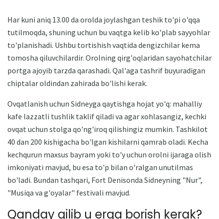
Har kuni aniq 13.00 da orolda joylashgan teshik to'pi o'qqa
tutilmoqda, shuning uchun bu vaqtga kelib ko'plab sayyohlar
to'planishadi. Ushbu tortishish vaqtida dengizchilar kema
tomosha qiluvchilardir. Orolning qirg'oqlaridan sayohatchilar
portga ajoyib tarzda qarashadi. Qal'aga tashrif buyuradigan
chiptalar oldindan zahirada bo'lishi kerak.
Ovqatlanish uchun Sidneyga qaytishga hojat yo'q: mahalliy
kafe lazzatli tushlik taklif qiladi va agar xohlasangiz, kechki
ovqat uchun stolga qo'ng'iroq qilishingiz mumkin. Tashkilot
40 dan 200 kishigacha bo'lgan kishilarni qamrab oladi. Kecha
kechqurun maxsus bayram yoki to'y uchun orolni ijaraga olish
imkoniyati mavjud, bu esa to'p bilan o'ralgan unutilmas
bo'ladi. Bundan tashqari, Fort Denisonda Sidneyning "Nur",
"Musiqa va g'oyalar" festivali mavjud.
Qanday qilib u erga borish kerak?