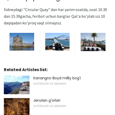
Sidneydagi "Circular Quay" dan har yarim soatda, soat 10.30
dan 15.30gacha, feribot uchun barglar. Qal'a bo'ylab siz 10
daqiqadan ko'proq vaqt olmaysiz.
Related Articles list:
Kanangra-Boyd milliy bog'i
AVSTRALIYA VA OKEANIYA
Jenolan g'orlari
AVSTRALIYA VA OKEANIYA