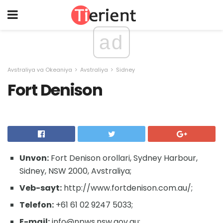
ad
Avstraliya va Okeaniya
Avstraliya
Sidney
Fort Denison
Unvon:
Fort Denison orollari, Sydney Harbour,
Sidney, NSW 2000, Avstraliya;
Veb-sayt:
http://www.fortdenison.com.au/;
Telefon:
+61 61 02 9247 5033;
E-mail:
info@npws.nsw.gov.au;