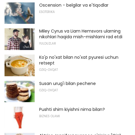
Oscension - belgilar va e'tiqodlar
ESOTERIKA
Miley Cyrus va Liam Hemsvors ularning
nikohlari haqida mish-mishlarni rad etdi
YULDUZLAR
Ko'p no'xat bilan no'xat pyuresi uchun
retsept
OZIQ-OVQAT
Susan urug'i bilan pechene
OZIQ-OVQAT
Pushti shim kiyishni nima bilan?
BIZNES OLAMI