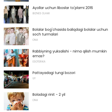
Ayollar uchun liboslar to'plami 2016
BIZNES OLAMI
Bolalar bog'chasida baliqdagi bolalar uchun
soch turmalari
ONA
Rabbiyning yuksalishi - nima qilish mumkin
emas?
ESOTERIKA
Pattayadagi tungi bozori
UY
Boladagi rinit - 2 yil
ONA