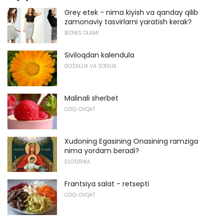
Grey etek - nima kiyish va qanday qilib
zamonaviy tasvirlarni yaratish kerak?
BIZNES OLAMI
Siviloqdan kalendula
GO'ZALLIK VA SO'GLIK
Malinali sherbet
OZIQ-OVQAT
Xudoning Egasining Onasining ramziga
nima yordam beradi?
ESOTERIKA
Frantsiya salat - retsepti
OZIQ-OVQAT