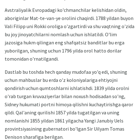
Avstraliyalik Evropadagi ko'chmanchilar kelishidan oldin,
aboriginlar Mat-te-van-ye orolini chaqirdi. 1788 yildan buyon
Vali Filipp uni Rokki oroliga o'zgartirdi va shu vaqtning o'zida
bu joy jinoyatchilarni nomlash uchun ishlatildi. O'lim
jazosiga hukm qilingan eng shafqatsiz banditlar bu erga
yuborilgan, shuning uchun 1796 yilda orol hatto dorilar
tomonidan o'rnatilgandi.
Dastlab bu toshda hech qanday mudofaa yo'q edi, shuning
uchun mahbuslar bu erda o'z koloniyalariga ehtiyojni
qondirish uchun qumtoshlarni ishlatishdi. 1839 yilda orolni
o'rab turgan kruvaziyerlar bilan noxush hodisadan so'ng,
Sidney hukumati portni himoya qilishni kuchaytirishga qaror
qildi. Qal'aning qurilishi 1857 yilda tugatilgan va uning
nomlanishi 1855 yildan 1861 yilgacha Yangi Janubiy Uels
provintsiyasining gubernatori bo'lgan Sir Uilyam Tomas
Denison sharafiga berilgan.