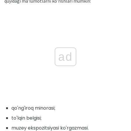
quyidagi ma'lumotlarni ko'rishlari mumkin:
ad
qo'ng'iroq minorasi;
to'lqin belgisi;
muzey ekspozitsiyasi ko'rgazmasi.