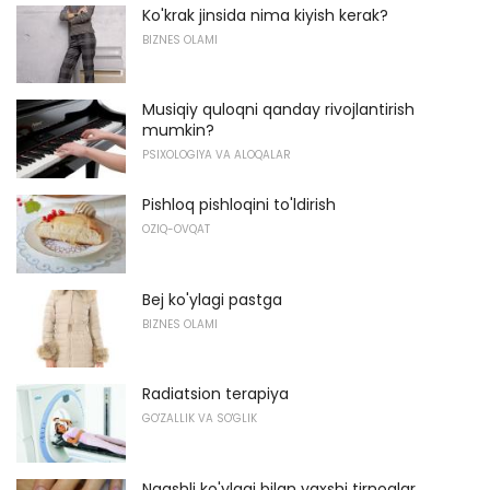
Ko'krak jinsida nima kiyish kerak?
BIZNES OLAMI
Musiqiy quloqni qanday rivojlantirish
mumkin?
PSIXOLOGIYA VA ALOQALAR
Pishloq pishloqini to'ldirish
OZIQ-OVQAT
Bej ko'ylagi pastga
BIZNES OLAMI
Radiatsion terapiya
GO'ZALLIK VA SO'GLIK
Naqshli ko'ylagi bilan yaxshi tirnoqlar