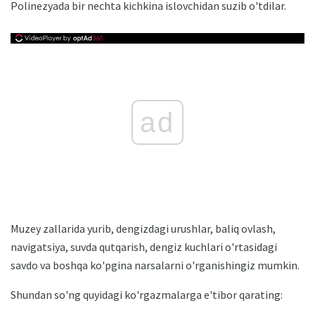
Polinezyada bir nechta kichkina islovchidan suzib o'tdilar.
ad
Muzey zallarida yurib, dengizdagi urushlar, baliq ovlash,
navigatsiya, suvda qutqarish, dengiz kuchlari o'rtasidagi
savdo va boshqa ko'pgina narsalarni o'rganishingiz mumkin.
Shundan so'ng quyidagi ko'rgazmalarga e'tibor qarating: