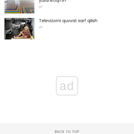
yaxshiroqmi?
UY
Televizorni quvvat sarf qilish
UY
ad
BACK TO TOP