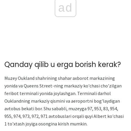
ad
Qanday qilib u erga borish kerak?
Muzey Oukland shahrining shahar axborot markazining
yonida va Queens Street-ning markaziy ko'chasi cho'zilgan
feribot terminali yonida joylashgan. Terminali darhol
Ouklandning markaziy qismini va aeroportni bog'laydigan
avtobus bekati bor. Shu sababli, muzeyga 97, 953, 83, 954,
955, 974, 973, 972, 971 avtobuslari orqali quyi Albert ko'chasi
1 to'xtash joyiga osongina kirish mumkin.