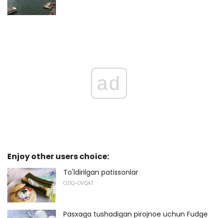
ad
Enjoy other users choice:
To'ldirilgan patissonlar
OZIQ-OVQAT
Pasxaga tushadigan pirojnoe uchun Fudge