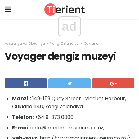
ad
Avstraliya va Okeaniya
Yangi Zelandiya
Oukland
Voyager dengiz muzeyi
Manzil:
149-159 Quay Street | Viaduct Harbour,
Oukland 1140, Yangi Zelandiya;
Telefon:
+64 9-373 0800;
E-mail:
info@maritimemuseum.co.nz;
Veb-sayt:
http://www.maritimemuseum.co.nz/;