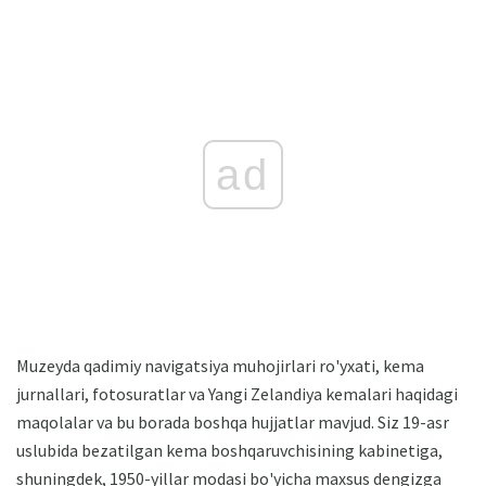
ad
Muzeyda qadimiy navigatsiya muhojirlari ro'yxati, kema
jurnallari, fotosuratlar va Yangi Zelandiya kemalari haqidagi
maqolalar va bu borada boshqa hujjatlar mavjud. Siz 19-asr
uslubida bezatilgan kema boshqaruvchisining kabinetiga,
shuningdek, 1950-yillar modasi bo'yicha maxsus dengizga