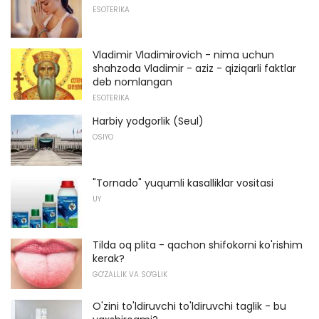
ESOTERIKA
Vladimir Vladimirovich - nima uchun
shahzoda Vladimir - aziz - qiziqarli faktlar
deb nomlangan
ESOTERIKA
Harbiy yodgorlik (Seul)
OSIYO
"Tornado" yuqumli kasalliklar vositasi
UY
Tilda oq plita - qachon shifokorni ko'rishim
kerak?
GO'ZALLIK VA SO'GLIK
O'zini to'ldiruvchi to'ldiruvchi taglik - bu