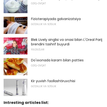
OZIQ-OVQAT
Fizioterapiyada galvanizatsiya
GO'ZALLIK VA SO'GLIK
Blek Lively singlisi va onasi bilan L'Oreal Parij
brendini tashrif buyurdi
YULDUZLAR
Do'xxonada karam bilan patties
OZIQ-OVQAT
Kir yuvish faollashtiruvchisi
GO'ZALLIK VA SO'GLIK
Intresting articles list: