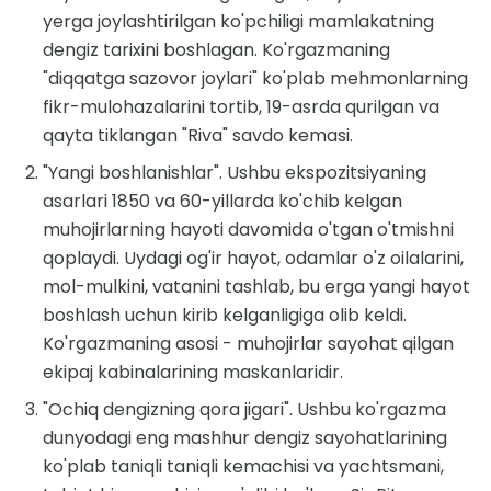
yerga joylashtirilgan ko'pchiligi mamlakatning
dengiz tarixini boshlagan. Ko'rgazmaning
"diqqatga sazovor joylari" ko'plab mehmonlarning
fikr-mulohazalarini tortib, 19-asrda qurilgan va
qayta tiklangan "Riva" savdo kemasi.
"Yangi boshlanishlar". Ushbu ekspozitsiyaning
asarlari 1850 va 60-yillarda ko'chib kelgan
muhojirlarning hayoti davomida o'tgan o'tmishni
qoplaydi. Uydagi og'ir hayot, odamlar o'z oilalarini,
mol-mulkini, vatanini tashlab, bu erga yangi hayot
boshlash uchun kirib kelganligiga olib keldi.
Ko'rgazmaning asosi - muhojirlar sayohat qilgan
ekipaj kabinalarining maskanlaridir.
"Ochiq dengizning qora jigari". Ushbu ko'rgazma
dunyodagi eng mashhur dengiz sayohatlarining
ko'plab taniqli taniqli kemachisi va yachtsmani,