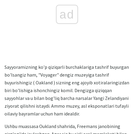
ad
Sayyoramizning ko'p qiziqarli burchaklariga tashrif buyurgan
bo'lsangiz ham, "Voyager" dengiz muzeyiga tashrif
buyurishingiz ( Oakland ) sizning eng ajoyib xotiralaringizdan
biri bo'lishiga ishonchingiz komil. Dengizga qiziqqan
sayyohlar va u bilan bog'liq barcha narsalar Yangi Zelandiyani
ziyorat qilishni istaydi. Ammo muzey, asl eksponatlari tufayli
oilaviy bayramlar uchun ham idealdir.
Ushbu muassasa Oukland shahrida, Freemans janobining
qirg'og'ida joylashgan. Agar siz bu sirli orol mamlakati bilan