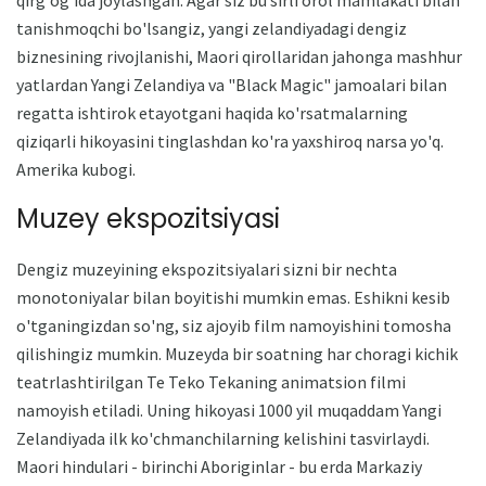
tanishmoqchi bo'lsangiz, yangi zelandiyadagi dengiz
biznesining rivojlanishi, Maori qirollaridan jahonga mashhur
yatlardan Yangi Zelandiya va "Black Magic" jamoalari bilan
regatta ishtirok etayotgani haqida ko'rsatmalarning
qiziqarli hikoyasini tinglashdan ko'ra yaxshiroq narsa yo'q.
Amerika kubogi.
Muzey ekspozitsiyasi
Dengiz muzeyining ekspozitsiyalari sizni bir nechta
monotoniyalar bilan boyitishi mumkin emas. Eshikni kesib
o'tganingizdan so'ng, siz ajoyib film namoyishini tomosha
qilishingiz mumkin. Muzeyda bir soatning har choragi kichik
teatrlashtirilgan Te Teko Tekaning animatsion filmi
namoyish etiladi. Uning hikoyasi 1000 yil muqaddam Yangi
Zelandiyada ilk ko'chmanchilarning kelishini tasvirlaydi.
Maori hindulari - birinchi Aboriginlar - bu erda Markaziy