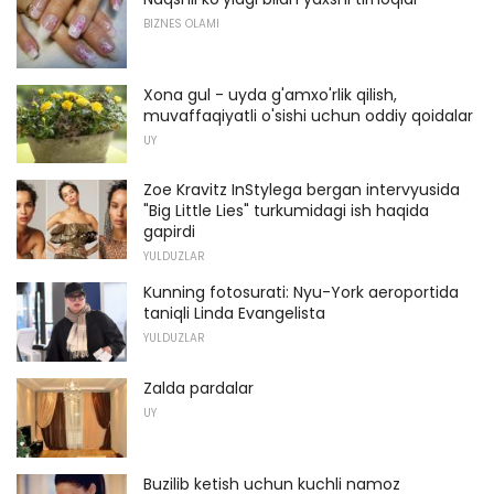
BIZNES OLAMI
Xona gul - uyda g'amxo'rlik qilish,
muvaffaqiyatli o'sishi uchun oddiy qoidalar
UY
Zoe Kravitz InStylega bergan intervyusida
"Big Little Lies" turkumidagi ish haqida
gapirdi
YULDUZLAR
Kunning fotosurati: Nyu-York aeroportida
taniqli Linda Evangelista
YULDUZLAR
Zalda pardalar
UY
Buzilib ketish uchun kuchli namoz