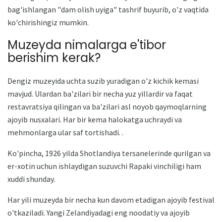
bag'ishlangan "dam olish uyiga" tashrif buyurib, o'z vaqtida
ko'chirishingiz mumkin.
Muzeyda nimalarga e'tibor
berishim kerak?
Dengiz muzeyida uchta suzib yuradigan o'z kichik kemasi
mavjud. Ulardan ba'zilari bir necha yuz yillardir va faqat
restavratsiya qilingan va ba'zilari asl noyob qaymoqlarning
ajoyib nusxalari. Har bir kema halokatga uchraydi va
mehmonlarga ular saf tortishadi. .
Ko'pincha, 1926 yilda Shotlandiya tersanelerinde qurilgan va
er-xotin uchun ishlaydigan suzuvchi Rapaki vinchiligi ham
xuddi shunday.
Har yili muzeyda bir necha kun davom etadigan ajoyib festival
o'tkaziladi. Yangi Zelandiyadagi eng noodatiy va ajoyib