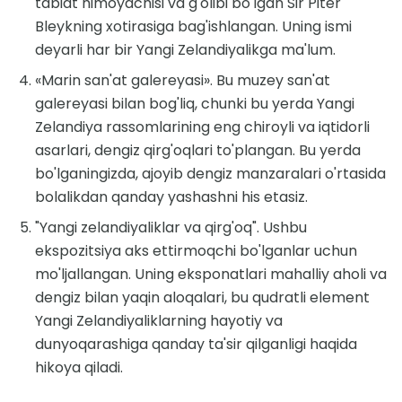
tabiat himoyachisi va g'olibi bo'lgan Sir Piter
Bleykning xotirasiga bag'ishlangan. Uning ismi
deyarli har bir Yangi Zelandiyalikga ma'lum.
«Marin san'at galereyasi». Bu muzey san'at
galereyasi bilan bog'liq, chunki bu yerda Yangi
Zelandiya rassomlarining eng chiroyli va iqtidorli
asarlari, dengiz qirg'oqlari to'plangan. Bu yerda
bo'lganingizda, ajoyib dengiz manzaralari o'rtasida
bolalikdan qanday yashashni his etasiz.
"Yangi zelandiyaliklar va qirg'oq". Ushbu
ekspozitsiya aks ettirmoqchi bo'lganlar uchun
mo'ljallangan. Uning eksponatlari mahalliy aholi va
dengiz bilan yaqin aloqalari, bu qudratli element
Yangi Zelandiyaliklarning hayotiy va
dunyoqarashiga qanday ta'sir qilganligi haqida
hikoya qiladi.