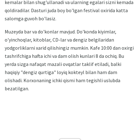
kemalar bilan shug'ullanadi va ularning egalari sizni kemada
qoldiradilar. Dasturi juda boy bo'lgan festival oxirida katta
salomga guvoh bo'lasiz.
Muzeyda bar va do'konlar mavjud. Do'konda kiyimlar,
o'yinchoqlar, kitoblar, CD-lar va dengiz belgilaridan
yodgorliklarni xarid qilishingiz mumkin. Kafe 10:00 dan oxirgi
tashrifchiga hafta ichi va dam olish kunlari 8 da ochiq. Bu
yerda sizga nafaqat mazali ovqatlar taklif etiladi, balki
haqiqiy "dengiz qurtiga" loyiq kokteyl bilan ham dam
olishadi. Korxonaning ichki qismi ham tegishli uslubda
bezatilgan.