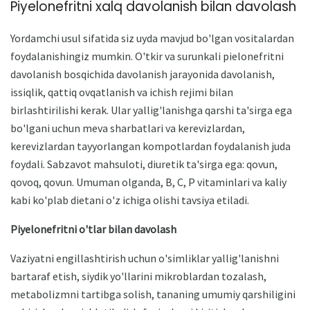
Piyelonefritni xalq davolanish bilan davolash
Yordamchi usul sifatida siz uyda mavjud bo'lgan vositalardan
foydalanishingiz mumkin. O'tkir va surunkali pielonefritni
davolanish bosqichida davolanish jarayonida davolanish,
issiqlik, qattiq ovqatlanish va ichish rejimi bilan
birlashtirilishi kerak. Ular yallig'lanishga qarshi ta'sirga ega
bo'lgani uchun meva sharbatlari va kerevizlardan,
kerevizlardan tayyorlangan kompotlardan foydalanish juda
foydali. Sabzavot mahsuloti, diuretik ta'sirga ega: qovun,
qovoq, qovun. Umuman olganda, B, C, P vitaminlari va kaliy
kabi ko'plab dietani o'z ichiga olishi tavsiya etiladi.
Piyelonefritni o'tlar bilan davolash
Vaziyatni engillashtirish uchun o'simliklar yallig'lanishni
bartaraf etish, siydik yo'llarini mikroblardan tozalash,
metabolizmni tartibga solish, tananing umumiy qarshiligini