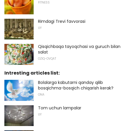
FITNESS
Rimdagi Trevi favvorasi
UY
Qisqichbaqa tayoqchasi va guruch bilan
salat
OZIQ-OVQAT
Intresting articles list:
Bolalarga kabutarni qanday qilib
bosqichma-bosqich chiqarish kerak?
ONA
Tom uchun lampalar
UY