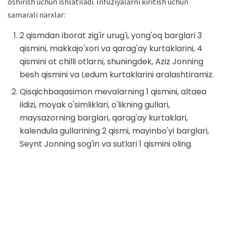
oshirish uchun ishlatiladi. Infuziyalarni kiritish uchun
samarali narxlar:
2 qismdan iborat zig'ir urug'i, yong'oq barglari 3
qismini, makkajo'xori va qarag'ay kurtaklarini, 4
qismini ot chilli otlarni, shuningdek, Aziz Jonning
besh qismini va Ledum kurtaklarini aralashtiramiz.
Qisqichbaqasimon mevalarning 1 qismini, altaea
ildizi, moyak o'simliklari, o'likning gullari,
maysazorning barglari, qarag'ay kurtaklari,
kalendula gullarining 2 qismi, mayinbo'yi barglari,
Seynt Jonning sog'in va sutlari 1 qismini oling.