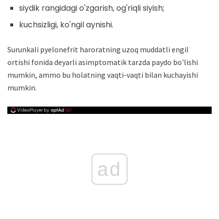
siydik rangidagi o'zgarish, og'riqli siyish;
kuchsizligi, ko'ngil aynishi.
Surunkali pyelonefrit haroratning uzoq muddatli engil
ortishi fonida deyarli asimptomatik tarzda paydo bo'lishi
mumkin, ammo bu holatning vaqti-vaqti bilan kuchayishi
mumkin.
ad