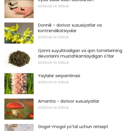
GO'ZALLIK VA SO'GLIK
Donnik - dorivor xususiyatlar va
kontrendikatsiyalar
GO'ZALLIK VA SO'GLIK
Qonni suyultiradigan va qon tomirlarining
devorlarini mustahkamlaydigan o'tlar
GO'ZALLIK VA SO'GLIK
Yaylalar serpantinasi
GO'ZALLIK VA SO'GLIK
Amanita - dorivor xususiyatlar
GO'ZALLIK VA SO'GLIK
Gogol-mogol yo'tal uchun retsept