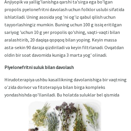
Anjiyopik va yallig'lanishga qarshi ta'sirga ega bo'lgan
propolis pyelonefritni davolash uchun folklor uslubi sifatida
ishlatiladi. Uning asosida yog 'ni og'iz qabul qilish uchun
tayyorlashingiz mumkin. Buning uchun 100 g issiq eritilgan
sariyog 'uchun 10 g yer propolis qo'shing, vaqti-vaqti bilan
aralashtirib, 20 daqiqa qopqoq bilan yoping. Keyin massa
asta-sekin 90 daraja qizdiriladi va keyin filtrlanadi. Ovqatdan
oldin bir soat davomida kuniga 3 marta yog' olinadi.
Piyelonefritni suluk bilan davolash
Hirudoterapiya ushbu kasallikning davolanishiga bir vaqtning
o'zida dorivor va fitoterapiya bilan birga kompleks
yondashishda qo'llaniladi. Bu holatda suluklar bel qismida