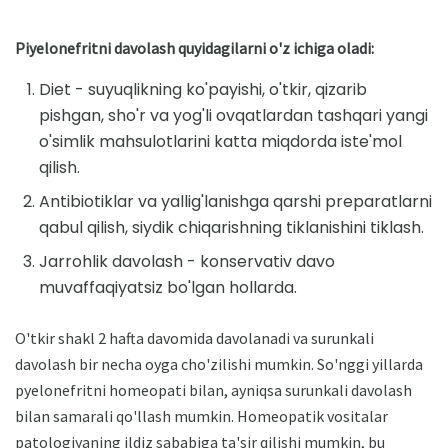
Piyelonefritni davolash quyidagilarni o'z ichiga oladi:
Diet - suyuqlikning ko'payishi, o'tkir, qizarib
pishgan, sho'r va yog'li ovqatlardan tashqari yangi
o'simlik mahsulotlarini katta miqdorda iste'mol
qilish.
Antibiotiklar va yallig'lanishga qarshi preparatlarni
qabul qilish, siydik chiqarishning tiklanishini tiklash.
Jarrohlik davolash - konservativ davo
muvaffaqiyatsiz bo'lgan hollarda.
O'tkir shakl 2 hafta davomida davolanadi va surunkali
davolash bir necha oyga cho'zilishi mumkin. So'nggi yillarda
pyelonefritni homeopati bilan, ayniqsa surunkali davolash
bilan samarali qo'llash mumkin. Homeopatik vositalar
patologiyaning ildiz sababiga ta'sir qilishi mumkin, bu