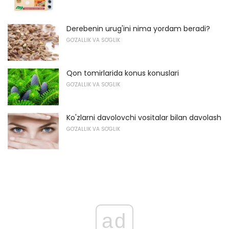
Derebenin urug'ini nima yordam beradi?
GO'ZALLIK VA SO'GLIK
Qon tomirlarida konus konuslari
GO'ZALLIK VA SO'GLIK
Ko'zlarni davolovchi vositalar bilan davolash
GO'ZALLIK VA SO'GLIK
ad