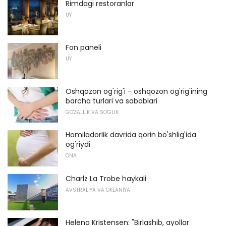
Rimdagi restoranlar
UY
Fon paneli
UY
Oshqozon og'rig'i - oshqozon og'rig'ining
barcha turlari va sabablari
GO'ZALLIK VA SO'GLIK
Homiladorlik davrida qorin bo'shlig'ida
og'riydi
ONA
Charlz La Trobe haykali
AVSTRALIYA VA OKEANIYA
Helena Kristensen: "Birlashib, ayollar