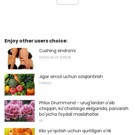
Enjoy other users choice:
Cushing sindromi
GO'ZALLIK VA SO'GLIK
Jigar sirrozi uchun oziqlantirish
FITNESS
Phlox Drummond - urug'lardan o'sib
chiqqan, ko'chatlarga ekilganida, parvarish
bo'yicha foydali maslahatlar
UY
Kilo yo'qotish uchun quritilgan o'rik