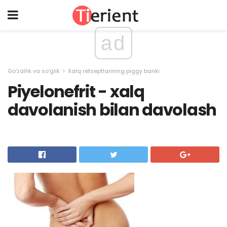
ad
Go'zallik va so'glik
Xalq retseptlarining piggy banki
Piyelonefrit - xalq
davolanish bilan davolash