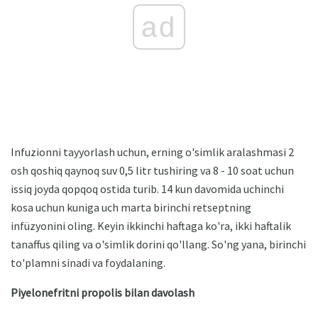
ad
Infuzionni tayyorlash uchun, erning o'simlik aralashmasi 2
osh qoshiq qaynoq suv 0,5 litr tushiring va 8 - 10 soat uchun
issiq joyda qopqoq ostida turib. 14 kun davomida uchinchi
kosa uchun kuniga uch marta birinchi retseptning
infüzyonini oling. Keyin ikkinchi haftaga ko'ra, ikki haftalik
tanaffus qiling va o'simlik dorini qo'llang. So'ng yana, birinchi
to'plamni sinadi va foydalaning.
Piyelonefritni propolis bilan davolash