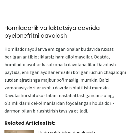
Homiladorlik va laktatsiya davrida
pyelonefritni davolash
Homilador ayollar va emizgan onalar bu davrda ruxsat
berilgan antibiotiklarsiz ham qilolmaydilar. Odatda,
homilador ayollar kasalxonada davolanadilar. Davolash
paytida, emizgan ayollar emizikli bo'lgani uchun chaqaloqni
sutdan ajratishga majbur bo'lmasligi mumkin. Ba'zi
zamonaviy dorilar ushbu davrda ishlatilishi mumkin.
Davolashni shifokor bilan maslahatlashgandan so'ng,
o'simliklarni dekolmanlardan foydalangan holda dori-
darmon bilan birlashtirish tavsiya etiladi.
Related Articles list:
Uyda suluk bilan davolanish