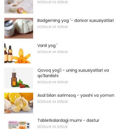
GO'ZALLIK VA SO'GLIK
Badgerning yog '- dorivor xususiyatlari
GO'ZALLIK VA SO'GLIK
Vanil yog '
GO'ZALLIK VA SO'GLIK
Qovoq yog'i - uning xususiyatlari va
qo'llanilishi
GO'ZALLIK VA SO'GLIK
Asal bilan sarimsoq - yaxshi va yomon
GO'ZALLIK VA SO'GLIK
Tabletkalardagi mumi - dastur
GO'ZALLIK VA SO'GLIK