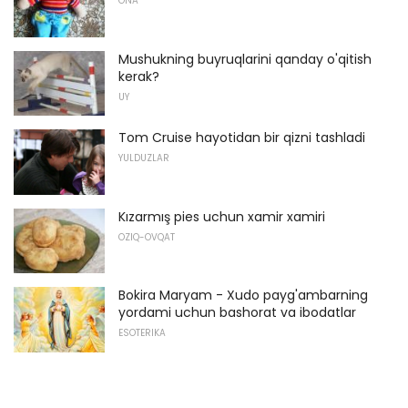
ONA
Mushukning buyruqlarini qanday o'qitish
kerak?
UY
Tom Cruise hayotidan bir qizni tashladi
YULDUZLAR
Kızarmış pies uchun xamir xamiri
OZIQ-OVQAT
Bokira Maryam - Xudo payg'ambarning
yordami uchun bashorat va ibodatlar
ESOTERIKA