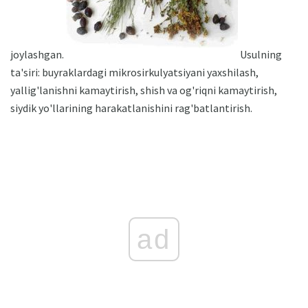
joylashgan.
Usulning
ta'siri: buyraklardagi mikrosirkulyatsiyani yaxshilash,
yallig'lanishni kamaytirish, shish va og'riqni kamaytirish,
siydik yo'llarining harakatlanishini rag'batlantirish.
ad