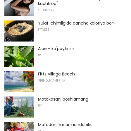
kuchliroq"
YULDUZLAR
Yulaf ichimligida qancha kaloriya bor?
FITNESS
Aloe - ko'paytirish
UY
Fitts Village Beach
SHIMOLIY AMERIKA
Motokosani boshlamang
UY
Matodan hunarmandchilik