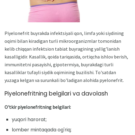
Piyelonefrit buyrakda infektsiyali qon, limfa yoki siydining
oqimi bilan kiradigan turli mikroorganizmlar tomonidan
kelib chiqqan infektsion tabiat buyragining yallig'lanish
kasalligidir. Kasallik, qoida tariqasida, ortiqcha ishlov berish,
immunitetni pasayishi, gipotermiya, buyrakdagi turli
kasalliklar tufayli siydik oqimining buzilishi. To'satdan
yuzaga kelgan va surunkali bo'ladigan alohida pyelonefrit.
Piyelonefritning belgilari va davolash
O'tkir piyelonefritning belgilari:
yuqori harorat;
lomber mintaqada og'riq;