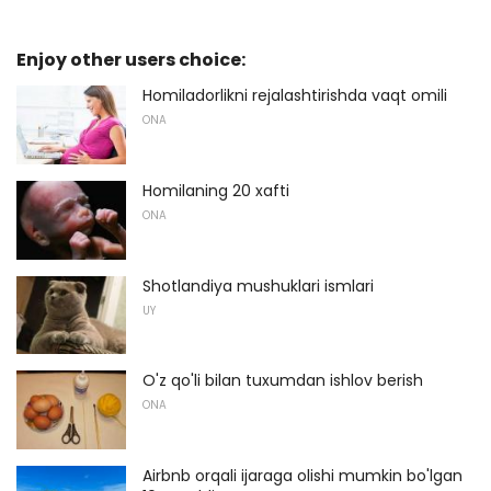
Enjoy other users choice:
Homiladorlikni rejalashtirishda vaqt omili
ONA
Homilaning 20 xafti
ONA
Shotlandiya mushuklari ismlari
UY
O'z qo'li bilan tuxumdan ishlov berish
ONA
Airbnb orqali ijaraga olishi mumkin bo'lgan