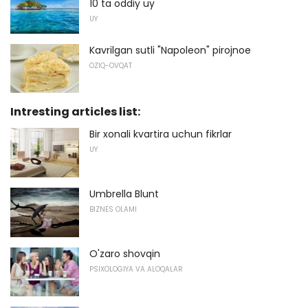
10 ta oddiy uy
UY
Kavrilgan sutli "Napoleon" pirojnoe
OZIQ-OVQAT
Intresting articles list:
Bir xonali kvartira uchun fikrlar
UY
Umbrella Blunt
BIZNES OLAMI
O'zaro shovqin
PSIXOLOGIYA VA ALOQALAR