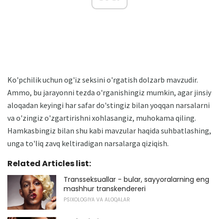
Ko'pchilik uchun og'iz seksini o'rgatish dolzarb mavzudir.
Ammo, bu jarayonni tezda o'rganishingiz mumkin, agar jinsiy
aloqadan keyingi har safar do'stingiz bilan yoqqan narsalarni
va o'zingiz o'zgartirishni xohlasangiz, muhokama qiling.
Hamkasbingiz bilan shu kabi mavzular haqida suhbatlashing,
unga to'liq zavq keltiradigan narsalarga qiziqish.
Related Articles list:
Transseksuallar - bular, sayyoralarning eng
mashhur transkendereri
PSIXOLOGIYA VA ALOQALAR