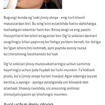
Bugungi kunda og'zaki jinsiy aloqa - eng tortishuvli
mavzulardan biri. Bu ishg'olni eslatishda hatto dahshatga
tushadigan odamlar ham bor. Biroq sevgi va eng yaxshi
hissiyotlarni berishni istaganlar bor. Og'iz sekslari darslari
sevgilingiz bilan yaqinroq bo'lishga yordam beradi, bir-biriga
bo'lgan ishonchni oshiradi, ayni paytda asosiy nusxa
ko'chirishning boshlanishi bo'ladi.
Og'iz sekslari jinsiy munosabatlaringiz uchun samimiy
hayotingiz uchun juda foydali bo'lishi mumkin. Ta'kidlash
joizki, ba'zi jinsiy aloqa turlari mavjud. Agar odamga lazzat
berilsa, u ayolga - ayolga aylanganda uni blowjob deb
atashadi. Shaxsiy ravishda, siz anusning anilinus
stimulyatsiyasini qo'shishingiz mumkin.
Ayol uchun jinsiy aloqa