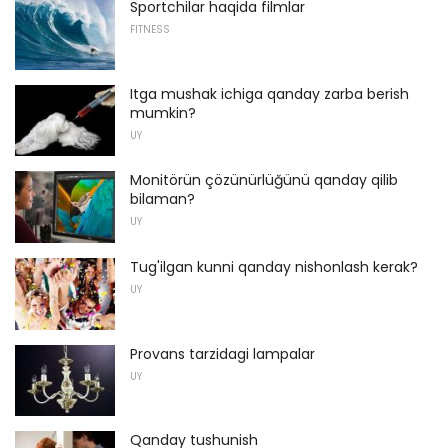
Sportchilar haqida filmlar
FITNESS
Itga mushak ichiga qanday zarba berish
mumkin?
UY
Monitörün çözünürlüğünü qanday qilib
bilaman?
UY
Tug'ilgan kunni qanday nishonlash kerak?
UY
Provans tarzidagi lampalar
UY
Qanday tushunish