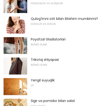
PSIXOLOGIYA VA ALOQALAR
Qulog'imni otit bilan ilitishim mumkinmi?
GO'ZALLIK VA SO'GLIK
Poyafzal Gladiatorlari
BIZNES OLAMI
Trikotaj shlyapasi
BIZNES OLAMI
Yengil suyuqlik
UY
Sigir va pomidor bilan salat