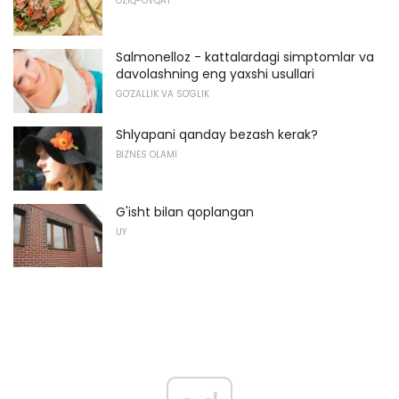
OZIQ-OVQAT
Salmonelloz - kattalardagi simptomlar va
davolashning eng yaxshi usullari
GO'ZALLIK VA SO'GLIK
Shlyapani qanday bezash kerak?
BIZNES OLAMI
G'isht bilan qoplangan
UY