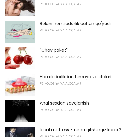
PSIXOLOGIYA VA ALOQALAR
Bolani homiladorlik uchun qo'yadi
PSIXOLOGIYA VA ALOQALAR
"Choy paket"
PSIXOLOGIYA VA ALOQALAR
Homiladorlikdan himoya vositalari
PSIXOLOGIYA VA ALOQALAR
Anal sexdan zavqlanish
PSIXOLOGIYA VA ALOQALAR
Ideal mistress - nima qilishingiz kerak?
PSIXOLOGIYA VA ALOQALAR