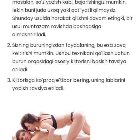
masalan, so'z yozish kabi, bajarishingiz mumkin,
lekin buni juda uzoq yoki qat'iyatli qilmaysiz.
Shunday usulda harakat qilishni davom etingki, bir
usul muntazam ravishda boshqasiga
almashtiriladi.
Sizning buruningizdan foydalaning, bu esa zavq
keltirishi mumkin. Ushbu texnikani qo'llash uchun
burun orqasidagi asosiy klitorisni bosish tavsiya
etiladi.
Klitorisga ko'proq e'tibor bering, uning lablarini
yopish tavsiya etiladi.