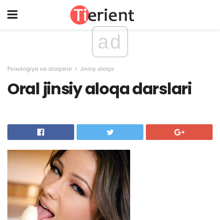
ad
Psixologiya va aloqalar
Jinsiy aloqa
Oral jinsiy aloqa darslari