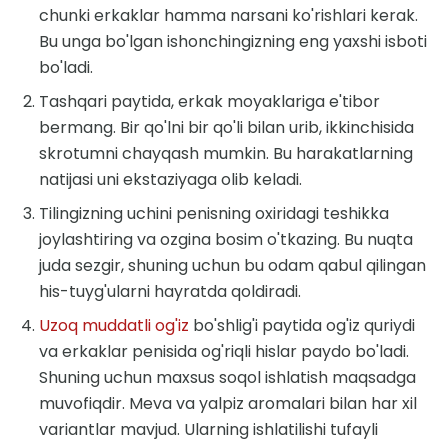
chunki erkaklar hamma narsani ko'rishlari kerak.
Bu unga bo'lgan ishonchingizning eng yaxshi isboti
bo'ladi.
Tashqari paytida, erkak moyaklariga e'tibor
bermang. Bir qo'lni bir qo'li bilan urib, ikkinchisida
skrotumni chayqash mumkin. Bu harakatlarning
natijasi uni ekstaziyaga olib keladi.
Tilingizning uchini penisning oxiridagi teshikka
joylashtiring va ozgina bosim o'tkazing. Bu nuqta
juda sezgir, shuning uchun bu odam qabul qilingan
his-tuyg'ularni hayratda qoldiradi.
Uzoq muddatli og'iz
bo'shlig'i paytida og'iz quriydi
va erkaklar penisida og'riqli hislar paydo bo'ladi.
Shuning uchun maxsus soqol ishlatish maqsadga
muvofiqdir. Meva va yalpiz aromalari bilan har xil
variantlar mavjud. Ularning ishlatilishi tufayli