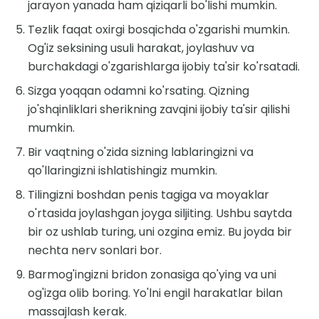
jarayon yanada ham qiziqarli bo'lishi mumkin.
Tezlik faqat oxirgi bosqichda o'zgarishi mumkin.
Og'iz seksining usuli harakat, joylashuv va
burchakdagi o'zgarishlarga ijobiy ta'sir ko'rsatadi.
Sizga yoqqan odamni ko'rsating. Qizning
jo'shqinliklari sherikning zavqini ijobiy ta'sir qilishi
mumkin.
Bir vaqtning o'zida sizning lablaringizni va
qo'llaringizni ishlatishingiz mumkin.
Tilingizni boshdan penis tagiga va moyaklar
o'rtasida joylashgan joyga siljiting. Ushbu saytda
bir oz ushlab turing, uni ozgina emiz. Bu joyda bir
nechta nerv sonlari bor.
Barmog'ingizni bridon zonasiga qo'ying va uni
og'izga olib boring. Yo'lni engil harakatlar bilan
massajlash kerak.