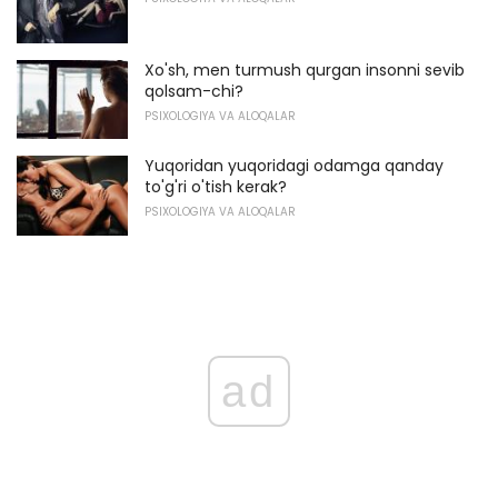
Xo'sh, men turmush qurgan insonni sevib
qolsam-chi?
PSIXOLOGIYA VA ALOQALAR
Yuqoridan yuqoridagi odamga qanday
to'g'ri o'tish kerak?
PSIXOLOGIYA VA ALOQALAR
ad