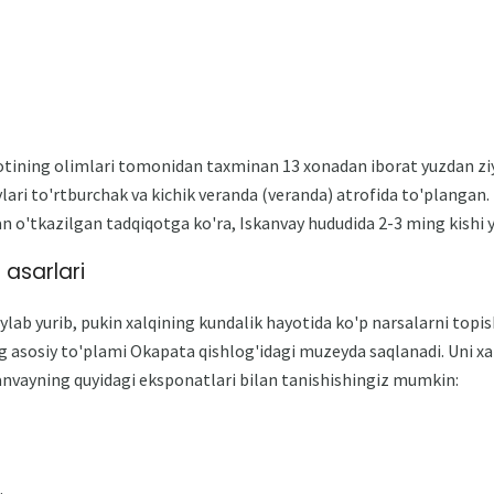
otining olimlari tomonidan taxminan 13 xonadan iborat yuzdan ziyo
ari to'rtburchak va kichik veranda (veranda) atrofida to'plangan
o'tkazilgan tadqiqotga ko'ra, Iskanvay hududida 2-3 ming kishi 
 asarlari
ylab yurib, pukin xalqining kundalik hayotida ko'p narsalarni topi
 asosiy to'plami Okapata qishlog'idagi muzeyda saqlanadi. Uni xa
anvayning quyidagi eksponatlari bilan tanishishingiz mumkin: