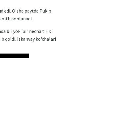
d edi. O'sha paytda Pukin
smi hisoblanadi.
a bir yoki bir necha tirik
ib qoldi. Iskanvay ko'chalari