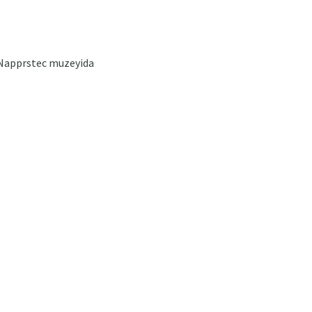
i Napprstec muzeyida