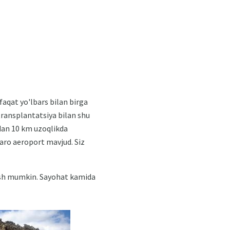
faqat yo'lbars bilan birga
transplantatsiya bilan shu
rdan 10 km uzoqlikda
qaro aeroport mavjud. Siz
rish mumkin. Sayohat kamida