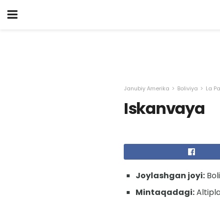
Janubiy Amerika
Boliviya
La P
Iskanvaya
Joylashgan joyi:
Bol
Mintaqadagi:
Altipl