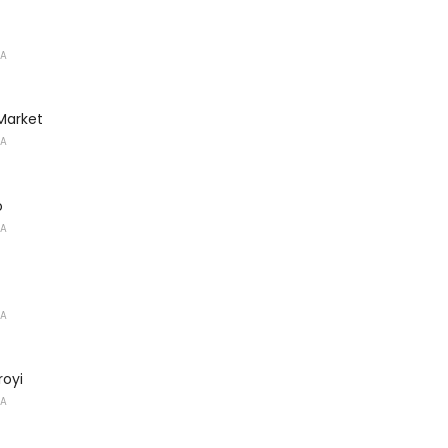
KA
Market
KA
o
KA
KA
oyi
KA