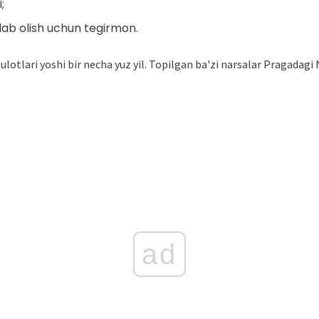
;
ab olish uchun tegirmon.
otlari yoshi bir necha yuz yil. Topilgan ba'zi narsalar Pragadag
ad