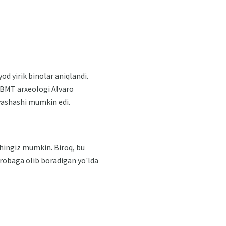
d yirik binolar aniqlandi.
. BMT arxeologi Alvaro
yashashi mumkin edi.
shingiz mumkin. Biroq, bu
robaga olib boradigan yo'lda