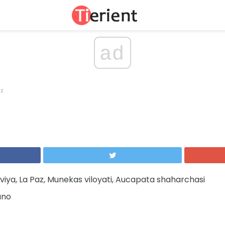
ad
az
iviya, La Paz, Munekas viloyati, Aucapata shaharchasi
ano