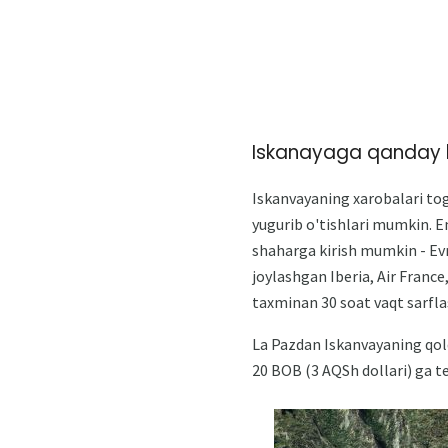
Iskanayaga qanday 
Iskanvayaning xarobalari tog
yugurib o'tishlari mumkin. E
shaharga kirish mumkin - Evr
joylashgan Iberia, Air France
taxminan 30 soat vaqt sarfla
La Pazdan Iskanvayaning qol
20 BOB (3 AQSh dollari) ga te