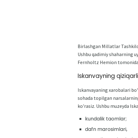
Birlashgan Millatlar Tashkil
Ushbu qadimiy shaharning uyl
Fernholtz Hemion tomonidan 
Iskanvayning qiziqarli
Iskanvayaning xarobalari bo'
sohada topilgan narsalarning
ko'rasiz. Ushbu muzeyda Isk
kundalik taomlar;
dafn marosimlari,