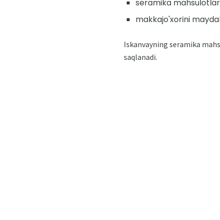
seramika mahsulotlari
makkajo'xorini maydal
Iskanvayning seramika mahsul
saqlanadi.