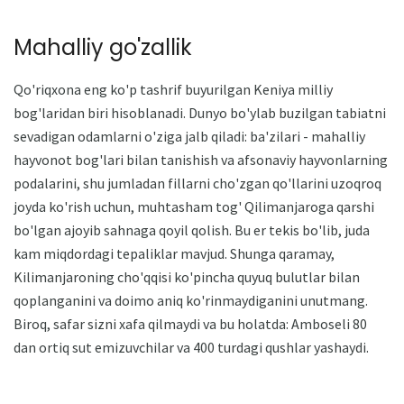
Mahalliy go'zallik
Qo'riqxona eng ko'p tashrif buyurilgan Keniya milliy
bog'laridan biri hisoblanadi. Dunyo bo'ylab buzilgan tabiatni
sevadigan odamlarni o'ziga jalb qiladi: ba'zilari - mahalliy
hayvonot bog'lari bilan tanishish va afsonaviy hayvonlarning
podalarini, shu jumladan fillarni cho'zgan qo'llarini uzoqroq
joyda ko'rish uchun, muhtasham tog' Qilimanjaroga qarshi
bo'lgan ajoyib sahnaga qoyil qolish. Bu er tekis bo'lib, juda
kam miqdordagi tepaliklar mavjud. Shunga qaramay,
Kilimanjaroning cho'qqisi ko'pincha quyuq bulutlar bilan
qoplanganini va doimo aniq ko'rinmaydiganini unutmang.
Biroq, safar sizni xafa qilmaydi va bu holatda: Amboseli 80
dan ortiq sut emizuvchilar va 400 turdagi qushlar yashaydi.