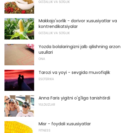
GO'ZALLIK VA SO'GLIK
Makkajo'xorlik - dorivor xususiyatlar va
kontrendikatsiyalar
GO'ZALLIK VA SO'GLIK
Yozda bolalaringizni jalb qilishning arzon
usullari
ONA
Tarozi va yoyi - sevgida muvofiqlik
ESOTERIKA
Anna Faris yigitni o'g'liga tanishtirdi
YULDUZLAR
Misr - foydali xususiyatlar
FITNESS