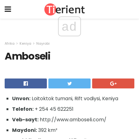
ad
Afrika
Keniya
Nayrobi
Amboseli
Unvon:
Loitoktok tumani, Rift vodiysi, Keniya
Telefon:
+ 254 45 622251
Veb-sayt:
http://www.amboseli.com/
Maydoni:
392 km²