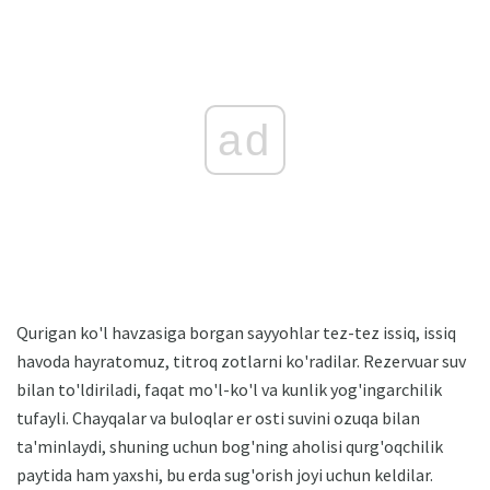
ad
Qurigan ko'l havzasiga borgan sayyohlar tez-tez issiq, issiq
havoda hayratomuz, titroq zotlarni ko'radilar. Rezervuar suv
bilan to'ldiriladi, faqat mo'l-ko'l va kunlik yog'ingarchilik
tufayli. Chayqalar va buloqlar er osti suvini ozuqa bilan
ta'minlaydi, shuning uchun bog'ning aholisi qurg'oqchilik
paytida ham yaxshi, bu erda sug'orish joyi uchun keldilar.