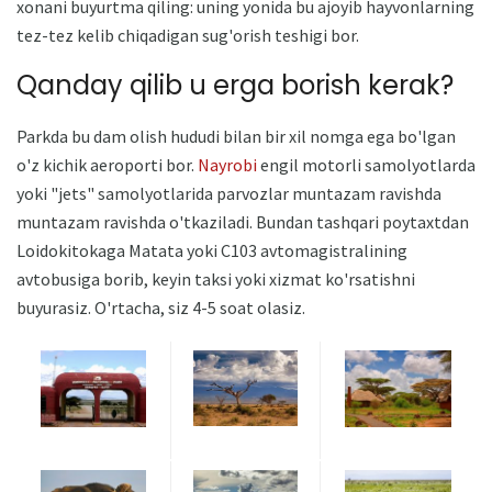
xonani buyurtma qiling: uning yonida bu ajoyib hayvonlarning
tez-tez kelib chiqadigan sug'orish teshigi bor.
Qanday qilib u erga borish kerak?
Parkda bu dam olish hududi bilan bir xil nomga ega bo'lgan
o'z kichik aeroporti bor.
Nayrobi
engil motorli samolyotlarda
yoki "jets" samolyotlarida parvozlar muntazam ravishda
muntazam ravishda o'tkaziladi. Bundan tashqari poytaxtdan
Loidokitokaga Matata yoki C103 avtomagistralining
avtobusiga borib, keyin taksi yoki xizmat ko'rsatishni
buyurasiz. O'rtacha, siz 4-5 soat olasiz.