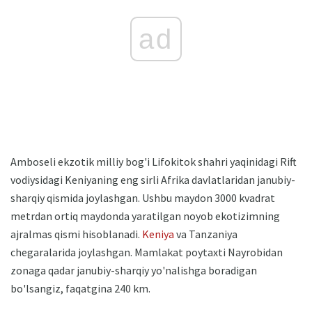
ad
Amboseli ekzotik milliy bog'i Lifokitok shahri yaqinidagi Rift
vodiysidagi Keniyaning eng sirli Afrika davlatlaridan janubiy-
sharqiy qismida joylashgan. Ushbu maydon 3000 kvadrat
metrdan ortiq maydonda yaratilgan noyob ekotizimning
ajralmas qismi hisoblanadi.
Keniya
va Tanzaniya
chegaralarida joylashgan. Mamlakat poytaxti Nayrobidan
zonaga qadar janubiy-sharqiy yo'nalishga boradigan
bo'lsangiz, faqatgina 240 km.