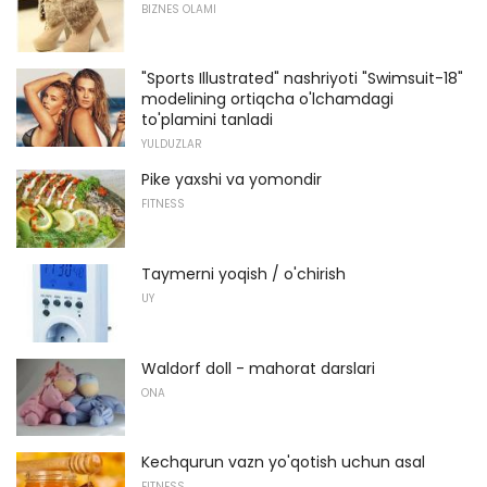
BIZNES OLAMI
"Sports Illustrated" nashriyoti "Swimsuit-18"
modelining ortiqcha o'lchamdagi
to'plamini tanladi
YULDUZLAR
Pike yaxshi va yomondir
FITNESS
Taymerni yoqish / o'chirish
UY
Waldorf doll - mahorat darslari
ONA
Kechqurun vazn yo'qotish uchun asal
FITNESS