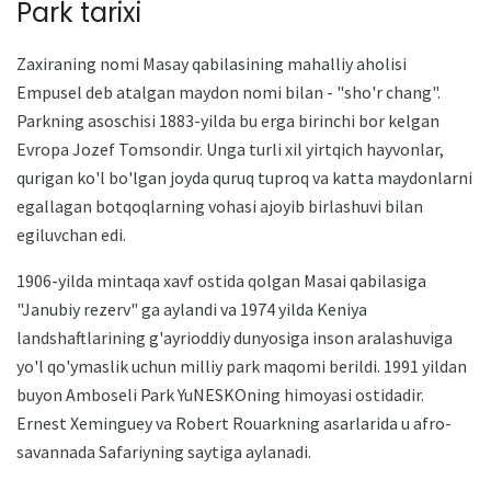
Park tarixi
Zaxiraning nomi Masay qabilasining mahalliy aholisi
Empusel deb atalgan maydon nomi bilan - "sho'r chang".
Parkning asoschisi 1883-yilda bu erga birinchi bor kelgan
Evropa Jozef Tomsondir. Unga turli xil yirtqich hayvonlar,
qurigan ko'l bo'lgan joyda quruq tuproq va katta maydonlarni
egallagan botqoqlarning vohasi ajoyib birlashuvi bilan
egiluvchan edi.
1906-yilda mintaqa xavf ostida qolgan Masai qabilasiga
"Janubiy rezerv" ga aylandi va 1974 yilda Keniya
landshaftlarining g'ayrioddiy dunyosiga inson aralashuviga
yo'l qo'ymaslik uchun milliy park maqomi berildi. 1991 yildan
buyon Amboseli Park YuNESKOning himoyasi ostidadir.
Ernest Xeminguey va Robert Rouarkning asarlarida u afro-
savannada Safariyning saytiga aylanadi.