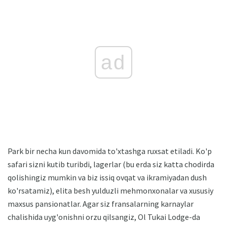
ad
Park bir necha kun davomida to'xtashga ruxsat etiladi. Ko'p
safari sizni kutib turibdi, lagerlar (bu erda siz katta chodirda
qolishingiz mumkin va biz issiq ovqat va ikramiyadan dush
ko'rsatamiz), elita besh yulduzli mehmonxonalar va xususiy
maxsus pansionatlar. Agar siz fransalarning karnaylar
chalishida uyg'onishni orzu qilsangiz, Ol Tukai Lodge-da