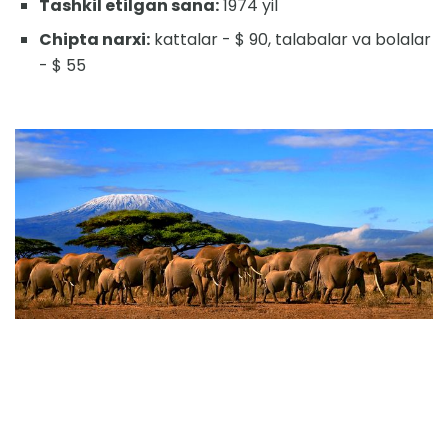
Tashkil etilgan sana:
1974 yil
Chipta narxi:
kattalar - $ 90, talabalar va bolalar
- $ 55