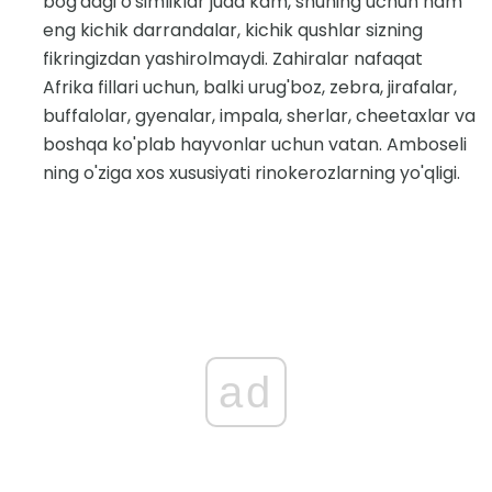
bog'dagi o'simliklar juda kam, shuning uchun ham
eng kichik darrandalar, kichik qushlar sizning
fikringizdan yashirolmaydi. Zahiralar nafaqat
Afrika fillari uchun, balki urug'boz, zebra, jirafalar,
buffalolar, gyenalar, impala, sherlar, cheetaxlar va
boshqa ko'plab hayvonlar uchun vatan. Amboseli
ning o'ziga xos xususiyati rinokerozlarning yo'qligi.
ad