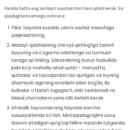
Parkda hatto eng zerikarli sayohatchini ham qilish kerak. Siz
quyidagilarni amalga oshirasiz:
Fillar hayotini kuzatib, ularni xavfsiz masofaga
yaqinlashtiring.
Masayt qabilasining chiroyli qishlog'iga tashrif
buyuring va o'zgacha odatlariga va turmush
tarziga qo'shiling. Zakaznikning butun hududida
juda ko'p mahalliy aholi uylari - manyatta,
qutbalar va tayoqlardan tez qurilgan va loyning
ahamiyati sigirning emirilishi bilan bog'liq. Bu
kulbalar o'tlatish tugagach, otib tashlanadi va
Masai chorvalarni yana olib ketishi kerak.
Afrikalik hayvonlarning hayotini barcha
xususiyatlarida ko'rish. Mintaqadagi iqlimi uzoq
davom etadigan qurg'oqchilikni nazarda tutganda,