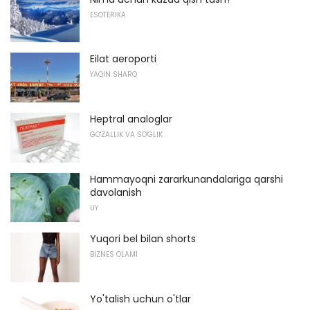
ESOTERIKA
Eilat aeroporti
YAQIN SHARQ
Heptral analoglar
GO'ZALLIK VA SO'GLIK
Hammayoqni zararkunandalariga qarshi
davolanish
UY
Yuqori bel bilan shorts
BIZNES OLAMI
Yo'talish uchun o'tlar