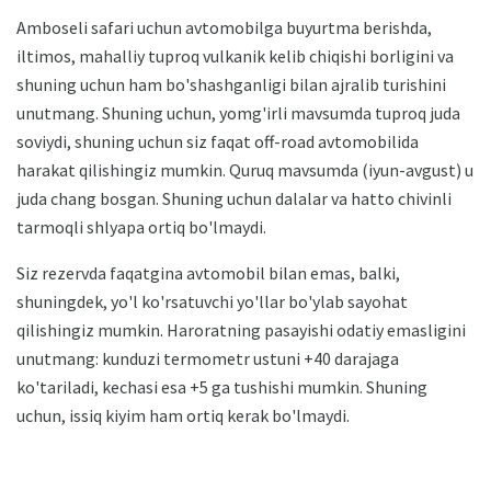
Amboseli safari uchun avtomobilga buyurtma berishda,
iltimos, mahalliy tuproq vulkanik kelib chiqishi borligini va
shuning uchun ham bo'shashganligi bilan ajralib turishini
unutmang. Shuning uchun, yomg'irli mavsumda tuproq juda
soviydi, shuning uchun siz faqat off-road avtomobilida
harakat qilishingiz mumkin. Quruq mavsumda (iyun-avgust) u
juda chang bosgan. Shuning uchun dalalar va hatto chivinli
tarmoqli shlyapa ortiq bo'lmaydi.
Siz rezervda faqatgina avtomobil bilan emas, balki,
shuningdek, yo'l ko'rsatuvchi yo'llar bo'ylab sayohat
qilishingiz mumkin. Haroratning pasayishi odatiy emasligini
unutmang: kunduzi termometr ustuni +40 darajaga
ko'tariladi, kechasi esa +5 ga tushishi mumkin. Shuning
uchun, issiq kiyim ham ortiq kerak bo'lmaydi.