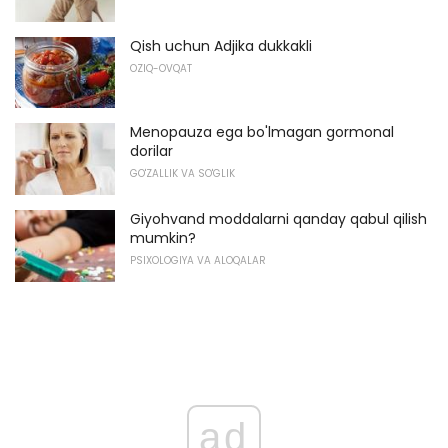
Qish uchun Adjika dukkakli
OZIQ-OVQAT
Menopauza ega bo'lmagan gormonal
dorilar
GO'ZALLIK VA SO'GLIK
Giyohvand moddalarni qanday qabul qilish
mumkin?
PSIXOLOGIYA VA ALOQALAR
ad