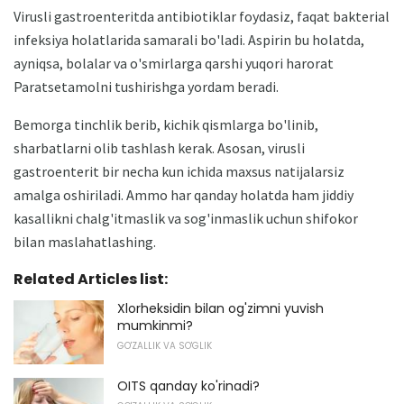
Virusli gastroenteritda antibiotiklar foydasiz, faqat bakterial
infeksiya holatlarida samarali bo'ladi. Aspirin bu holatda,
ayniqsa, bolalar va o'smirlarga qarshi yuqori harorat
Paratsetamolni tushirishga yordam beradi.
Bemorga tinchlik berib, kichik qismlarga bo'linib,
sharbatlarni olib tashlash kerak. Asosan, virusli
gastroenterit bir necha kun ichida maxsus natijalarsiz
amalga oshiriladi. Ammo har qanday holatda ham jiddiy
kasallikni chalg'itmaslik va sog'inmaslik uchun shifokor
bilan maslahatlashing.
Related Articles list:
Xlorheksidin bilan og'zimni yuvish
mumkinmi?
GO'ZALLIK VA SO'GLIK
OITS qanday ko'rinadi?