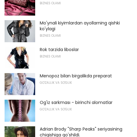
BIZNES OLAMI
Mo'ynali kiyimlardan ayollarning qishki
ko'ylagi
BIZNES OLAMI
Rok tarzida liboslar
BIZNES OLAMI
Menopoz bilan birgalikda preparat
GO'ZALLIK VA SO'GLIK
Og'iz sarkması - birinchi alomatlar
GO'ZALLIK VA SO'GLIK
Adrian Brody "Sharp Peaks" seriyasining
chiqishiga qo'shildi.