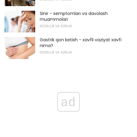
Sinir - semptomları va davolash
muammolari
GO'ZALLIK VA SO'GLIK
Gastrik qon ketish - xavfli vaziyat xavfi
nima?
GO'ZALLIK VA SO'GLIK
ad