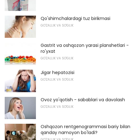
Qo'shimchalardagi tuz birikmasi
GO'ZALLIK VA SO'GLIK
Gastrit va oshqozon yarasi planshetlari -
ro'yxat
GO'ZALLIK VA SO'GLIK
Jigar hepatozisi
GO'ZALLIK VA SO'GLIK
Ovoz yo'qotish - sabablari va davolash
GO'ZALLIK VA SO'GLIK
Oshqozon rentgenogrammasi bariy bilan
qanday namoyon bo'ladi?
GO'ZALLIK VA SO'GLIK