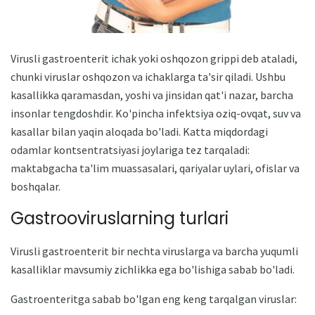
Virusli gastroenterit ichak yoki oshqozon grippi deb ataladi,
chunki viruslar oshqozon va ichaklarga ta'sir qiladi. Ushbu
kasallikka qaramasdan, yoshi va jinsidan qat'i nazar, barcha
insonlar tengdoshdir. Ko'pincha infektsiya oziq-ovqat, suv va
kasallar bilan yaqin aloqada bo'ladi. Katta miqdordagi
odamlar kontsentratsiyasi joylariga tez tarqaladi:
maktabgacha ta'lim muassasalari, qariyalar uylari, ofislar va
boshqalar.
Gastrooviruslarning turlari
Virusli gastroenterit bir nechta viruslarga va barcha yuqumli
kasalliklar mavsumiy zichlikka ega bo'lishiga sabab bo'ladi.
Gastroenteritga sabab bo'lgan eng keng tarqalgan viruslar: