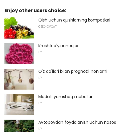
Enjoy other users choice:
Qish uchun qushlarning kompotlari
OZIQ-OVQAT
Kroshik o'yinchoqlar
UY
O'z qo'llari bilan prognozli nonlarni
UY
Modulli yumshoq mebellar
UY
Avtopoydan foydalanish uchun nasos
UY