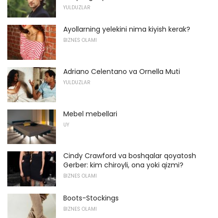
YULDUZLAR
Ayollarning yelekini nima kiyish kerak?
BIZNES OLAMI
Adriano Celentano va Ornella Muti
YULDUZLAR
Mebel mebellari
UY
Cindy Crawford va boshqalar qoyatosh
Gerber: kim chiroyli, ona yoki qizmi?
BIZNES OLAMI
Boots-Stockings
BIZNES OLAMI