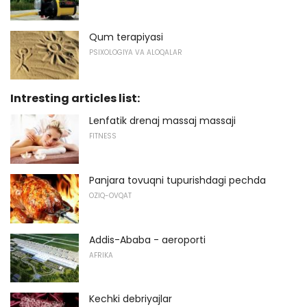
Qum terapiyasi
PSIXOLOGIYA VA ALOQALAR
Intresting articles list:
Lenfatik drenaj massaj massaji
FITNESS
Panjara tovuqni tupurishdagi pechda
OZIQ-OVQAT
Addis-Ababa - aeroporti
AFRIKA
Kechki debriyajlar