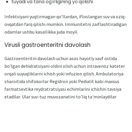
tuyadi va tana og'irligining yo'qolishi.
Infektsiyani yuqtirmagan qo'llardan, ifloslangan suv va oziq-
ovqatdan farq qilishi mumkin. Immunitetni zaiflashtiradigan
odamlar ushbu kasallikka juda moyil.
Virusli gastroenteritni davolash
Gastroenteritni davolash uchun asos hayotiy xavf ostida
bo'lgan dehidratsiyani oldini olish uchun intravenöz kateter
orqali suyuqliklarni ichish yoki infuzion qilish. Ambulatoriya
sharoitida shifokorlar Regidron yoki Pedialit kabi maxsus
farmatsevtika reydratratsiyasi echimlarini ichishni tavsiya
etadilar. Ular suv-tuz muvozanatini to'liq ta'minlaydilar