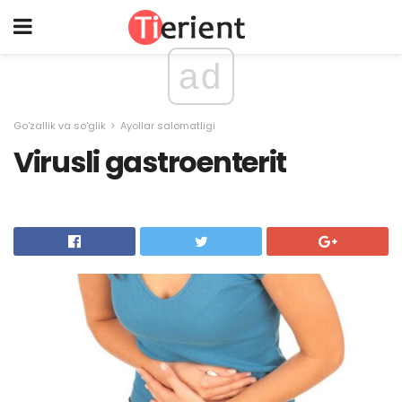
ad
Go'zallik va so'glik
Ayollar salomatligi
Virusli gastroenterit