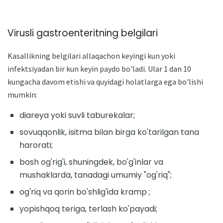
Virusli gastroenteritning belgilari
Kasallikning belgilari allaqachon keyingi kun yoki
infektsiyadan bir kun keyin paydo bo'ladi. Ular 1 dan 10
kungacha davom etishi va quyidagi holatlarga ega bo'lishi
mumkin:
diareya yoki suvli taburekalar;
sovuqqonlik, isitma bilan birga ko'tarilgan tana
harorati;
bosh og'rig'i, shuningdek, bo'g'inlar va
mushaklarda, tanadagi umumiy "og'riq";
og'riq va qorin bo'shlig'ida kramp ;
yopishqoq teriga, terlash ko'payadi;