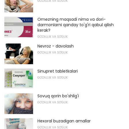
GO'ZALLIK VA SO'GLIK
Omezning maqsadi nima va dori-
darmonlarni qanday to'g'ri qabul qilish
kerak?
GO'ZALLIK VA SO'GLIK
Nevroz - davolash
GO'ZALLIK VA SO'GLIK
Sinupret tabletkalari
GO'ZALLIK VA SO'GLIK
Sovuq qorin bo'shlig'i
GO'ZALLIK VA SO'GLIK
Hexoral buzadigan amallar
GO'ZALLIK VA SO'GLIK