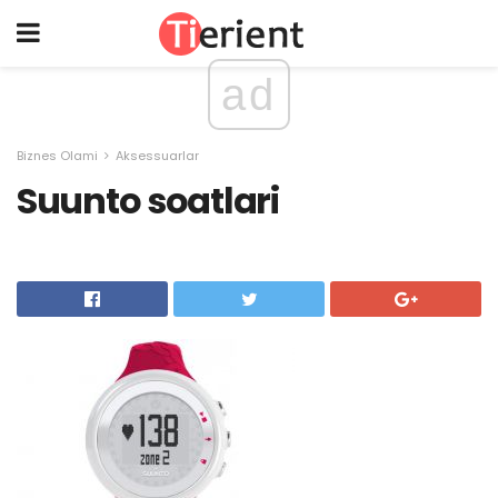
ad
Biznes Olami
Aksessuarlar
Suunto soatlari