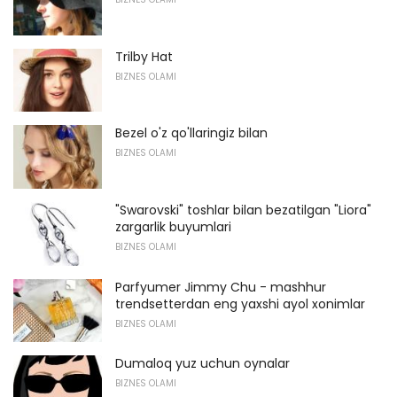
Trilby Hat
BIZNES OLAMI
Bezel o'z qo'llaringiz bilan
BIZNES OLAMI
"Swarovski" toshlar bilan bezatilgan "Liora"
zargarlik buyumlari
BIZNES OLAMI
Parfyumer Jimmy Chu - mashhur
trendsetterdan eng yaxshi ayol xonimlar
BIZNES OLAMI
Dumaloq yuz uchun oynalar
BIZNES OLAMI