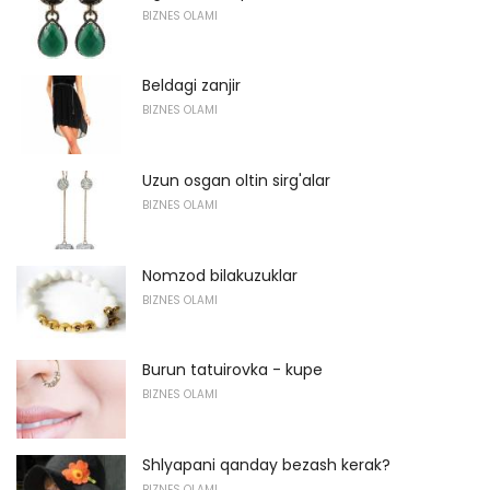
BIZNES OLAMI
Beldagi zanjir
BIZNES OLAMI
Uzun osgan oltin sirg'alar
BIZNES OLAMI
Nomzod bilakuzuklar
BIZNES OLAMI
Burun tatuirovka - kupe
BIZNES OLAMI
Shlyapani qanday bezash kerak?
BIZNES OLAMI