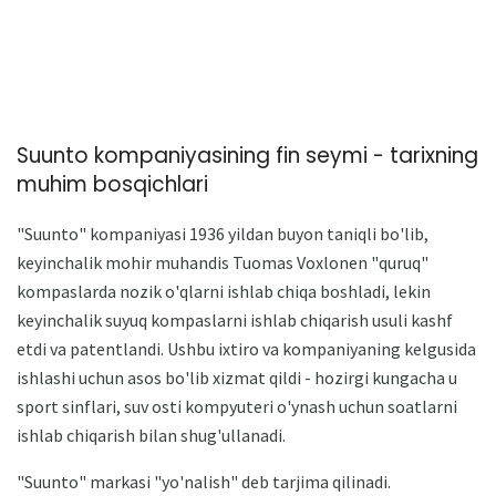
Suunto kompaniyasining fin seymi - tarixning
muhim bosqichlari
"Suunto" kompaniyasi 1936 yildan buyon taniqli bo'lib,
keyinchalik mohir muhandis Tuomas Voxlonen "quruq"
kompaslarda nozik o'qlarni ishlab chiqa boshladi, lekin
keyinchalik suyuq kompaslarni ishlab chiqarish usuli kashf
etdi va patentlandi. Ushbu ixtiro va kompaniyaning kelgusida
ishlashi uchun asos bo'lib xizmat qildi - hozirgi kungacha u
sport sinflari, suv osti kompyuteri o'ynash uchun soatlarni
ishlab chiqarish bilan shug'ullanadi.
"Suunto" markasi "yo'nalish" deb tarjima qilinadi.