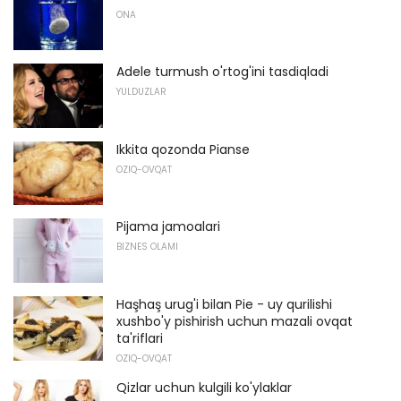
ONA
Adele turmush o'rtog'ini tasdiqladi
YULDUZLAR
Ikkita qozonda Pianse
OZIQ-OVQAT
Pijama jamoalari
BIZNES OLAMI
Haşhaş urug'i bilan Pie - uy qurilishi
xushbo'y pishirish uchun mazali ovqat
ta'riflari
OZIQ-OVQAT
Qizlar uchun kulgili ko'ylaklar