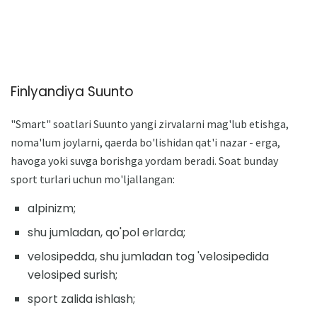
Finlyandiya Suunto
"Smart" soatlari Suunto yangi zirvalarni mag'lub etishga,
noma'lum joylarni, qaerda bo'lishidan qat'i nazar - erga,
havoga yoki suvga borishga yordam beradi. Soat bunday
sport turlari uchun mo'ljallangan:
alpinizm;
shu jumladan, qo'pol erlarda;
velosipedda, shu jumladan tog 'velosipedida
velosiped surish;
sport zalida ishlash;