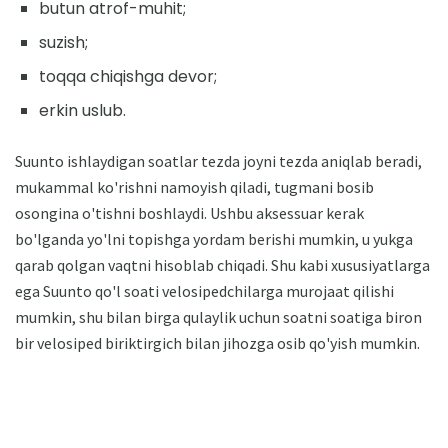
butun atrof-muhit;
suzish;
toqqa chiqishga devor;
erkin uslub.
Suunto ishlaydigan soatlar tezda joyni tezda aniqlab beradi,
mukammal ko'rishni namoyish qiladi, tugmani bosib
osongina o'tishni boshlaydi. Ushbu aksessuar kerak
bo'lganda yo'lni topishga yordam berishi mumkin, u yukga
qarab qolgan vaqtni hisoblab chiqadi. Shu kabi xususiyatlarga
ega Suunto qo'l soati velosipedchilarga murojaat qilishi
mumkin, shu bilan birga qulaylik uchun soatni soatiga biron
bir velosiped biriktirgich bilan jihozga osib qo'yish mumkin.