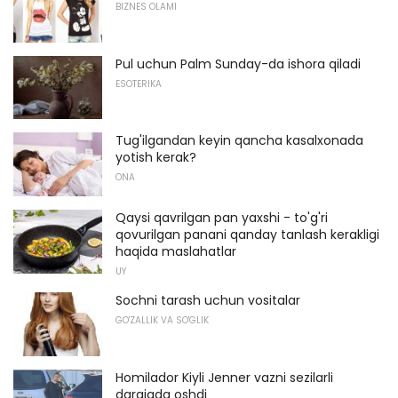
BIZNES OLAMI
Pul uchun Palm Sunday-da ishora qiladi
ESOTERIKA
Tug'ilgandan keyin qancha kasalxonada
yotish kerak?
ONA
Qaysi qavrilgan pan yaxshi - to'g'ri
qovurilgan panani qanday tanlash kerakligi
haqida maslahatlar
UY
Sochni tarash uchun vositalar
GO'ZALLIK VA SO'GLIK
Homilador Kiyli Jenner vazni sezilarli
darajada oshdi