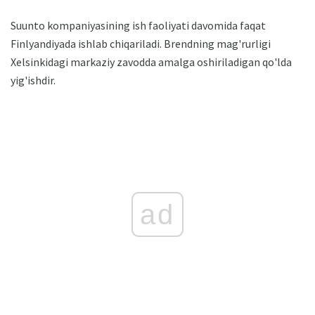
Suunto kompaniyasining ish faoliyati davomida faqat
Finlyandiyada ishlab chiqariladi. Brendning mag'rurligi
Xelsinkidagi markaziy zavodda amalga oshiriladigan qo'lda
yig'ishdir.
ad