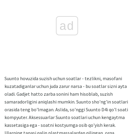
ad
Suunto hovuzida suzish uchun soatlar - tezlikni, masofani
kuzatadiganlar uchun juda zarur narsa - bu soatlar sizni ayta
oladi. Gadjet hatto zarba sonini ham hisoblab, suzish
samaradorligini aniqlashi mumkin. Suunto sho'ng'in soatlari
orasida teng bo'lmagan. Aslida, so'nggi Suunto D4i qo'l soati
kompyuter. Aksessuarlar Suunto soatlari uchun kengaytma
kassetasiga ega - soatni kostyumga osib qo'yish kerak.
Ularning tanasi qalin plastmassalardan qilingan, orqa