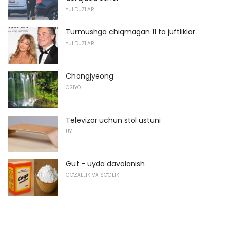
YULDUZLAR
Turmushga chiqmagan 11 ta juftliklar
YULDUZLAR
Chongjyeong
OSIYO
Televizor uchun stol ustuni
UY
Gut - uyda davolanish
GO'ZALLIK VA SO'GLIK