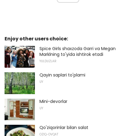
Enjoy other users choice:
Spice Girls shaxzoda Garri va Megan
Marklning to'yida ishtirok etadi
YULDUZLAR
Qayin saplari to'plami
UY
Mini-devorlar
UY
Qo'ziqorinlar bilan salat
OZIQ-OVQAT