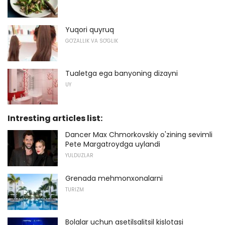
Yuqori quyruq
GO'ZALLIK VA SO'GLIK
Tualetga ega banyoning dizayni
UY
Intresting articles list:
Dancer Max Chmorkovskiy o'zining sevimli
Pete Margatroydga uylandi
YULDUZLAR
Grenada mehmonxonalarni
TURIZM
Bolalar uchun asetilsalitsil kislotasi