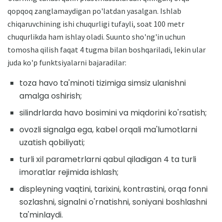
qopqoq zanglamaydigan po'latdan yasalgan. Ishlab
chiqaruvchining ishi chuqurligi tufayli, soat 100 metr
chuqurlikda ham ishlay oladi. Suunto sho'ng'in uchun
tomosha qilish faqat 4 tugma bilan boshqariladi, lekin ular
juda ko'p funktsiyalarni bajaradilar:
toza havo ta'minoti tizimiga simsiz ulanishni
amalga oshirish;
silindrlarda havo bosimini va miqdorini ko'rsatish;
ovozli signalga ega, kabel orqali ma'lumotlarni
uzatish qobiliyati;
turli xil parametrlarni qabul qiladigan 4 ta turli
imoratlar rejimida ishlash;
displeyning vaqtini, tarixini, kontrastini, orqa fonni
sozlashni, signalni o'rnatishni, soniyani boshlashni
ta'minlaydi.