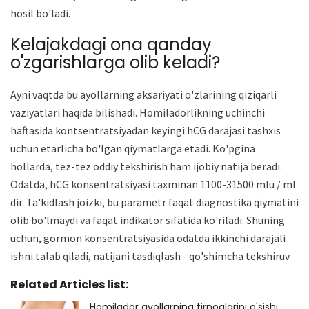
hosil bo'ladi.
Kelajakdagi ona qanday
o'zgarishlarga olib keladi?
Ayni vaqtda bu ayollarning aksariyati o'zlarining qiziqarli
vaziyatlari haqida bilishadi. Homiladorlikning uchinchi
haftasida kontsentratsiyadan keyingi hCG darajasi tashxis
uchun etarlicha bo'lgan qiymatlarga etadi. Ko'pgina
hollarda, tez-tez oddiy tekshirish ham ijobiy natija beradi.
Odatda, hCG konsentratsiyasi taxminan 1100-31500 mIu / ml
dir. Ta'kidlash joizki, bu parametr faqat diagnostika qiymatini
olib bo'lmaydi va faqat indikator sifatida ko'riladi. Shuning
uchun, gormon konsentratsiyasida odatda ikkinchi darajali
ishni talab qiladi, natijani tasdiqlash - qo'shimcha tekshiruv.
Related Articles list:
Homilador ayollarning tirnoqlarini o'sishi