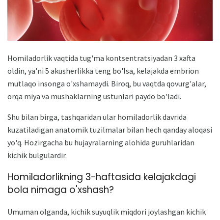
Homiladorlik vaqtida tug'ma kontsentratsiyadan 3 xafta
oldin, ya'ni 5 akusherlikka teng bo'lsa, kelajakda embrion
mutlaqo insonga o'xshamaydi. Biroq, bu vaqtda qovurg'alar,
orqa miya va mushaklarning ustunlari paydo bo'ladi.
Shu bilan birga, tashqaridan ular homiladorlik davrida
kuzatiladigan anatomik tuzilmalar bilan hech qanday aloqasi
yo'q. Hozirgacha bu hujayralarning alohida guruhlaridan
kichik bulgulardir.
Homiladorlikning 3-haftasida kelajakdagi
bola nimaga o'xshash?
Umuman olganda, kichik suyuqlik miqdori joylashgan kichik