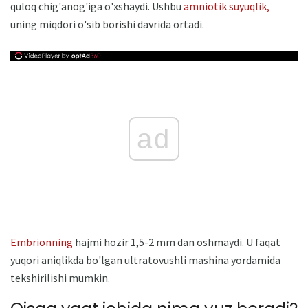
quloq chig'anog'iga o'xshaydi. Ushbu
amniotik suyuqlik,
uning miqdori o'sib borishi davrida ortadi.
ad
Embrionning
hajmi hozir 1,5-2 mm dan oshmaydi. U faqat
yuqori aniqlikda bo'lgan ultratovushli mashina yordamida
tekshirilishi mumkin.