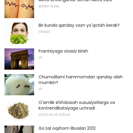
BIZNES OLAMI
Bir kunda qanday vazn yo'qotish kerak?
FITNESS
Frantsiyaga vizasiz kirish
UY
Chumolilarni hammomdan qanday olish
mumkin?
UY
O'simlik shifobaxsh xususiyatlarga va
kontrendikatsiyaga uchradi
GO'ZALLIK VA SO'GLIK
Go'zal oqshom liboslari 2012