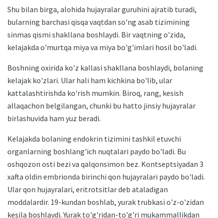
Shu bilan birga, alohida hujayralar guruhini ajratib turadi,
bularning barchasi qisqa vaqtdan so'ng asab tizimining
sinmas qismi shakllana boshlaydi. Bir vaqtning o'zida,
kelajakda o'murtqa miya va miya bo'g'imlari hosil bo'ladi.
Boshning oxirida ko'z kallasi shakllana boshlaydi, bolaning
kelajak ko'zlari. Ular hali ham kichkina bo'lib, ular
kattalashtirishda ko'rish mumkin. Biroq, rang, kesish
allaqachon belgilangan, chunki bu hatto jinsiy hujayralar
birlashuvida ham yuz beradi.
Kelajakda bolaning endokrin tizimini tashkil etuvchi
organlarning boshlang'ich nuqtalari paydo bo'ladi. Bu
oshqozon osti bezi va qalqonsimon bez. Kontseptsiyadan 3
xafta oldin embrionda birinchi qon hujayralari paydo bo'ladi.
Ular qon hujayralari, eritrotsitlar deb ataladigan
moddalardir. 19-kundan boshlab, yurak trubkasi o'z-o'zidan
kesila boshlaydi. Yurak to'g'ridan-to'g'ri mukammallikdan