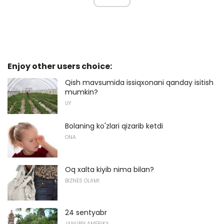
Enjoy other users choice:
Qish mavsumida issiqxonani qanday isitish
mumkin?
UY
Bolaning ko'zlari qizarib ketdi
ONA
Oq xalta kiyib nima bilan?
BIZNES OLAMI
24 sentyabr
JANUBIY AMERIKA