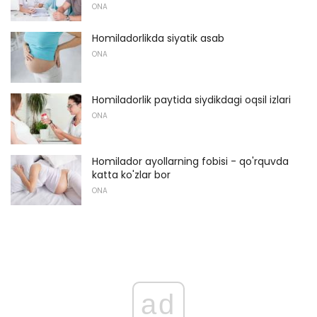
ONA
Homiladorlikda siyatik asab
ONA
Homiladorlik paytida siydikdagi oqsil izlari
ONA
Homilador ayollarning fobisi - qo'rquvda
katta ko'zlar bor
ONA
ad