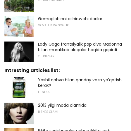
Gemoglobinni oshiruvchi dorilar
GO'ZALLIK VA SO'GLIK
Lady Gaga frantsiyalik pop diva Madonna
bilan murakkab aloqalar haqida gapirdi
YULDUZLAR
Intresting articles list:
Yashil qahva bilan qanday vazn yo'qotish
kerak?
FITNESS
2013 yilgi moda olamida
BIZNES OLAMI
Ikkita sevishganlar uchun ikkita zarb