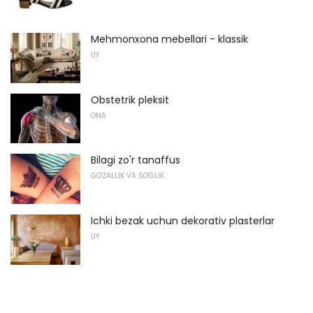
Mehmonxona mebellari - klassik
UY
Obstetrik pleksit
ONA
Bilagi zo'r tanaffus
GO'ZALLIK VA SO'GLIK
Ichki bezak uchun dekorativ plasterlar
UY