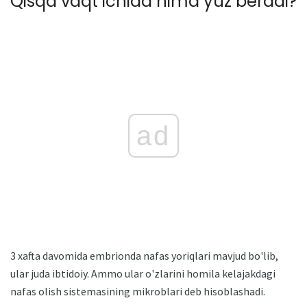
Qisqa vaqt ichida nima yuz beradi?
ad
3 xafta davomida embrionda nafas yoriqlari mavjud bo'lib,
ular juda ibtidoiy. Ammo ular o'zlarini homila kelajakdagi
nafas olish sistemasining mikroblari deb hisoblashadi.