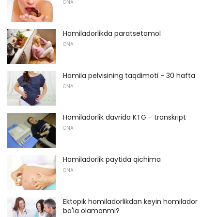
ONA
Homiladorlikda paratsetamol
ONA
Homila pelvisining taqdimoti - 30 hafta
ONA
Homiladorlik davrida KTG - transkript
ONA
Homiladorlik paytida qichima
ONA
Ektopik homiladorlikdan keyin homilador
bo'la olamanmi?