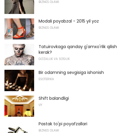
BIZNES OLAMI
Modali poyabzal - 2015 yil yoz
BIZNES OLAMI
Tatuirovkaga qanday g'amxo'rlik qilish
kerak?
GO'ZALLIK VA SO'GLIK
Bir odamning sevgisiga ishonish
ESOTERIKA
Shift balandligi
UY
Pastak to'pi poyafzallari
BIZNES OLAMI