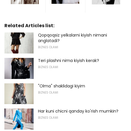
Related Articles list:
Qopqoqsiz yelkalarni kiyish nimani
anglatadi?
BIZNES OLAMI
Teri plashni nima kiyish kerak?
BIZNES OLAMI
"Olma" shaklidagi kiyim
BIZNES OLAMI
Har kuni chicni qanday ko'rish mumkin?
BIZNES OLAMI