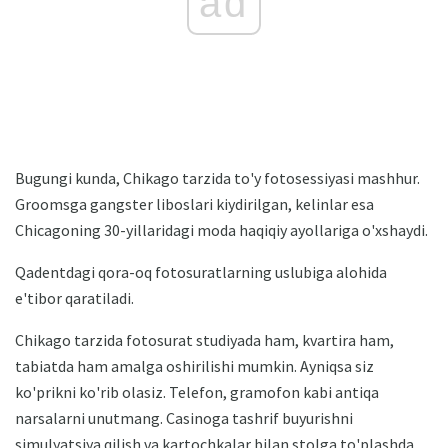
ad
Bugungi kunda, Chikago tarzida to'y fotosessiyasi mashhur.
Groomsga gangster liboslari kiydirilgan, kelinlar esa
Chicagoning 30-yillaridagi moda haqiqiy ayollariga o'xshaydi.
Qadentdagi qora-oq fotosuratlarning uslubiga alohida
e'tibor qaratiladi.
Chikago tarzida fotosurat studiyada ham, kvartira ham,
tabiatda ham amalga oshirilishi mumkin. Ayniqsa siz
ko'prikni ko'rib olasiz. Telefon, gramofon kabi antiqa
narsalarni unutmang. Casinoga tashrif buyurishni
simulyatsiya qilish va kartochkalar bilan stolga to'plashda