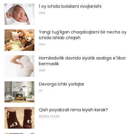
1 oy ichida bolalarni rivojlanishi
ONA
Yangi tug'ilgan chaqaloqlarni bir necha oy
ichida ishlab chiqish
ONA
Homiladorlik davrida siyatik asabga e'tibor
bermaslik
ONA
Devorga ichki yorliqlar
UY
Qish poyabzali nima kiyish kerak?
BIZNES OLAMI