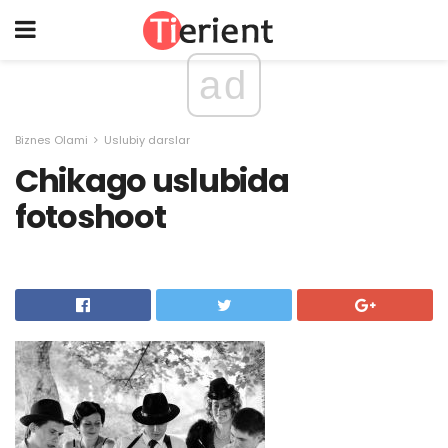
ad
Biznes Olami
Uslubiy darslar
Chikago uslubida
fotoshoot