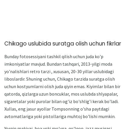
Chikago uslubida suratga olish uchun fikrlar
Bunday fotosessiyani tashkil qilish uchun juda ko'p
imkoniyatlar mavjud. Bundan tashqari, 2013-yilgi moda
yo'nalishlari retro tarzi , xususan, 20-30 yillar uslubidagi
liboslardir. Shuning uchun, Chikago tarzida suratga olish
uchun kostyumlarni olish juda qiyin emas. Kiyimlar bilan bir
qatorda, qizlarga uzun boncuklar, mos uslubda shlyapalar,
sigaretalar yoki purolar bilan og'iz bo'shlig'i kerak bo'ladi.
Xullas, eng jasur ayollar Tompsonning o'sha paytdagi
avtomatlariga yoki pistollariga muhtoj bo'lishi mumkin.
Yorqin makiyaj, boa yoki mo'yna, qo'lqop, jazz musiqasi