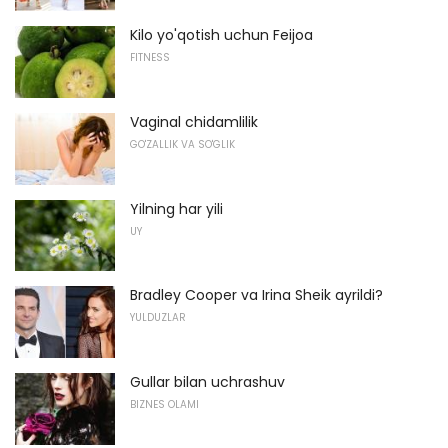
Kilo yo'qotish uchun Feijoa
FITNESS
Vaginal chidamlilik
GO'ZALLIK VA SO'GLIK
Yilning har yili
UY
Bradley Cooper va Irina Sheik ayrildi?
YULDUZLAR
Gullar bilan uchrashuv
BIZNES OLAMI