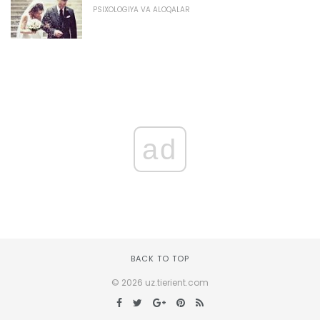
PSIXOLOGIYA VA ALOQALAR
ad
BACK TO TOP
© 2026 uz.tierient.com