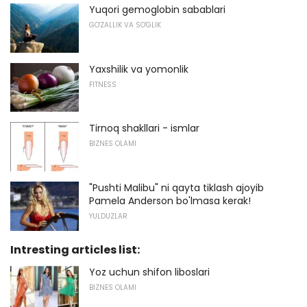
Yuqori gemoglobin sabablari
GO'ZALLIK VA SO'GLIK
Yaxshilik va yomonlik
FITNESS
Tirnoq shakllari - ismlar
BIZNES OLAMI
"Pushti Malibu" ni qayta tiklash ajoyib
Pamela Anderson bo'lmasa kerak!
YULDUZLAR
Intresting articles list:
Yoz uchun shifon liboslari
BIZNES OLAMI