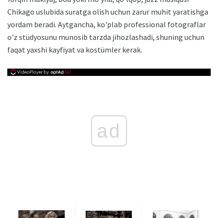
Chikago uslubida suratga olish uchun zarur muhit yaratishga
yordam beradi. Aytgancha, ko'plab professional fotograflar
o'z stüdyosunu munosib tarzda jihozlashadi, shuning uchun
faqat yaxshi kayfiyat va kostümler kerak.
ad