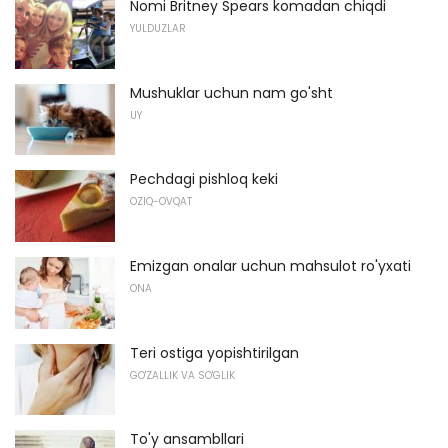
Nomi Britney Spears komadan chiqdi
YULDUZLAR
Mushuklar uchun nam go'sht
UY
Pechdagi pishloq keki
OZIQ-OVQAT
Emizgan onalar uchun mahsulot ro'yxati
ONA
Teri ostiga yopishtirilgan
GO'ZALLIK VA SO'GLIK
To'y ansambllari