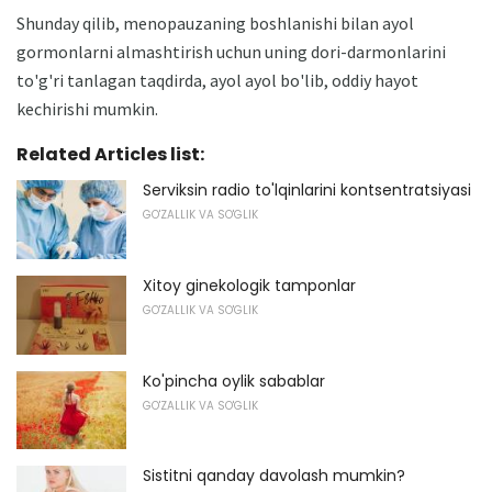
Shunday qilib, menopauzaning boshlanishi bilan ayol
gormonlarni almashtirish uchun uning dori-darmonlarini
to'g'ri tanlagan taqdirda, ayol ayol bo'lib, oddiy hayot
kechirishi mumkin.
Related Articles list:
Serviksin radio to'lqinlarini kontsentratsiyasi
GO'ZALLIK VA SO'GLIK
Xitoy ginekologik tamponlar
GO'ZALLIK VA SO'GLIK
Ko'pincha oylik sabablar
GO'ZALLIK VA SO'GLIK
Sistitni qanday davolash mumkin?