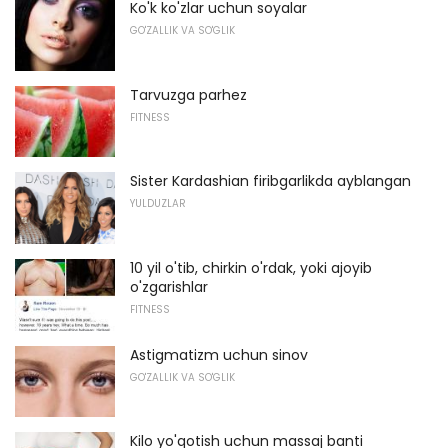
Ko'k ko'zlar uchun soyalar
GO'ZALLIK VA SO'GLIK
Tarvuzga parhez
FITNESS
Sister Kardashian firibgarlikda ayblangan
YULDUZLAR
10 yil o'tib, chirkin o'rdak, yoki ajoyib
o'zgarishlar
FITNESS
Astigmatizm uchun sinov
GO'ZALLIK VA SO'GLIK
Kilo yo'qotish uchun massaj banti