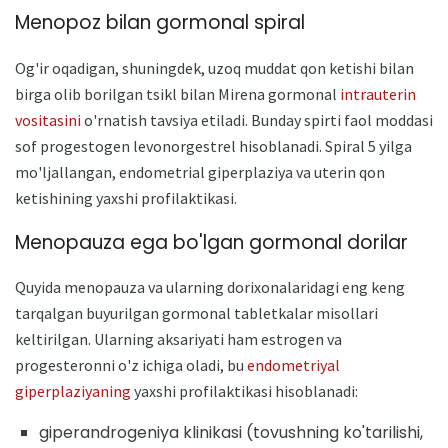
Menopoz bilan gormonal spiral
Og'ir oqadigan, shuningdek, uzoq muddat qon ketishi bilan
birga olib borilgan tsikl bilan Mirena gormonal
intrauterin
vositasini
o'rnatish tavsiya etiladi. Bunday spirti faol moddasi
sof progestogen levonorgestrel hisoblanadi. Spiral 5 yilga
mo'ljallangan, endometrial giperplaziya va uterin qon
ketishining yaxshi profilaktikasi.
Menopauza ega bo'lgan gormonal dorilar
Quyida menopauza va ularning dorixonalaridagi eng keng
tarqalgan buyurilgan gormonal tabletkalar misollari
keltirilgan. Ularning aksariyati ham estrogen va
progesteronni o'z ichiga oladi, bu
endometriyal
giperplaziyaning
yaxshi profilaktikasi hisoblanadi:
giperandrogeniya klinikasi (tovushning ko'tarilishi,