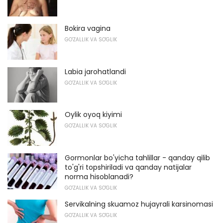
Bokira vagina
GO'ZALLIK VA SO'GLIK
Labia jarohatlandi
GO'ZALLIK VA SO'GLIK
Oylik oyoq kiyimi
GO'ZALLIK VA SO'GLIK
Gormonlar bo'yicha tahlillar - qanday qilib
to'g'ri topshiriladi va qanday natijalar
norma hisoblanadi?
GO'ZALLIK VA SO'GLIK
Servikalning skuamoz hujayrali karsinomasi
GO'ZALLIK VA SO'GLIK