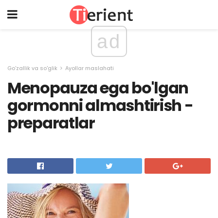
ad
Go'zallik va so'glik
Ayollar maslahati
Menopauza ega bo'lgan
gormonni almashtirish -
preparatlar