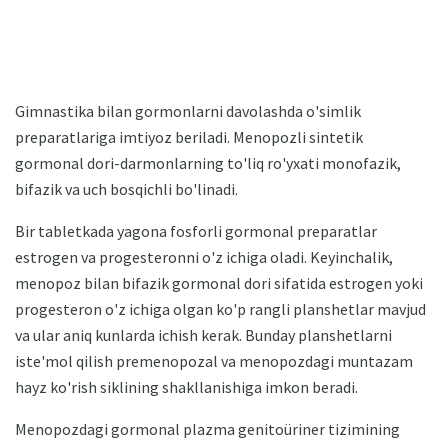
Gimnastika bilan gormonlarni davolashda o'simlik
preparatlariga imtiyoz beriladi. Menopozli sintetik
gormonal dori-darmonlarning to'liq ro'yxati monofazik,
bifazik va uch bosqichli bo'linadi.
Bir tabletkada yagona fosforli gormonal preparatlar
estrogen va progesteronni o'z ichiga oladi. Keyinchalik,
menopoz bilan bifazik gormonal dori sifatida estrogen yoki
progesteron o'z ichiga olgan ko'p rangli planshetlar mavjud
va ular aniq kunlarda ichish kerak. Bunday planshetlarni
iste'mol qilish premenopozal va menopozdagi muntazam
hayz ko'rish siklining shakllanishiga imkon beradi.
Menopozdagi gormonal plazma genitoüriner tizimining