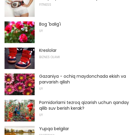
FITNESS
Bog 'balig'i
UY
Kreslolar
BIZNES OLAMI
Gazaniya - ochiq maydonchada ekish va
parvarish qilish
UY
Pomidorlarni tezroq qizarish uchun qanday
qilib suv berish kerak?
UY
Yupqa belgilar