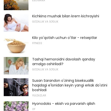
ESOTERIKA
Kichkina mushak bilan krem ​​kichrayishi
GO'ZALLIK VA SO'GLIK
Kilo yo'qotish uchun o'tlar - retseptlar
FITNESS
Tashqi hemoroidni davolash qanday
amalga oshiriladi?
GO'ZALLIK VA SO'GLIK
Susan Sarandon o'zining biseksuallik
haqidagi e'lonidan keyin yangi erkak do'stini
boshladi
YULDUZLAR
Hyonodoks - ekish va parvarish qilish
UY