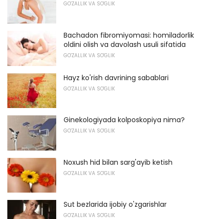
GO'ZALLIK VA SO'GLIK
Bachadon fibromiyomasi: homiladorlik
oldini olish va davolash usuli sifatida
GO'ZALLIK VA SO'GLIK
Hayz ko'rish davrining sabablari
GO'ZALLIK VA SO'GLIK
Ginekologiyada kolposkopiya nima?
GO'ZALLIK VA SO'GLIK
Noxush hid bilan sarg'ayib ketish
GO'ZALLIK VA SO'GLIK
Sut bezlarida ijobiy o'zgarishlar
GO'ZALLIK VA SO'GLIK