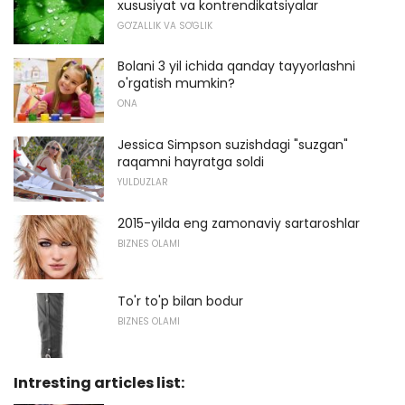
xususiyat va kontrendikatsiyalar
GO'ZALLIK VA SO'GLIK
Bolani 3 yil ichida qanday tayyorlashni
o'rgatish mumkin?
ONA
Jessica Simpson suzishdagi "suzgan"
raqamni hayratga soldi
YULDUZLAR
2015-yilda eng zamonaviy sartaroshlar
BIZNES OLAMI
To'r to'p bilan bodur
BIZNES OLAMI
Intresting articles list: