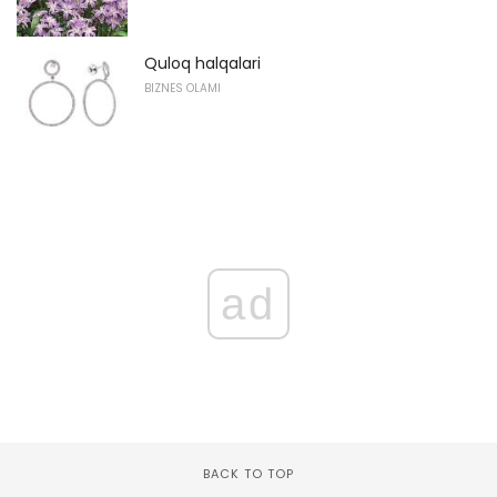
Quloq halqalari
BIZNES OLAMI
ad
BACK TO TOP