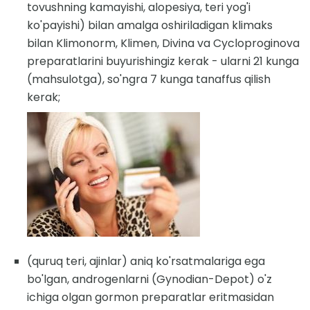
tovushning kamayishi, alopesiya, teri yog'i
ko'payishi) bilan amalga oshiriladigan klimaks
bilan Klimonorm, Klimen, Divina va Cycloproginova
preparatlarini buyurishingiz kerak - ularni 21 kunga
(mahsulotga), so'ngra 7 kunga tanaffus qilish
kerak;
(quruq teri, ajinlar) aniq ko'rsatmalariga ega
bo'lgan, androgenlarni (Gynodian-Depot) o'z
ichiga olgan gormon preparatlar eritmasidan