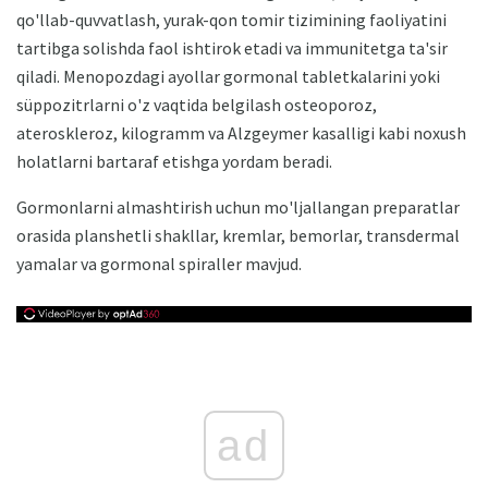
qo'llab-quvvatlash, yurak-qon tomir tizimining faoliyatini
tartibga solishda faol ishtirok etadi va immunitetga ta'sir
qiladi. Menopozdagi ayollar gormonal tabletkalarini yoki
süppozitrlarni o'z vaqtida belgilash osteoporoz,
ateroskleroz, kilogramm va Alzgeymer kasalligi kabi noxush
holatlarni bartaraf etishga yordam beradi.
Gormonlarni almashtirish uchun mo'ljallangan preparatlar
orasida planshetli shakllar, kremlar, bemorlar, transdermal
yamalar va gormonal spiraller mavjud.
ad