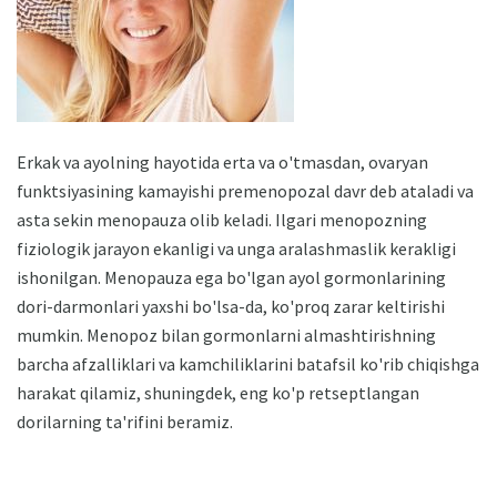
Erkak va ayolning hayotida erta va o'tmasdan, ovaryan
funktsiyasining kamayishi premenopozal davr deb ataladi va
asta sekin menopauza olib keladi. Ilgari menopozning
fiziologik jarayon ekanligi va unga aralashmaslik kerakligi
ishonilgan. Menopauza ega bo'lgan ayol gormonlarining
dori-darmonlari yaxshi bo'lsa-da, ko'proq zarar keltirishi
mumkin. Menopoz bilan gormonlarni almashtirishning
barcha afzalliklari va kamchiliklarini batafsil ko'rib chiqishga
harakat qilamiz, shuningdek, eng ko'p retseptlangan
dorilarning ta'rifini beramiz.