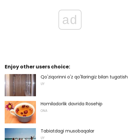
ad
Enjoy other users choice:
Qo'ziqorinni o'z qo'llaringiz bilan tugatish
UY
Homiladorlik davrida Rosehip
ONA
Tabiatdagi musobaqalar
UY