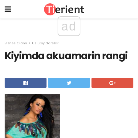
ad
Biznes Olami
Uslubiy darslar
Kiyimda akuamarin rangi