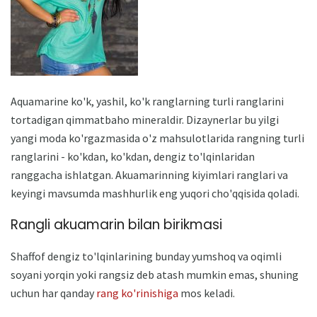
Aquamarine ko'k, yashil, ko'k ranglarning turli ranglarini
tortadigan qimmatbaho mineraldir. Dizaynerlar bu yilgi
yangi moda ko'rgazmasida o'z mahsulotlarida rangning turli
ranglarini - ko'kdan, ko'kdan, dengiz to'lqinlaridan
ranggacha ishlatgan. Akuamarinning kiyimlari ranglari va
keyingi mavsumda mashhurlik eng yuqori cho'qqisida qoladi.
Rangli akuamarin bilan birikmasi
Shaffof dengiz to'lqinlarining bunday yumshoq va oqimli
soyani yorqin yoki rangsiz deb atash mumkin emas, shuning
uchun har qanday
rang ko'rinishiga
mos keladi.