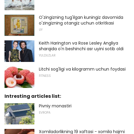
O'zingizning tug'ilgan kuningiz davomida
o'zingizning otangiz uchun otkritkasi
UY
Keith Harington va Rose Lesley Angliya
sharqida o'n beshinchi asr uyini sotib oldi
YULDUZLAR
Litchi sog'ligi va kilogramm uchun foydasi
FITNESS
Intresting articles list:
Pivniy monastiri
EVROPA
Xomiladorlikning 19 xaftasi - xomila hajmi