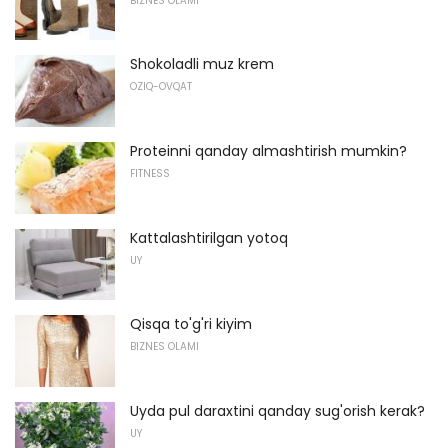
BIZNES OLAMI
Shokoladli muz krem
OZIQ-OVQAT
Proteinni qanday almashtirish mumkin?
FITNESS
Kattalashtirilgan yotoq
UY
Qisqa to'g'ri kiyim
BIZNES OLAMI
Uyda pul daraxtini qanday sug'orish kerak?
UY