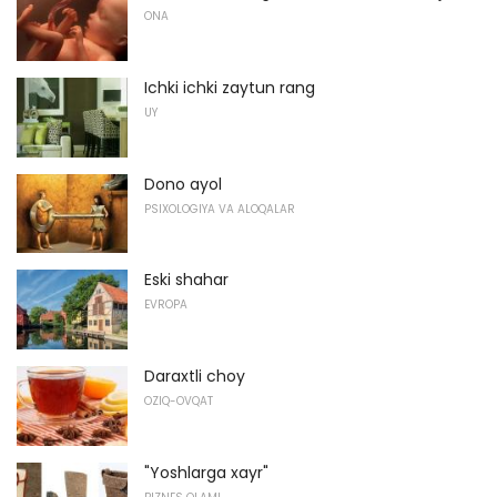
ONA
Ichki ichki zaytun rang
UY
Dono ayol
PSIXOLOGIYA VA ALOQALAR
Eski shahar
EVROPA
Daraxtli choy
OZIQ-OVQAT
"Yoshlarga xayr"