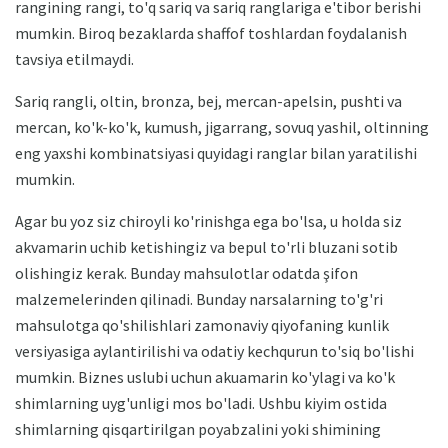
rangining rangi, to'q sariq va sariq ranglariga e'tibor berishi
mumkin. Biroq bezaklarda shaffof toshlardan foydalanish
tavsiya etilmaydi.
Sariq rangli, oltin, bronza, bej, mercan-apelsin, pushti va
mercan, ko'k-ko'k, kumush, jigarrang, sovuq yashil, oltinning
eng yaxshi kombinatsiyasi quyidagi ranglar bilan yaratilishi
mumkin.
Agar bu yoz siz chiroyli ko'rinishga ega bo'lsa, u holda siz
akvamarin uchib ketishingiz va bepul to'rli bluzani sotib
olishingiz kerak. Bunday mahsulotlar odatda şifon
malzemelerinden qilinadi. Bunday narsalarning to'g'ri
mahsulotga qo'shilishlari zamonaviy qiyofaning kunlik
versiyasiga aylantirilishi va odatiy kechqurun to'siq bo'lishi
mumkin. Biznes uslubi uchun akuamarin ko'ylagi va ko'k
shimlarning uyg'unligi mos bo'ladi. Ushbu kiyim ostida
shimlarning qisqartirilgan poyabzalini yoki shimining